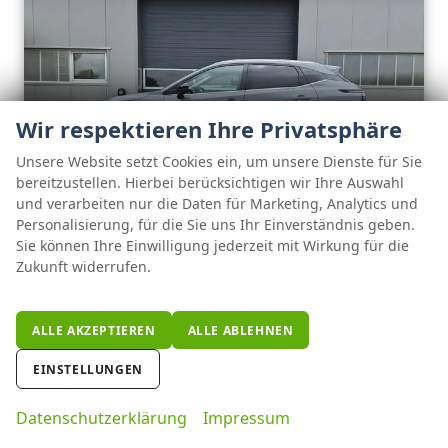
Wir respektieren Ihre Privatsphäre
Unsere Website setzt Cookies ein, um unsere Dienste für Sie
bereitzustellen. Hierbei berücksichtigen wir Ihre Auswahl
und verarbeiten nur die Daten für Marketing, Analytics und
ab 280,– € mtl.
Personalisierung, für die Sie uns Ihr Einverständnis geben.
Sie können Ihre Einwilligung jederzeit mit Wirkung für die
Zukunft widerrufen.
Nissan Qashqai
1.3 DIG-T MHEV 158 PS X-Tronic N-Connecta Teil-Leder PanoGlasdach Klimaautomatik Sitzheizung Lenkradheizung Navi ACC PDC v+h 360°Kamera DAB Bluetooth Touchscreen Apple CarPlay Android Auto 18"LM
unverbindliche Lieferzeit:
14 Tage
Fahrzeug mit Tageszulassung
ALLE AKZEPTIEREN
ALLE ABLEHNEN
Fahrzeugnr.
128304
Getriebe
Automatik
EINSTELLUNGEN
Kraftstoff
Benzin
Außenfarbe
Ceramic Grey
Leistung
116 kW (158 PS)
Kilometerstand
2 km
Datenschutzerklärung
Impressum
30.06.2026