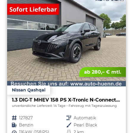
ab 280,– € mtl.
Nissan Qashqai
1.3 DIG-T MHEV 158 PS X-Tronic N-Connecta Teil-Leder PanoGlasdach Klimaautomatik Sitzheizung Lenkradheizung Navi ACC PDC v+h 360°Kamera DAB Bluetooth Touchscreen Apple CarPlay Android Auto 18"LM
unverbindliche Lieferzeit:
14 Tage
Fahrzeug mit Tageszulassung
Fahrzeugnr.
127827
Getriebe
Automatik
Kraftstoff
Benzin
Außenfarbe
Pearl Black
Leistung
116 kW (158 PS)
Kilometerstand
2 km