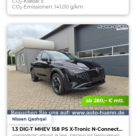
CO
-Klasse:
E
2
CO
-Emissionen:
141,00 g/km
2
ab 280,– € mtl.
Nissan Qashqai
1.3 DIG-T MHEV 158 PS X-Tronic N-Connecta Teil-Leder PanoGlasdach Klimaautomatik Sitzheizung Lenkradheizung Navi ACC PDC v+h 360°Kamera DAB Bluetooth Touchscreen Apple CarPlay Android Auto 18"LM
unverbindliche Lieferzeit:
14 Tage
Fahrzeug mit Tageszulassung