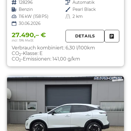
Fahrzeugnr.
128296
Getriebe
Automatik
Kraftstoff
Benzin
Außenfarbe
Pearl Black
Leistung
116 kW (158 PS)
Kilometerstand
2 km
30.06.2026
27.490,– €
DETAILS
incl. 19% MwSt.
FAHRZE
PARKEN
Verbrauch kombiniert:
6,30 l/100km
CO
-Klasse:
E
2
CO
-Emissionen:
141,00 g/km
2