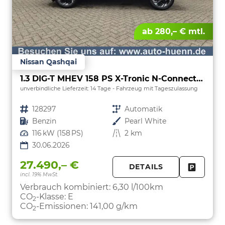
ab 280,– € mtl.
Nissan Qashqai
1.3 DIG-T MHEV 158 PS X-Tronic N-Connecta Teil-Leder PanoGlasdach Klimaautomatik Sitzheizung Lenkradheizung Navi ACC PDC v+h 360°Kamera DAB Bluetooth Touchscreen Apple CarPlay Android Auto 18"LM
unverbindliche Lieferzeit:
14 Tage
Fahrzeug mit Tageszulassung
Fahrzeugnr.
128297
Getriebe
Automatik
Kraftstoff
Benzin
Außenfarbe
Pearl White
Leistung
116 kW (158 PS)
Kilometerstand
2 km
30.06.2026
27.490,– €
DETAILS
incl. 19% MwSt.
FAHRZE
PARKEN
Verbrauch kombiniert:
6,30 l/100km
CO
-Klasse:
E
2
CO
-Emissionen:
141,00 g/km
2