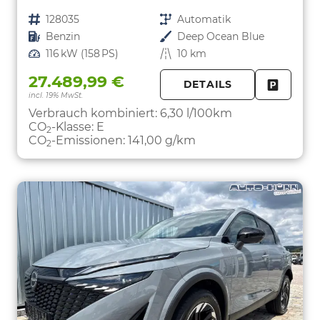
Fahrzeugnr.
128035
Getriebe
Automatik
Kraftstoff
Benzin
Außenfarbe
Deep Ocean Blue
Leistung
116 kW (158 PS)
Kilometerstand
10 km
27.489,99 €
DETAILS
incl. 19% MwSt.
FAHRZE
PARKEN
Verbrauch kombiniert:
6,30 l/100km
CO
-Klasse:
E
2
CO
-Emissionen:
141,00 g/km
2