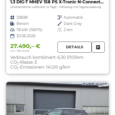
1.3 DIG-T MHEV 158 PS X-Tronic N-Connecta Teil-Leder PanoGlasdach Klimaautomatik Sitzheizung Lenkradheizung Navi ACC PDC v+h 360°Kamera DAB Bluetooth Touchscreen Apple CarPlay Android Auto 18"LM
unverbindliche Lieferzeit:
14 Tage
Fahrzeug mit Tageszulassung
Fahrzeugnr.
128081
Getriebe
Automatik
Kraftstoff
Benzin
Außenfarbe
Dark Grey
Leistung
116 kW (158 PS)
Kilometerstand
2 km
30.06.2026
27.490,– €
DETAILS
incl. 19% MwSt.
FAHRZE
PARKEN
Verbrauch kombiniert:
6,30 l/100km
CO
-Klasse:
E
2
CO
-Emissionen:
141,00 g/km
2