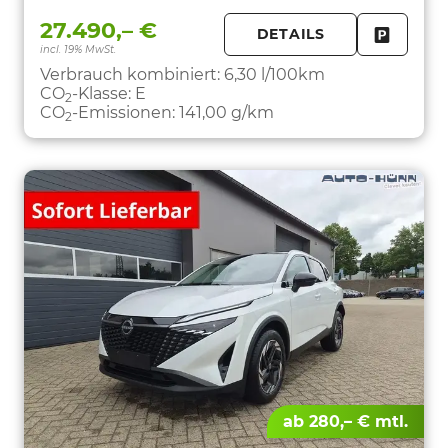
27.490,– €
DETAILS
incl. 19% MwSt.
FAHRZE
PARKEN
Verbrauch kombiniert:
6,30 l/100km
CO
-Klasse:
E
2
CO
-Emissionen:
141,00 g/km
2
ab 280,– € mtl.