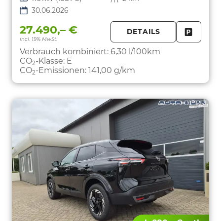
30.06.2026
27.490,– €
DETAILS
incl. 19% MwSt.
FAHRZE
PARKEN
Verbrauch kombiniert:
6,30 l/100km
CO
-Klasse:
E
2
CO
-Emissionen:
141,00 g/km
2