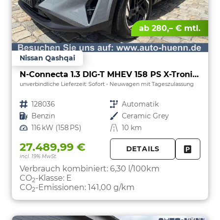
ab 280,– € mtl.
Nissan Qashqai
N-Connecta 1.3 DIG-T MHEV 158 PS X-Tronic Teilleder-PanoGlasdach-Klimaautomatik-Navi-18" Alu-360° Kam.-PDC 2x-ACC-Lenkradheizung-Sofort
unverbindliche Lieferzeit: Sofort
Neuwagen mit Tageszulassung
Fahrzeugnr.
128036
Getriebe
Automatik
Kraftstoff
Benzin
Außenfarbe
Ceramic Grey
Leistung
116 kW (158 PS)
Kilometerstand
10 km
27.489,99 €
DETAILS
incl. 19% MwSt.
FAHRZE
PARKEN
Verbrauch kombiniert:
6,30 l/100km
CO
-Klasse:
E
2
CO
-Emissionen:
141,00 g/km
2