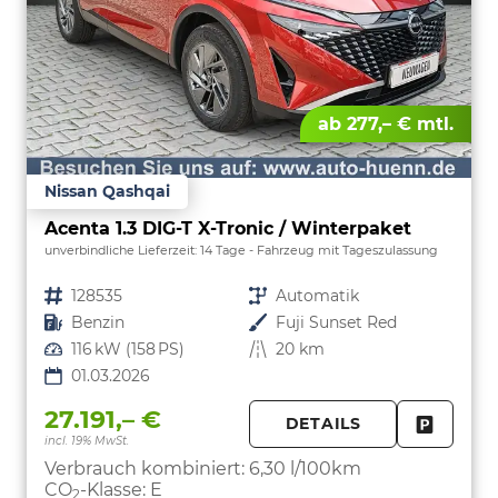
ab 277,– € mtl.
Nissan Qashqai
Acenta 1.3 DIG-T X-Tronic / Winterpaket
unverbindliche Lieferzeit:
14 Tage
Fahrzeug mit Tageszulassung
Fahrzeugnr.
128535
Getriebe
Automatik
Kraftstoff
Benzin
Außenfarbe
Fuji Sunset Red
Leistung
116 kW (158 PS)
Kilometerstand
20 km
01.03.2026
27.191,– €
DETAILS
incl. 19% MwSt.
FAHRZE
PARKEN
Verbrauch kombiniert:
6,30 l/100km
CO
-Klasse:
E
2