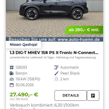
ab 280,– € mtl.
Nissan Qashqai
1.3 DIG-T MHEV 158 PS X-Tronic N-Connecta Teil-Leder PanoGlasdach Klimaautomatik Sitzheizung Lenkradheizung Navi ACC PDC v+h 360°Kamera DAB Bluetooth Touchscreen Apple CarPlay Android Auto 18"LM
unverbindliche Lieferzeit:
14 Tage
Fahrzeug mit Tageszulassung
Fahrzeugnr.
128293
Getriebe
Automatik
Kraftstoff
Benzin
Außenfarbe
Pearl Black
Leistung
116 kW (158 PS)
Kilometerstand
2 km
30.06.2026
27.490,– €
DETAILS
incl. 19% MwSt.
FAHRZE
PARKEN
Verbrauch kombiniert:
6,30 l/100km