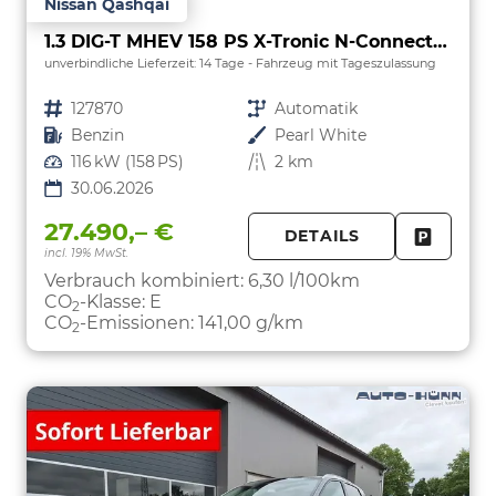
Nissan Qashqai
1.3 DIG-T MHEV 158 PS X-Tronic N-Connecta Teil-Leder PanoGlasdach Klimaautomatik Sitzheizung Lenkradheizung Navi ACC PDC v+h 360°Kamera DAB Bluetooth Touchscreen Apple CarPlay Android Auto 18"LM
unverbindliche Lieferzeit:
14 Tage
Fahrzeug mit Tageszulassung
Fahrzeugnr.
127870
Getriebe
Automatik
Kraftstoff
Benzin
Außenfarbe
Pearl White
Leistung
116 kW (158 PS)
Kilometerstand
2 km
30.06.2026
27.490,– €
DETAILS
incl. 19% MwSt.
FAHRZE
PARKEN
Verbrauch kombiniert:
6,30 l/100km
CO
-Klasse:
E
2
CO
-Emissionen:
141,00 g/km
2