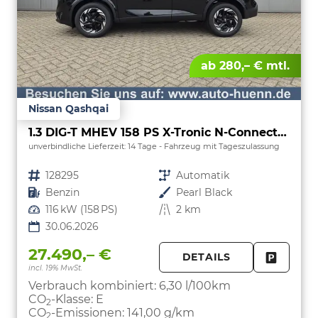
ab 280,– € mtl.
Nissan Qashqai
1.3 DIG-T MHEV 158 PS X-Tronic N-Connecta Teil-Leder PanoGlasdach Klimaautomatik Sitzheizung Lenkradheizung Navi ACC PDC v+h 360°Kamera DAB Bluetooth Touchscreen Apple CarPlay Android Auto 18"LM
unverbindliche Lieferzeit:
14 Tage
Fahrzeug mit Tageszulassung
Fahrzeugnr.
128295
Getriebe
Automatik
Kraftstoff
Benzin
Außenfarbe
Pearl Black
Leistung
116 kW (158 PS)
Kilometerstand
2 km
30.06.2026
27.490,– €
DETAILS
incl. 19% MwSt.
FAHRZE
PARKEN
Verbrauch kombiniert:
6,30 l/100km
CO
-Klasse:
E
2
CO
-Emissionen:
141,00 g/km
2