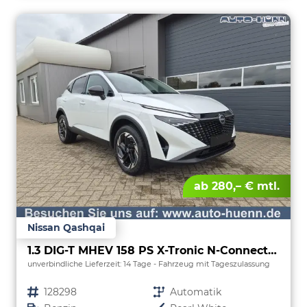
ab 280,– € mtl.
Nissan Qashqai
1.3 DIG-T MHEV 158 PS X-Tronic N-Connecta Teil-Leder PanoGlasdach Klimaautomatik Sitzheizung Lenkradheizung Navi ACC PDC v+h 360°Kamera DAB Bluetooth Touchscreen Apple CarPlay Android Auto 18"LM
unverbindliche Lieferzeit:
14 Tage
Fahrzeug mit Tageszulassung
Fahrzeugnr.
128298
Getriebe
Automatik