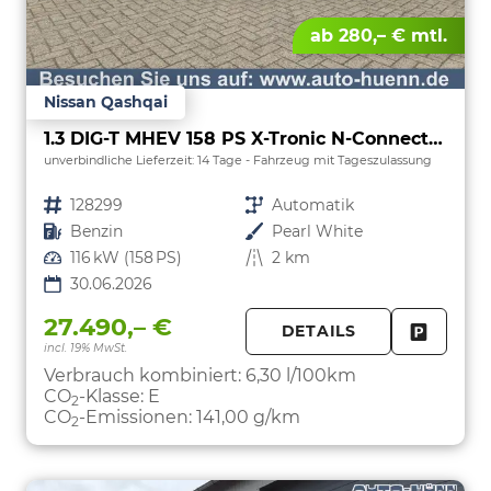
ab 280,– € mtl.
Nissan Qashqai
1.3 DIG-T MHEV 158 PS X-Tronic N-Connecta Teil-Leder PanoGlasdach Klimaautomatik Sitzheizung Lenkradheizung Navi ACC PDC v+h 360°Kamera DAB Bluetooth Touchscreen Apple CarPlay Android Auto 18"LM
unverbindliche Lieferzeit:
14 Tage
Fahrzeug mit Tageszulassung
Fahrzeugnr.
128299
Getriebe
Automatik
Kraftstoff
Benzin
Außenfarbe
Pearl White
Leistung
116 kW (158 PS)
Kilometerstand
2 km
30.06.2026
27.490,– €
DETAILS
incl. 19% MwSt.
FAHRZE
PARKEN
Verbrauch kombiniert:
6,30 l/100km
CO
-Klasse:
E
2
CO
-Emissionen:
141,00 g/km
2