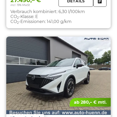
27.490,– €
DETAILS
incl. 19% MwSt.
FAHRZE
PARKEN
Verbrauch kombiniert:
6,30 l/100km
CO
-Klasse:
E
2
CO
-Emissionen:
141,00 g/km
2
ab 280,– € mtl.