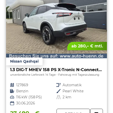
ab 280,– € mtl.
Nissan Qashqai
1.3 DIG-T MHEV 158 PS X-Tronic N-Connecta Teil-Leder PanoGlasdach Klimaautomatik Sitzheizung Lenkradheizung Navi ACC PDC v+h 360°Kamera DAB Bluetooth Touchscreen Apple CarPlay Android Auto 18"LM
unverbindliche Lieferzeit:
14 Tage
Fahrzeug mit Tageszulassung
Fahrzeugnr.
127869
Getriebe
Automatik
Kraftstoff
Benzin
Außenfarbe
Pearl White
Leistung
116 kW (158 PS)
Kilometerstand
2 km
30.06.2026