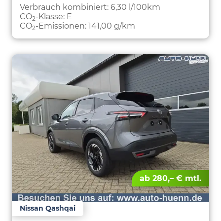
PARKEN
Verbrauch kombiniert:
6,30 l/100km
CO
-Klasse:
E
2
CO
-Emissionen:
141,00 g/km
2
ab 280,– € mtl.
Nissan Qashqai