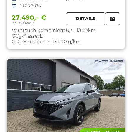
30.06.2026
27.490,– €
DETAILS
incl. 19% MwSt.
FAHRZE
PARKEN
Verbrauch kombiniert:
6,30 l/100km
CO
-Klasse:
E
2
CO
-Emissionen:
141,00 g/km
2