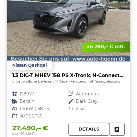
ab 280,– € mtl.
Nissan Qashqai
1.3 DIG-T MHEV 158 PS X-Tronic N-Connecta Teil-Leder PanoGlasdach Klimaautomatik Sitzheizung Lenkradheizung Navi ACC PDC v+h 360°Kamera DAB Bluetooth Touchscreen Apple CarPlay Android Auto 18"LM
unverbindliche Lieferzeit:
14 Tage
Fahrzeug mit Tageszulassung
Fahrzeugnr.
128077
Getriebe
Automatik
Kraftstoff
Benzin
Außenfarbe
Dark Grey
Leistung
116 kW (158 PS)
Kilometerstand
2 km
30.06.2026
27.490,– €
DETAILS
incl. 19% MwSt.
FAHRZE