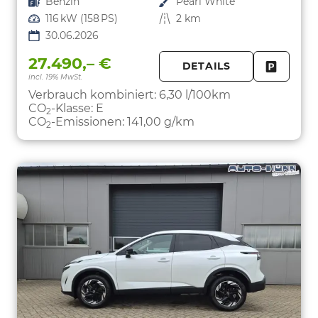
Kraftstoff
Benzin
Außenfarbe
Pearl White
Leistung
116 kW (158 PS)
Kilometerstand
2 km
30.06.2026
27.490,– €
DETAILS
incl. 19% MwSt.
FAHRZE
PARKEN
Verbrauch kombiniert:
6,30 l/100km
CO
-Klasse:
E
2
CO
-Emissionen:
141,00 g/km
2