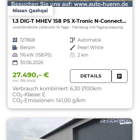
Nissan Qashqai
1.3 DIG-T MHEV 158 PS X-Tronic N-Connecta Teil-Leder PanoGlasdach Klimaautomatik Sitzheizung Lenkradheizung Navi ACC PDC v+h 360°Kamera DAB Bluetooth Touchscreen Apple CarPlay Android Auto 18"LM
unverbindliche Lieferzeit:
14 Tage
Fahrzeug mit Tageszulassung
Fahrzeugnr.
127868
Getriebe
Automatik
Kraftstoff
Benzin
Außenfarbe
Pearl White
Leistung
116 kW (158 PS)
Kilometerstand
2 km
30.06.2026
27.490,– €
DETAILS
incl. 19% MwSt.
FAHRZE
PARKEN
Verbrauch kombiniert:
6,30 l/100km
CO
-Klasse:
E
2
CO
-Emissionen:
141,00 g/km
2