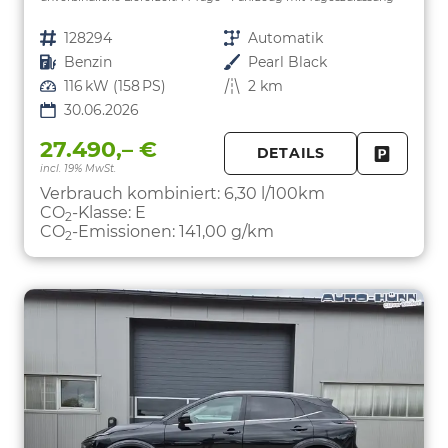
Fahrzeugnr.
128294
Getriebe
Automatik
Kraftstoff
Benzin
Außenfarbe
Pearl Black
Leistung
116 kW (158 PS)
Kilometerstand
2 km
30.06.2026
27.490,– €
DETAILS
incl. 19% MwSt.
FAHRZE
PARKEN
Verbrauch kombiniert:
6,30 l/100km
CO
-Klasse:
E
2
CO
-Emissionen:
141,00 g/km
2