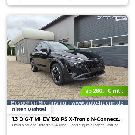
ab 280,– € mtl.
Nissan Qashqai
1.3 DIG-T MHEV 158 PS X-Tronic N-Connecta Teil-Leder PanoGlasdach Klimaautomatik Sitzheizung Lenkradheizung Navi ACC PDC v+h 360°Kamera DAB Bluetooth Touchscreen Apple CarPlay Android Auto 18"LM
unverbindliche Lieferzeit:
14 Tage
Fahrzeug mit Tageszulassung