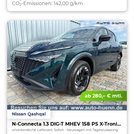
CO
-Emissionen:
142,00 g/km
2
ab 280,– € mtl.
Nissan Qashqai
N-Connecta 1.3 DIG-T MHEV 158 PS X-Tronic Teilleder-PanoGlasdach-Klimaautomatik-Navi-18" Alu-360° Kam.-PDC 2x-ACC-Lenkradheizung-Sofort
unverbindliche Lieferzeit: Sofort
Neuwagen mit Tageszulassung