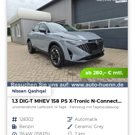
ab 280,– € mtl.
Nissan Qashqai
1.3 DIG-T MHEV 158 PS X-Tronic N-Connecta Teil-Leder PanoGlasdach Klimaautomatik Sitzheizung Lenkradheizung Navi ACC PDC v+h 360°Kamera DAB Bluetooth Touchscreen Apple CarPlay Android Auto 18"LM
unverbindliche Lieferzeit:
14 Tage
Fahrzeug mit Tageszulassung
Fahrzeugnr.
128302
Getriebe
Automatik
Kraftstoff
Benzin
Außenfarbe
Ceramic Grey
Leistung
116 kW (158 PS)
Kilometerstand
2 km