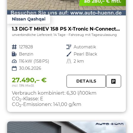
ab 280,– € mtl.
Nissan Qashqai
1.3 DIG-T MHEV 158 PS X-Tronic N-Connecta Teil-Leder PanoGlasdach Klimaautomatik Sitzheizung Lenkradheizung Navi ACC PDC v+h 360°Kamera DAB Bluetooth Touchscreen Apple CarPlay Android Auto 18"LM
unverbindliche Lieferzeit:
14 Tage
Fahrzeug mit Tageszulassung
Fahrzeugnr.
127828
Getriebe
Automatik
Kraftstoff
Benzin
Außenfarbe
Pearl Black
Leistung
116 kW (158 PS)
Kilometerstand
2 km
30.06.2026
27.490,– €
DETAILS
incl. 19% MwSt.
FAHRZE
PARKEN
Verbrauch kombiniert:
6,30 l/100km
CO
-Klasse:
E
2
CO
-Emissionen:
141,00 g/km
2