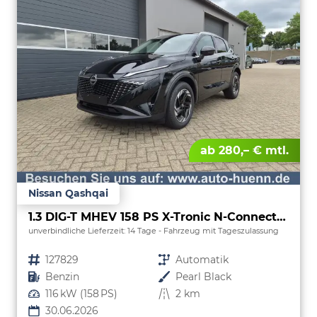
ab 280,– € mtl.
Nissan Qashqai
1.3 DIG-T MHEV 158 PS X-Tronic N-Connecta Teil-Leder PanoGlasdach Klimaautomatik Sitzheizung Lenkradheizung Navi ACC PDC v+h 360°Kamera DAB Bluetooth Touchscreen Apple CarPlay Android Auto 18"LM
unverbindliche Lieferzeit:
14 Tage
Fahrzeug mit Tageszulassung
Fahrzeugnr.
127829
Getriebe
Automatik
Kraftstoff
Benzin
Außenfarbe
Pearl Black
Leistung
116 kW (158 PS)
Kilometerstand
2 km
30.06.2026