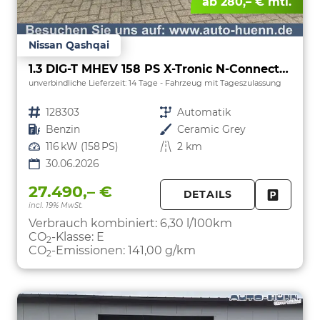
ab 280,– € mtl.
Nissan Qashqai
1.3 DIG-T MHEV 158 PS X-Tronic N-Connecta Teil-Leder PanoGlasdach Klimaautomatik Sitzheizung Lenkradheizung Navi ACC PDC v+h 360°Kamera DAB Bluetooth Touchscreen Apple CarPlay Android Auto 18"LM
unverbindliche Lieferzeit:
14 Tage
Fahrzeug mit Tageszulassung
Fahrzeugnr.
128303
Getriebe
Automatik
Kraftstoff
Benzin
Außenfarbe
Ceramic Grey
Leistung
116 kW (158 PS)
Kilometerstand
2 km
30.06.2026
27.490,– €
DETAILS
incl. 19% MwSt.
FAHRZE
PARKEN
Verbrauch kombiniert:
6,30 l/100km
CO
-Klasse:
E
2
CO
-Emissionen:
141,00 g/km
2