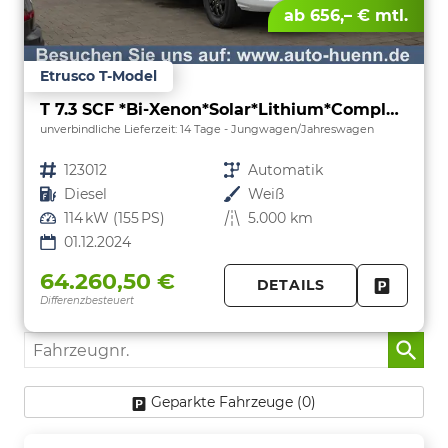
ab 656,– € mtl.
Etrusco T-Model
T 7.3 SCF *Bi-Xenon*Solar*Lithium*Complete Selection*
unverbindliche Lieferzeit:
14 Tage
Jungwagen/Jahreswagen
Fahrzeugnr.
123012
Getriebe
Automatik
Kraftstoff
Diesel
Außenfarbe
Weiß
Leistung
114 kW (155 PS)
Kilometerstand
5.000 km
01.12.2024
64.260,50 €
DETAILS
Differenzbesteuert
FAHRZE
PARKEN
Fahrzeugnr.
Geparkte Fahrzeuge (
0
)