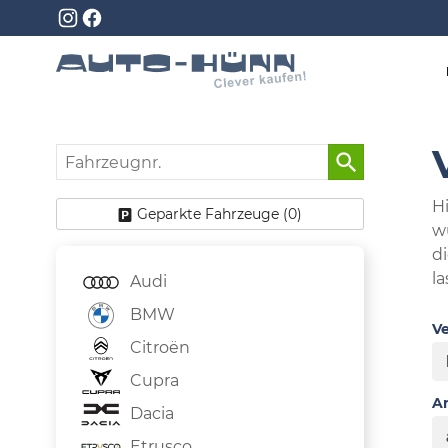
Fahrzeugnr.
Hi
Geparkte Fahrzeuge (
0
)
w
d
la
Audi
BMW
Ve
Citroën
Cupra
An
Dacia
Etrusco