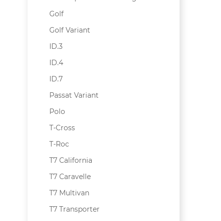
Golf
Golf Variant
ID.3
ID.4
ID.7
Passat Variant
Polo
T-Cross
T-Roc
T7 California
T7 Caravelle
T7 Multivan
T7 Transporter