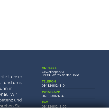
ADRESSE
Gewerbepark A 1
93086 Wörth an der Donau
it ist unser
TELEFON
ce rund ums
09482/80248-0
ünn in
WHATSAPP
onau. Wir
0176-15802404
petenz und
FAX
 stehen Sie
09482/80248-50