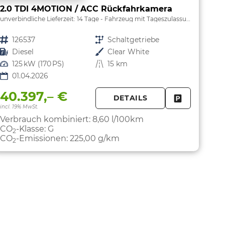
2.0 TDI 4MOTION / ACC Rückfahrkamera
unverbindliche Lieferzeit:
14 Tage
Fahrzeug mit Tageszulassung
Fahrzeugnr.
126537
Getriebe
Schaltgetriebe
Kraftstoff
Diesel
Außenfarbe
Clear White
Leistung
125 kW (170 PS)
Kilometerstand
15 km
01.04.2026
40.397,– €
DETAILS
FAHRZEUG 
incl. 19% MwSt.
Verbrauch kombiniert:
8,60 l/100km
CO
-Klasse:
G
2
CO
-Emissionen:
225,00 g/km
2