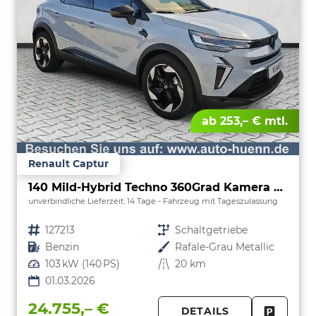
ab 253,– € mtl.
Renault Captur
140 Mild-Hybrid Techno 360Grad Kamera Nav
unverbindliche Lieferzeit:
14 Tage
Fahrzeug mit Tageszulassung
Fahrzeugnr.
127213
Getriebe
Schaltgetriebe
Kraftstoff
Benzin
Außenfarbe
Rafale-Grau Metallic
Leistung
103 kW (140 PS)
Kilometerstand
20 km
01.03.2026
24.755,– €
DETAILS