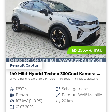
ab 253,– € mtl.
Renault Captur
140 Mild-Hybrid Techno 360Grad Kamera Nav
unverbindliche Lieferzeit:
14 Tage
Fahrzeug mit Tageszulassung
Fahrzeugnr.
125014
Getriebe
Schaltgetriebe
Kraftstoff
Benzin
Außenfarbe
Permutt-Weiß Metallic
Leistung
103 kW (140 PS)
Kilometerstand
20 km
01.03.2026