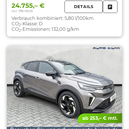
24.755,– €
DETAILS
incl. 19% MwSt.
FAHRZE
PARKEN
Verbrauch kombiniert:
5,80 l/100km
CO
-Klasse:
D
2
CO
-Emissionen:
132,00 g/km
2
ab 253,– € mtl.