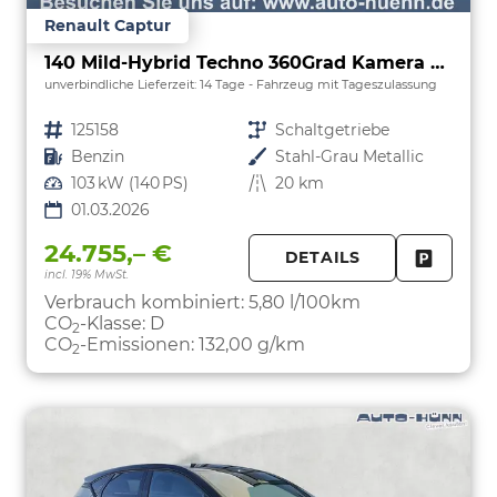
Renault Captur
140 Mild-Hybrid Techno 360Grad Kamera Nav
unverbindliche Lieferzeit:
14 Tage
Fahrzeug mit Tageszulassung
Fahrzeugnr.
125158
Getriebe
Schaltgetriebe
Kraftstoff
Benzin
Außenfarbe
Stahl-Grau Metallic
Leistung
103 kW (140 PS)
Kilometerstand
20 km
01.03.2026
24.755,– €
DETAILS
incl. 19% MwSt.
FAHRZE
PARKEN
Verbrauch kombiniert:
5,80 l/100km
CO
-Klasse:
D
2
CO
-Emissionen:
132,00 g/km
2