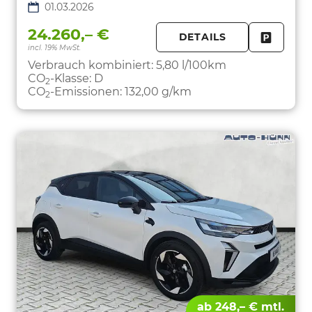
01.03.2026
24.260,– €
DETAILS
incl. 19% MwSt.
FAHRZE
PARKEN
Verbrauch kombiniert:
5,80 l/100km
CO
-Klasse:
D
2
CO
-Emissionen:
132,00 g/km
2
ab 248,– € mtl.