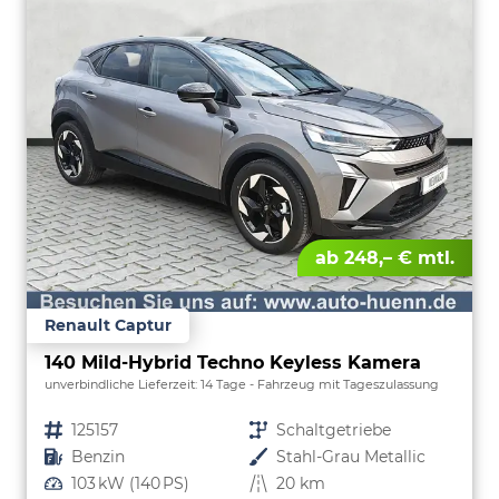
ab 248,– € mtl.
Renault Captur
140 Mild-Hybrid Techno Keyless Kamera
unverbindliche Lieferzeit:
14 Tage
Fahrzeug mit Tageszulassung
Fahrzeugnr.
125157
Getriebe
Schaltgetriebe
Kraftstoff
Benzin
Außenfarbe
Stahl-Grau Metallic
Leistung
103 kW (140 PS)
Kilometerstand
20 km