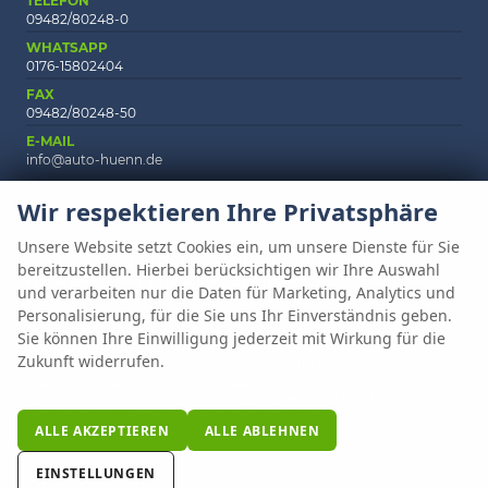
TELEFON
09482/80248-0
WHATSAPP
0176-15802404
FAX
09482/80248-50
E-MAIL
info@auto-huenn.de
Wir respektieren Ihre Privatsphäre
Unsere Website setzt Cookies ein, um unsere Dienste für Sie
Anmelden
Fragen & Antworten
Impressum
AGB
bereitzustellen. Hierbei berücksichtigen wir Ihre Auswahl
Datenschutz
Cookie-Einstellungen
und verarbeiten nur die Daten für Marketing, Analytics und
Personalisierung, für die Sie uns Ihr Einverständnis geben.
Weitere Informationen zum offiziellen Kraftstoffverbrauch und zu den
Sie können Ihre Einwilligung jederzeit mit Wirkung für die
offiziellen spezifischen CO
-Emissionen und gegebenenfalls zum
2
Zukunft widerrufen.
Stromverbrauch neuer PKW können dem 'Leitfaden über den offiziellen
Kraftstoffverbrauch, die offiziellen spezifischen CO
-Emissionen und den
2
offiziellen Stromverbrauch neuer PKW' entnommen werden, der an allen
Verkaufsstellen und bei der 'Deutschen Automobil Treuhand GmbH'
ALLE AKZEPTIEREN
ALLE ABLEHNEN
unentgeltlich erhältlich ist unter www.dat.de.
EINSTELLUNGEN