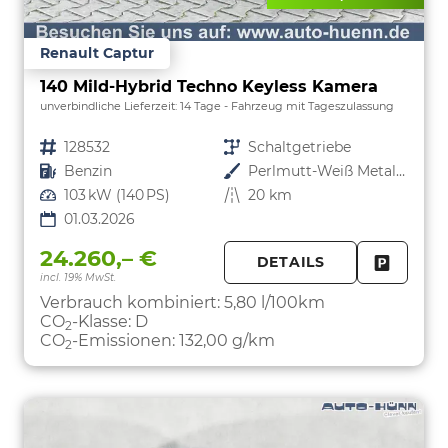
Renault Captur
140 Mild-Hybrid Techno Keyless Kamera
unverbindliche Lieferzeit:
14 Tage
Fahrzeug mit Tageszulassung
Fahrzeugnr.
128532
Getriebe
Schaltgetriebe
Kraftstoff
Benzin
Außenfarbe
Perlmutt-Weiß Metallic
Leistung
103 kW (140 PS)
Kilometerstand
20 km
01.03.2026
24.260,– €
DETAILS
incl. 19% MwSt.
FAHRZE
PARKEN
Verbrauch kombiniert:
5,80 l/100km
CO
-Klasse:
D
2
CO
-Emissionen:
132,00 g/km
2