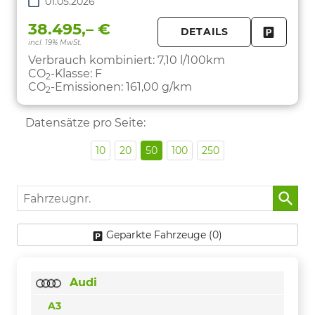
01.05.2026
38.495,– €
DETAILS
incl. 19% MwSt.
FAHRZE
PARKEN
Verbrauch kombiniert:
7,10 l/100km
CO
-Klasse:
F
2
CO
-Emissionen:
161,00 g/km
2
Datensätze pro Seite:
10
20
50
100
250
Fahrzeugnr.
Geparkte Fahrzeuge (
0
)
Audi
A3