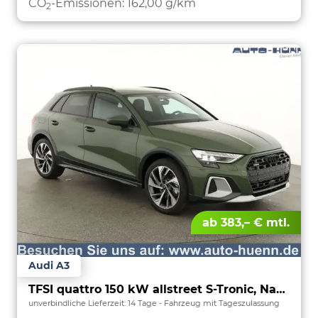
CO
-Emissionen:
162,00 g/km
2
ab 383,– € mtl.
Audi A3
TFSI quattro 150 kW allstreet S-Tronic, Navi, 18-Zoll, 5-J. Garantie
unverbindliche Lieferzeit:
14 Tage
Fahrzeug mit Tageszulassung