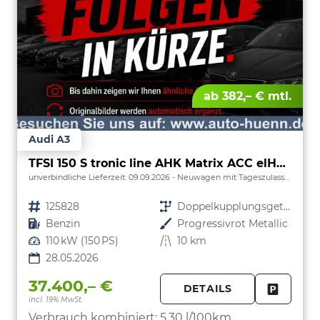
ab 382,– € mtl.
Audi A3
TFSI 150 S tronic line AHK Matrix ACC elHk SpSi 3JG
unverbindliche Lieferzeit:
09.09.2026
Neuwagen mit Tageszulassung
Fahrzeugnr.
125828
Getriebe
Doppelkupplungsgetriebe (DSG)
Kraftstoff
Benzin
Außenfarbe
Progressivrot Metallic
Leistung
110 kW (150 PS)
Kilometerstand
10 km
28.05.2026
37.400,– €
DETAILS
incl. 19% MwSt.
FAHRZE
PARKEN
Verbrauch kombiniert:
5,30 l/100km