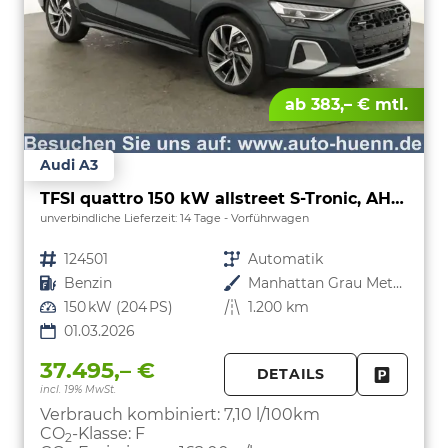
ab 383,– € mtl.
Audi A3
TFSI quattro 150 kW allstreet S-Tronic, AHK, Navi, 18-Zoll, 5-J. Garantie
unverbindliche Lieferzeit:
14 Tage
Vorführwagen
Fahrzeugnr.
124501
Getriebe
Automatik
Kraftstoff
Benzin
Außenfarbe
Manhattan Grau Metallic
Leistung
150 kW (204 PS)
Kilometerstand
1.200 km
01.03.2026
37.495,– €
DETAILS
incl. 19% MwSt.
FAHRZE
PARKEN
Verbrauch kombiniert:
7,10 l/100km
CO
-Klasse:
F
2