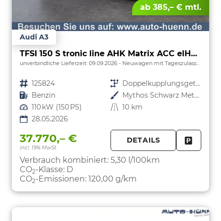
ab 385,– € mtl.
Audi A3
TFSI 150 S tronic line AHK Matrix ACC elHk SpSi 3JG
unverbindliche Lieferzeit:
09.09.2026
Neuwagen mit Tageszulassung
Fahrzeugnr.
125824
Getriebe
Doppelkupplungsgetriebe (DSG)
Kraftstoff
Benzin
Außenfarbe
Mythos Schwarz Metallic
Leistung
110 kW (150 PS)
Kilometerstand
10 km
28.05.2026
37.770,– €
DETAILS
incl. 19% MwSt.
FAHRZE
PARKEN
Verbrauch kombiniert:
5,30 l/100km
CO
-Klasse:
D
2
CO
-Emissionen:
120,00 g/km
2