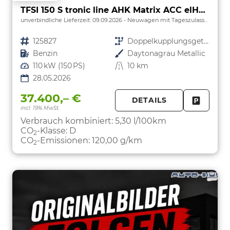
TFSI 150 S tronic line AHK Matrix ACC elHk SpSi 3JG
unverbindliche Lieferzeit:
09.09.2026
Neuwagen mit Tageszulassung
Fahrzeugnr.
125827
Getriebe
Doppelkupplungsgetriebe (DSG)
Kraftstoff
Benzin
Außenfarbe
Daytonagrau Metallic
Leistung
110 kW (150 PS)
Kilometerstand
10 km
28.05.2026
37.400,– €
DETAILS
incl. 19% MwSt.
FAHRZE
PARKEN
Verbrauch kombiniert:
5,30 l/100km
CO
-Klasse:
D
2
CO
-Emissionen:
120,00 g/km
2