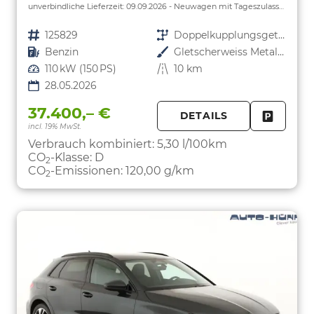
unverbindliche Lieferzeit:
09.09.2026
Neuwagen mit Tageszulassung
Fahrzeugnr.
125829
Getriebe
Doppelkupplungsgetriebe (DSG)
Kraftstoff
Benzin
Außenfarbe
Gletscherweiss Metallic
Leistung
110 kW (150 PS)
Kilometerstand
10 km
28.05.2026
37.400,– €
DETAILS
incl. 19% MwSt.
FAHRZE
PARKEN
Verbrauch kombiniert:
5,30 l/100km
CO
-Klasse:
D
2
CO
-Emissionen:
120,00 g/km
2