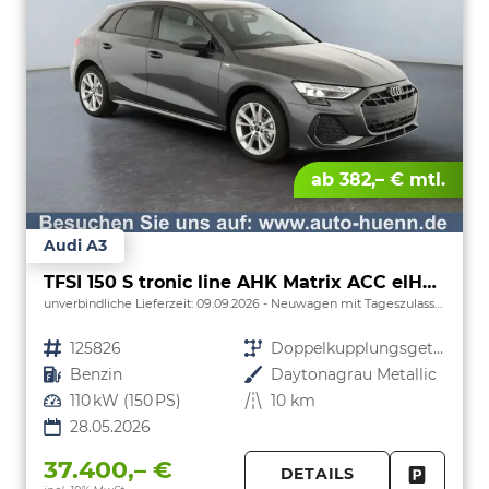
ab 382,– € mtl.
Audi A3
TFSI 150 S tronic line AHK Matrix ACC elHk SpSi 3JG
unverbindliche Lieferzeit:
09.09.2026
Neuwagen mit Tageszulassung
Fahrzeugnr.
125826
Getriebe
Doppelkupplungsgetriebe (DSG)
Kraftstoff
Benzin
Außenfarbe
Daytonagrau Metallic
Leistung
110 kW (150 PS)
Kilometerstand
10 km
28.05.2026
37.400,– €
DETAILS