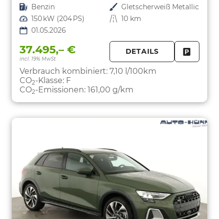
Kraftstoff
Benzin
Außenfarbe
Gletscherweiß Metallic
Leistung
150 kW (204 PS)
Kilometerstand
10 km
01.05.2026
37.495,– €
DETAILS
incl. 19% MwSt.
FAHRZE
PARKEN
Verbrauch kombiniert:
7,10 l/100km
CO
-Klasse:
F
2
CO
-Emissionen:
161,00 g/km
2