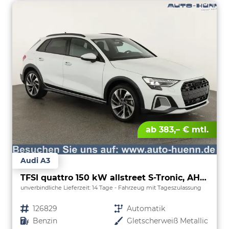
ab 383,– € mtl.
Audi A3
TFSI quattro 150 kW allstreet S-Tronic, AHK, Navi, 18-Zoll, 5-J. Garantie
unverbindliche Lieferzeit:
14 Tage
Fahrzeug mit Tageszulassung
Fahrzeugnr.
126829
Getriebe
Automatik
Kraftstoff
Benzin
Außenfarbe
Gletscherweiß Metallic