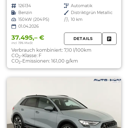
Fahrzeugnr.
126134
Getriebe
Automatik
Kraftstoff
Benzin
Außenfarbe
Distriktgrün Metallic
Leistung
150 kW (204 PS)
Kilometerstand
10 km
01.04.2026
37.495,– €
DETAILS
incl. 19% MwSt.
FAHRZE
PARKEN
Verbrauch kombiniert:
7,10 l/100km
CO
-Klasse:
F
2
CO
-Emissionen:
161,00 g/km
2