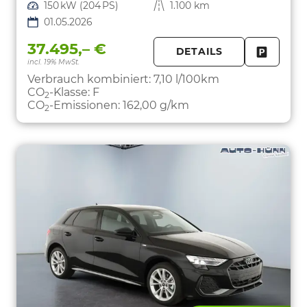
Leistung
150 kW (204 PS)
Kilometerstand
1.100 km
01.05.2026
37.495,– €
DETAILS
incl. 19% MwSt.
FAHRZE
PARKEN
Verbrauch kombiniert:
7,10 l/100km
CO
-Klasse:
F
2
CO
-Emissionen:
162,00 g/km
2