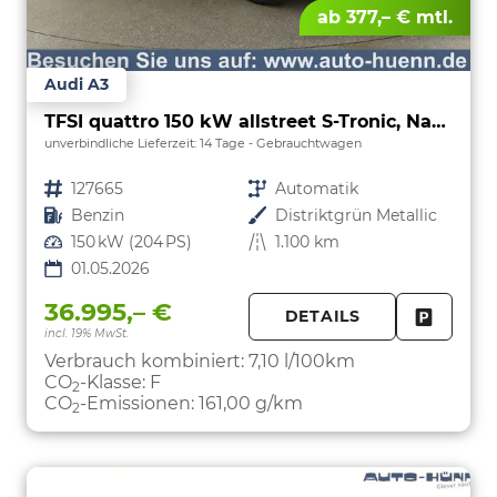
ab 377,– € mtl.
Audi A3
TFSI quattro 150 kW allstreet S-Tronic, Navi, 18-Zoll, 5-J. Garantie
unverbindliche Lieferzeit:
14 Tage
Gebrauchtwagen
Fahrzeugnr.
127665
Getriebe
Automatik
Kraftstoff
Benzin
Außenfarbe
Distriktgrün Metallic
Leistung
150 kW (204 PS)
Kilometerstand
1.100 km
01.05.2026
36.995,– €
DETAILS
incl. 19% MwSt.
FAHRZE
PARKEN
Verbrauch kombiniert:
7,10 l/100km
CO
-Klasse:
F
2
CO
-Emissionen:
161,00 g/km
2