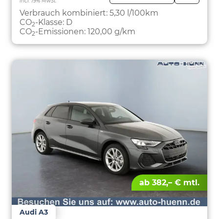
incl. 19% MwSt.
FAHRZE
PARKEN
Verbrauch kombiniert:
5,30 l/100km
CO
-Klasse:
D
2
CO
-Emissionen:
120,00 g/km
2
ab 382,– € mtl.
Audi A3