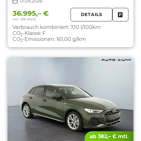
01.05.2026
36.995,– €
DETAILS
incl. 19% MwSt.
FAHRZE
PARKEN
Verbrauch kombiniert:
7,10 l/100km
CO
-Klasse:
F
2
CO
-Emissionen:
161,00 g/km
2
ab 382,– € mtl.