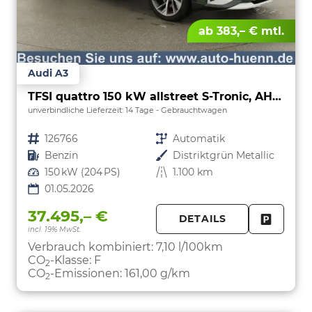
ab 383,– € mtl.
Audi A3
TFSI quattro 150 kW allstreet S-Tronic, AHK, Navi, 18-Zoll, 5-J. Garantie
unverbindliche Lieferzeit:
14 Tage
Gebrauchtwagen
Fahrzeugnr.
126766
Getriebe
Automatik
Kraftstoff
Benzin
Außenfarbe
Distriktgrün Metallic
Leistung
150 kW (204 PS)
Kilometerstand
1.100 km
01.05.2026
37.495,– €
DETAILS
incl. 19% MwSt.
FAHRZE
PARKEN
Verbrauch kombiniert:
7,10 l/100km
CO
-Klasse:
F
2
CO
-Emissionen:
161,00 g/km
2