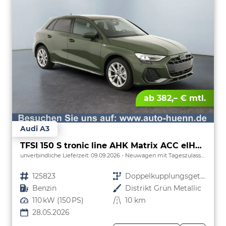
ab 382,– € mtl.
Audi A3
TFSI 150 S tronic line AHK Matrix ACC elHk SpSi 3JG
unverbindliche Lieferzeit:
09.09.2026
Neuwagen mit Tageszulassung
Fahrzeugnr.
125823
Getriebe
Doppelkupplungsgetriebe (DSG)
Kraftstoff
Benzin
Außenfarbe
Distrikt Grün Metallic
Leistung
110 kW (150 PS)
Kilometerstand
10 km
28.05.2026