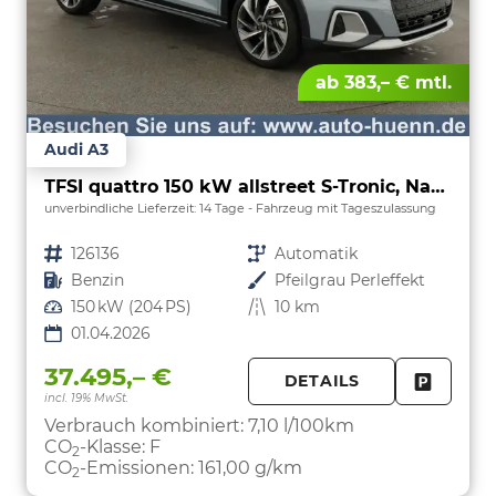
ab 383,– € mtl.
Audi A3
TFSI quattro 150 kW allstreet S-Tronic, Navi, 18-Zoll, 5-J. Garantie
unverbindliche Lieferzeit:
14 Tage
Fahrzeug mit Tageszulassung
Fahrzeugnr.
126136
Getriebe
Automatik
Kraftstoff
Benzin
Außenfarbe
Pfeilgrau Perleffekt
Leistung
150 kW (204 PS)
Kilometerstand
10 km
01.04.2026
37.495,– €
DETAILS
incl. 19% MwSt.
FAHRZE
PARKEN
Verbrauch kombiniert:
7,10 l/100km
CO
-Klasse:
F
2
CO
-Emissionen:
161,00 g/km
2