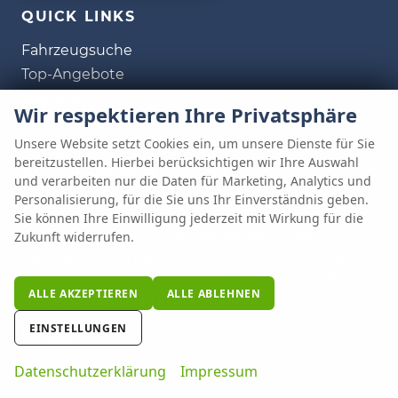
QUICK LINKS
Fahrzeugsuche
Top-Angebote
Werkstatt
Wir respektieren Ihre Privatsphäre
Kontakt
Unsere Website setzt Cookies ein, um unsere Dienste für Sie
Inzahlungnahme
bereitzustellen. Hierbei berücksichtigen wir Ihre Auswahl
B2B-Händlerportal
und verarbeiten nur die Daten für Marketing, Analytics und
Personalisierung, für die Sie uns Ihr Einverständnis geben.
SERVICE
Sie können Ihre Einwilligung jederzeit mit Wirkung für die
Ihre Zufriedenheit ist unser Maßstab. Service
Zukunft widerrufen.
rund ums Auto bei Auto Hünn in Wörth an der
Donau. Wir stehen für Kompetenz und Service.
ALLE AKZEPTIEREN
ALLE ABLEHNEN
Bei uns stehen Sie im Mittelpunkt.
EINSTELLUNGEN
ADRESSE
Gewerbepark A 1
93086 Wörth an der Donau
Datenschutzerklärung
Impressum
TELEFON