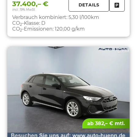
37.400,– €
DETAILS
incl. 19% MwSt.
FAHRZE
PARKEN
Verbrauch kombiniert:
5,30 l/100km
CO
-Klasse:
D
2
CO
-Emissionen:
120,00 g/km
2
ab 382,– € mtl.