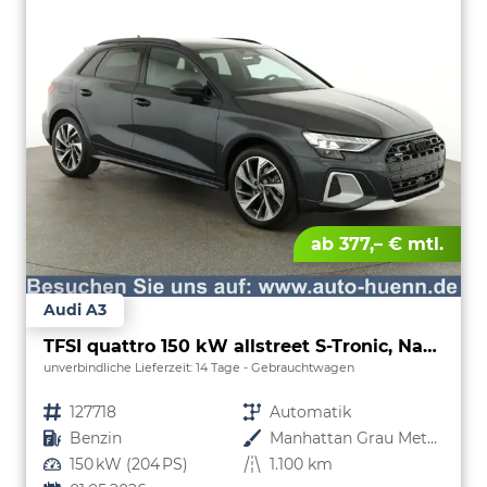
ab 377,– € mtl.
Audi A3
TFSI quattro 150 kW allstreet S-Tronic, Navi, 18-Zoll, 5-J. Garantie
unverbindliche Lieferzeit:
14 Tage
Gebrauchtwagen
Fahrzeugnr.
127718
Getriebe
Automatik
Kraftstoff
Benzin
Außenfarbe
Manhattan Grau Metallic
Leistung
150 kW (204 PS)
Kilometerstand
1.100 km