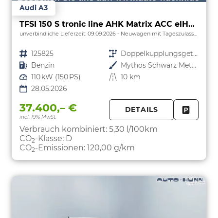
Audi A3
TFSI 150 S tronic line AHK Matrix ACC elHk SpSi 3JG
unverbindliche Lieferzeit:
09.09.2026
Neuwagen mit Tageszulassung
Fahrzeugnr.
125825
Getriebe
Doppelkupplungsgetriebe (DSG)
Kraftstoff
Benzin
Außenfarbe
Mythos Schwarz Metallic
Leistung
110 kW (150 PS)
Kilometerstand
10 km
28.05.2026
37.400,– €
DETAILS
incl. 19% MwSt.
FAHRZE
PARKEN
Verbrauch kombiniert:
5,30 l/100km
CO
-Klasse:
D
2
CO
-Emissionen:
120,00 g/km
2