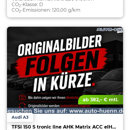
CO
-Klasse:
D
2
CO
-Emissionen:
120,00 g/km
2
ab 382,– € mtl.
Audi A3
TFSI 150 S tronic line AHK Matrix ACC elHk SpSi 3JG