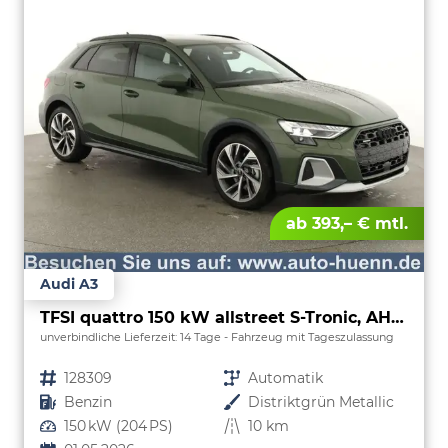
ab 393,– € mtl.
Audi A3
TFSI quattro 150 kW allstreet S-Tronic, AHK, Navi, 18-Zoll, 5-J. Garantie
unverbindliche Lieferzeit:
14 Tage
Fahrzeug mit Tageszulassung
Fahrzeugnr.
128309
Getriebe
Automatik
Kraftstoff
Benzin
Außenfarbe
Distriktgrün Metallic
Leistung
150 kW (204 PS)
Kilometerstand
10 km