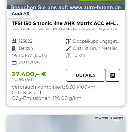
Audi A3
TFSI 150 S tronic line AHK Matrix ACC elHk SpSi 3JG
unverbindliche Lieferzeit:
09.09.2026
Neuwagen mit Tageszulassung
Fahrzeugnr.
125822
Getriebe
Doppelkupplungsgetriebe (DSG)
Kraftstoff
Benzin
Außenfarbe
Distrikt Grün Metallic
Leistung
110 kW (150 PS)
Kilometerstand
10 km
27.07.2026
37.400,– €
DETAILS
incl. 19% MwSt.
FAHRZE
PARKEN
Verbrauch kombiniert:
5,30 l/100km
CO
-Klasse:
D
2
CO
-Emissionen:
120,00 g/km
2