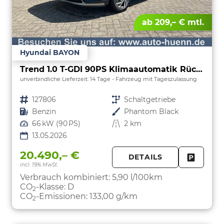
ab 209,– € mtl.
Hyundai BAYON
Trend 1.0 T-GDI 90PS Klimaautomatik Rückf.Kamera Parksensoren Sitzheizung Lenkradheizung Bluetooth Touchscreen Tempomat Apple CarPlay + Android Auto 16"LM
unverbindliche Lieferzeit:
14 Tage
Fahrzeug mit Tageszulassung
Fahrzeugnr.
127806
Getriebe
Schaltgetriebe
Kraftstoff
Benzin
Außenfarbe
Phantom Black
Leistung
66 kW (90 PS)
Kilometerstand
2 km
13.05.2026
20.490,– €
DETAILS
incl. 19% MwSt.
FAHRZE
PARKEN
Verbrauch kombiniert:
5,90 l/100km
CO
-Klasse:
D
2
CO
-Emissionen:
133,00 g/km
2