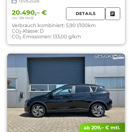
13.05.2026
20.490,– €
DETAILS
incl. 19% MwSt.
FAHRZE
PARKEN
Verbrauch kombiniert:
5,90 l/100km
CO
-Klasse:
D
2
CO
-Emissionen:
133,00 g/km
2
ab 209,– € mtl.