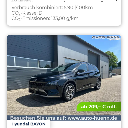
incl. 19% MwSt.
FAHRZE
PARKEN
Verbrauch kombiniert:
5,90 l/100km
CO
-Klasse:
D
2
CO
-Emissionen:
133,00 g/km
2
ab 209,– € mtl.
Hyundai BAYON