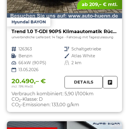
ab 209,– € mtl.
Hyundai BAYON
Trend 1.0 T-GDI 90PS Klimaautomatik Rückf.Kamera Parksensoren Sitzheizung Lenkradheizung Bluetooth Touchscreen Tempomat Apple CarPlay + Android Auto 16"LM
unverbindliche Lieferzeit:
14 Tage
Fahrzeug mit Tageszulassung
Fahrzeugnr.
126363
Getriebe
Schaltgetriebe
Kraftstoff
Benzin
Außenfarbe
Atlas White
Leistung
66 kW (90 PS)
Kilometerstand
2 km
13.05.2026
20.490,– €
DETAILS
incl. 19% MwSt.
FAHRZE
PARKEN
Verbrauch kombiniert:
5,90 l/100km
CO
-Klasse:
D
2
CO
-Emissionen:
133,00 g/km
2