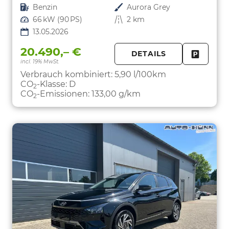
Kraftstoff
Benzin
Außenfarbe
Aurora Grey
Leistung
66 kW (90 PS)
Kilometerstand
2 km
13.05.2026
20.490,– €
DETAILS
incl. 19% MwSt.
FAHRZE
PARKEN
Verbrauch kombiniert:
5,90 l/100km
CO
-Klasse:
D
2
CO
-Emissionen:
133,00 g/km
2