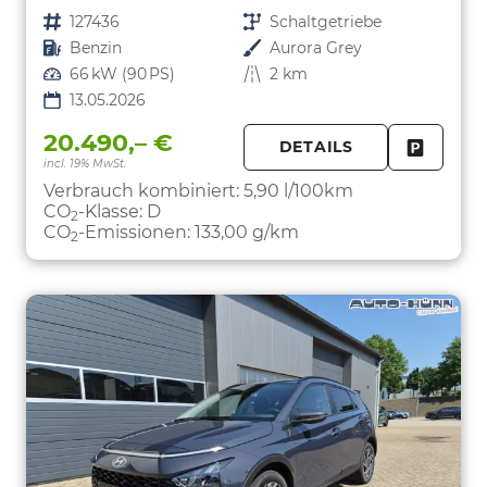
Fahrzeugnr.
127436
Getriebe
Schaltgetriebe
Kraftstoff
Benzin
Außenfarbe
Aurora Grey
Leistung
66 kW (90 PS)
Kilometerstand
2 km
13.05.2026
20.490,– €
DETAILS
incl. 19% MwSt.
FAHRZE
PARKEN
Verbrauch kombiniert:
5,90 l/100km
CO
-Klasse:
D
2
CO
-Emissionen:
133,00 g/km
2