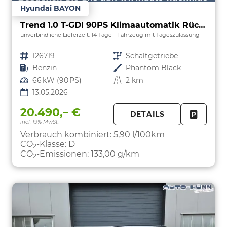
Hyundai BAYON
Trend 1.0 T-GDI 90PS Klimaautomatik Rückf.Kamera Parksensoren Sitzheizung Lenkradheizung Bluetooth Touchscreen Tempomat Apple CarPlay + Android Auto 16"LM
unverbindliche Lieferzeit:
14 Tage
Fahrzeug mit Tageszulassung
Fahrzeugnr.
126719
Getriebe
Schaltgetriebe
Kraftstoff
Benzin
Außenfarbe
Phantom Black
Leistung
66 kW (90 PS)
Kilometerstand
2 km
13.05.2026
20.490,– €
DETAILS
incl. 19% MwSt.
FAHRZE
PARKEN
Verbrauch kombiniert:
5,90 l/100km
CO
-Klasse:
D
2
CO
-Emissionen:
133,00 g/km
2