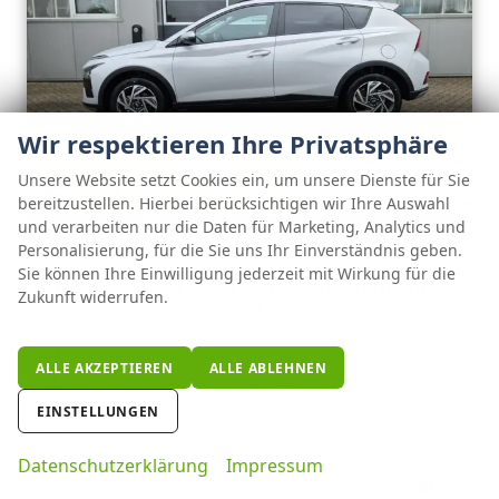
Wir respektieren Ihre Privatsphäre
Unsere Website setzt Cookies ein, um unsere Dienste für Sie
ab 232,– € mtl.
bereitzustellen. Hierbei berücksichtigen wir Ihre Auswahl
und verarbeiten nur die Daten für Marketing, Analytics und
Hyundai BAYON
Personalisierung, für die Sie uns Ihr Einverständnis geben.
Sie können Ihre Einwilligung jederzeit mit Wirkung für die
Trend 1.0 T-GDI 90PS Automatik Klimaautomatik Rückf.Kamera Parksensoren Sitzheizung Lenkradheizung Bluetooth Touchscreen Tempomat Apple CarPlay + Android Auto 16"LM
Zukunft widerrufen.
unverbindliche Lieferzeit:
14 Tage
Fahrzeug mit Tageszulassung
Fahrzeugnr.
127431
Getriebe
Automatik
ALLE AKZEPTIEREN
ALLE ABLEHNEN
Kraftstoff
Benzin
Außenfarbe
Lumen Grey
Leistung
66 kW (90 PS)
Kilometerstand
2 km
EINSTELLUNGEN
04.06.2026
Datenschutzerklärung
Impressum
22.750,– €
DETAILS