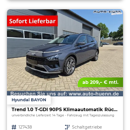
ab 209,– € mtl.
Hyundai BAYON
Trend 1.0 T-GDI 90PS Klimaautomatik Rückf.Kamera Parksensoren Sitzheizung Lenkradheizung Bluetooth Touchscreen Tempomat Apple CarPlay + Android Auto 16"LM
unverbindliche Lieferzeit:
14 Tage
Fahrzeug mit Tageszulassung
Fahrzeugnr.
127438
Getriebe
Schaltgetriebe