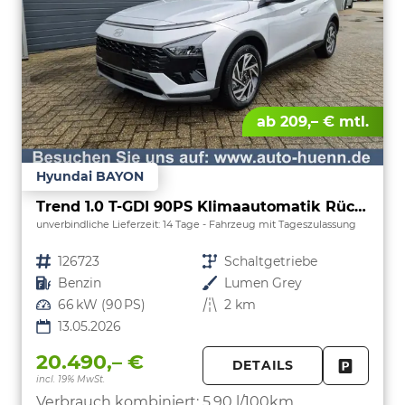
ab 209,– € mtl.
Hyundai BAYON
Trend 1.0 T-GDI 90PS Klimaautomatik Rückf.Kamera Parksensoren Sitzheizung Lenkradheizung Bluetooth Touchscreen Tempomat Apple CarPlay + Android Auto 16"LM
unverbindliche Lieferzeit:
14 Tage
Fahrzeug mit Tageszulassung
Fahrzeugnr.
126723
Getriebe
Schaltgetriebe
Kraftstoff
Benzin
Außenfarbe
Lumen Grey
Leistung
66 kW (90 PS)
Kilometerstand
2 km
13.05.2026
20.490,– €
DETAILS
incl. 19% MwSt.
FAHRZE
PARKEN
Verbrauch kombiniert:
5,90 l/100km