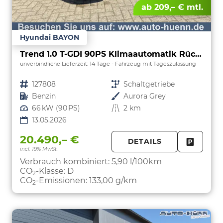
ab 209,– € mtl.
Hyundai BAYON
Trend 1.0 T-GDI 90PS Klimaautomatik Rückf.Kamera Parksensoren Sitzheizung Lenkradheizung Bluetooth Touchscreen Tempomat Apple CarPlay + Android Auto 16"LM
unverbindliche Lieferzeit:
14 Tage
Fahrzeug mit Tageszulassung
Fahrzeugnr.
127808
Getriebe
Schaltgetriebe
Kraftstoff
Benzin
Außenfarbe
Aurora Grey
Leistung
66 kW (90 PS)
Kilometerstand
2 km
13.05.2026
20.490,– €
DETAILS
incl. 19% MwSt.
FAHRZE
PARKEN
Verbrauch kombiniert:
5,90 l/100km
CO
-Klasse:
D
2
CO
-Emissionen:
133,00 g/km
2