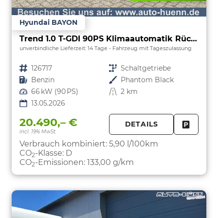
Hyundai BAYON
Trend 1.0 T-GDI 90PS Klimaautomatik Rückf.Kamera Parksensoren Sitzheizung Lenkradheizung Bluetooth Touchscreen Tempomat Apple CarPlay + Android Auto 16"LM
unverbindliche Lieferzeit:
14 Tage
Fahrzeug mit Tageszulassung
Fahrzeugnr.
126717
Getriebe
Schaltgetriebe
Kraftstoff
Benzin
Außenfarbe
Phantom Black
Leistung
66 kW (90 PS)
Kilometerstand
2 km
13.05.2026
20.490,– €
DETAILS
incl. 19% MwSt.
FAHRZE
PARKEN
Verbrauch kombiniert:
5,90 l/100km
CO
-Klasse:
D
2
CO
-Emissionen:
133,00 g/km
2