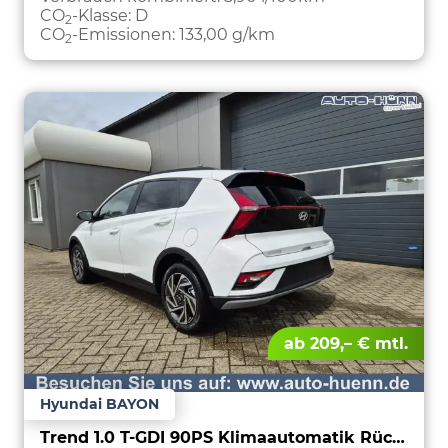
CO
-Klasse:
D
2
CO
-Emissionen:
133,00 g/km
2
ab 209,– € mtl.
Hyundai BAYON
Trend 1.0 T-GDI 90PS Klimaautomatik Rückf.Kamera Parksensoren Sitzheizung Lenkradheizung Bluetooth Touchscreen Tempomat Apple CarPlay + Android Auto 16"LM