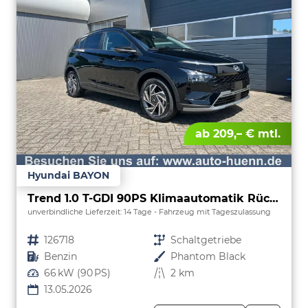
ab 209,– € mtl.
Hyundai BAYON
Trend 1.0 T-GDI 90PS Klimaautomatik Rückf.Kamera Parksensoren Sitzheizung Lenkradheizung Bluetooth Touchscreen Tempomat Apple CarPlay + Android Auto 16"LM
unverbindliche Lieferzeit:
14 Tage
Fahrzeug mit Tageszulassung
Fahrzeugnr.
126718
Getriebe
Schaltgetriebe
Kraftstoff
Benzin
Außenfarbe
Phantom Black
Leistung
66 kW (90 PS)
Kilometerstand
2 km
13.05.2026