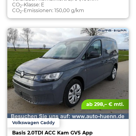
CO
-Klasse:
E
2
CO
-Emissionen:
150,00 g/km
2
ab 298,– € mtl.
Volkswagen Caddy
Basis 2.0TDI ACC Kam GV5 App