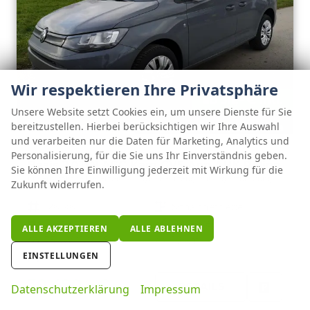
Wir respektieren Ihre Privatsphäre
ab 311,– € mtl.
Unsere Website setzt Cookies ein, um unsere Dienste für Sie
bereitzustellen. Hierbei berücksichtigen wir Ihre Auswahl
und verarbeiten nur die Daten für Marketing, Analytics und
Volkswagen Caddy
Personalisierung, für die Sie uns Ihr Einverständnis geben.
Basis 2.0TDI ACC Kam GV5 App AHK Reling
Sie können Ihre Einwilligung jederzeit mit Wirkung für die
unverbindliche Lieferzeit:
14 Tage
Fahrzeug mit Tageszulassung
Zukunft widerrufen.
Fahrzeugnr.
126196
Getriebe
Schaltgetriebe
Kraftstoff
Diesel
Außenfarbe
Puregrey
ALLE AKZEPTIEREN
ALLE ABLEHNEN
Leistung
75 kW (102 PS)
Kilometerstand
10 km
EINSTELLUNGEN
01.05.2026
30.490,– €
DETAILS
Datenschutzerklärung
Impressum
incl. 19% MwSt.
FAHRZE