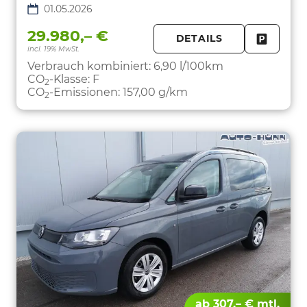
01.05.2026
29.980,– €
DETAILS
incl. 19% MwSt.
FAHRZE
PARKEN
Verbrauch kombiniert:
6,90 l/100km
CO
-Klasse:
F
2
CO
-Emissionen:
157,00 g/km
2
ab 307,– € mtl.