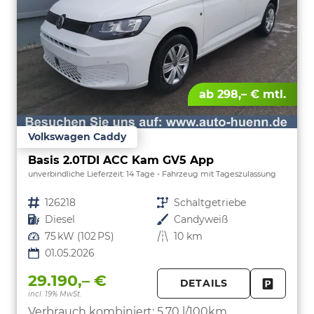
ab 298,– € mtl.
Volkswagen Caddy
Basis 2.0TDI ACC Kam GV5 App
unverbindliche Lieferzeit:
14 Tage
Fahrzeug mit Tageszulassung
Fahrzeugnr.
126218
Getriebe
Schaltgetriebe
Kraftstoff
Diesel
Außenfarbe
Candyweiß
Leistung
75 kW (102 PS)
Kilometerstand
10 km
01.05.2026
29.190,– €
DETAILS
incl. 19% MwSt.
FAHRZE
PARKEN
Verbrauch kombiniert:
5,70 l/100km