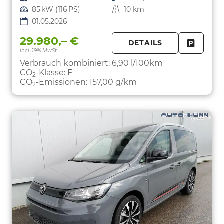
Leistung
85 kW (116 PS)
Kilometerstand
10 km
01.05.2026
29.980,– €
DETAILS
incl. 19% MwSt.
FAHRZE
PARKEN
Verbrauch kombiniert:
6,90 l/100km
CO
-Klasse:
F
2
CO
-Emissionen:
157,00 g/km
2