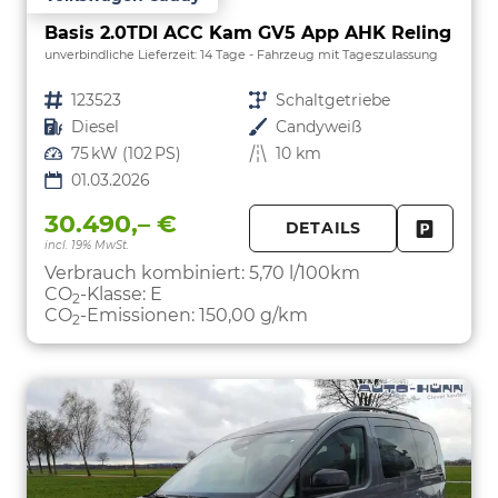
Basis 2.0TDI ACC Kam GV5 App AHK Reling
unverbindliche Lieferzeit:
14 Tage
Fahrzeug mit Tageszulassung
Fahrzeugnr.
123523
Getriebe
Schaltgetriebe
Kraftstoff
Diesel
Außenfarbe
Candyweiß
Leistung
75 kW (102 PS)
Kilometerstand
10 km
01.03.2026
30.490,– €
DETAILS
incl. 19% MwSt.
FAHRZE
PARKEN
Verbrauch kombiniert:
5,70 l/100km
CO
-Klasse:
E
2
CO
-Emissionen:
150,00 g/km
2