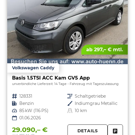
ab 297,– € mtl.
Volkswagen Caddy
Basis 1.5TSI ACC Kam GV5 App
unverbindliche Lieferzeit:
14 Tage
Fahrzeug mit Tageszulassung
Fahrzeugnr.
128331
Getriebe
Schaltgetriebe
Kraftstoff
Benzin
Außenfarbe
Indiumgrau Metallic
Leistung
85 kW (116 PS)
Kilometerstand
10 km
01.06.2026
29.090,– €
DETAILS