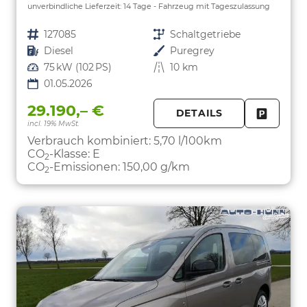
unverbindliche Lieferzeit:
14 Tage
Fahrzeug mit Tageszulassung
Fahrzeugnr.
127085
Getriebe
Schaltgetriebe
Kraftstoff
Diesel
Außenfarbe
Puregrey
Leistung
75 kW (102 PS)
Kilometerstand
10 km
01.05.2026
29.190,– €
DETAILS
incl. 19% MwSt.
FAHRZE
PARKEN
Verbrauch kombiniert:
5,70 l/100km
CO
-Klasse:
E
2
CO
-Emissionen:
150,00 g/km
2