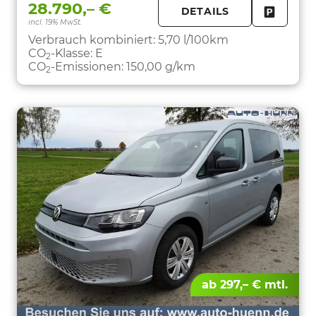
28.790,– €
DETAILS
incl. 19% MwSt.
FAHRZE
PARKEN
Verbrauch kombiniert:
5,70 l/100km
CO
-Klasse:
E
2
CO
-Emissionen:
150,00 g/km
2
ab 297,– € mtl.