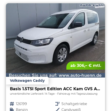
ab 306,– € mtl.
Volkswagen Caddy
Basis 1.5TSI Sport Edition ACC Kam GV5 App
unverbindliche Lieferzeit:
14 Tage
Fahrzeug mit Tageszulassung
Fahrzeugnr.
126199
Getriebe
Schaltgetriebe
Kraftstoff
Benzin
Außenfarbe
Candyweiß