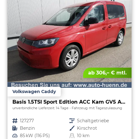
ab 306,– € mtl.
Volkswagen Caddy
Basis 1.5TSI Sport Edition ACC Kam GV5 App
unverbindliche Lieferzeit:
14 Tage
Fahrzeug mit Tageszulassung
Fahrzeugnr.
127277
Getriebe
Schaltgetriebe
Kraftstoff
Benzin
Außenfarbe
Kirschrot
Leistung
85 kW (116 PS)
Kilometerstand
10 km