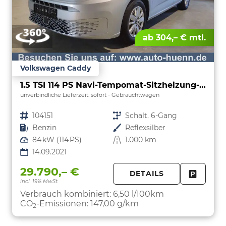
ab 304,– € mtl.
Volkswagen Caddy
1.5 TSI 114 PS Navi-Tempomat-Sitzheizung-Rückfahrkamera-Klimaautomatik-PDC-PrivacyVerglasung-16''Alu
unverbindliche Lieferzeit: sofort
Gebrauchtwagen
Fahrzeugnr.
104151
Getriebe
Schalt. 6-Gang
Kraftstoff
Benzin
Außenfarbe
Reflexsilber
Leistung
84 kW (114 PS)
Kilometerstand
1.000 km
14.09.2021
29.790,– €
DETAILS
incl. 19% MwSt.
FAHRZE
PARKEN
Verbrauch kombiniert:
6,50 l/100km
CO
-Emissionen:
147,00 g/km
2