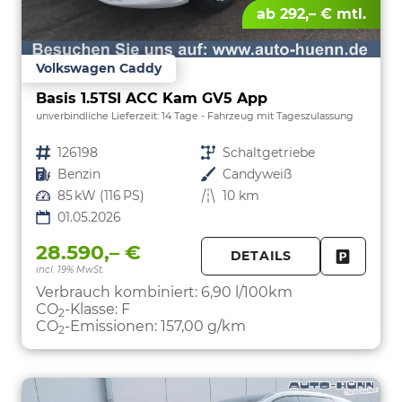
ab 292,– € mtl.
Volkswagen Caddy
Basis 1.5TSI ACC Kam GV5 App
unverbindliche Lieferzeit:
14 Tage
Fahrzeug mit Tageszulassung
Fahrzeugnr.
126198
Getriebe
Schaltgetriebe
Kraftstoff
Benzin
Außenfarbe
Candyweiß
Leistung
85 kW (116 PS)
Kilometerstand
10 km
01.05.2026
28.590,– €
DETAILS
incl. 19% MwSt.
FAHRZE
PARKEN
Verbrauch kombiniert:
6,90 l/100km
CO
-Klasse:
F
2
CO
-Emissionen:
157,00 g/km
2