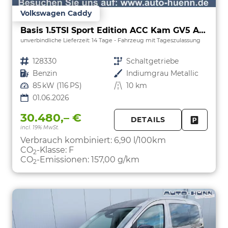
Volkswagen Caddy
Basis 1.5TSI Sport Edition ACC Kam GV5 App
unverbindliche Lieferzeit:
14 Tage
Fahrzeug mit Tageszulassung
Fahrzeugnr.
128330
Getriebe
Schaltgetriebe
Kraftstoff
Benzin
Außenfarbe
Indiumgrau Metallic
Leistung
85 kW (116 PS)
Kilometerstand
10 km
01.06.2026
30.480,– €
DETAILS
incl. 19% MwSt.
FAHRZE
PARKEN
Verbrauch kombiniert:
6,90 l/100km
CO
-Klasse:
F
2
CO
-Emissionen:
157,00 g/km
2