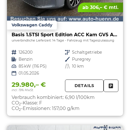
ab 306,– € mtl.
Volkswagen Caddy
Basis 1.5TSI Sport Edition ACC Kam GV5 App
unverbindliche Lieferzeit:
14 Tage
Fahrzeug mit Tageszulassung
Fahrzeugnr.
126200
Getriebe
Schaltgetriebe
Kraftstoff
Benzin
Außenfarbe
Puregrey
Leistung
85 kW (116 PS)
Kilometerstand
10 km
01.05.2026
29.980,– €
DETAILS
incl. 19% MwSt.
FAHRZE
PARKEN
Verbrauch kombiniert:
6,90 l/100km
CO
-Klasse:
F
2
CO
-Emissionen:
157,00 g/km
2