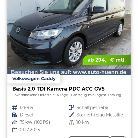
ab 294,– € mtl.
Volkswagen Caddy
Basis 2.0 TDI Kamera PDC ACC GV5
unverbindliche Lieferzeit:
14 Tage
Fahrzeug mit Tageszulassung
Fahrzeugnr.
126819
Getriebe
Schaltgetriebe
Kraftstoff
Diesel
Außenfarbe
Starlightblau Metallic
Leistung
75 kW (102 PS)
Kilometerstand
10 km
01.12.2025