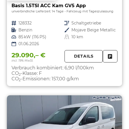
Basis 1.5TSI ACC Kam GV5 App
unverbindliche Lieferzeit:
14 Tage
Fahrzeug mit Tageszulassung
Fahrzeugnr.
128332
Getriebe
Schaltgetriebe
Kraftstoff
Benzin
Außenfarbe
Mojave Beige Metallic
Leistung
85 kW (116 PS)
Kilometerstand
10 km
01.06.2026
29.090,– €
DETAILS
incl. 19% MwSt.
FAHRZE
PARKEN
Verbrauch kombiniert:
6,90 l/100km
CO
-Klasse:
F
2
CO
-Emissionen:
157,00 g/km
2