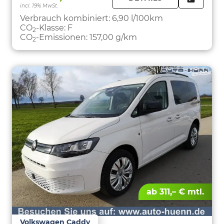
incl. 19% MwSt.
FAHRZE
PARKEN
Verbrauch kombiniert:
6,90 l/100km
CO
-Klasse:
F
2
CO
-Emissionen:
157,00 g/km
2
ab 311,– € mtl.
Volkswagen Caddy