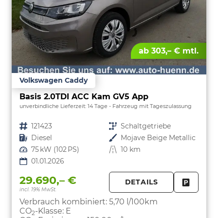
ab 303,– € mtl.
Volkswagen Caddy
Basis 2.0TDI ACC Kam GV5 App
unverbindliche Lieferzeit:
14 Tage
Fahrzeug mit Tageszulassung
Fahrzeugnr.
121423
Getriebe
Schaltgetriebe
Kraftstoff
Diesel
Außenfarbe
Mojave Beige Metallic
Leistung
75 kW (102 PS)
Kilometerstand
10 km
01.01.2026
29.690,– €
DETAILS
incl. 19% MwSt.
FAHRZE
PARKEN
Verbrauch kombiniert:
5,70 l/100km
CO
-Klasse:
E
2