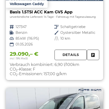
Volkswagen Caddy
Basis 1.5TSI ACC Kam GV5 App
unverbindliche Lieferzeit:
14 Tage
Fahrzeug mit Tageszulassung
Fahrzeugnr.
127347
Getriebe
Schaltgetriebe
Kraftstoff
Benzin
Außenfarbe
Oystersilber Metallic
Leistung
85 kW (116 PS)
Kilometerstand
10 km
01.05.2026
29.090,– €
DETAILS
incl. 19% MwSt.
FAHRZE
PARKEN
Verbrauch kombiniert:
6,90 l/100km
CO
-Klasse:
F
2
CO
-Emissionen:
157,00 g/km
2