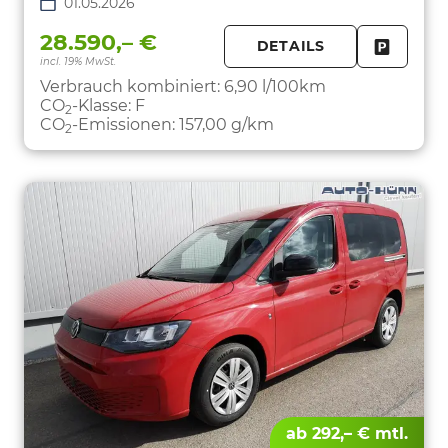
01.05.2026
28.590,– €
DETAILS
incl. 19% MwSt.
FAHRZE
PARKEN
Verbrauch kombiniert:
6,90 l/100km
CO
-Klasse:
F
2
CO
-Emissionen:
157,00 g/km
2
ab 292,– € mtl.