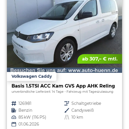
ab 307,– € mtl.
Volkswagen Caddy
Basis 1.5TSI ACC Kam GV5 App AHK Reling
unverbindliche Lieferzeit:
14 Tage
Fahrzeug mit Tageszulassung
Fahrzeugnr.
126981
Getriebe
Schaltgetriebe
Kraftstoff
Benzin
Außenfarbe
Candyweiß
Leistung
85 kW (116 PS)
Kilometerstand
10 km
01.06.2026