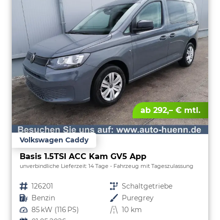
ab 292,– € mtl.
Volkswagen Caddy
Basis 1.5TSI ACC Kam GV5 App
unverbindliche Lieferzeit:
14 Tage
Fahrzeug mit Tageszulassung
Fahrzeugnr.
126201
Getriebe
Schaltgetriebe
Kraftstoff
Benzin
Außenfarbe
Puregrey
Leistung
85 kW (116 PS)
Kilometerstand
10 km