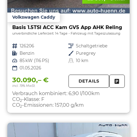
Volkswagen Caddy
Basis 1.5TSI ACC Kam GV5 App AHK Reling
unverbindliche Lieferzeit:
14 Tage
Fahrzeug mit Tageszulassung
Fahrzeugnr.
126206
Getriebe
Schaltgetriebe
Kraftstoff
Benzin
Außenfarbe
Puregrey
Leistung
85 kW (116 PS)
Kilometerstand
10 km
01.05.2026
30.090,– €
DETAILS
incl. 19% MwSt.
FAHRZE
PARKEN
Verbrauch kombiniert:
6,90 l/100km
CO
-Klasse:
F
2
CO
-Emissionen:
157,00 g/km
2