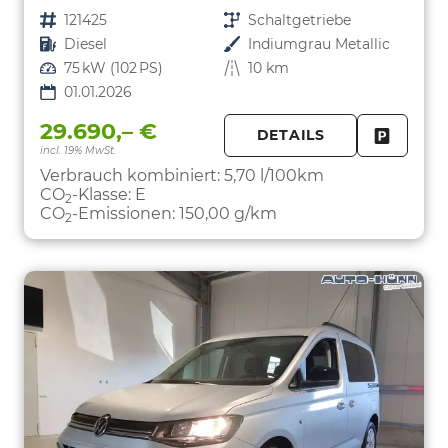
Fahrzeugnr.
121425
Getriebe
Schaltgetriebe
Kraftstoff
Diesel
Außenfarbe
Indiumgrau Metallic
Leistung
75 kW (102 PS)
Kilometerstand
10 km
01.01.2026
29.690,– €
DETAILS
incl. 19% MwSt.
FAHRZE
PARKEN
Verbrauch kombiniert:
5,70 l/100km
CO
-Klasse:
E
2
CO
-Emissionen:
150,00 g/km
2