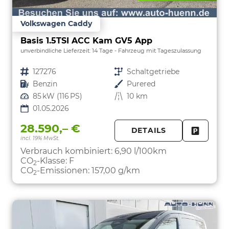
Volkswagen Caddy
Basis 1.5TSI ACC Kam GV5 App
unverbindliche Lieferzeit:
14 Tage
Fahrzeug mit Tageszulassung
Fahrzeugnr.
127276
Getriebe
Schaltgetriebe
Kraftstoff
Benzin
Außenfarbe
Purered
Leistung
85 kW (116 PS)
Kilometerstand
10 km
01.05.2026
28.590,– €
DETAILS
incl. 19% MwSt.
FAHRZE
PARKEN
Verbrauch kombiniert:
6,90 l/100km
CO
-Klasse:
F
2
CO
-Emissionen:
157,00 g/km
2