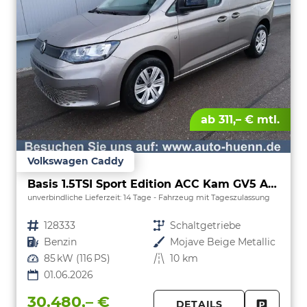
ab 311,– € mtl.
Volkswagen Caddy
Basis 1.5TSI Sport Edition ACC Kam GV5 App
unverbindliche Lieferzeit:
14 Tage
Fahrzeug mit Tageszulassung
Fahrzeugnr.
128333
Getriebe
Schaltgetriebe
Kraftstoff
Benzin
Außenfarbe
Mojave Beige Metallic
Leistung
85 kW (116 PS)
Kilometerstand
10 km
01.06.2026
30.480,– €
DETAILS