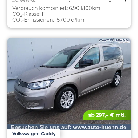
incl. 19% MwSt.
FAHRZE
PARKEN
Verbrauch kombiniert:
6,90 l/100km
CO
-Klasse:
F
2
CO
-Emissionen:
157,00 g/km
2
ab 297,– € mtl.
Volkswagen Caddy