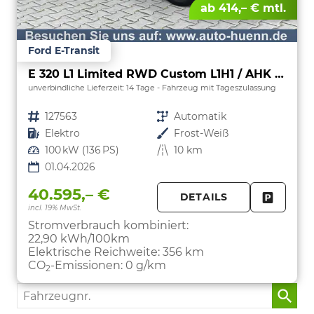
ab 414,– € mtl.
Ford E-Transit
E 320 L1 Limited RWD Custom L1H1 / AHK /KeyFree
unverbindliche Lieferzeit:
14 Tage
Fahrzeug mit Tageszulassung
Fahrzeugnr.
127563
Getriebe
Automatik
Kraftstoff
Elektro
Außenfarbe
Frost-Weiß
Leistung
100 kW (136 PS)
Kilometerstand
10 km
01.04.2026
40.595,– €
DETAILS
incl. 19% MwSt.
FAHRZE
PARKEN
Stromverbrauch kombiniert:
22,90 kWh/100km
Elektrische Reichweite:
356 km
CO
-Emissionen:
0 g/km
2
Fahrzeugnr.