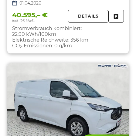
01.04.2026
40.595,– €
DETAILS
incl. 19% MwSt.
FAHRZE
PARKEN
Stromverbrauch kombiniert:
22,90 kWh/100km
Elektrische Reichweite:
356 km
CO
-Emissionen:
0 g/km
2