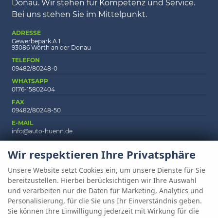
Donau. Wir stehen für Kompetenz und Service.
Bei uns stehen Sie im Mittelpunkt.
ADRESSE
Gewerbepark A 1
93086 Wörth an der Donau
TELEFON
09482/80248-0
WHATSAPP
0176-15802404
FAX
09482/80248-50
E-MAIL
info@auto-huenn.de
Wir respektieren Ihre Privatsphäre
Unsere Website setzt Cookies ein, um unsere Dienste für Sie
Anmelden
Fragen & Antworten
Impressum
AGB
bereitzustellen. Hierbei berücksichtigen wir Ihre Auswahl
Datenschutz
Cookie-Einstellungen
und verarbeiten nur die Daten für Marketing, Analytics und
Personalisierung, für die Sie uns Ihr Einverständnis geben.
Weitere Informationen zum offiziellen Kraftstoffverbrauch und zu den
Sie können Ihre Einwilligung jederzeit mit Wirkung für die
offiziellen spezifischen CO
-Emissionen und gegebenenfalls zum
2