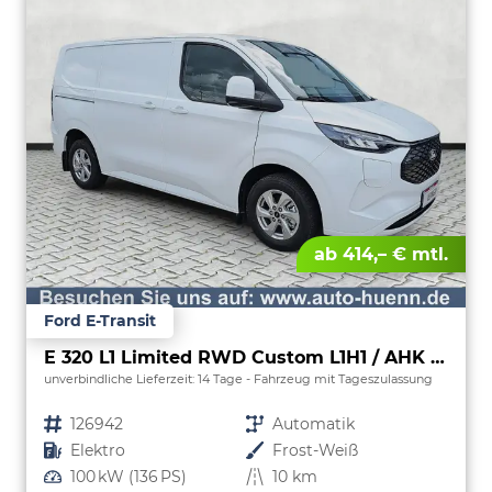
ab 414,– € mtl.
Ford E-Transit
E 320 L1 Limited RWD Custom L1H1 / AHK /KeyFree
unverbindliche Lieferzeit:
14 Tage
Fahrzeug mit Tageszulassung
Fahrzeugnr.
126942
Getriebe
Automatik
Kraftstoff
Elektro
Außenfarbe
Frost-Weiß
Leistung
100 kW (136 PS)
Kilometerstand
10 km