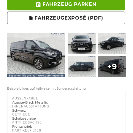
FAHRZEUG PARKEN
FAHRZEUGEXPOSÉ (PDF)
+9
Beispielbilder, ggf. teilweise mit Sonderausstattung
AUSSENFARBE
Agabte-Black Metallic
INNENAUSSTATTUNG
Schwarz
GETRIEBE
Schaltgetriebe
ANTRIEBSACHSE
Frontantrieb
PARTIKELFILTER