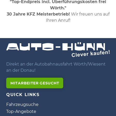
"Top-Endpreis incl. Überführungskosten frei
Wörth."
30 Jahre KFZ Meisterbetrieb!
Wir freuen uns auf
Ihren Anruf!
Direkt an der Autobahnausfahrt Wörth/Wiesent
an der Donau!
MITARBEITER GESUCHT
QUICK LINKS
Fahrzeugsuche
Top-Angebote