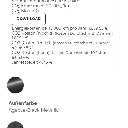
Verbrauch Autobahn:
8,10 l/100km
CO
-Emissionen:
201,00 g/km
2
CO
-Klasse:
G
2
DOWNLOAD
Energiekosten bei 15.000 km pro Jahr:
1.859,55 €
CO2 Kosten (niedrig)
:
(Kosten Durchschnitt 10 Jahre)
1.809,- €
CO2 Kosten (mittel)
:
(Kosten Durchschnitt 10 Jahre)
4.296,38 €
CO2 Kosten (hoch)
:
(Kosten Durchschnitt 10 Jahre)
6.633,- €
Jahressteuer:
474,- €
Außenfarbe
Agabte-Black Metallic
Innenausstattung