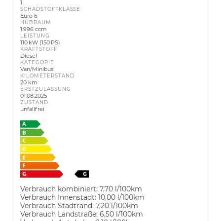
1
SCHADSTOFFKLASSE
Euro 6
HUBRAUM
1.996 ccm
LEISTUNG
110 kW (150 PS)
KRAFTSTOFF
Diesel
KATEGORIE
Van/Minibus
KILOMETERSTAND
20 km
ERSTZULASSUNG
01.08.2025
ZUSTAND
unfallfrei
Verbrauch kombiniert:
7,70 l/100km
Verbrauch Innenstadt:
10,00 l/100km
Verbrauch Stadtrand:
7,20 l/100km
Verbrauch Landstraße:
6,50 l/100km