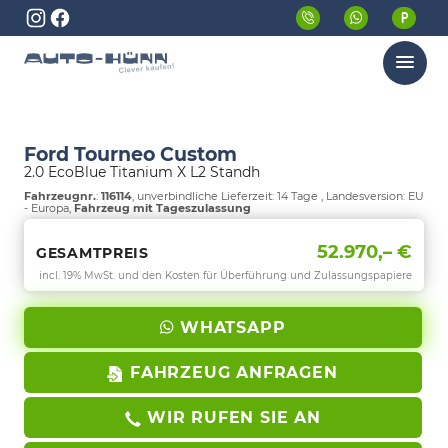
Menü
Ford Tourneo Custom
2.0 EcoBlue Titanium X L2 Standh
Fahrzeugnr.
:
116114
, unverbindliche Lieferzeit:
14 Tage
, Landesversion: EU
- Europa,
Fahrzeug mit Tageszulassung
52.970,– €
GESAMTPREIS
incl. 19% MwSt. und den Kosten für Überführung und Zulassungspapiere
WHATSAPP
FAHRZEUG ANFRAGEN
WIR RUFEN SIE AN