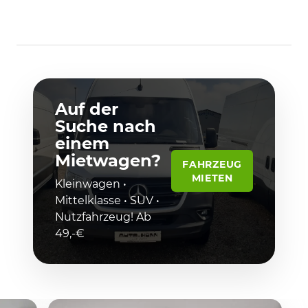
Auf der
Suche nach
einem
Mietwagen?
FAHRZEUG
MIETEN
Kleinwagen •
Mittelklasse • SUV •
Nutzfahrzeug! Ab
49,-€