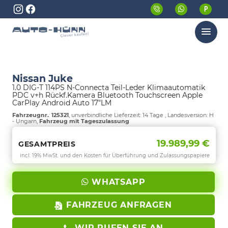
Menü
Nissan Juke
1.0 DIG-T 114PS N-Connecta Teil-Leder Klimaautomatik
PDC v+h Rückf.Kamera Bluetooth Touchscreen Apple
CarPlay Android Auto 17"LM
Fahrzeugnr.
:
125321
, unverbindliche Lieferzeit:
14 Tage
, Landesversion: H
- Ungarn,
Fahrzeug mit Tageszulassung
19.989,99 €
GESAMTPREIS
incl. 19% MwSt. und den Kosten für Überführung und Zulassungspapiere
WHATSAPP
FAHRZEUG ANFRAGEN
WIR RUFEN SIE AN