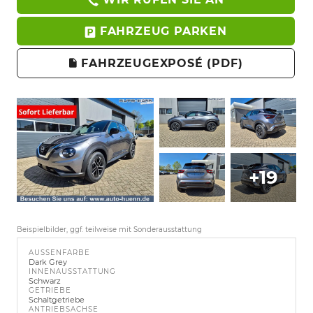
FAHRZEUG PARKEN
FAHRZEUGEXPOSÉ (PDF)
+19
Beispielbilder, ggf. teilweise mit Sonderausstattung
AUSSENFARBE
Dark Grey
INNENAUSSTATTUNG
Schwarz
GETRIEBE
Schaltgetriebe
ANTRIEBSACHSE