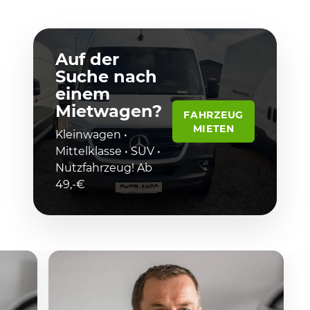
Auf der
Suche nach
einem
Mietwagen?
FAHRZEUG
MIETEN
Kleinwagen •
Mittelklasse • SUV •
Nutzfahrzeug! Ab
49,-€