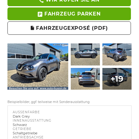
FAHRZEUG PARKEN
FAHRZEUGEXPOSÉ (PDF)
+19
Beispielbilder, ggf. teilweise mit Sonderausstattung
AUSSENFARBE
Dark Grey
INNENAUSSTATTUNG
Schwarz
GETRIEBE
Schaltgetriebe
ANTRIEBSACHSE