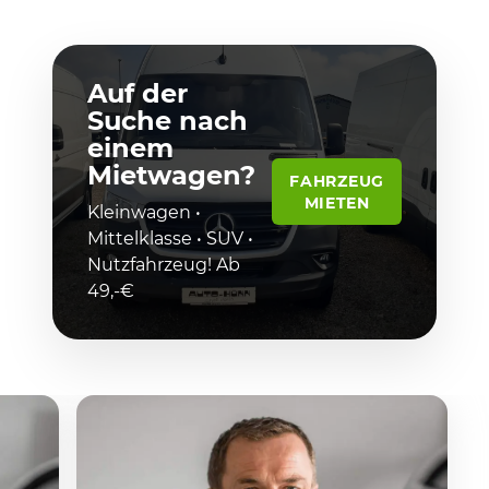
Auf der
Suche nach
einem
Mietwagen?
FAHRZEUG
MIETEN
Kleinwagen •
Mittelklasse • SUV •
Nutzfahrzeug! Ab
49,-€