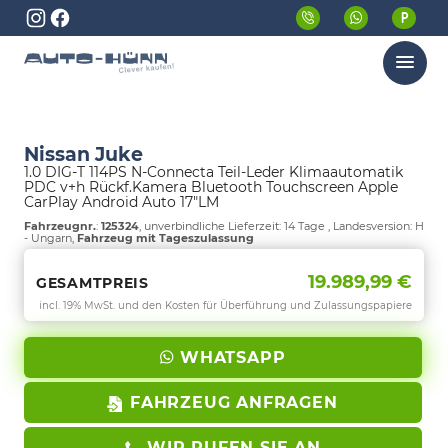
Menü
Nissan Juke
1.0 DIG-T 114PS N-Connecta Teil-Leder Klimaautomatik
PDC v+h Rückf.Kamera Bluetooth Touchscreen Apple
CarPlay Android Auto 17"LM
Fahrzeugnr.
:
125324
, unverbindliche Lieferzeit:
14 Tage
, Landesversion: H
- Ungarn,
Fahrzeug mit Tageszulassung
19.989,99 €
GESAMTPREIS
incl. 19% MwSt. und den Kosten für Überführung und Zulassungspapiere
WHATSAPP
FAHRZEUG ANFRAGEN
WIR RUFEN SIE AN