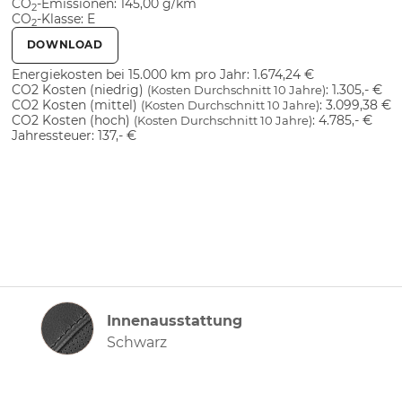
CO
-Emissionen:
145,00 g/km
2
CO
-Klasse:
E
2
DOWNLOAD
Energiekosten bei 15.000 km pro Jahr:
1.674,24 €
CO2 Kosten (niedrig)
:
1.305,- €
(Kosten Durchschnitt 10 Jahre)
CO2 Kosten (mittel)
:
3.099,38 €
(Kosten Durchschnitt 10 Jahre)
CO2 Kosten (hoch)
:
4.785,- €
(Kosten Durchschnitt 10 Jahre)
Jahressteuer:
137,- €
Innenausstattung
Innenausstattung
Schwarz