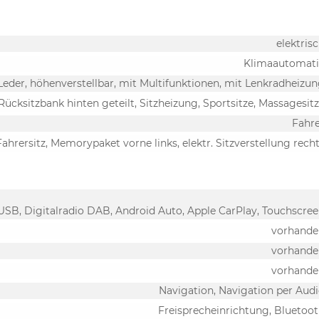
elektris
Klimaautomati
 Leder, höhenverstellbar, mit Multifunktionen, mit Lenkradheizu
 Rücksitzbank hinten geteilt, Sitzheizung, Sportsitze, Massagesit
Fahr
Fahrersitz, Memorypaket vorne links, elektr. Sitzverstellung rech
USB, Digitalradio DAB, Android Auto, Apple CarPlay, Touchscre
vorhande
vorhande
vorhande
Navigation, Navigation per Aud
Freisprecheinrichtung, Bluetoo