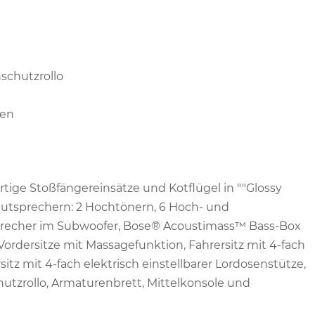
schutzrollo
ten
rtige Stoßfängereinsätze und Kotflügel in ""Glossy
utsprechern: 2 Hochtönern, 6 Hoch- und
sprecher im Subwoofer, Bose® Acoustimass™ Bass-Box
 Vordersitze mit Massagefunktion, Fahrersitz mit 4-fach
sitz mit 4-fach elektrisch einstellbarer Lordosenstütze,
tzrollo, Armaturenbrett, Mittelkonsole und
t