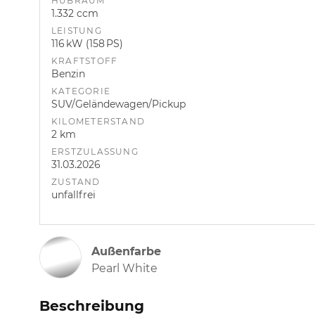
HUBRAUM
1.332 ccm
LEISTUNG
116 kW (158 PS)
KRAFTSTOFF
Benzin
KATEGORIE
SUV/Geländewagen/Pickup
KILOMETERSTAND
2 km
ERSTZULASSUNG
31.03.2026
ZUSTAND
unfallfrei
Außenfarbe
Pearl White
Beschreibung