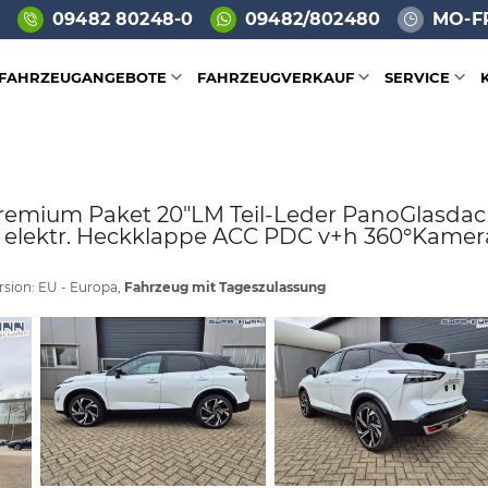
09482 80248-0
09482/802480
MO-FR
FAHRZEUGANGEBOTE
FAHRZEUGVERKAUF
SERVICE
 Premium Paket 20"LM Teil-Leder PanoGlasda
 elektr. Heckklappe ACC PDC v+h 360°Kamer
rsion: EU - Europa,
Fahrzeug mit Tageszulassung