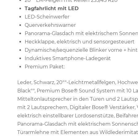
20"" LM-Felgen mit Reifen 235/45 R20
Tagfahrlicht mit LED
LED-Scheinwerfer
Querverkehrswarner
Panorama-Glasdach mit elektrischem Sonnen
Heckklappe, elektrisch und sensorgesteuert
Dynamische/sequenzielle Blinker vorne + hin
Induktives Smartphone-Ladegerät
Premium Paket:
Leder, Schwarz, 20""-Leichtmetallfelgen, Hochwe
Black"", Premium Bose® Sound System mit 10 La
Mitteltonlautsprecher in den Türen und 2 Laut
mit 2 Lautsprechern, Digitaler Bose® Verstärker,
elektrisch einstellbarer Lordosenstütze, Beifahrer
Panorama-Glasdach mit elektrischem Sonnenschu
Türarmlehne mit Elementen aus Wildlederimita