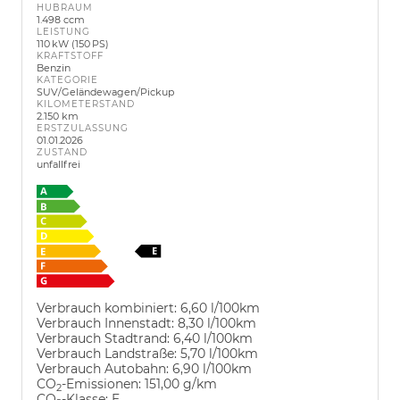
HUBRAUM
1.498 ccm
LEISTUNG
110 kW (150 PS)
KRAFTSTOFF
Benzin
KATEGORIE
SUV/Geländewagen/Pickup
KILOMETERSTAND
2.150 km
ERSTZULASSUNG
01.01.2026
ZUSTAND
unfallfrei
Verbrauch kombiniert:
6,60 l/100km
Verbrauch Innenstadt:
8,30 l/100km
Verbrauch Stadtrand:
6,40 l/100km
Verbrauch Landstraße:
5,70 l/100km
Verbrauch Autobahn:
6,90 l/100km
CO
-Emissionen:
151,00 g/km
2
CO
-Klasse:
E