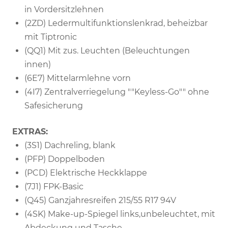
in Vordersitzlehnen
(2ZD) Ledermultifunktionslenkrad, beheizbar
mit Tiptronic
(QQ1) Mit zus. Leuchten (Beleuchtungen
innen)
(6E7) Mittelarmlehne vorn
(4I7) Zentralverriegelung ""Keyless-Go"" ohne
Safesicherung
EXTRAS:
(3S1) Dachreling, blank
(PFP) Doppelboden
(PCD) Elektrische Heckklappe
(7J1) FPK-Basic
(Q45) Ganzjahresreifen 215/55 R17 94V
(4SK) Make-up-Spiegel links,unbeleuchtet, mit
Abdeckung und Tasche