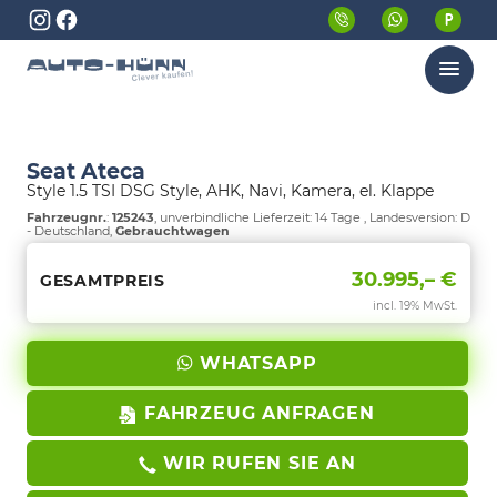
Menü
Seat Ateca
Style 1.5 TSI DSG Style, AHK, Navi, Kamera, el. Klappe
Fahrzeugnr.
:
125243
, unverbindliche Lieferzeit:
14 Tage
, Landesversion: D
- Deutschland,
Gebrauchtwagen
30.995,– €
GESAMTPREIS
incl. 19% MwSt.
WHATSAPP
FAHRZEUG ANFRAGEN
WIR RUFEN SIE AN