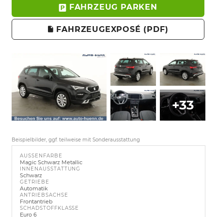
FAHRZEUG PARKEN
FAHRZEUGEXPOSÉ (PDF)
+33
Beispielbilder, ggf. teilweise mit Sonderausstattung
AUSSENFARBE
Magic Schwarz Metallic
INNENAUSSTATTUNG
Schwarz
GETRIEBE
Automatik
ANTRIEBSACHSE
Frontantrieb
SCHADSTOFFKLASSE
Euro 6