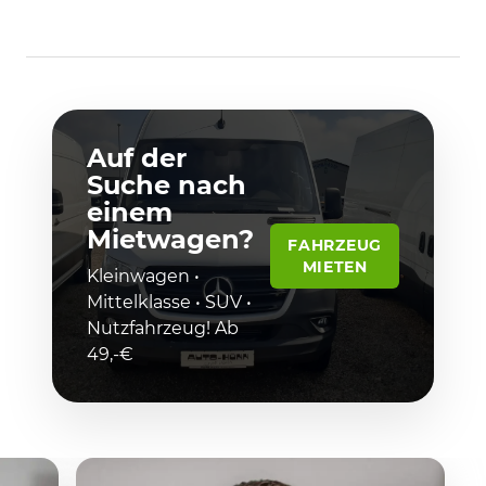
Auf der
Suche nach
einem
Mietwagen?
FAHRZEUG
MIETEN
Kleinwagen •
Mittelklasse • SUV •
Nutzfahrzeug! Ab
49,-€