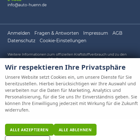
info@auto-huenn.de
Anmelden
Fragen & Antworten
Impressum
AGB
Datenschutz
Cookie-Einstellungen
Weitere Informationen zum offiziellen Kraftstoffverbrauch und zu den
offiziellen spezifischen CO
-Emissionen und gegebenenfalls zum
2
Stromverbrauch neuer PKW können dem 'Leitfaden über den offiziellen
Wir respektieren Ihre Privatsphäre
Kraftstoffverbrauch, die offiziellen spezifischen CO
-Emissionen und den
2
offiziellen Stromverbrauch neuer PKW' entnommen werden, der an allen
Unsere Website setzt Cookies ein, um unsere Dienste für Sie
Verkaufsstellen und bei der 'Deutschen Automobil Treuhand GmbH'
unentgeltlich erhältlich ist unter www.dat.de.
bereitzustellen. Hierbei berücksichtigen wir Ihre Auswahl und
verarbeiten nur die Daten für Marketing, Analytics und
Personalisierung, für die Sie uns Ihr Einverständnis geben. Sie
können Ihre Einwilligung jederzeit mit Wirkung für die Zukunft
© 2026
AUTO HÜNN OHG
,
Gewerbepark A 1
,
93086
Wörth an der
Donau,
09482/80248-0
Powered by Autrado
widerrufen.
ALLE AKZEPTIEREN
ALLE ABLEHNEN