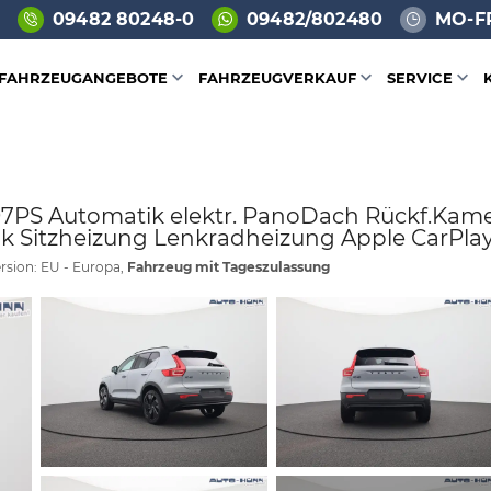
09482 80248-0
09482/802480
MO-FR
FAHRZEUGANGEBOTE
FAHRZEUGVERKAUF
SERVICE
 197PS Automatik elektr. PanoDach Rückf.Ka
Sitzheizung Lenkradheizung Apple CarPlay
rsion: EU - Europa,
Fahrzeug mit Tageszulassung