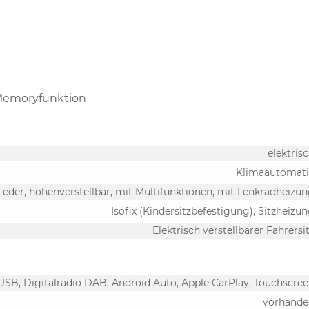
t Memoryfunktion
elektris
Klimaautomati
 Leder, höhenverstellbar, mit Multifunktionen, mit Lenkradheizu
Isofix (Kindersitzbefestigung), Sitzheizu
Elektrisch verstellbarer Fahrersi
 USB, Digitalradio DAB, Android Auto, Apple CarPlay, Touchscre
vorhande