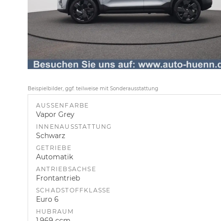
Beispielbilder, ggf. teilweise mit Sonderausstattung
AUSSENFARBE
Vapor Grey
INNENAUSSTATTUNG
Schwarz
GETRIEBE
Automatik
ANTRIEBSACHSE
Frontantrieb
SCHADSTOFFKLASSE
Euro 6
HUBRAUM
1.969 ccm