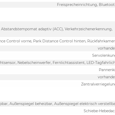
Freisprecheinrichtung, Bluetoo
t, Abstandstempomat adaptiv (ACC), Verkehrzeichenerkennung,
nce Control vorne, Park Distance Control hinten, Rückfahrkame
vorhande
Servolenkun
chtsensor, Nebelscheinwerfer, Fernlichtassistent, LED-Tagfahrlic
Pannenk
vorhande
Zentralverriegelu
pbar, Außenspiegel beheizbar, Außenspiegel elektrisch verstellb
Schiebe-Hebedac