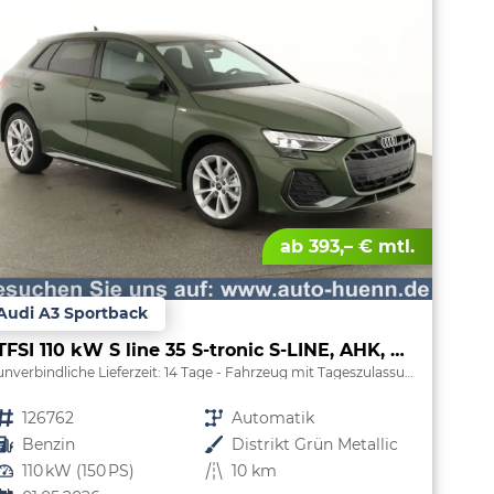
ab 393,– € mtl.
Audi A3 Sportback
TFSI 110 kW S line 35 S-tronic S-LINE, AHK, Matrix, Navi, el. Klappe, Kamera, Winter, 3 J.-Garantie
unverbindliche Lieferzeit:
14 Tage
Fahrzeug mit Tageszulassung
Fahrzeugnr.
126762
Getriebe
Automatik
Kraftstoff
Benzin
Außenfarbe
Distrikt Grün Metallic
Leistung
110 kW (150 PS)
Kilometerstand
10 km