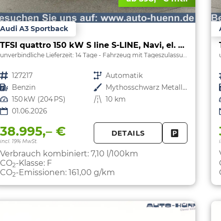
Audi A3 Sportback
TFSI quattro 150 kW S line S-LINE, Navi, el. Klappe, Sound, Winter, 18-Zoll, 3-J. Garantie
unverbindliche Lieferzeit:
14 Tage
Fahrzeug mit Tageszulassung
Fahrzeugnr.
127217
Getriebe
Automatik
Kraftstoff
Benzin
Außenfarbe
Mythosschwarz Metallic
Leistung
150 kW (204 PS)
Kilometerstand
10 km
01.06.2026
38.995,– €
DETAILS
FAHRZEUG 
incl. 19% MwSt.
Verbrauch kombiniert:
7,10 l/100km
CO
-Klasse:
F
2
CO
-Emissionen:
161,00 g/km
2