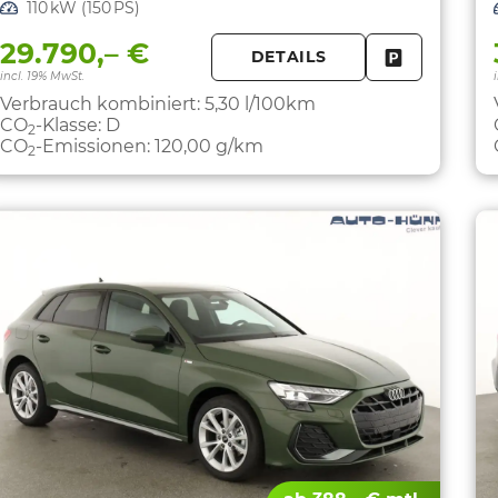
Leistung
110 kW (150 PS)
29.790,– €
DETAILS
FAHRZEUG 
incl. 19% MwSt.
Verbrauch kombiniert:
5,30 l/100km
CO
-Klasse:
D
2
CO
-Emissionen:
120,00 g/km
2