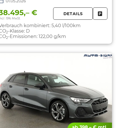
01.05.2026
38.495,– €
DETAILS
PARKEN
FAHRZEUG 
incl. 19% MwSt.
Verbrauch kombiniert:
5,40 l/100km
CO
-Klasse:
D
2
CO
-Emissionen:
122,00 g/km
2
ab 398,– € mtl.