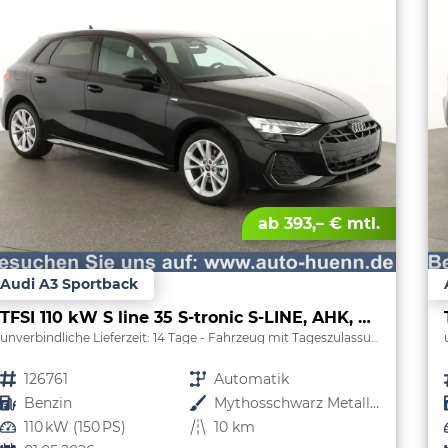
ab 393,– € mtl.
Audi A3 Sportback
TFSI 110 kW S line 35 S-tronic S-LINE, AHK, Matrix, Navi, el. Klappe, Kamera, Winter, 3 J.-Garantie
unverbindliche Lieferzeit:
14 Tage
Fahrzeug mit Tageszulassung
Fahrzeugnr.
126761
Getriebe
Automatik
Kraftstoff
Benzin
Außenfarbe
Mythosschwarz Metallic
Leistung
110 kW (150 PS)
Kilometerstand
10 km