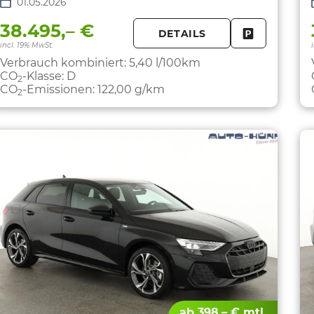
01.05.2026
38.495,– €
DETAILS
FAHRZEUG 
incl. 19% MwSt.
Verbrauch kombiniert:
5,40 l/100km
CO
-Klasse:
D
2
CO
-Emissionen:
122,00 g/km
2
ab 398,– € mtl.