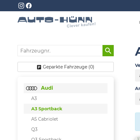
Fahrzeugnr.
Ve
Geparkte Fahrzeuge (
0
)
Audi
An
A3
A3 Sportback
A5 Cabriolet
Q3
Q3 Sportback