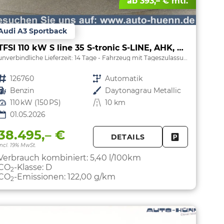
ab 393,– € mtl.
Audi A3 Sportback
TFSI 110 kW S line 35 S-tronic S-LINE, AHK, Matrix, Navi, el. Klappe, Kamera, Winter, 3 J.-Garantie
unverbindliche Lieferzeit:
14 Tage
Fahrzeug mit Tageszulassung
Fahrzeugnr.
126760
Getriebe
Automatik
Kraftstoff
Benzin
Außenfarbe
Daytonagrau Metallic
Leistung
110 kW (150 PS)
Kilometerstand
10 km
01.05.2026
38.495,– €
DETAILS
PARKEN
FAHRZEUG 
incl. 19% MwSt.
Verbrauch kombiniert:
5,40 l/100km
CO
-Klasse:
D
2
CO
-Emissionen:
122,00 g/km
2