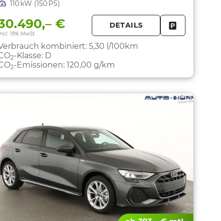
Leistung
110 kW (150 PS)
30.490,– €
DETAILS
PARKEN
FAHRZEUG 
incl. 19% MwSt.
Verbrauch kombiniert:
5,30 l/100km
CO
-Klasse:
D
2
CO
-Emissionen:
120,00 g/km
2