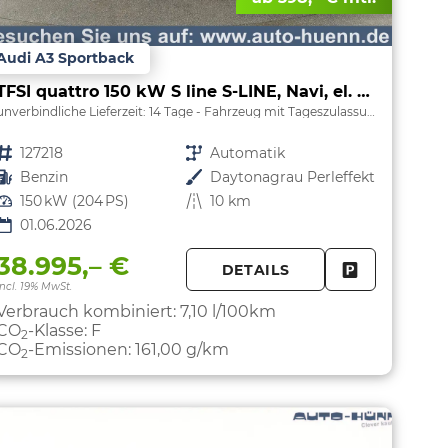
Audi A3 Sportback
TFSI quattro 150 kW S line S-LINE, Navi, el. Klappe, Sound, Winter, 18-Zoll, 3-J. Garantie
unverbindliche Lieferzeit:
14 Tage
Fahrzeug mit Tageszulassung
Fahrzeugnr.
127218
Getriebe
Automatik
Kraftstoff
Benzin
Außenfarbe
Daytonagrau Perleffekt
Leistung
150 kW (204 PS)
Kilometerstand
10 km
01.06.2026
38.995,– €
DETAILS
PARKEN
FAHRZEUG 
incl. 19% MwSt.
Verbrauch kombiniert:
7,10 l/100km
CO
-Klasse:
F
2
CO
-Emissionen:
161,00 g/km
2