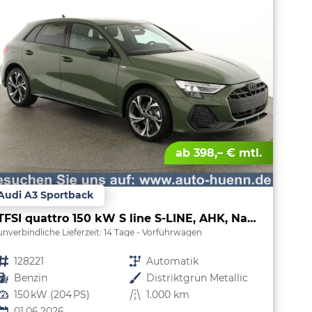
ab 398,– € mtl.
Audi A3 Sportback
TFSI quattro 150 kW S line S-LINE, AHK, Navi, el. Klappe, Sound, Winter, 18-Zoll, 3-J. Garantie
unverbindliche Lieferzeit:
14 Tage
Vorführwagen
Fahrzeugnr.
128221
Getriebe
Automatik
Kraftstoff
Benzin
Außenfarbe
Distriktgrün Metallic
Leistung
150 kW (204 PS)
Kilometerstand
1.000 km
01.06.2026