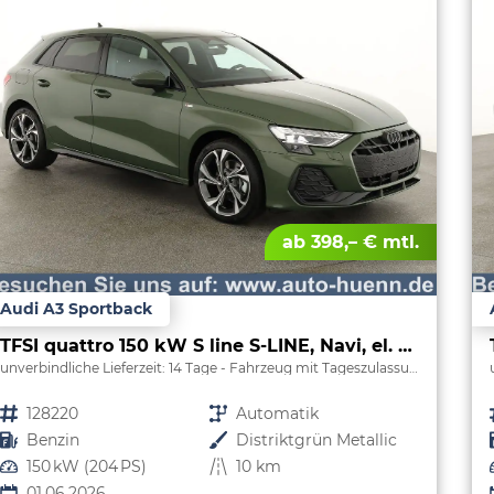
ab 398,– € mtl.
Audi A3 Sportback
TFSI quattro 150 kW S line S-LINE, Navi, el. Klappe, Sound, Winter, 18-Zoll, 3-J. Garantie
unverbindliche Lieferzeit:
14 Tage
Fahrzeug mit Tageszulassung
Fahrzeugnr.
128220
Getriebe
Automatik
Kraftstoff
Benzin
Außenfarbe
Distriktgrün Metallic
Leistung
150 kW (204 PS)
Kilometerstand
10 km
01.06.2026