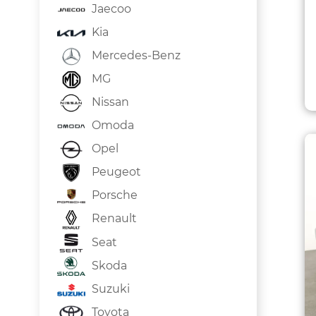
Jaecoo
Kia
Mercedes-Benz
MG
Nissan
Omoda
Opel
Peugeot
Porsche
Renault
Seat
Skoda
Suzuki
Toyota