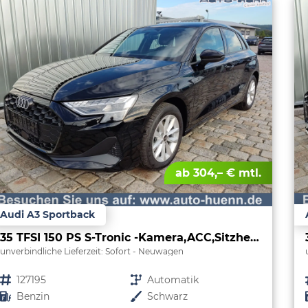
ab 304,– € mtl.
Audi A3 Sportback
35 TFSI 150 PS S-Tronic -Kamera,ACC,Sitzheizung-4 Jahre Garantie-Sofort
unverbindliche Lieferzeit: Sofort
Neuwagen
Fahrzeugnr.
127195
Getriebe
Automatik
Kraftstoff
Benzin
Außenfarbe
Schwarz