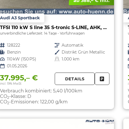
ab 388,– € mtl.
Audi A3 Sportback
TFSI 110 kW S line 35 S-tronic S-LINE, AHK, Matrix, Navi, el. Klappe, Kamera, Winter, 3 J.-Garantie
unverbindliche Lieferzeit:
14 Tage
Vorführwagen
Fahrzeugnr.
128222
Getriebe
Automatik
Kraftstoff
Benzin
Außenfarbe
Distrikt Grün Metallic
Leistung
110 kW (150 PS)
Kilometerstand
1.000 km
01.05.2026
37.995,– €
DETAILS
FAHRZEUG 
incl. 19% MwSt.
Verbrauch kombiniert:
5,40 l/100km
CO
-Klasse:
D
2
CO
-Emissionen:
122,00 g/km
2