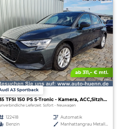
ab 311,– € mtl.
Audi A3 Sportback
35 TFSI 150 PS S-Tronic - Kamera, ACC,Sitzheizung-4 Jahre Garantie-Sofort
unverbindliche Lieferzeit: Sofort
Neuwagen
Fahrzeugnr.
122418
Getriebe
Automatik
Kraftstoff
Benzin
Außenfarbe
Manhattangrau Metallic