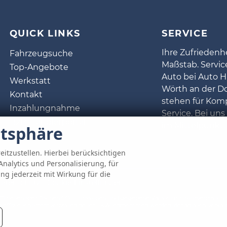
QUICK LINKS
SERVICE
Ihre Zufriedenhe
Fahrzeugsuche
Maßstab. Servi
Top-Angebote
Auto bei Auto H
Werkstatt
Wörth an der D
Kontakt
stehen für Kom
Inzahlungnahme
Service. Bei uns
B2B-Händlerportal
im Mittelpunkt.
atsphäre
eitzustellen. Hierbei berücksichtigen
Analytics und Personalisierung, für
ung jederzeit mit Wirkung für die
atenschutz
Cookie-Einstellungen
fiziellen spezifischen CO
-Emissionen und gegebenenfalls zum Stromverbrauch n
2
 offiziellen Stromverbrauch neuer PKW' entnommen werden, der an allen Verkau