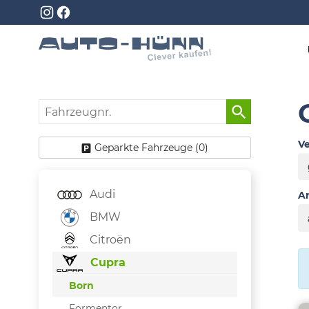
Fahrzeugnr.
Ve
Geparkte Fahrzeuge (
0
)
Audi
An
BMW
Citroën
Cupra
Born
Formentor