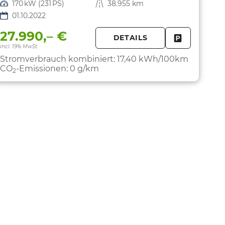
Leistung
170 kW (231 PS)
Kilometerstand
38.955 km
01.10.2022
27.990,– €
DETAILS
FAHRZEUG 
incl. 19% MwSt.
Stromverbrauch kombiniert:
17,40 kWh/100km
CO
-Emissionen:
0 g/km
2