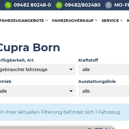
09482 80248-0
09482/802480
MO-FR
FAHRZEUGANGEBOTE
FAHRZEUGVERKAUF
SERVICE
Cupra Born
rfügbarkeit, Art
Kraftstoff
trieb
Ausstattungslinie
In Ihrer aktuellen Filterung befindet sich
1
Fahrzeug: