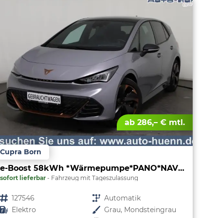
ab 286,– € mtl.
Cupra Born
e-Boost 58kWh *Wärmepumpe*PANO*NAVI*LED*SHZ*
sofort lieferbar
Fahrzeug mit Tageszulassung
Fahrzeugnr.
127546
Getriebe
Automatik
Kraftstoff
Elektro
Außenfarbe
Grau, Mondsteingrau