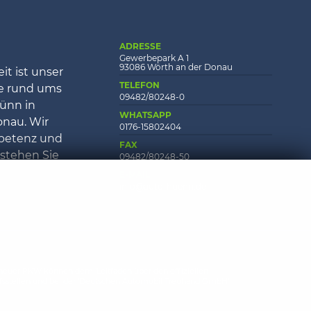
ADRESSE
Gewerbepark A 1
93086 Wörth an der Donau
it ist unser
TELEFON
ce rund ums
09482/80248-0
ünn in
WHATSAPP
onau. Wir
0176-15802404
petenz und
FAX
 stehen Sie
09482/80248-50
E-MAIL
info@auto-huenn.de
euer PKW können dem 'Leitfaden über den offiziellen
fsstellen und bei der 'Deutschen Automobil Treuhand GmbH'