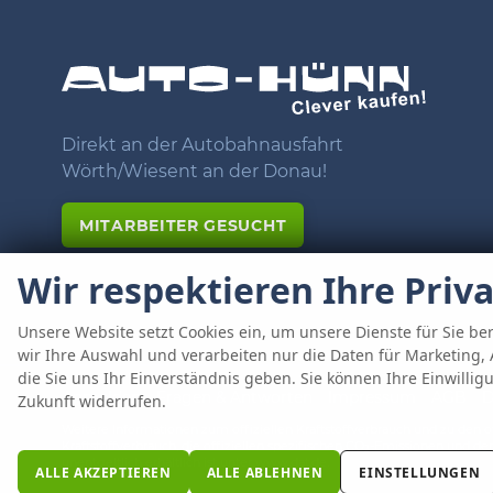
Direkt an der Autobahnausfahrt
Wörth/Wiesent an der Donau!
MITARBEITER GESUCHT
Wir respektieren Ihre Priv
Unsere Website setzt Cookies ein, um unsere Dienste für Sie ber
wir Ihre Auswahl und verarbeiten nur die Daten für Marketing, 
die Sie uns Ihr Einverständnis geben. Sie können Ihre Einwillig
Anmelden
Fragen & Antworten
Impressum
AGB
D
Zukunft widerrufen.
Weitere Informationen zum offiziellen Kraftstoffverbrauch und zu den of
Kraftstoffverbrauch, die offiziellen spezifischen CO
-Emissionen und den
2
unentgeltlich erhältlich ist unter www.dat.de.
ALLE AKZEPTIEREN
ALLE ABLEHNEN
EINSTELLUNGEN