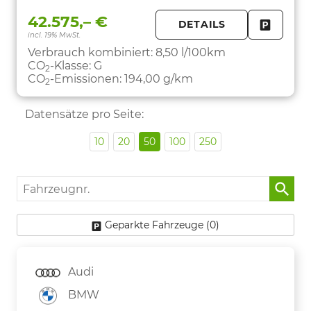
42.575,– €
DETAILS
incl. 19% MwSt.
FAHRZE
PARKEN
Verbrauch kombiniert:
8,50 l/100km
CO
-Klasse:
G
2
CO
-Emissionen:
194,00 g/km
2
Datensätze pro Seite:
10
20
50
100
250
Fahrzeugnr.
Geparkte Fahrzeuge (
0
)
Audi
BMW