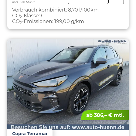
incl. 19% MwSt.
FAHRZE
PARKEN
Verbrauch kombiniert:
8,70 l/100km
CO
-Klasse:
G
2
CO
-Emissionen:
199,00 g/km
2
ab 386,– € mtl.
Cupra Terramar