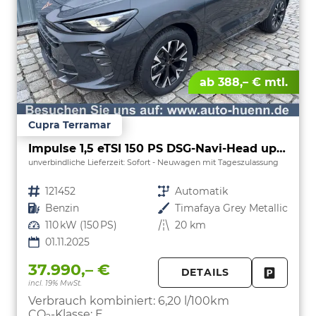
ab 388,– € mtl.
Cupra Terramar
Impulse 1,5 eTSI 150 PS DSG-Navi-Head up Display-Intelligent Park Assist-Sofort
unverbindliche Lieferzeit: Sofort
Neuwagen mit Tageszulassung
Fahrzeugnr.
121452
Getriebe
Automatik
Kraftstoff
Benzin
Außenfarbe
Timafaya Grey Metallic
Leistung
110 kW (150 PS)
Kilometerstand
20 km
01.11.2025
37.990,– €
DETAILS
incl. 19% MwSt.
FAHRZE
PARKEN
Verbrauch kombiniert:
6,20 l/100km
CO
-Klasse:
E