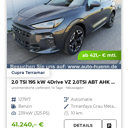
ab 421,– € mtl.
Cupra Terramar
2.0 TSI 195 kW 4Drive VZ 2.0TSI ABT AHK ACC el. Hk
unverbindliche Lieferzeit:
14 Tage
Neuwagen
Fahrzeugnr.
127917
Getriebe
Automatik
Kraftstoff
Benzin
Außenfarbe
Timanfaya Grau Metallic
Leistung
239 kW (325 PS)
Kilometerstand
10 km
41.240,– €
DETAILS