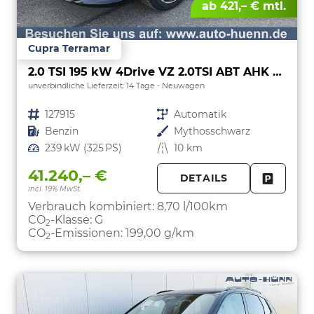
ab 421,– € mtl.
Cupra Terramar
2.0 TSI 195 kW 4Drive VZ 2.0TSI ABT AHK ACC el. Hk
unverbindliche Lieferzeit:
14 Tage
Neuwagen
Fahrzeugnr.
127915
Getriebe
Automatik
Kraftstoff
Benzin
Außenfarbe
Mythosschwarz
Leistung
239 kW (325 PS)
Kilometerstand
10 km
41.240,– €
DETAILS
incl. 19% MwSt.
FAHRZE
PARKEN
Verbrauch kombiniert:
8,70 l/100km
CO
-Klasse:
G
2
CO
-Emissionen:
199,00 g/km
2