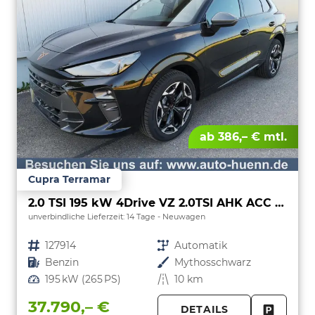
ab 386,– € mtl.
Cupra Terramar
2.0 TSI 195 kW 4Drive VZ 2.0TSI AHK ACC el. Hk GV5/100TKM
unverbindliche Lieferzeit:
14 Tage
Neuwagen
Fahrzeugnr.
127914
Getriebe
Automatik
Kraftstoff
Benzin
Außenfarbe
Mythosschwarz
Leistung
195 kW (265 PS)
Kilometerstand
10 km
37.790,– €
DETAILS