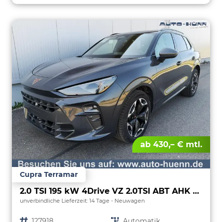
ab 430,– € mtl.
Cupra Terramar
2.0 TSI 195 kW 4Drive VZ 2.0TSI ABT AHK ACC el. Hk Pano
unverbindliche Lieferzeit:
14 Tage
Neuwagen
Fahrzeugnr.
127918
Getriebe
Automatik