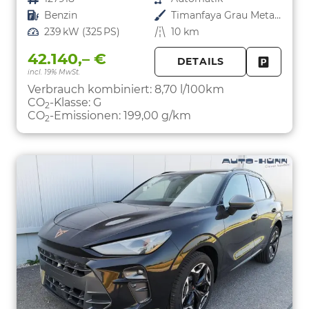
Kraftstoff
Benzin
Außenfarbe
Timanfaya Grau Metallic
Leistung
239 kW (325 PS)
Kilometerstand
10 km
42.140,– €
DETAILS
incl. 19% MwSt.
FAHRZE
PARKEN
Verbrauch kombiniert:
8,70 l/100km
CO
-Klasse:
G
2
CO
-Emissionen:
199,00 g/km
2