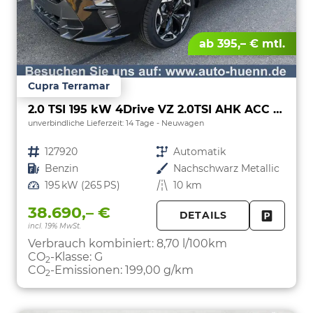
ab 395,– € mtl.
Cupra Terramar
2.0 TSI 195 kW 4Drive VZ 2.0TSI AHK ACC el. Hk Pano GV5/100TKM
unverbindliche Lieferzeit:
14 Tage
Neuwagen
Fahrzeugnr.
127920
Getriebe
Automatik
Kraftstoff
Benzin
Außenfarbe
Nachschwarz Metallic
Leistung
195 kW (265 PS)
Kilometerstand
10 km
38.690,– €
DETAILS
incl. 19% MwSt.
FAHRZE
PARKEN
Verbrauch kombiniert:
8,70 l/100km
CO
-Klasse:
G
2
CO
-Emissionen:
199,00 g/km
2