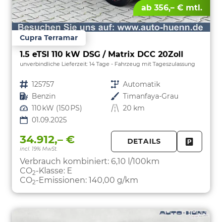
ab 356,– € mtl.
Cupra Terramar
1.5 eTSI 110 kW DSG / Matrix DCC 20Zoll
unverbindliche Lieferzeit:
14 Tage
Fahrzeug mit Tageszulassung
Fahrzeugnr.
125757
Getriebe
Automatik
Kraftstoff
Benzin
Außenfarbe
Timanfaya-Grau
Leistung
110 kW (150 PS)
Kilometerstand
20 km
01.09.2025
34.912,– €
DETAILS
incl. 19% MwSt.
FAHRZE
PARKEN
Verbrauch kombiniert:
6,10 l/100km
CO
-Klasse:
E
2
CO
-Emissionen:
140,00 g/km
2