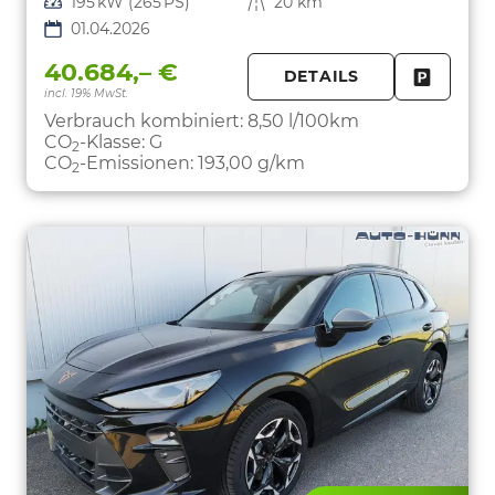
Leistung
195 kW (265 PS)
Kilometerstand
20 km
01.04.2026
40.684,– €
DETAILS
incl. 19% MwSt.
FAHRZE
PARKEN
Verbrauch kombiniert:
8,50 l/100km
CO
-Klasse:
G
2
CO
-Emissionen:
193,00 g/km
2