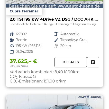
Cupra Terramar
2.0 TSI 195 kW 4Drive VZ DSG / DCC AHK schwe
unverbindliche Lieferzeit:
14 Tage
Fahrzeug mit Tageszulassung
Fahrzeugnr.
127892
Getriebe
Automatik
Kraftstoff
Benzin
Außenfarbe
Timanfaya-Grau
Leistung
195 kW (265 PS)
Kilometerstand
20 km
01.04.2026
37.625,– €
DETAILS
incl. 19% MwSt.
FAHRZE
PARKEN
Verbrauch kombiniert:
8,40 l/100km
CO
-Klasse:
G
2
CO
-Emissionen:
191,00 g/km
2