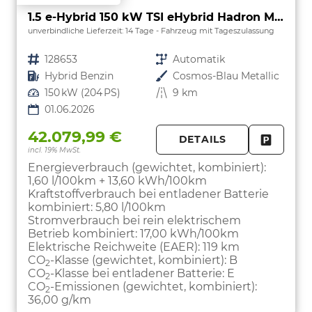
1.5 e-Hybrid 150 kW TSI eHybrid Hadron Matrix Keyless
unverbindliche Lieferzeit:
14 Tage
Fahrzeug mit Tageszulassung
Fahrzeugnr.
128653
Getriebe
Automatik
Kraftstoff
Hybrid Benzin
Außenfarbe
Cosmos-Blau Metallic
Leistung
150 kW (204 PS)
Kilometerstand
9 km
01.06.2026
42.079,99 €
DETAILS
incl. 19% MwSt.
FAHRZE
PARKEN
Energieverbrauch (gewichtet, kombiniert):
1,60 l/100km + 13,60 kWh/100km
Kraftstoffverbrauch bei entladener Batterie
kombiniert:
5,80 l/100km
Stromverbrauch bei rein elektrischem
Betrieb kombiniert:
17,00 kWh/100km
Elektrische Reichweite (EAER):
119 km
CO
-Klasse (gewichtet, kombiniert):
B
2
CO
-Klasse bei entladener Batterie:
E
2
CO
-Emissionen (gewichtet, kombiniert):
2
36,00 g/km