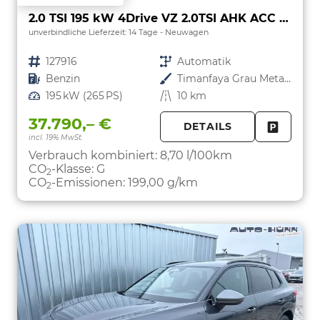
2.0 TSI 195 kW 4Drive VZ 2.0TSI AHK ACC el. Hk GV5/100TKM
unverbindliche Lieferzeit:
14 Tage
Neuwagen
Fahrzeugnr.
127916
Getriebe
Automatik
Kraftstoff
Benzin
Außenfarbe
Timanfaya Grau Metallic
Leistung
195 kW (265 PS)
Kilometerstand
10 km
37.790,– €
DETAILS
incl. 19% MwSt.
FAHRZE
PARKEN
Verbrauch kombiniert:
8,70 l/100km
CO
-Klasse:
G
2
CO
-Emissionen:
199,00 g/km
2