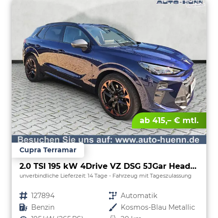
ab 415,– € mtl.
Cupra Terramar
2.0 TSI 195 kW 4Drive VZ DSG 5JGar HeadUp AHK
unverbindliche Lieferzeit:
14 Tage
Fahrzeug mit Tageszulassung
Fahrzeugnr.
127894
Getriebe
Automatik
Kraftstoff
Benzin
Außenfarbe
Kosmos-Blau Metallic