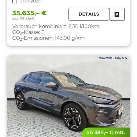
01.07.2025
35.635,– €
DETAILS
incl. 19% MwSt.
FAHRZE
PARKEN
Verbrauch kombiniert:
6,30 l/100km
CO
-Klasse:
E
2
CO
-Emissionen:
143,00 g/km
2
ab 384,– € mtl.