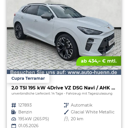
ab 434,– € mtl.
Cupra Terramar
2.0 TSI 195 kW 4Drive VZ DSG Navi / AHK Pano
unverbindliche Lieferzeit:
14 Tage
Fahrzeug mit Tageszulassung
Fahrzeugnr.
127893
Getriebe
Automatik
Kraftstoff
Benzin
Außenfarbe
Glacial White Metallic
Leistung
195 kW (265 PS)
Kilometerstand
20 km
01.05.2026