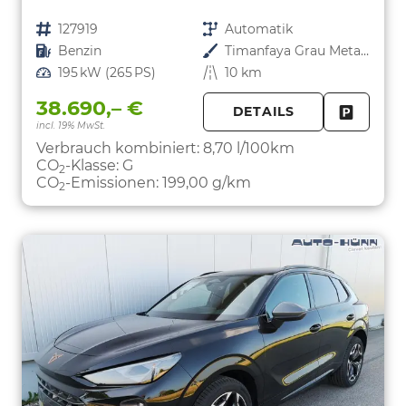
Fahrzeugnr.
127919
Getriebe
Automatik
Kraftstoff
Benzin
Außenfarbe
Timanfaya Grau Metallic
Leistung
195 kW (265 PS)
Kilometerstand
10 km
38.690,– €
DETAILS
incl. 19% MwSt.
FAHRZE
PARKEN
Verbrauch kombiniert:
8,70 l/100km
CO
-Klasse:
G
2
CO
-Emissionen:
199,00 g/km
2