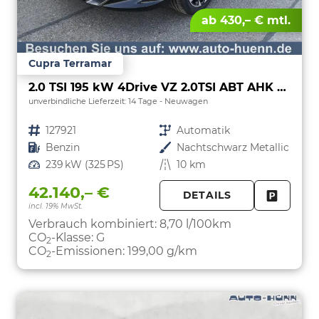
ab 430,– € mtl.
Cupra Terramar
2.0 TSI 195 kW 4Drive VZ 2.0TSI ABT AHK ACC el. Hk Pano
unverbindliche Lieferzeit:
14 Tage
Neuwagen
Fahrzeugnr.
127921
Getriebe
Automatik
Kraftstoff
Benzin
Außenfarbe
Nachtschwarz Metallic
Leistung
239 kW (325 PS)
Kilometerstand
10 km
42.140,– €
DETAILS
incl. 19% MwSt.
FAHRZE
PARKEN
Verbrauch kombiniert:
8,70 l/100km
CO
-Klasse:
G
2
CO
-Emissionen:
199,00 g/km
2