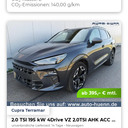
2
CO
-Emissionen:
140,00 g/km
2
ab 395,– € mtl.
Cupra Terramar
2.0 TSI 195 kW 4Drive VZ 2.0TSI AHK ACC el. Hk Pano GV5/100TKM
unverbindliche Lieferzeit:
14 Tage
Neuwagen