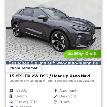
ab 364,– € mtl.
Cupra Terramar
1.5 eTSI 110 kW DSG / HeadUp Pano Navi
unverbindliche Lieferzeit:
14 Tage
Fahrzeug mit Tageszulassung
Fahrzeugnr.
129002
Getriebe
Automatik
Kraftstoff
Benzin
Außenfarbe
Dark Void
Leistung
110 kW (150 PS)
Kilometerstand
20 km