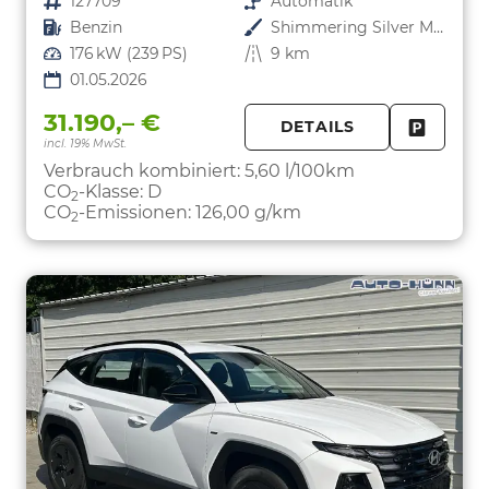
Fahrzeugnr.
127709
Getriebe
Automatik
Kraftstoff
Benzin
Außenfarbe
Shimmering Silver Metallic
Leistung
176 kW (239 PS)
Kilometerstand
9 km
01.05.2026
31.190,– €
DETAILS
incl. 19% MwSt.
FAHRZE
PARKEN
Verbrauch kombiniert:
5,60 l/100km
CO
-Klasse:
D
2
CO
-Emissionen:
126,00 g/km
2