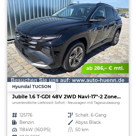
ab 286,– € mtl.
Hyundai TUCSON
Jubile 1.6 T-GDI 48V 2WD Navi-17"-2 Zonen Klimaautomatik-LED-Kamera-Sofort
unverbindliche Lieferzeit: Sofort
Neuwagen mit Tageszulassung
Fahrzeugnr.
125176
Getriebe
Schalt. 6-Gang
Kraftstoff
Benzin
Außenfarbe
Abyss Black
Leistung
118 kW (160 PS)
Kilometerstand
50 km