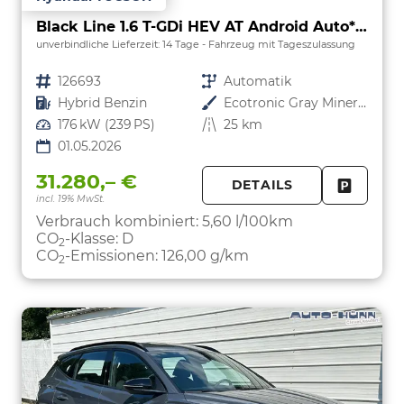
Black Line 1.6 T-GDi HEV AT Android Auto*Navi*SHZ*Kamera*2Z Klimaauto*
unverbindliche Lieferzeit:
14 Tage
Fahrzeug mit Tageszulassung
Fahrzeugnr.
126693
Getriebe
Automatik
Kraftstoff
Hybrid Benzin
Außenfarbe
Ecotronic Gray Mineraleffekt
Leistung
176 kW (239 PS)
Kilometerstand
25 km
01.05.2026
31.280,– €
DETAILS
incl. 19% MwSt.
FAHRZE
PARKEN
Verbrauch kombiniert:
5,60 l/100km
CO
-Klasse:
D
2
CO
-Emissionen:
126,00 g/km
2