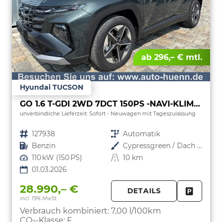
ab 296,– € mtl.
Hyundai TUCSON
GO 1.6 T-GDI 2WD 7DCT 150PS -NAVI-KLIMAAUTOM-ALU18"-SHZ-WINTER-LED-PDC-KAMERA-KEYLESS GO-Sofort
unverbindliche Lieferzeit: Sofort
Neuwagen mit Tageszulassung
Fahrzeugnr.
127938
Getriebe
Automatik
Kraftstoff
Benzin
Außenfarbe
Cypressgreen / Dach Schwarz
Leistung
110 kW (150 PS)
Kilometerstand
10 km
01.03.2026
28.990,– €
DETAILS
incl. 19% MwSt.
FAHRZE
PARKEN
Verbrauch kombiniert:
7,00 l/100km
CO
-Klasse:
F