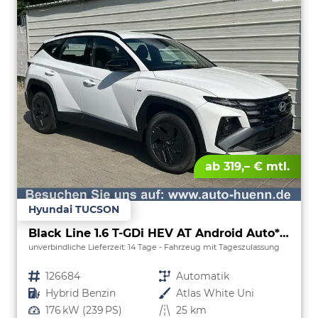
ab 319,– € mtl.
Hyundai TUCSON
Black Line 1.6 T-GDi HEV AT Android Auto*Navi*SHZ*Kamera*2Z Klimaauto*
unverbindliche Lieferzeit:
14 Tage
Fahrzeug mit Tageszulassung
Fahrzeugnr.
126684
Getriebe
Automatik
Kraftstoff
Hybrid Benzin
Außenfarbe
Atlas White Uni
Leistung
176 kW (239 PS)
Kilometerstand
25 km