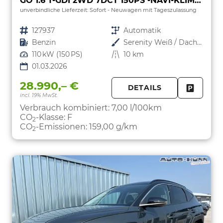
GO 1.6 T-GDI 2WD 7DCT 150PS -NAVI-KLIMAAUTOM-ALU18"-SHZ-WINTER-LED-PDC-KAMERA-KEYLESS GO-Sofort
unverbindliche Lieferzeit: Sofort
Neuwagen mit Tageszulassung
Fahrzeugnr.
127937
Getriebe
Automatik
Kraftstoff
Benzin
Außenfarbe
Serenity Weiß / Dach Schwarz
Leistung
110 kW (150 PS)
Kilometerstand
10 km
01.03.2026
28.990,– €
DETAILS
incl. 19% MwSt.
FAHRZE
PARKEN
Verbrauch kombiniert:
7,00 l/100km
CO
-Klasse:
F
2
CO
-Emissionen:
159,00 g/km
2