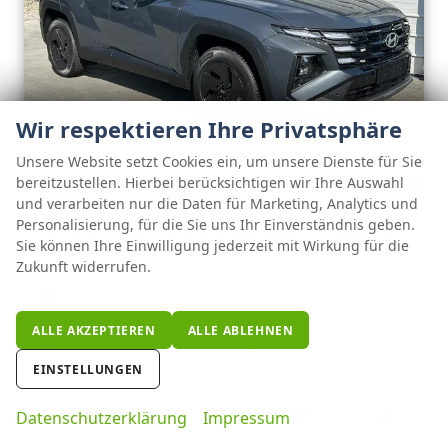
Wir respektieren Ihre Privatsphäre
ab 319,– € mtl.
Unsere Website setzt Cookies ein, um unsere Dienste für Sie
bereitzustellen. Hierbei berücksichtigen wir Ihre Auswahl
und verarbeiten nur die Daten für Marketing, Analytics und
Hyundai TUCSON
Personalisierung, für die Sie uns Ihr Einverständnis geben.
Black Line 1.6 T-GDi HEV AT Android Auto*Navi*SHZ*Kamera*2Z Klimaauto*
Sie können Ihre Einwilligung jederzeit mit Wirkung für die
unverbindliche Lieferzeit:
14 Tage
Fahrzeug mit Tageszulassung
Zukunft widerrufen.
Fahrzeugnr.
126694
Getriebe
Automatik
Kraftstoff
Hybrid Benzin
Außenfarbe
Ecotronic Gray Mineraleffekt
ALLE AKZEPTIEREN
ALLE ABLEHNEN
Leistung
176 kW (239 PS)
Kilometerstand
25 km
EINSTELLUNGEN
01.05.2026
31.280,– €
DETAILS
Datenschutzerklärung
Impressum
incl. 19% MwSt.
FAHRZE