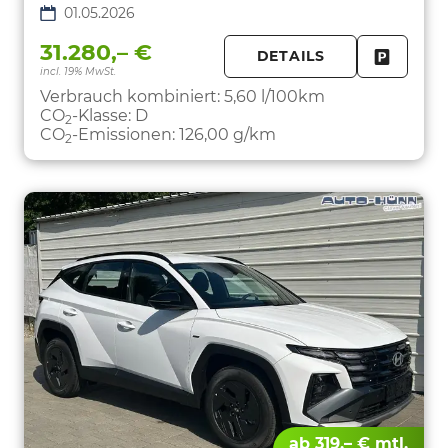
01.05.2026
31.280,– €
DETAILS
incl. 19% MwSt.
FAHRZE
PARKEN
Verbrauch kombiniert:
5,60 l/100km
CO
-Klasse:
D
2
CO
-Emissionen:
126,00 g/km
2
ab 319,– € mtl.