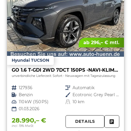
ab 296,– € mtl.
Hyundai TUCSON
GO 1.6 T-GDI 2WD 7DCT 150PS -NAVI-KLIMAAUTOM-ALU18"-SHZ-WINTER-LED-PDC-KAMERA-KEYLESS GO–Sofort
unverbindliche Lieferzeit: Sofort
Neuwagen mit Tageszulassung
Fahrzeugnr.
127936
Getriebe
Automatik
Kraftstoff
Benzin
Außenfarbe
Ecotronic Grey Pearl / Dach Schwarz
Leistung
110 kW (150 PS)
Kilometerstand
10 km
01.03.2026
28.990,– €
DETAILS
incl. 19% MwSt.
FAHRZE