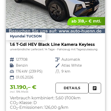
ab 318,– € mtl.
Hyundai TUCSON
1.6 T-Gdi HEV Black Line Kamera Keyless
unverbindliche Lieferzeit:
14 Tage
Fahrzeug mit Tageszulassung
Fahrzeugnr.
127708
Getriebe
Automatik
Kraftstoff
Benzin
Außenfarbe
Atlas White
Leistung
176 kW (239 PS)
Kilometerstand
9 km
01.05.2026
31.190,– €
DETAILS
incl. 19% MwSt.
FAHRZE
PARKEN
Verbrauch kombiniert:
5,60 l/100km
CO
-Klasse:
D
2
CO
-Emissionen:
126,00 g/km
2