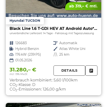
ab 319,– € mtl.
Hyundai TUCSON
Black Line 1.6 T-GDi HEV AT Android Auto*Navi*SHZ*Kamera*2Z Klimaauto*
unverbindliche Lieferzeit:
14 Tage
Fahrzeug mit Tageszulassung
Fahrzeugnr.
126683
Getriebe
Automatik
Kraftstoff
Hybrid Benzin
Außenfarbe
Atlas White Uni
Leistung
176 kW (239 PS)
Kilometerstand
25 km
01.05.2026
31.280,– €
DETAILS
incl. 19% MwSt.
FAHRZE
PARKEN
Verbrauch kombiniert:
5,60 l/100km
CO
-Klasse:
D
2
CO
-Emissionen:
126,00 g/km
2