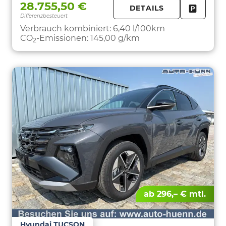
28.755,50 €
DETAILS
Differenzbesteuert
FAHRZE
PARKEN
Verbrauch kombiniert:
6,40 l/100km
CO
-Emissionen:
145,00 g/km
2
ab 296,– € mtl.
Hyundai TUCSON