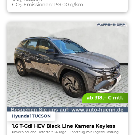
2
CO
-Emissionen:
159,00 g/km
2
ab 318,– € mtl.
Hyundai TUCSON
1.6 T-Gdi HEV Black Line Kamera Keyless
unverbindliche Lieferzeit:
14 Tage
Fahrzeug mit Tageszulassung