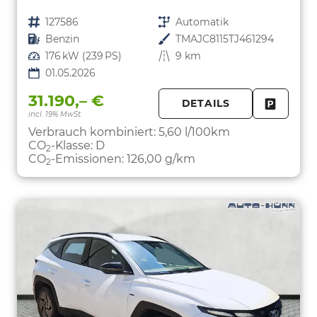
Fahrzeugnr.
127586
Getriebe
Automatik
Kraftstoff
Benzin
Außenfarbe
TMAJC8115TJ461294
Leistung
176 kW (239 PS)
Kilometerstand
9 km
01.05.2026
31.190,– €
DETAILS
incl. 19% MwSt.
FAHRZE
PARKEN
Verbrauch kombiniert:
5,60 l/100km
CO
-Klasse:
D
2
CO
-Emissionen:
126,00 g/km
2