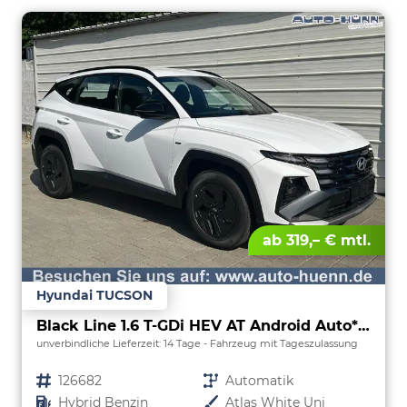
ab 319,– € mtl.
Hyundai TUCSON
Black Line 1.6 T-GDi HEV AT Android Auto*Navi*SHZ*Kamera*2Z Klimaauto*
unverbindliche Lieferzeit:
14 Tage
Fahrzeug mit Tageszulassung
Fahrzeugnr.
126682
Getriebe
Automatik
Kraftstoff
Hybrid Benzin
Außenfarbe
Atlas White Uni