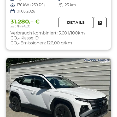
Leistung
176 kW (239 PS)
Kilometerstand
25 km
01.05.2026
31.280,– €
DETAILS
incl. 19% MwSt.
FAHRZE
PARKEN
Verbrauch kombiniert:
5,60 l/100km
CO
-Klasse:
D
2
CO
-Emissionen:
126,00 g/km
2