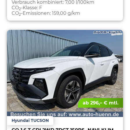
PARKEN
Verbrauch kombiniert:
7,00 l/100km
CO
-Klasse:
F
2
CO
-Emissionen:
159,00 g/km
2
ab 296,– € mtl.
Hyundai TUCSON