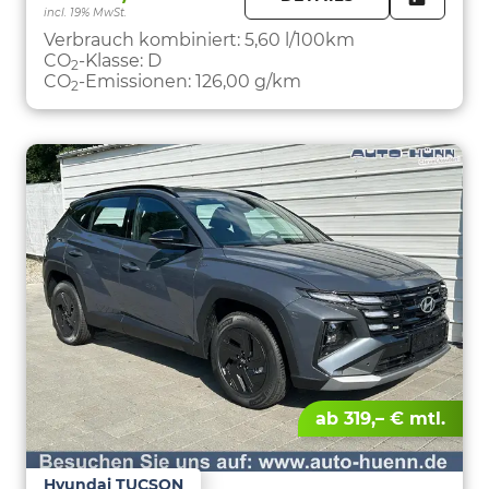
incl. 19% MwSt.
FAHRZE
PARKEN
Verbrauch kombiniert:
5,60 l/100km
CO
-Klasse:
D
2
CO
-Emissionen:
126,00 g/km
2
ab 319,– € mtl.
Hyundai TUCSON