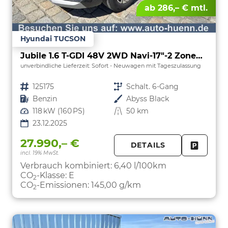
ab 286,– € mtl.
Hyundai TUCSON
Jubile 1.6 T-GDI 48V 2WD Navi-17"-2 Zonen Klimaautomatik-LED-Kamera-Sofort
unverbindliche Lieferzeit: Sofort
Neuwagen mit Tageszulassung
Fahrzeugnr.
125175
Getriebe
Schalt. 6-Gang
Kraftstoff
Benzin
Außenfarbe
Abyss Black
Leistung
118 kW (160 PS)
Kilometerstand
50 km
23.12.2025
27.990,– €
DETAILS
incl. 19% MwSt.
FAHRZE
PARKEN
Verbrauch kombiniert:
6,40 l/100km
CO
-Klasse:
E
2
CO
-Emissionen:
145,00 g/km
2