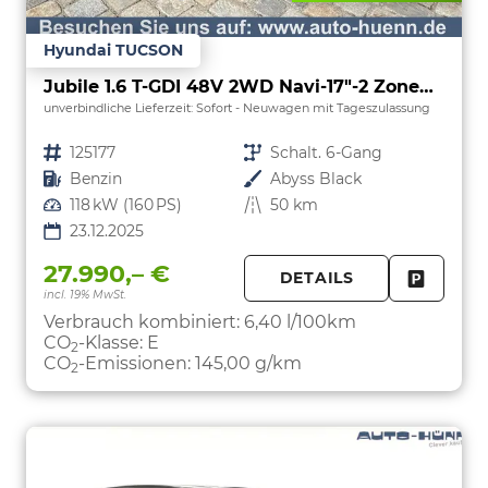
Hyundai TUCSON
Jubile 1.6 T-GDI 48V 2WD Navi-17"-2 Zonen Klimaautomatik-LED-Kamera-Sofort
unverbindliche Lieferzeit: Sofort
Neuwagen mit Tageszulassung
Fahrzeugnr.
125177
Getriebe
Schalt. 6-Gang
Kraftstoff
Benzin
Außenfarbe
Abyss Black
Leistung
118 kW (160 PS)
Kilometerstand
50 km
23.12.2025
27.990,– €
DETAILS
incl. 19% MwSt.
FAHRZE
PARKEN
Verbrauch kombiniert:
6,40 l/100km
CO
-Klasse:
E
2
CO
-Emissionen:
145,00 g/km
2