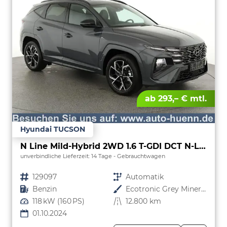
ab 293,– € mtl.
Hyundai TUCSON
N Line Mild-Hybrid 2WD 1.6 T-GDI DCT N-LINE, Navi, 19-Zoll, Teilleder
unverbindliche Lieferzeit:
14 Tage
Gebrauchtwagen
Fahrzeugnr.
129097
Getriebe
Automatik
Kraftstoff
Benzin
Außenfarbe
Ecotronic Grey Mineraleffekt
Leistung
118 kW (160 PS)
Kilometerstand
12.800 km
01.10.2024