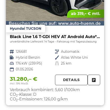
ab 319,– € mtl.
Hyundai TUCSON
Black Line 1.6 T-GDi HEV AT Android Auto*Navi*SHZ*Kamera*2Z Klimaauto*
unverbindliche Lieferzeit:
14 Tage
Fahrzeug mit Tageszulassung
Fahrzeugnr.
126681
Getriebe
Automatik
Kraftstoff
Hybrid Benzin
Außenfarbe
Atlas White Uni
Leistung
176 kW (239 PS)
Kilometerstand
25 km
01.05.2026
31.280,– €
DETAILS
incl. 19% MwSt.
FAHRZE
PARKEN
Verbrauch kombiniert:
5,60 l/100km
CO
-Klasse:
D
2
CO
-Emissionen:
126,00 g/km
2