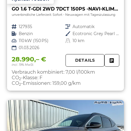
GO 1.6 T-GDI 2WD 7DCT 150PS -NAVI-KLIMAAUTOM-ALU18"-SHZ-WINTER-LED-PDC-KAMERA-KEYLESS GO-Sofort
unverbindliche Lieferzeit: Sofort
Neuwagen mit Tageszulassung
Fahrzeugnr.
127935
Getriebe
Automatik
Kraftstoff
Benzin
Außenfarbe
Ecotronic Grey Pearl / Dach Schwarz
Leistung
110 kW (150 PS)
Kilometerstand
10 km
01.03.2026
28.990,– €
DETAILS
incl. 19% MwSt.
FAHRZE
PARKEN
Verbrauch kombiniert:
7,00 l/100km
CO
-Klasse:
F
2
CO
-Emissionen:
159,00 g/km
2