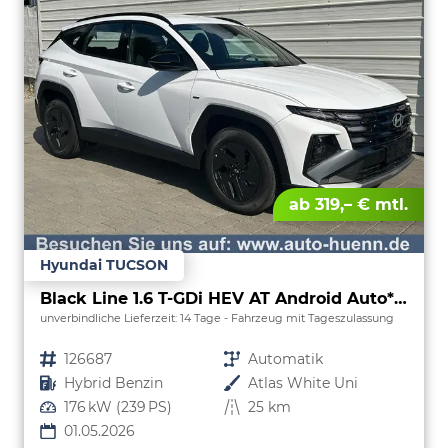
ab 319,– € mtl.
Hyundai TUCSON
Black Line 1.6 T-GDi HEV AT Android Auto*Navi*SHZ*Kamera*2Z Klimaauto*
unverbindliche Lieferzeit:
14 Tage
Fahrzeug mit Tageszulassung
Fahrzeugnr.
126687
Getriebe
Automatik
Kraftstoff
Hybrid Benzin
Außenfarbe
Atlas White Uni
Leistung
176 kW (239 PS)
Kilometerstand
25 km
01.05.2026