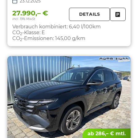
23.12.2025
27.990,– €
DETAILS
incl. 19% MwSt.
FAHRZE
PARKEN
Verbrauch kombiniert:
6,40 l/100km
CO
-Klasse:
E
2
CO
-Emissionen:
145,00 g/km
2
ab 286,– € mtl.