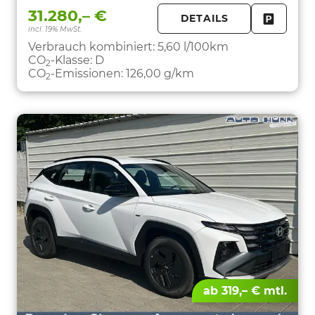
31.280,– €
DETAILS
incl. 19% MwSt.
FAHRZE
PARKEN
Verbrauch kombiniert:
5,60 l/100km
CO
-Klasse:
D
2
CO
-Emissionen:
126,00 g/km
2
ab 319,– € mtl.