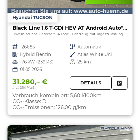
Hyundai TUCSON
Black Line 1.6 T-GDi HEV AT Android Auto*Navi*SHZ*Kamera*2Z Klimaauto*
unverbindliche Lieferzeit:
14 Tage
Fahrzeug mit Tageszulassung
Fahrzeugnr.
126685
Getriebe
Automatik
Kraftstoff
Hybrid Benzin
Außenfarbe
Atlas White Uni
Leistung
176 kW (239 PS)
Kilometerstand
25 km
01.05.2026
31.280,– €
DETAILS
incl. 19% MwSt.
FAHRZE
PARKEN
Verbrauch kombiniert:
5,60 l/100km
CO
-Klasse:
D
2
CO
-Emissionen:
126,00 g/km
2