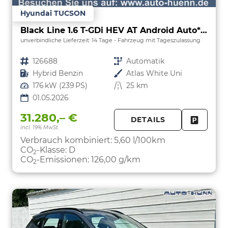
Hyundai TUCSON
Black Line 1.6 T-GDi HEV AT Android Auto*Navi*SHZ*Kamera*2Z Klimaauto*
unverbindliche Lieferzeit:
14 Tage
Fahrzeug mit Tageszulassung
Fahrzeugnr.
126688
Getriebe
Automatik
Kraftstoff
Hybrid Benzin
Außenfarbe
Atlas White Uni
Leistung
176 kW (239 PS)
Kilometerstand
25 km
01.05.2026
31.280,– €
DETAILS
incl. 19% MwSt.
FAHRZE
PARKEN
Verbrauch kombiniert:
5,60 l/100km
CO
-Klasse:
D
2
CO
-Emissionen:
126,00 g/km
2