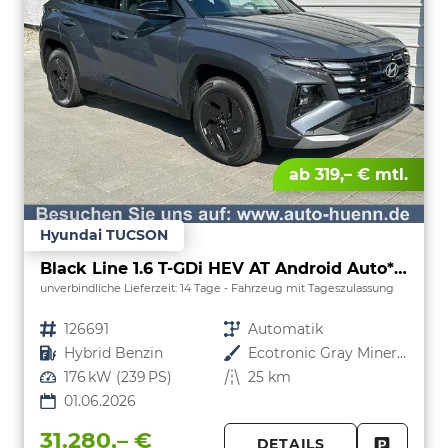
ab 319,– € mtl.
Hyundai TUCSON
Black Line 1.6 T-GDi HEV AT Android Auto*Navi*SHZ*Kamera*2Z Klimaauto*
unverbindliche Lieferzeit:
14 Tage
Fahrzeug mit Tageszulassung
Fahrzeugnr.
126691
Getriebe
Automatik
Kraftstoff
Hybrid Benzin
Außenfarbe
Ecotronic Gray Mineraleffekt
Leistung
176 kW (239 PS)
Kilometerstand
25 km
01.06.2026
31.280,– €
DETAILS