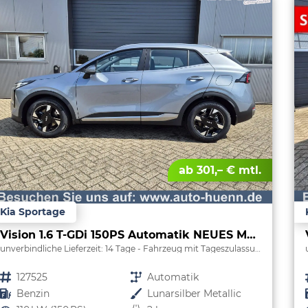
ab 301,– € mtl.
Kia Sportage
Vision 1.6 T-GDi 150PS Automatik NEUES MODELL MY26 FACELIFT Sitzheizung Lenkradheizung Klimaautomatik Navi Bluetooth Touchscreen Apple CarPlay Android Auto PDC v+h 17"LM Rückf.Kamera ACC 2x Keyless
unverbindliche Lieferzeit:
14 Tage
Fahrzeug mit Tageszulassung
Fahrzeugnr.
127525
Getriebe
Automatik
Kraftstoff
Benzin
Außenfarbe
Lunarsilber Metallic