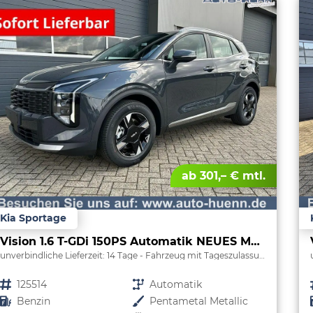
ab 301,– € mtl.
Kia Sportage
Vision 1.6 T-GDi 150PS Automatik NEUES MODELL MY26 FACELIFT Sitzheizung Lenkradheizung Klimaautomatik Navi Bluetooth Touchscreen Apple CarPlay Android Auto PDC v+h 17"LM Rückf.Kamera ACC 2x Keyless
unverbindliche Lieferzeit:
14 Tage
Fahrzeug mit Tageszulassung
Fahrzeugnr.
125514
Getriebe
Automatik
Kraftstoff
Benzin
Außenfarbe
Pentametal Metallic