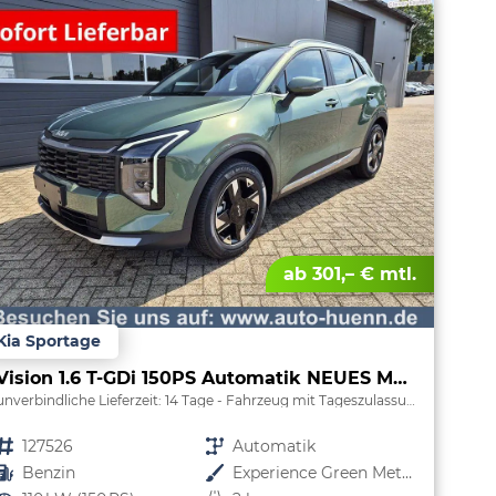
ab 301,– € mtl.
Kia Sportage
Vision 1.6 T-GDi 150PS Automatik NEUES MODELL MY26 FACELIFT Sitzheizung Lenkradheizung Klimaautomatik Navi Bluetooth Touchscreen Apple CarPlay Android Auto PDC v+h 17"LM Rückf.Kamera ACC 2x Keyless
unverbindliche Lieferzeit:
14 Tage
Fahrzeug mit Tageszulassung
Fahrzeugnr.
127526
Getriebe
Automatik
Kraftstoff
Benzin
Außenfarbe
Experience Green Metallic