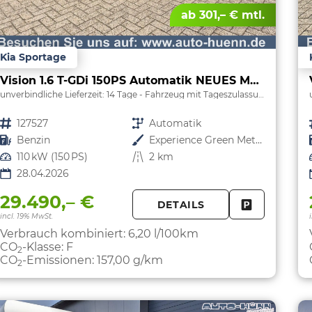
ab 301,– € mtl.
Kia Sportage
Vision 1.6 T-GDi 150PS Automatik NEUES MODELL MY26 FACELIFT Sitzheizung Lenkradheizung Klimaautomatik Navi Bluetooth Touchscreen Apple CarPlay Android Auto PDC v+h 17"LM Rückf.Kamera ACC 2x Keyless
unverbindliche Lieferzeit:
14 Tage
Fahrzeug mit Tageszulassung
Fahrzeugnr.
127527
Getriebe
Automatik
Kraftstoff
Benzin
Außenfarbe
Experience Green Metallic
Leistung
110 kW (150 PS)
Kilometerstand
2 km
28.04.2026
29.490,– €
DETAILS
FAHRZEUG 
incl. 19% MwSt.
Verbrauch kombiniert:
6,20 l/100km
CO
-Klasse:
F
2
CO
-Emissionen:
157,00 g/km
2