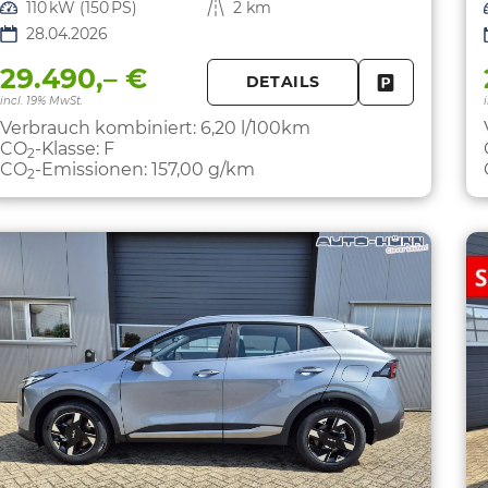
Leistung
110 kW (150 PS)
Kilometerstand
2 km
28.04.2026
29.490,– €
DETAILS
FAHRZEUG 
incl. 19% MwSt.
Verbrauch kombiniert:
6,20 l/100km
CO
-Klasse:
F
2
CO
-Emissionen:
157,00 g/km
2