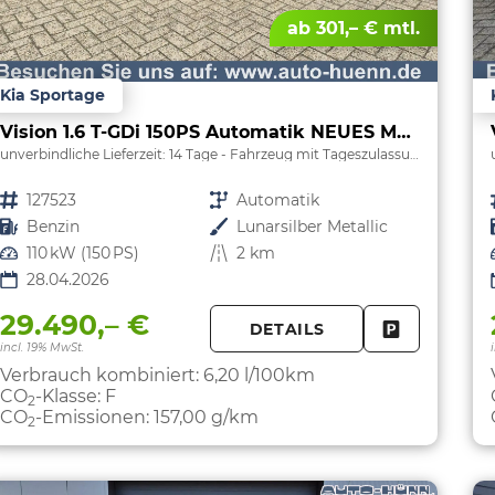
ab 301,– € mtl.
Kia Sportage
Vision 1.6 T-GDi 150PS Automatik NEUES MODELL MY26 FACELIFT Sitzheizung Lenkradheizung Klimaautomatik Navi Bluetooth Touchscreen Apple CarPlay Android Auto PDC v+h 17"LM Rückf.Kamera ACC 2x Keyless
unverbindliche Lieferzeit:
14 Tage
Fahrzeug mit Tageszulassung
Fahrzeugnr.
127523
Getriebe
Automatik
Kraftstoff
Benzin
Außenfarbe
Lunarsilber Metallic
Leistung
110 kW (150 PS)
Kilometerstand
2 km
28.04.2026
29.490,– €
DETAILS
FAHRZEUG 
incl. 19% MwSt.
Verbrauch kombiniert:
6,20 l/100km
CO
-Klasse:
F
2
CO
-Emissionen:
157,00 g/km
2