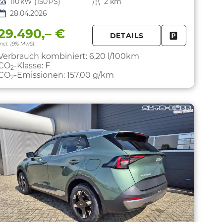
Leistung
110 kW (150 PS)
Kilometerstand
2 km
28.04.2026
29.490,– €
DETAILS
PARKEN
FAHRZEUG 
incl. 19% MwSt.
Verbrauch kombiniert:
6,20 l/100km
CO
-Klasse:
F
2
CO
-Emissionen:
157,00 g/km
2