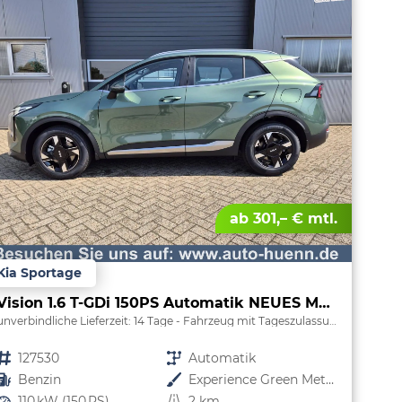
ab 301,– € mtl.
Kia Sportage
Vision 1.6 T-GDi 150PS Automatik NEUES MODELL MY26 FACELIFT Sitzheizung Lenkradheizung Klimaautomatik Navi Bluetooth Touchscreen Apple CarPlay Android Auto PDC v+h 17"LM Rückf.Kamera ACC 2x Keyless
unverbindliche Lieferzeit:
14 Tage
Fahrzeug mit Tageszulassung
Fahrzeugnr.
127530
Getriebe
Automatik
Kraftstoff
Benzin
Außenfarbe
Experience Green Metallic
Leistung
110 kW (150 PS)
Kilometerstand
2 km