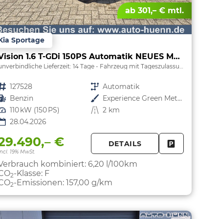
ab 301,– € mtl.
Kia Sportage
Vision 1.6 T-GDi 150PS Automatik NEUES MODELL MY26 FACELIFT Sitzheizung Lenkradheizung Klimaautomatik Navi Bluetooth Touchscreen Apple CarPlay Android Auto PDC v+h 17"LM Rückf.Kamera ACC 2x Keyless
unverbindliche Lieferzeit:
14 Tage
Fahrzeug mit Tageszulassung
Fahrzeugnr.
127528
Getriebe
Automatik
Kraftstoff
Benzin
Außenfarbe
Experience Green Metallic
Leistung
110 kW (150 PS)
Kilometerstand
2 km
28.04.2026
29.490,– €
DETAILS
PARKEN
FAHRZEUG 
incl. 19% MwSt.
Verbrauch kombiniert:
6,20 l/100km
CO
-Klasse:
F
2
CO
-Emissionen:
157,00 g/km
2