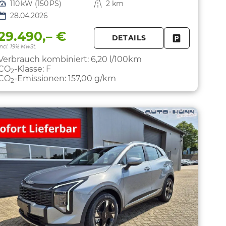
Leistung
110 kW (150 PS)
Kilometerstand
2 km
28.04.2026
29.490,– €
DETAILS
PARKEN
FAHRZEUG 
incl. 19% MwSt.
Verbrauch kombiniert:
6,20 l/100km
CO
-Klasse:
F
2
CO
-Emissionen:
157,00 g/km
2