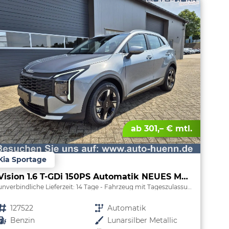
ab 301,– € mtl.
Kia Sportage
Vision 1.6 T-GDi 150PS Automatik NEUES MODELL MY26 FACELIFT Sitzheizung Lenkradheizung Klimaautomatik Navi Bluetooth Touchscreen Apple CarPlay Android Auto PDC v+h 17"LM Rückf.Kamera ACC 2x Keyless
unverbindliche Lieferzeit:
14 Tage
Fahrzeug mit Tageszulassung
Fahrzeugnr.
127522
Getriebe
Automatik
Kraftstoff
Benzin
Außenfarbe
Lunarsilber Metallic