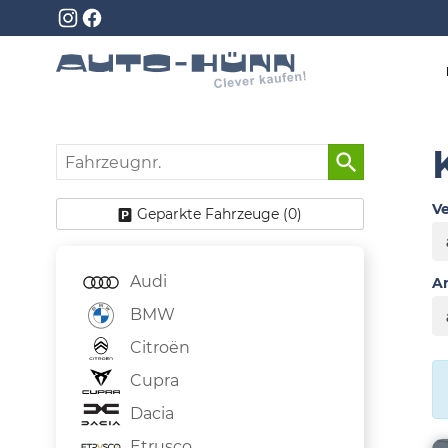
Fahrzeugnr.
Ve
Geparkte Fahrzeuge (
0
)
Audi
An
BMW
Citroën
Cupra
Dacia
Etrusco