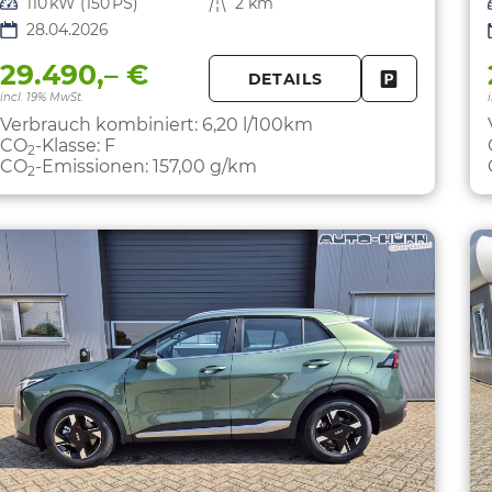
Leistung
110 kW (150 PS)
Kilometerstand
2 km
28.04.2026
29.490,– €
DETAILS
FAHRZEUG 
incl. 19% MwSt.
Verbrauch kombiniert:
6,20 l/100km
CO
-Klasse:
F
2
CO
-Emissionen:
157,00 g/km
2