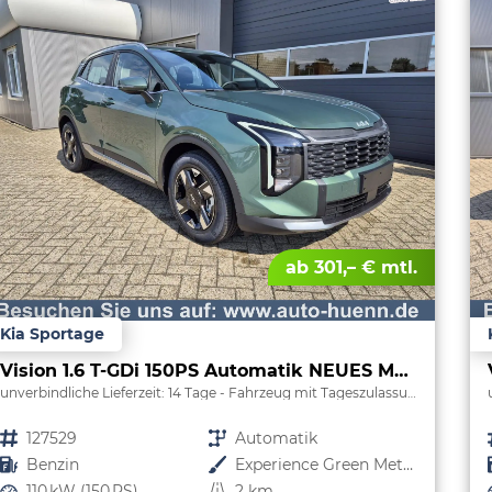
ab 301,– € mtl.
Kia Sportage
Vision 1.6 T-GDi 150PS Automatik NEUES MODELL MY26 FACELIFT Sitzheizung Lenkradheizung Klimaautomatik Navi Bluetooth Touchscreen Apple CarPlay Android Auto PDC v+h 17"LM Rückf.Kamera ACC 2x Keyless
unverbindliche Lieferzeit:
14 Tage
Fahrzeug mit Tageszulassung
Fahrzeugnr.
127529
Getriebe
Automatik
Kraftstoff
Benzin
Außenfarbe
Experience Green Metallic
Leistung
110 kW (150 PS)
Kilometerstand
2 km