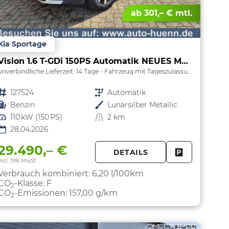
ab 301,– € mtl.
Kia Sportage
Vision 1.6 T-GDi 150PS Automatik NEUES MODELL MY26 FACELIFT Sitzheizung Lenkradheizung Klimaautomatik Navi Bluetooth Touchscreen Apple CarPlay Android Auto PDC v+h 17"LM Rückf.Kamera ACC 2x Keyless
unverbindliche Lieferzeit:
14 Tage
Fahrzeug mit Tageszulassung
Fahrzeugnr.
127524
Getriebe
Automatik
Kraftstoff
Benzin
Außenfarbe
Lunarsilber Metallic
Leistung
110 kW (150 PS)
Kilometerstand
2 km
28.04.2026
29.490,– €
DETAILS
PARKEN
FAHRZEUG 
incl. 19% MwSt.
Verbrauch kombiniert:
6,20 l/100km
CO
-Klasse:
F
2
CO
-Emissionen:
157,00 g/km
2