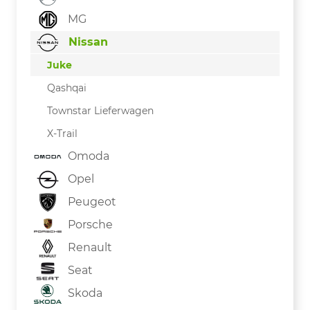
MG
Nissan
Juke
Qashqai
Townstar Lieferwagen
X-Trail
Omoda
Opel
Peugeot
Porsche
Renault
Seat
Skoda