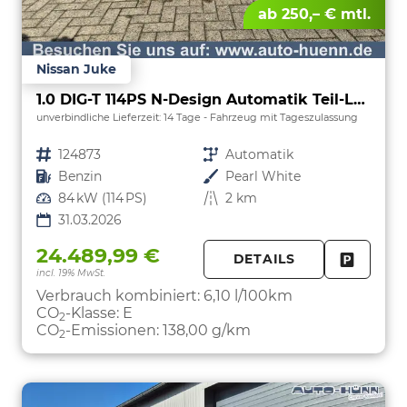
ab 250,– € mtl.
Nissan Juke
1.0 DIG-T 114PS N-Design Automatik Teil-Leder Klimaautomatik Sitzheizung Lenkradheizung PDC v+h Rückf.Kamera Navi 19"LM Bluetooth Touchscreen Apple CarPlay Android Auto
unverbindliche Lieferzeit:
14 Tage
Fahrzeug mit Tageszulassung
Fahrzeugnr.
124873
Getriebe
Automatik
Kraftstoff
Benzin
Außenfarbe
Pearl White
Leistung
84 kW (114 PS)
Kilometerstand
2 km
31.03.2026
24.489,99 €
DETAILS
incl. 19% MwSt.
FAHRZE
PARKEN
Verbrauch kombiniert:
6,10 l/100km
CO
-Klasse:
E
2
CO
-Emissionen:
138,00 g/km
2