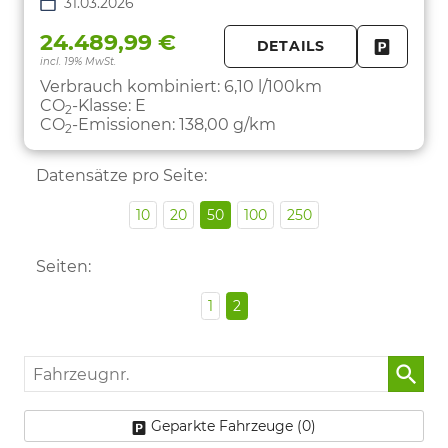
31.03.2026
24.489,99 €
DETAILS
incl. 19% MwSt.
FAHRZE
PARKEN
Verbrauch kombiniert:
6,10 l/100km
CO
-Klasse:
E
2
CO
-Emissionen:
138,00 g/km
2
Datensätze pro Seite:
10
20
50
100
250
Seiten:
1
2
Fahrzeugnr.
Geparkte Fahrzeuge (
0
)