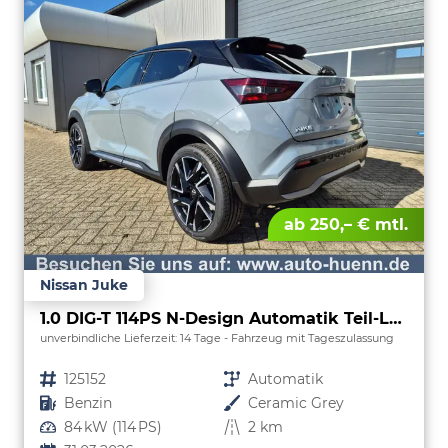
ab 250,– € mtl.
Nissan Juke
1.0 DIG-T 114PS N-Design Automatik Teil-Leder Klimaautomatik Sitzheizung Lenkradheizung PDC v+h Rückf.Kamera Navi 19"LM Bluetooth Touchscreen Apple CarPlay Android Auto
unverbindliche Lieferzeit:
14 Tage
Fahrzeug mit Tageszulassung
Fahrzeugnr.
125152
Getriebe
Automatik
Kraftstoff
Benzin
Außenfarbe
Ceramic Grey
Leistung
84 kW (114 PS)
Kilometerstand
2 km