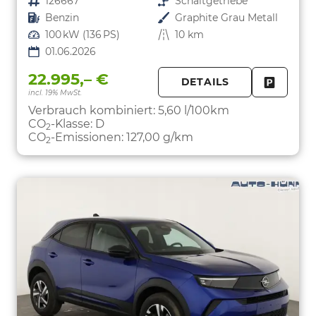
Fahrzeugnr.
126667
Getriebe
Schaltgetriebe
Kraftstoff
Benzin
Außenfarbe
Graphite Grau Metall
Leistung
100 kW (136 PS)
Kilometerstand
10 km
01.06.2026
22.995,– €
DETAILS
incl. 19% MwSt.
FAHRZE
PARKEN
Verbrauch kombiniert:
5,60 l/100km
CO
-Klasse:
D
2
CO
-Emissionen:
127,00 g/km
2