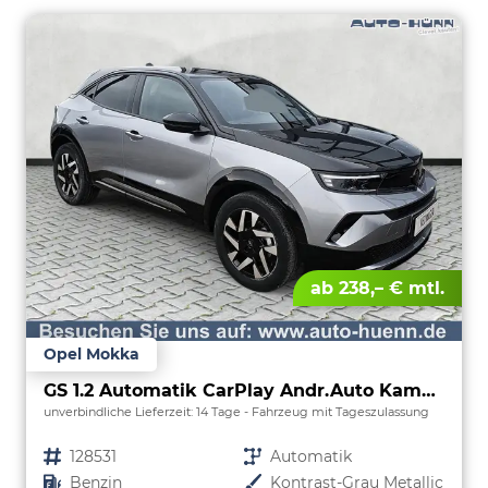
ab 238,– € mtl.
Opel Mokka
GS 1.2 Automatik CarPlay Andr.Auto Kamera
unverbindliche Lieferzeit:
14 Tage
Fahrzeug mit Tageszulassung
Fahrzeugnr.
128531
Getriebe
Automatik
Kraftstoff
Benzin
Außenfarbe
Kontrast-Grau Metallic