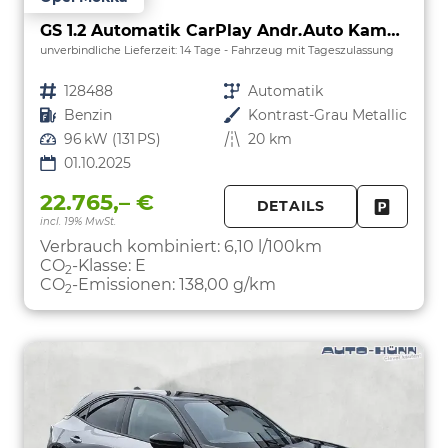
GS 1.2 Automatik CarPlay Andr.Auto Kamera
unverbindliche Lieferzeit:
14 Tage
Fahrzeug mit Tageszulassung
Fahrzeugnr.
128488
Getriebe
Automatik
Kraftstoff
Benzin
Außenfarbe
Kontrast-Grau Metallic
Leistung
96 kW (131 PS)
Kilometerstand
20 km
01.10.2025
22.765,– €
DETAILS
incl. 19% MwSt.
FAHRZE
PARKEN
Verbrauch kombiniert:
6,10 l/100km
CO
-Klasse:
E
2
CO
-Emissionen:
138,00 g/km
2