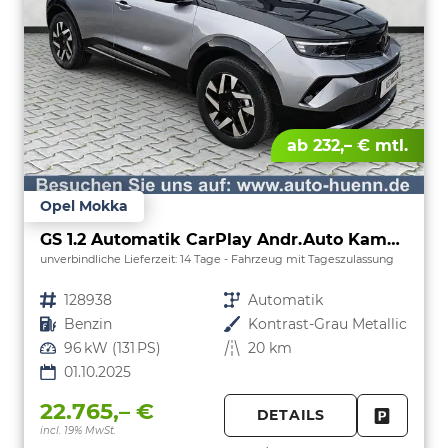
ab 232,– € mtl.
Opel Mokka
GS 1.2 Automatik CarPlay Andr.Auto Kamera
unverbindliche Lieferzeit:
14 Tage
Fahrzeug mit Tageszulassung
Fahrzeugnr.
128938
Getriebe
Automatik
Kraftstoff
Benzin
Außenfarbe
Kontrast-Grau Metallic
Leistung
96 kW (131 PS)
Kilometerstand
20 km
01.10.2025
22.765,– €
DETAILS
incl. 19% MwSt.
FAHRZE