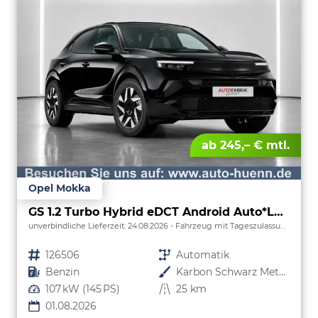
ab 245,– € mtl.
Opel Mokka
GS 1.2 Turbo Hybrid eDCT Android Auto*Leder*SHZ*Keyless*Kamera*Klimaauto*LED*
unverbindliche Lieferzeit:
24.08.2026
Fahrzeug mit Tageszulassung
Fahrzeugnr.
126506
Getriebe
Automatik
Kraftstoff
Benzin
Außenfarbe
Karbon Schwarz Metallic
Leistung
107 kW (145 PS)
Kilometerstand
25 km
01.08.2026