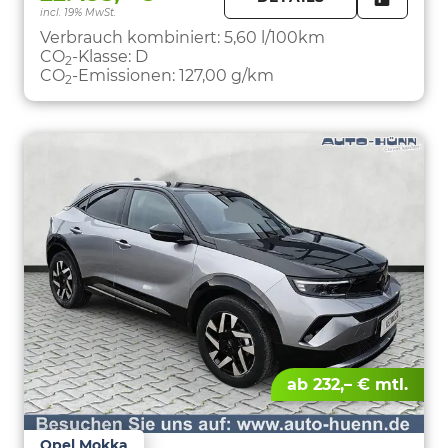
incl. 19% MwSt.
FAHRZE
PARKEN
Verbrauch kombiniert:
5,60 l/100km
CO
-Klasse:
D
2
CO
-Emissionen:
127,00 g/km
2
ab 232,– € mtl.
Opel Mokka