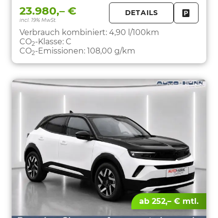
23.980,– €
DETAILS
incl. 19% MwSt.
FAHRZE
PARKEN
Verbrauch kombiniert:
4,90 l/100km
CO
-Klasse:
C
2
CO
-Emissionen:
108,00 g/km
2
ab 252,– € mtl.