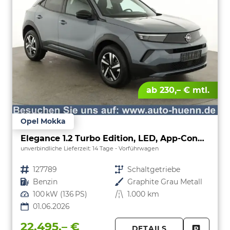
ab 230,– € mtl.
Opel Mokka
Elegance 1.2 Turbo Edition, LED, App-Connect, 5 J.-Garantie
unverbindliche Lieferzeit:
14 Tage
Vorführwagen
Fahrzeugnr.
127789
Getriebe
Schaltgetriebe
Kraftstoff
Benzin
Außenfarbe
Graphite Grau Metall
Leistung
100 kW (136 PS)
Kilometerstand
1.000 km
01.06.2026
22.495,– €
DETAILS