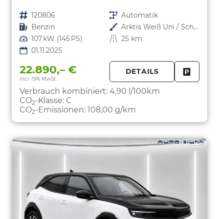
Fahrzeugnr.
120806
Getriebe
Automatik
Kraftstoff
Benzin
Außenfarbe
Arktis Weiß Uni / Schwarzes Dach
Leistung
107 kW (145 PS)
Kilometerstand
25 km
01.11.2025
22.890,– €
DETAILS
incl. 19% MwSt.
FAHRZE
PARKEN
Verbrauch kombiniert:
4,90 l/100km
CO
-Klasse:
C
2
CO
-Emissionen:
108,00 g/km
2