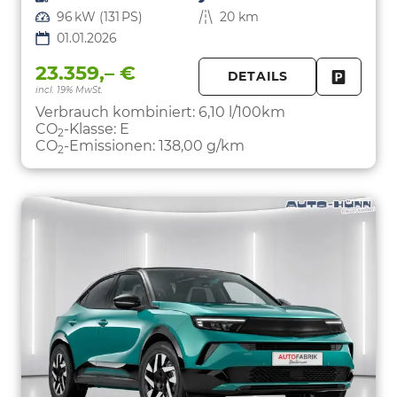
Leistung
96 kW (131 PS)
Kilometerstand
20 km
01.01.2026
23.359,– €
DETAILS
incl. 19% MwSt.
FAHRZE
PARKEN
Verbrauch kombiniert:
6,10 l/100km
CO
-Klasse:
E
2
CO
-Emissionen:
138,00 g/km
2