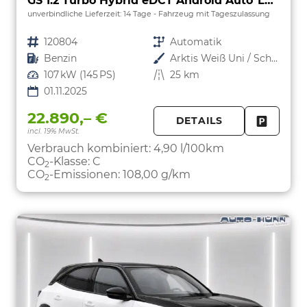
GS 1.2 Turbo Hybrid eDCT Android Auto*Leder*SHZ*Kamera*Klimaauto*LED*
unverbindliche Lieferzeit:
14 Tage
Fahrzeug mit Tageszulassung
Fahrzeugnr.
120804
Getriebe
Automatik
Kraftstoff
Benzin
Außenfarbe
Arktis Weiß Uni / Schwarzes Dach
Leistung
107 kW (145 PS)
Kilometerstand
25 km
01.11.2025
22.890,– €
DETAILS
incl. 19% MwSt.
FAHRZE
PARKEN
Verbrauch kombiniert:
4,90 l/100km
CO
-Klasse:
C
2
CO
-Emissionen:
108,00 g/km
2