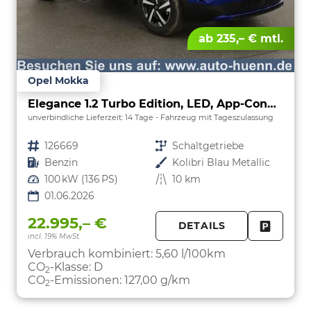
ab 235,– € mtl.
Opel Mokka
Elegance 1.2 Turbo Edition, LED, App-Connect, 5 J.-Garantie
unverbindliche Lieferzeit:
14 Tage
Fahrzeug mit Tageszulassung
Fahrzeugnr.
126669
Getriebe
Schaltgetriebe
Kraftstoff
Benzin
Außenfarbe
Kolibri Blau Metallic
Leistung
100 kW (136 PS)
Kilometerstand
10 km
01.06.2026
22.995,– €
DETAILS
incl. 19% MwSt.
FAHRZE
PARKEN
Verbrauch kombiniert:
5,60 l/100km
CO
-Klasse:
D
2
CO
-Emissionen:
127,00 g/km
2