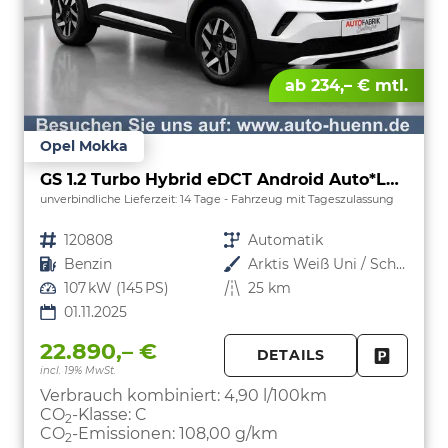
ab 234,– € mtl.
Opel Mokka
GS 1.2 Turbo Hybrid eDCT Android Auto*Leder*SHZ*Kamera*Klimaauto*LED*
unverbindliche Lieferzeit:
14 Tage
Fahrzeug mit Tageszulassung
Fahrzeugnr.
120808
Getriebe
Automatik
Kraftstoff
Benzin
Außenfarbe
Arktis Weiß Uni / Schwarzes Dach
Leistung
107 kW (145 PS)
Kilometerstand
25 km
01.11.2025
22.890,– €
DETAILS
incl. 19% MwSt.
FAHRZE
PARKEN
Verbrauch kombiniert:
4,90 l/100km
CO
-Klasse:
C
2
CO
-Emissionen:
108,00 g/km
2