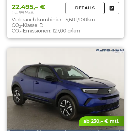
22.495,– €
DETAILS
incl. 19% MwSt.
FAHRZE
PARKEN
Verbrauch kombiniert:
5,60 l/100km
CO
-Klasse:
D
2
CO
-Emissionen:
127,00 g/km
2
ab 230,– € mtl.