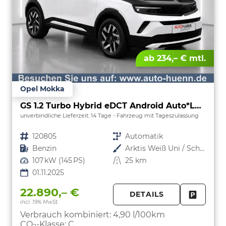
ab 234,– € mtl.
Opel Mokka
GS 1.2 Turbo Hybrid eDCT Android Auto*Leder*SHZ*Kamera*Klimaauto*LED*
unverbindliche Lieferzeit:
14 Tage
Fahrzeug mit Tageszulassung
Fahrzeugnr.
120805
Getriebe
Automatik
Kraftstoff
Benzin
Außenfarbe
Arktis Weiß Uni / Schwarzes Dach
Leistung
107 kW (145 PS)
Kilometerstand
25 km
01.11.2025
22.890,– €
DETAILS
incl. 19% MwSt.
FAHRZE
PARKEN
Verbrauch kombiniert:
4,90 l/100km
CO
-Klasse:
C