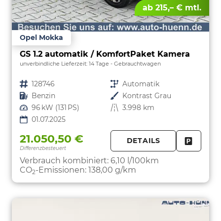
ab 215,– € mtl.
Opel Mokka
GS 1.2 automatik / KomfortPaket Kamera
unverbindliche Lieferzeit:
14 Tage
Gebrauchtwagen
Fahrzeugnr.
128746
Getriebe
Automatik
Kraftstoff
Benzin
Außenfarbe
Kontrast Grau
Leistung
96 kW (131 PS)
Kilometerstand
3.998 km
01.07.2025
21.050,50 €
DETAILS
Differenzbesteuert
FAHRZE
PARKEN
Verbrauch kombiniert:
6,10 l/100km
CO
-Emissionen:
138,00 g/km
2