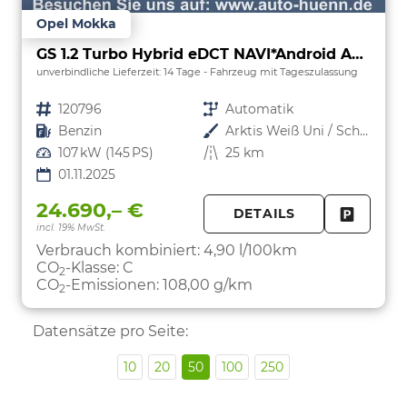
Opel Mokka
GS 1.2 Turbo Hybrid eDCT NAVI*Android Auto*Leder*Keyless*Matrix*SHZ*Kamera*Klimaauto*LED*
unverbindliche Lieferzeit:
14 Tage
Fahrzeug mit Tageszulassung
Fahrzeugnr.
120796
Getriebe
Automatik
Kraftstoff
Benzin
Außenfarbe
Arktis Weiß Uni / Schwarzes Dach
Leistung
107 kW (145 PS)
Kilometerstand
25 km
01.11.2025
24.690,– €
DETAILS
incl. 19% MwSt.
FAHRZE
PARKEN
Verbrauch kombiniert:
4,90 l/100km
CO
-Klasse:
C
2
CO
-Emissionen:
108,00 g/km
2
Datensätze pro Seite:
10
20
50
100
250