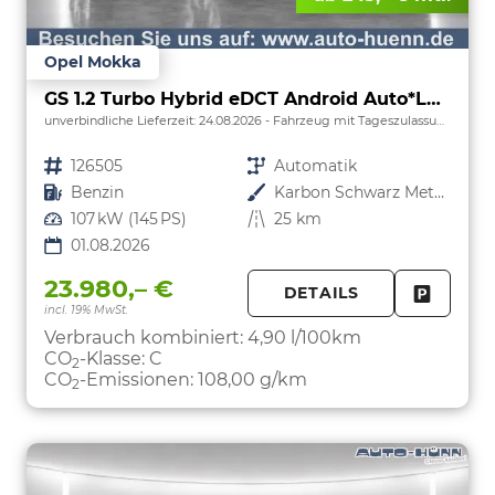
Opel Mokka
GS 1.2 Turbo Hybrid eDCT Android Auto*Leder*SHZ*Keyless*Kamera*Klimaauto*LED*
unverbindliche Lieferzeit:
24.08.2026
Fahrzeug mit Tageszulassung
Fahrzeugnr.
126505
Getriebe
Automatik
Kraftstoff
Benzin
Außenfarbe
Karbon Schwarz Metallic
Leistung
107 kW (145 PS)
Kilometerstand
25 km
01.08.2026
23.980,– €
DETAILS
incl. 19% MwSt.
FAHRZE
PARKEN
Verbrauch kombiniert:
4,90 l/100km
CO
-Klasse:
C
2
CO
-Emissionen:
108,00 g/km
2