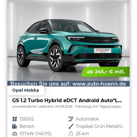
ab 245,– € mtl.
Opel Mokka
GS 1.2 Turbo Hybrid eDCT Android Auto*Leder*SHZ*Keyless*Kamera*Klimaauto*LED*
unverbindliche Lieferzeit:
24.08.2026
Fahrzeug mit Tageszulassung
Fahrzeugnr.
126502
Getriebe
Automatik
Kraftstoff
Benzin
Außenfarbe
Tropikal Grün Metallic
Leistung
107 kW (145 PS)
Kilometerstand
25 km