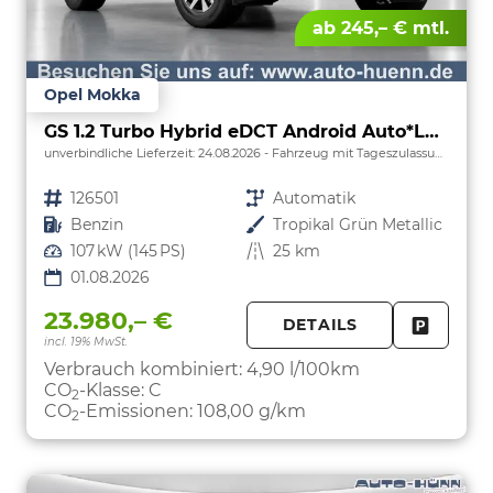
ab 245,– € mtl.
Opel Mokka
GS 1.2 Turbo Hybrid eDCT Android Auto*Leder*SHZ*Keyless*Kamera*Klimaauto*LED*
unverbindliche Lieferzeit:
24.08.2026
Fahrzeug mit Tageszulassung
Fahrzeugnr.
126501
Getriebe
Automatik
Kraftstoff
Benzin
Außenfarbe
Tropikal Grün Metallic
Leistung
107 kW (145 PS)
Kilometerstand
25 km
01.08.2026
23.980,– €
DETAILS
incl. 19% MwSt.
FAHRZE
PARKEN
Verbrauch kombiniert:
4,90 l/100km
CO
-Klasse:
C
2
CO
-Emissionen:
108,00 g/km
2