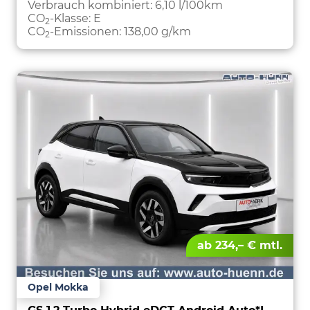
PARKEN
Verbrauch kombiniert:
6,10 l/100km
CO
-Klasse:
E
2
CO
-Emissionen:
138,00 g/km
2
ab 234,– € mtl.
Opel Mokka