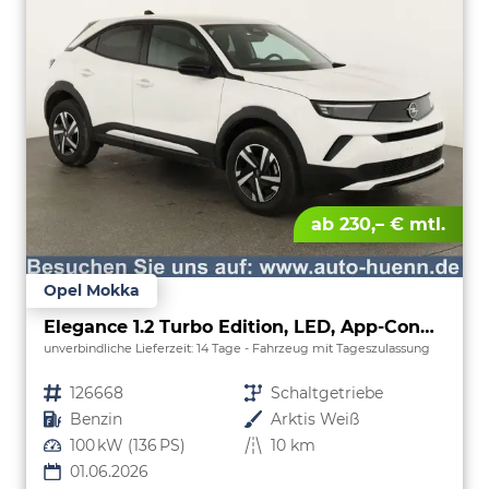
ab 230,– € mtl.
Opel Mokka
Elegance 1.2 Turbo Edition, LED, App-Connect, 5 J.-Garantie
unverbindliche Lieferzeit:
14 Tage
Fahrzeug mit Tageszulassung
Fahrzeugnr.
126668
Getriebe
Schaltgetriebe
Kraftstoff
Benzin
Außenfarbe
Arktis Weiß
Leistung
100 kW (136 PS)
Kilometerstand
10 km
01.06.2026