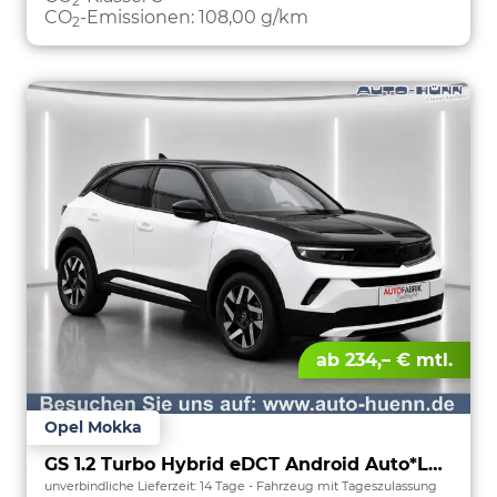
2
CO
-Emissionen:
108,00 g/km
2
ab 234,– € mtl.
Opel Mokka
GS 1.2 Turbo Hybrid eDCT Android Auto*Leder*SHZ*Kamera*Klimaauto*LED*
unverbindliche Lieferzeit:
14 Tage
Fahrzeug mit Tageszulassung