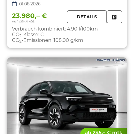
01.08.2026
23.980,– €
DETAILS
incl. 19% MwSt.
FAHRZE
PARKEN
Verbrauch kombiniert:
4,90 l/100km
CO
-Klasse:
C
2
CO
-Emissionen:
108,00 g/km
2
ab 245,– € mtl.