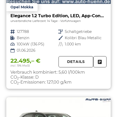
Opel Mokka
Elegance 1.2 Turbo Edition, LED, App-Connect, 5 J.-Garantie
unverbindliche Lieferzeit:
14 Tage
Vorführwagen
Fahrzeugnr.
127788
Getriebe
Schaltgetriebe
Kraftstoff
Benzin
Außenfarbe
Kolibri Blau Metallic
Leistung
100 kW (136 PS)
Kilometerstand
1.000 km
01.06.2026
22.495,– €
DETAILS
incl. 19% MwSt.
FAHRZE
PARKEN
Verbrauch kombiniert:
5,60 l/100km
CO
-Klasse:
D
2
CO
-Emissionen:
127,00 g/km
2