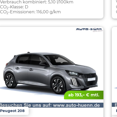
Verbrauch kombiniert:
5,10 l/100km
CO
-Klasse:
D
2
CO
-Emissionen:
116,00 g/km
2
ab 193,– € mtl.
Peugeot 208