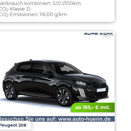
Verbrauch kombiniert:
5,10 l/100km
CO
-Klasse:
D
2
CO
-Emissionen:
116,00 g/km
2
ab 193,– € mtl.
Peugeot 208