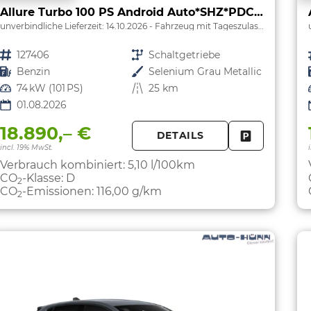
Allure Turbo 100 PS Android Auto*SHZ*PDC v/h*Klimaauto*Tempomat*
unverbindliche Lieferzeit:
14.10.2026
Fahrzeug mit Tageszulassung
Fahrzeugnr.
127406
Getriebe
Schaltgetriebe
Kraftstoff
Benzin
Außenfarbe
Selenium Grau Metallic
Leistung
74 kW (101 PS)
Kilometerstand
25 km
01.08.2026
18.890,– €
DETAILS
FAHRZEUG 
incl. 19% MwSt.
Verbrauch kombiniert:
5,10 l/100km
CO
-Klasse:
D
2
CO
-Emissionen:
116,00 g/km
2