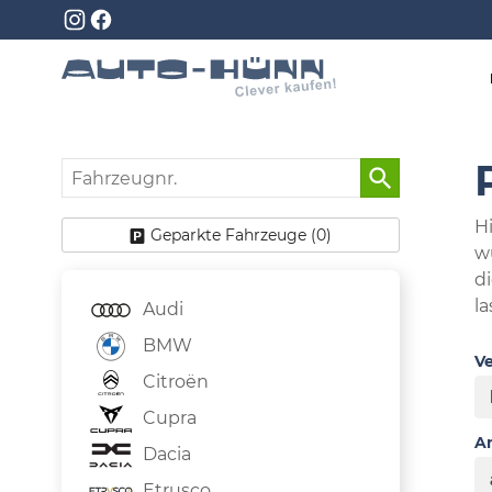
Fahrzeugnr.
Hi
Geparkte Fahrzeuge (
0
)
w
d
la
Audi
BMW
Ve
Citroën
Cupra
An
Dacia
Etrusco