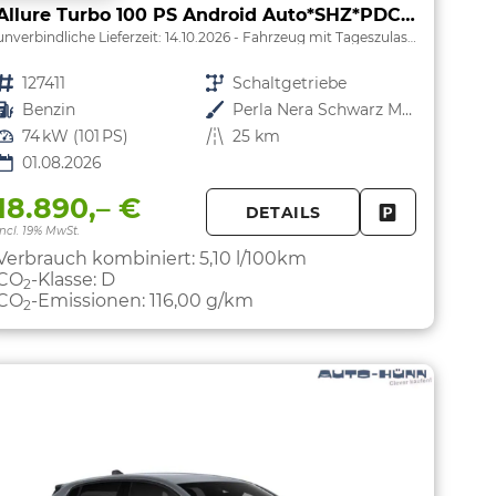
Allure Turbo 100 PS Android Auto*SHZ*PDC v/h*Klimaauto*Tempomat*
unverbindliche Lieferzeit:
14.10.2026
Fahrzeug mit Tageszulassung
Fahrzeugnr.
127411
Getriebe
Schaltgetriebe
Kraftstoff
Benzin
Außenfarbe
Perla Nera Schwarz Metallic
Leistung
74 kW (101 PS)
Kilometerstand
25 km
01.08.2026
18.890,– €
DETAILS
PARKEN
FAHRZEUG 
incl. 19% MwSt.
Verbrauch kombiniert:
5,10 l/100km
CO
-Klasse:
D
2
CO
-Emissionen:
116,00 g/km
2