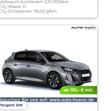
Verbrauch kombiniert:
5,10 l/100km
CO
-Klasse:
D
2
CO
-Emissionen:
116,00 g/km
2
ab 193,– € mtl.
Peugeot 208