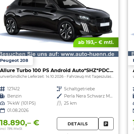
ab 193,– € mtl.
Peugeot 208
Allure Turbo 100 PS Android Auto*SHZ*PDC v/h*Klimaauto*Tempomat*
unverbindliche Lieferzeit:
14.10.2026
Fahrzeug mit Tageszulassung
Fahrzeugnr.
127412
Getriebe
Schaltgetriebe
Kraftstoff
Benzin
Außenfarbe
Perla Nera Schwarz Metallic
Leistung
74 kW (101 PS)
Kilometerstand
25 km
01.08.2026
18.890,– €
DETAILS
FAHRZEUG 
incl. 19% MwSt.