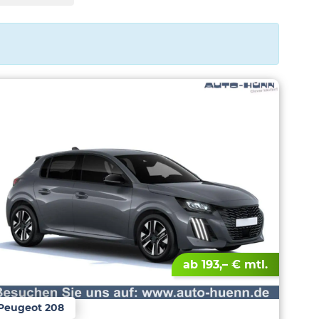
ab 193,– € mtl.
Peugeot 208