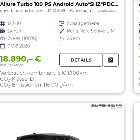
Allure Turbo 100 PS Android Auto*SHZ*PDC v/h*Klimaauto*Tempomat*
unverbindliche Lieferzeit:
14.10.2026
Fahrzeug mit Tageszulassung
Fahrzeugnr.
127410
Getriebe
Schaltgetriebe
Kraftstoff
Benzin
Außenfarbe
Perla Nera Schwarz Metallic
Leistung
74 kW (101 PS)
Kilometerstand
25 km
01.08.2026
18.890,– €
DETAILS
FAHRZEUG 
incl. 19% MwSt.
Verbrauch kombiniert:
5,10 l/100km
CO
-Klasse:
D
2
CO
-Emissionen:
116,00 g/km
2