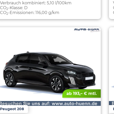
Verbrauch kombiniert:
5,10 l/100km
CO
-Klasse:
D
2
CO
-Emissionen:
116,00 g/km
2
ab 193,– € mtl.
Peugeot 208