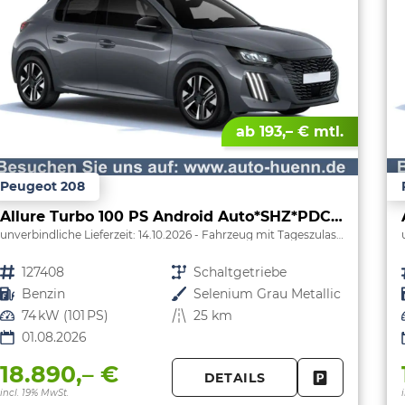
ab 193,– € mtl.
Peugeot 208
Allure Turbo 100 PS Android Auto*SHZ*PDC v/h*Klimaauto*Tempomat*
unverbindliche Lieferzeit:
14.10.2026
Fahrzeug mit Tageszulassung
Fahrzeugnr.
127408
Getriebe
Schaltgetriebe
Kraftstoff
Benzin
Außenfarbe
Selenium Grau Metallic
Leistung
74 kW (101 PS)
Kilometerstand
25 km
01.08.2026
18.890,– €
DETAILS
FAHRZEUG 
incl. 19% MwSt.