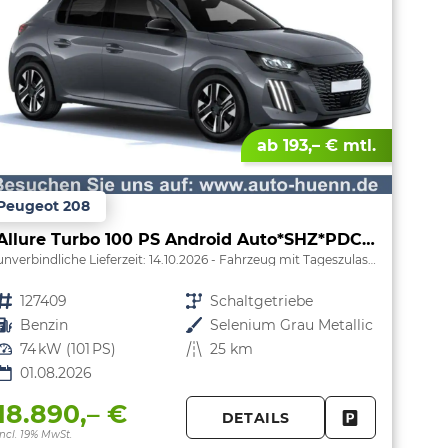
ab 193,– € mtl.
Peugeot 208
Allure Turbo 100 PS Android Auto*SHZ*PDC v/h*Klimaauto*Tempomat*
unverbindliche Lieferzeit:
14.10.2026
Fahrzeug mit Tageszulassung
Fahrzeugnr.
127409
Getriebe
Schaltgetriebe
Kraftstoff
Benzin
Außenfarbe
Selenium Grau Metallic
Leistung
74 kW (101 PS)
Kilometerstand
25 km
01.08.2026
18.890,– €
DETAILS
PARKEN
FAHRZEUG 
incl. 19% MwSt.