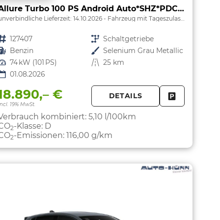
Allure Turbo 100 PS Android Auto*SHZ*PDC v/h*Klimaauto*Tempomat*
unverbindliche Lieferzeit:
14.10.2026
Fahrzeug mit Tageszulassung
Fahrzeugnr.
127407
Getriebe
Schaltgetriebe
Kraftstoff
Benzin
Außenfarbe
Selenium Grau Metallic
Leistung
74 kW (101 PS)
Kilometerstand
25 km
01.08.2026
18.890,– €
DETAILS
PARKEN
FAHRZEUG 
incl. 19% MwSt.
Verbrauch kombiniert:
5,10 l/100km
CO
-Klasse:
D
2
CO
-Emissionen:
116,00 g/km
2