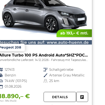
ab 193,– € mtl.
Peugeot 208
Allure Turbo 100 PS Android Auto*SHZ*PDC v/h*Klimaauto*Tempomat*
unverbindliche Lieferzeit:
14.12.2026
Fahrzeug mit Tageszulassung
Fahrzeugnr.
127413
Getriebe
Schaltgetriebe
Kraftstoff
Benzin
Außenfarbe
Artense Grau Metallic
Leistung
74 kW (101 PS)
Kilometerstand
25 km
01.08.2026
18.890,– €
DETAILS
PARKEN
FAHRZEUG 
incl. 19% MwSt.