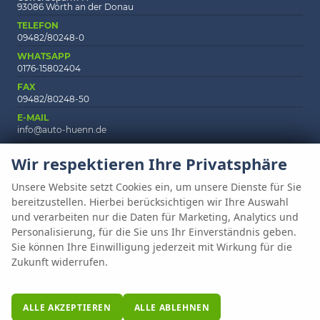
93086 Wörth an der Donau
TELEFON
09482/80248-0
WHATSAPP
0176-15802404
FAX
09482/80248-50
E-MAIL
info@auto-huenn.de
Wir respektieren Ihre Privatsphäre
Unsere Website setzt Cookies ein, um unsere Dienste für Sie
Anmelden
Fragen & Antworten
Impressum
AGB
bereitzustellen. Hierbei berücksichtigen wir Ihre Auswahl
Datenschutz
Cookie-Einstellungen
und verarbeiten nur die Daten für Marketing, Analytics und
Personalisierung, für die Sie uns Ihr Einverständnis geben.
Weitere Informationen zum offiziellen Kraftstoffverbrauch und zu den
Sie können Ihre Einwilligung jederzeit mit Wirkung für die
offiziellen spezifischen CO
-Emissionen und gegebenenfalls zum
2
Zukunft widerrufen.
Stromverbrauch neuer PKW können dem 'Leitfaden über den offiziellen
Kraftstoffverbrauch, die offiziellen spezifischen CO
-Emissionen und den
2
offiziellen Stromverbrauch neuer PKW' entnommen werden, der an allen
Verkaufsstellen und bei der 'Deutschen Automobil Treuhand GmbH'
ALLE AKZEPTIEREN
ALLE ABLEHNEN
unentgeltlich erhältlich ist unter www.dat.de.