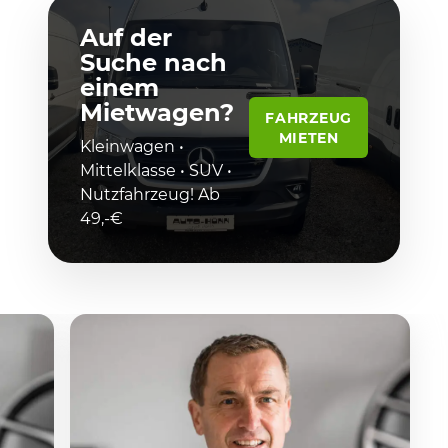
Auf der
Suche nach
einem
Mietwagen?
FAHRZEUG
MIETEN
Kleinwagen •
Mittelklasse • SUV •
Nutzfahrzeug! Ab
49,-€