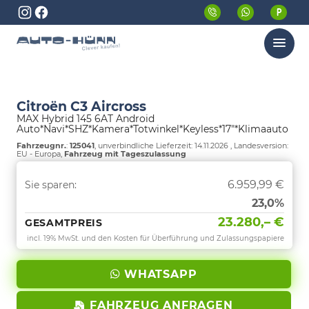
Menü
Citroën C3 Aircross
MAX Hybrid 145 6AT Android
Auto*Navi*SHZ*Kamera*Totwinkel*Keyless*17"*Klimaauto
Fahrzeugnr.
:
125041
, unverbindliche Lieferzeit:
14.11.2026
, Landesversion:
EU - Europa,
Fahrzeug mit Tageszulassung
6.959,99 €
Sie sparen:
23,0%
23.280,– €
GESAMTPREIS
incl. 19% MwSt. und den Kosten für Überführung und Zulassungspapiere
WHATSAPP
FAHRZEUG ANFRAGEN