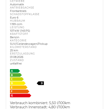
GETRIEBE
Automatik
ANTRIEBSACHSE
Frontantrieb
SCHADSTOFFKLASSE
Euro 6
HUBRAUM
1.199 ccm
LEISTUNG
107 kW (145 PS)
KRAFTSTOFF
Benzin
KATEGORIE
SUV/Geländewagen/Pickup
KILOMETERSTAND
25 km
ERSTZULASSUNG
01.08.2026
ZUSTAND
unfallfrei
Verbrauch kombiniert:
5,50 l/100km
Verbrauch Innenstadt:
4,80 l/100km