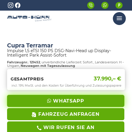
Menü
Cupra Terramar
Impulse 1,5 eTSI 150 PS DSG-Navi-Head up Display-
Intelligent Park Assist-Sofort
Fahrzeugnr.
:
121452
, unverbindliche Lieferzeit: Sofort , Landesversion: H -
Ungarn,
Neuwagen mit Tageszulassung
37.990,– €
GESAMTPREIS
incl. 19% MwSt. und den Kosten für Überführung und Zulassungspapiere
WHATSAPP
FAHRZEUG ANFRAGEN
WIR RUFEN SIE AN