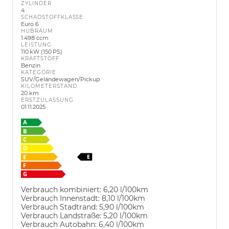
ZYLINDER
4
SCHADSTOFFKLASSE
Euro 6
HUBRAUM
1.498 ccm
LEISTUNG
110 kW (150 PS)
KRAFTSTOFF
Benzin
KATEGORIE
SUV/Geländewagen/Pickup
KILOMETERSTAND
20 km
ERSTZULASSUNG
01.11.2025
Verbrauch kombiniert:
6,20 l/100km
Verbrauch Innenstadt:
8,10 l/100km
Verbrauch Stadtrand:
5,90 l/100km
Verbrauch Landstraße:
5,20 l/100km
Verbrauch Autobahn:
6,40 l/100km