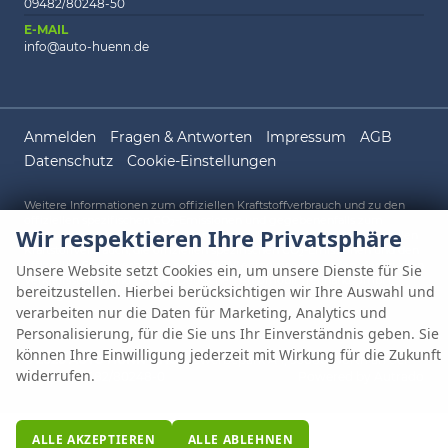
09482/80248-50
E-MAIL
info@auto-huenn.de
Anmelden
Fragen & Antworten
Impressum
AGB
Datenschutz
Cookie-Einstellungen
Weitere Informationen zum offiziellen Kraftstoffverbrauch und zu den
offiziellen spezifischen CO
-Emissionen und gegebenenfalls zum
2
Wir respektieren Ihre Privatsphäre
Stromverbrauch neuer PKW können dem 'Leitfaden über den offiziellen
Kraftstoffverbrauch, die offiziellen spezifischen CO
-Emissionen und den
2
offiziellen Stromverbrauch neuer PKW' entnommen werden, der an allen
Unsere Website setzt Cookies ein, um unsere Dienste für Sie
Verkaufsstellen und bei der 'Deutschen Automobil Treuhand GmbH'
bereitzustellen. Hierbei berücksichtigen wir Ihre Auswahl und
unentgeltlich erhältlich ist unter www.dat.de.
verarbeiten nur die Daten für Marketing, Analytics und
Personalisierung, für die Sie uns Ihr Einverständnis geben. Sie
können Ihre Einwilligung jederzeit mit Wirkung für die Zukunft
© 2026
AUTO HÜNN OHG
,
Gewerbepark A 1
,
93086
Wörth an der
widerrufen.
Donau,
09482/80248-0
Powered by Autrado
ALLE AKZEPTIEREN
ALLE ABLEHNEN