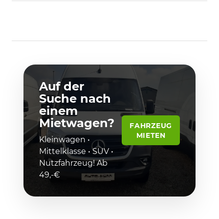
Auf der
Suche nach
einem
Mietwagen?
FAHRZEUG
MIETEN
Kleinwagen •
Mittelklasse • SUV •
Nutzfahrzeug! Ab
49,-€