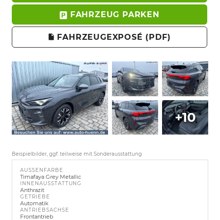
FAHRZEUG PARKEN
FAHRZEUGEXPOSÉ (PDF)
+10
Beispielbilder, ggf. teilweise mit Sonderausstattung
AUSSENFARBE
Timafaya Grey Metallic
INNENAUSSTATTUNG
Anthrazit
GETRIEBE
Automatik
ANTRIEBSACHSE
Frontantrieb