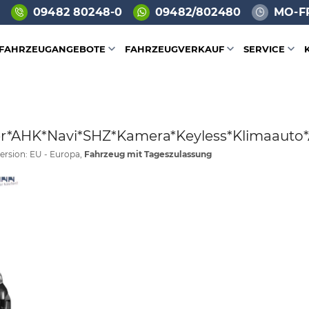
09482 80248-0
09482/802480
MO-FR
FAHRZEUGANGEBOTE
FAHRZEUGVERKAUF
SERVICE
tzer*AHK*Navi*SHZ*Kamera*Keyless*Klimaauto
ersion: EU - Europa,
Fahrzeug mit Tageszulassung