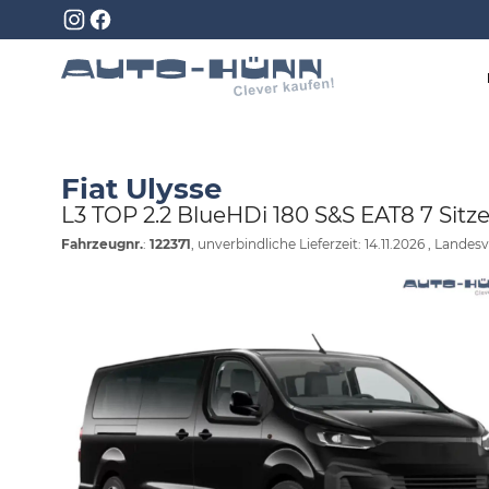
Fiat Ulysse
L3 TOP 2.2 BlueHDi 180 S&S EAT8 7 Si
Fahrzeugnr.
:
122371
, unverbindliche Lieferzeit:
14.11.2026
, Landesv