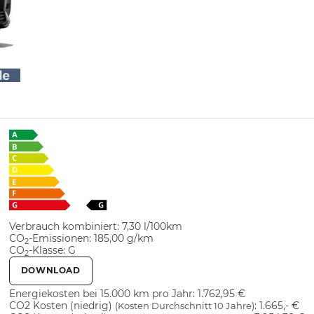
Verbrauch kombiniert:
7,30 l/100km
CO
-Emissionen:
185,00 g/km
2
CO
-Klasse:
G
2
DOWNLOAD
Energiekosten bei 15.000 km pro Jahr:
1.762,95 €
CO2 Kosten (niedrig)
:
1.665,- €
(Kosten Durchschnitt 10 Jahre)