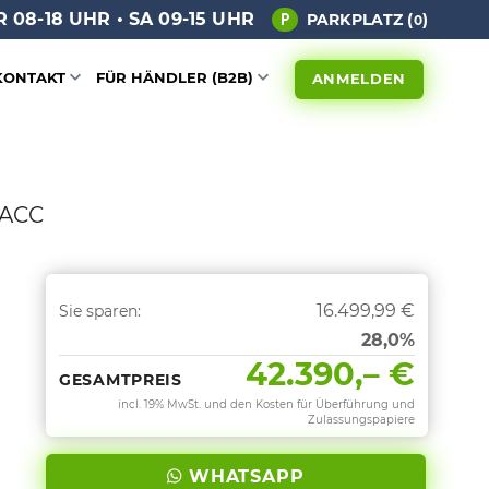
 08-18 UHR • SA 09-15 UHR
PARKPLATZ (
)
0
KONTAKT
FÜR HÄNDLER (B2B)
ANMELDEN
*ACC
16.499,99 €
Sie sparen:
28,0%
42.390,– €
GESAMTPREIS
incl. 19% MwSt. und den Kosten für Überführung und
Zulassungspapiere
WHATSAPP