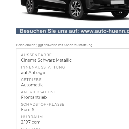
Beispielbilder, ggf. teilweise mit Sonderausstattung
AUSSENFARBE
Cinema Schwarz Metallic
INNENAUSSTATTUNG
auf Anfrage
GETRIEBE
Automatik
ANTRIEBSACHSE
Frontantrieb
SCHADSTOFFKLASSE
Euro 6
HUBRAUM
2.197 ccm