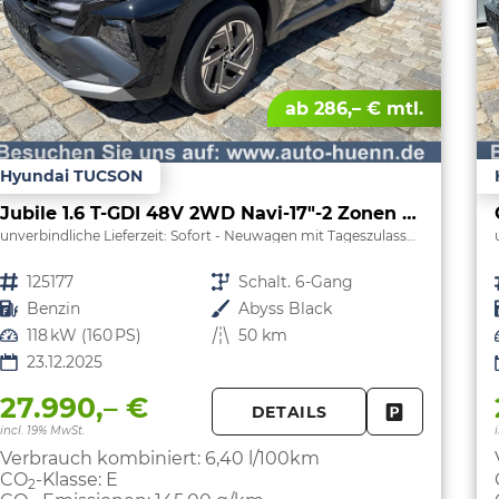
ab 286,– € mtl.
Hyundai TUCSON
Jubile 1.6 T-GDI 48V 2WD Navi-17"-2 Zonen Klimaautomatik-LED-Kamera-Sofort
unverbindliche Lieferzeit: Sofort
Neuwagen mit Tageszulassung
Fahrzeugnr.
125177
Getriebe
Schalt. 6-Gang
Kraftstoff
Benzin
Außenfarbe
Abyss Black
Leistung
118 kW (160 PS)
Kilometerstand
50 km
23.12.2025
27.990,– €
DETAILS
FAHRZEUG 
incl. 19% MwSt.
Verbrauch kombiniert:
6,40 l/100km
CO
-Klasse:
E
2