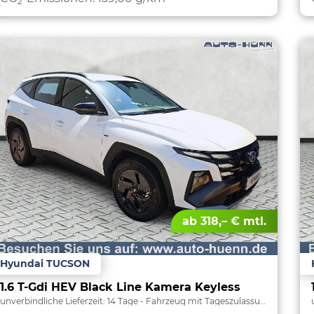
2
ab 318,– € mtl.
Hyundai TUCSON
1.6 T-Gdi HEV Black Line Kamera Keyless
unverbindliche Lieferzeit:
14 Tage
Fahrzeug mit Tageszulassung