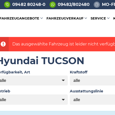
09482 80248-0
09482/802480
MO-FR
FAHRZEUGANGEBOTE
FAHRZEUGVERKAUF
SERVICE
Das ausgewählte Fahrzeug ist leider nicht verfügb
Hyundai TUCSON
rfügbarkeit, Art
Kraftstoff
trieb
Ausstattungslinie