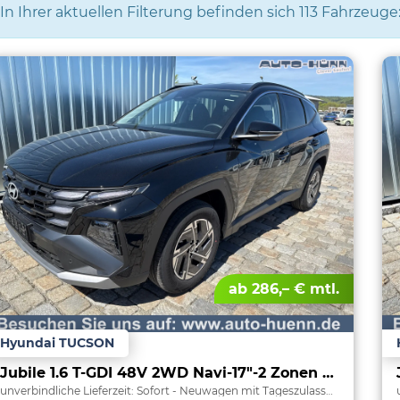
In Ihrer aktuellen Filterung befinden sich
113
Fahrzeuge
ab 286,– € mtl.
Hyundai TUCSON
Jubile 1.6 T-GDI 48V 2WD Navi-17"-2 Zonen Klimaautomatik-LED-Kamera-Sofort
unverbindliche Lieferzeit: Sofort
Neuwagen mit Tageszulassung