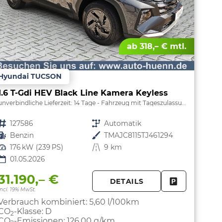
ab 318,– € mtl.
Hyundai TUCSON
1.6 T-Gdi HEV Black Line Kamera Keyless
unverbindliche Lieferzeit:
14 Tage
Fahrzeug mit Tageszulassung
Fahrzeugnr.
127586
Getriebe
Automatik
Kraftstoff
Benzin
Außenfarbe
TMAJC8115TJ461294
Leistung
176 kW (239 PS)
Kilometerstand
9 km
01.05.2026
31.190,– €
DETAILS
PARKEN
FAHRZEUG 
incl. 19% MwSt.
Verbrauch kombiniert:
5,60 l/100km
CO
-Klasse:
D
2
CO
-Emissionen:
126,00 g/km