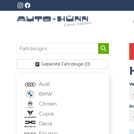
Fahrzeugnr.
Geparkte Fahrzeuge (
0
)
Audi
Ve
BMW
Citroën
An
Cupra
Dacia
Etrusco