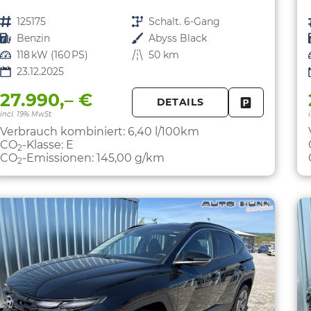
Fahrzeugnr.
125175
Getriebe
Schalt. 6-Gang
Kraftstoff
Benzin
Außenfarbe
Abyss Black
Leistung
118 kW (160 PS)
Kilometerstand
50 km
23.12.2025
27.990,– €
DETAILS
FAHRZEUG 
incl. 19% MwSt.
Verbrauch kombiniert:
6,40 l/100km
CO
-Klasse:
E
2
CO
-Emissionen:
145,00 g/km
2