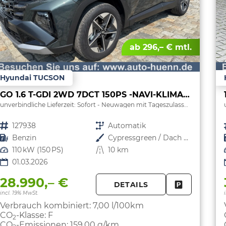
ab 296,– € mtl.
Hyundai TUCSON
GO 1.6 T-GDI 2WD 7DCT 150PS -NAVI-KLIMAAUTOM-ALU18"-SHZ-WINTER-LED-PDC-KAMERA-KEYLESS GO-Sofort
unverbindliche Lieferzeit: Sofort
Neuwagen mit Tageszulassung
Fahrzeugnr.
127938
Getriebe
Automatik
Kraftstoff
Benzin
Außenfarbe
Cypressgreen / Dach Schwarz
Leistung
110 kW (150 PS)
Kilometerstand
10 km
01.03.2026
28.990,– €
DETAILS
FAHRZEUG 
incl. 19% MwSt.
Verbrauch kombiniert:
7,00 l/100km
CO
-Klasse:
F
2
CO
-Emissionen:
159,00 g/km