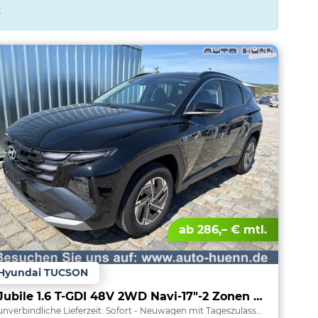
:
ab 286,– € mtl.
Hyundai TUCSON
Jubile 1.6 T-GDI 48V 2WD Navi-17"-2 Zonen Klimaautomatik-LED-Kamera-Sofort
unverbindliche Lieferzeit: Sofort
Neuwagen mit Tageszulassung