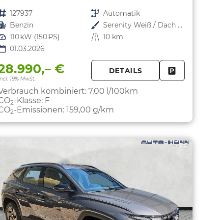
Fahrzeugnr.
127937
Getriebe
Automatik
Kraftstoff
Benzin
Außenfarbe
Serenity Weiß / Dach Schwarz
Leistung
110 kW (150 PS)
Kilometerstand
10 km
01.03.2026
28.990,– €
DETAILS
PARKEN
FAHRZEUG 
incl. 19% MwSt.
Verbrauch kombiniert:
7,00 l/100km
CO
-Klasse:
F
2
CO
-Emissionen:
159,00 g/km
2