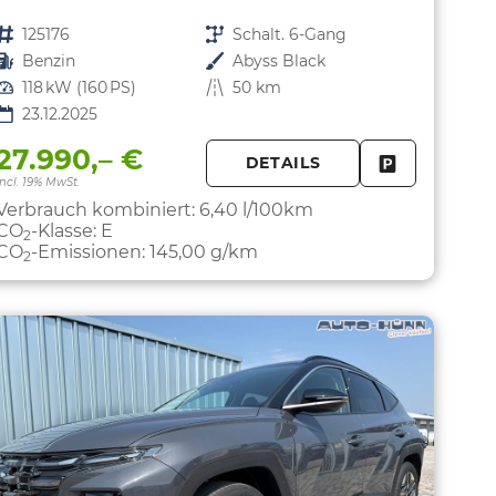
Fahrzeugnr.
125176
Getriebe
Schalt. 6-Gang
Kraftstoff
Benzin
Außenfarbe
Abyss Black
Leistung
118 kW (160 PS)
Kilometerstand
50 km
23.12.2025
27.990,– €
DETAILS
PARKEN
FAHRZEUG 
incl. 19% MwSt.
Verbrauch kombiniert:
6,40 l/100km
CO
-Klasse:
E
2
CO
-Emissionen:
145,00 g/km
2