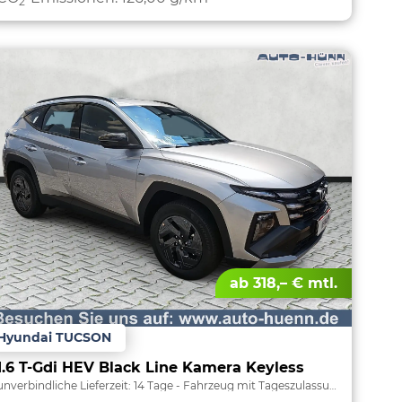
2
ab 318,– € mtl.
Hyundai TUCSON
1.6 T-Gdi HEV Black Line Kamera Keyless
unverbindliche Lieferzeit:
14 Tage
Fahrzeug mit Tageszulassung