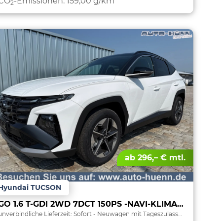
CO
-Emissionen:
159,00 g/km
2
ab 296,– € mtl.
Hyundai TUCSON
GO 1.6 T-GDI 2WD 7DCT 150PS -NAVI-KLIMAAUTOM-ALU18"-SHZ-WINTER-LED-PDC-KAMERA-KEYLESS GO-Sofort
unverbindliche Lieferzeit: Sofort
Neuwagen mit Tageszulassung