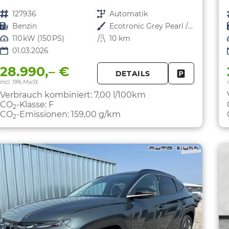
Fahrzeugnr.
127936
Getriebe
Automatik
Kraftstoff
Benzin
Außenfarbe
Ecotronic Grey Pearl / Dach Schwarz
Leistung
110 kW (150 PS)
Kilometerstand
10 km
01.03.2026
28.990,– €
DETAILS
FAHRZEUG 
incl. 19% MwSt.
Verbrauch kombiniert:
7,00 l/100km
CO
-Klasse:
F
2
CO
-Emissionen:
159,00 g/km
2