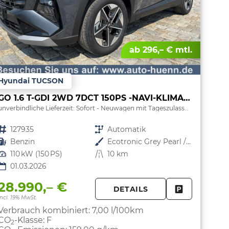
ab 296,– € mtl.
Hyundai TUCSON
GO 1.6 T-GDI 2WD 7DCT 150PS -NAVI-KLIMAAUTOM-ALU18"-SHZ-WINTER-LED-PDC-KAMERA-KEYLESS GO-Sofort
unverbindliche Lieferzeit: Sofort
Neuwagen mit Tageszulassung
Fahrzeugnr.
127935
Getriebe
Automatik
Kraftstoff
Benzin
Außenfarbe
Ecotronic Grey Pearl / Dach Schwarz
Leistung
110 kW (150 PS)
Kilometerstand
10 km
01.03.2026
28.990,– €
DETAILS
PARKEN
FAHRZEUG 
incl. 19% MwSt.
Verbrauch kombiniert:
7,00 l/100km
CO
-Klasse:
F
2