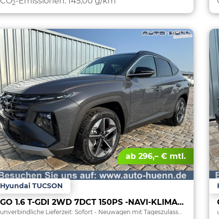
CO
-Emissionen:
145,00 g/km
2
ab 296,– € mtl.
Hyundai TUCSON
GO 1.6 T-GDI 2WD 7DCT 150PS -NAVI-KLIMAAUTOM-ALU18"-SHZ-WINTER-LED-PDC-KAMERA-KEYLESS GO–Sofort
unverbindliche Lieferzeit: Sofort
Neuwagen mit Tageszulassung