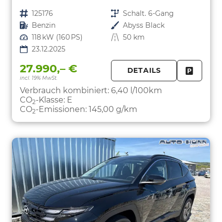
Fahrzeugnr.
125176
Getriebe
Schalt. 6-Gang
Kraftstoff
Benzin
Außenfarbe
Abyss Black
Leistung
118 kW (160 PS)
Kilometerstand
50 km
23.12.2025
27.990,– €
DETAILS
incl. 19% MwSt.
FAHRZE
PARKEN
Verbrauch kombiniert:
6,40 l/100km
CO
-Klasse:
E
2
CO
-Emissionen:
145,00 g/km
2