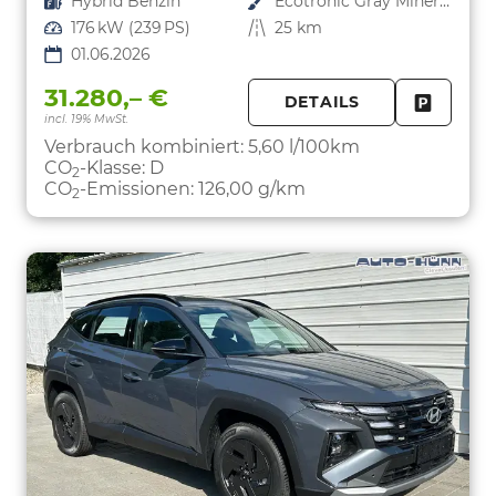
Kraftstoff
Hybrid Benzin
Außenfarbe
Ecotronic Gray Mineraleffekt
Leistung
176 kW (239 PS)
Kilometerstand
25 km
01.06.2026
31.280,– €
DETAILS
incl. 19% MwSt.
FAHRZE
PARKEN
Verbrauch kombiniert:
5,60 l/100km
CO
-Klasse:
D
2
CO
-Emissionen:
126,00 g/km
2