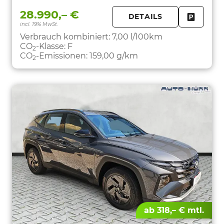
28.990,– €
DETAILS
incl. 19% MwSt.
FAHRZE
PARKEN
Verbrauch kombiniert:
7,00 l/100km
CO
-Klasse:
F
2
CO
-Emissionen:
159,00 g/km
2
ab 318,– € mtl.