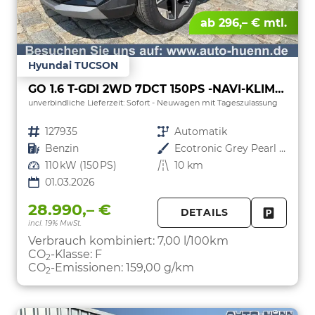
ab 296,– € mtl.
Hyundai TUCSON
GO 1.6 T-GDI 2WD 7DCT 150PS -NAVI-KLIMAAUTOM-ALU18"-SHZ-WINTER-LED-PDC-KAMERA-KEYLESS GO-Sofort
unverbindliche Lieferzeit: Sofort
Neuwagen mit Tageszulassung
Fahrzeugnr.
127935
Getriebe
Automatik
Kraftstoff
Benzin
Außenfarbe
Ecotronic Grey Pearl / Dach Schwarz
Leistung
110 kW (150 PS)
Kilometerstand
10 km
01.03.2026
28.990,– €
DETAILS
incl. 19% MwSt.
FAHRZE
PARKEN
Verbrauch kombiniert:
7,00 l/100km
CO
-Klasse:
F
2
CO
-Emissionen:
159,00 g/km
2