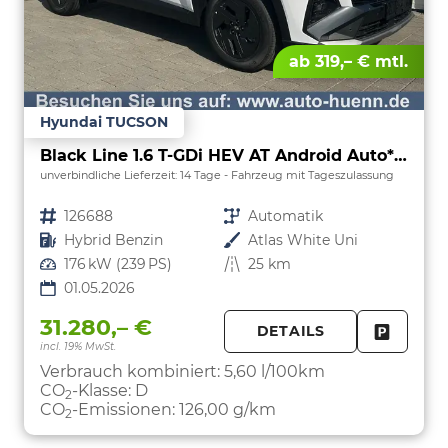
ab 319,– € mtl.
Hyundai TUCSON
Black Line 1.6 T-GDi HEV AT Android Auto*Navi*SHZ*Kamera*2Z Klimaauto*
unverbindliche Lieferzeit:
14 Tage
Fahrzeug mit Tageszulassung
Fahrzeugnr.
126688
Getriebe
Automatik
Kraftstoff
Hybrid Benzin
Außenfarbe
Atlas White Uni
Leistung
176 kW (239 PS)
Kilometerstand
25 km
01.05.2026
31.280,– €
DETAILS
incl. 19% MwSt.
FAHRZE
PARKEN
Verbrauch kombiniert:
5,60 l/100km
CO
-Klasse:
D
2
CO
-Emissionen:
126,00 g/km
2