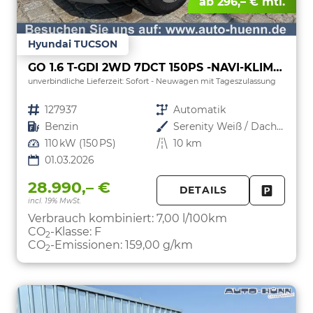
ab 296,– € mtl.
Hyundai TUCSON
GO 1.6 T-GDI 2WD 7DCT 150PS -NAVI-KLIMAAUTOM-ALU18"-SHZ-WINTER-LED-PDC-KAMERA-KEYLESS GO-Sofort
unverbindliche Lieferzeit: Sofort
Neuwagen mit Tageszulassung
Fahrzeugnr.
127937
Getriebe
Automatik
Kraftstoff
Benzin
Außenfarbe
Serenity Weiß / Dach Schwarz
Leistung
110 kW (150 PS)
Kilometerstand
10 km
01.03.2026
28.990,– €
DETAILS
incl. 19% MwSt.
FAHRZE
PARKEN
Verbrauch kombiniert:
7,00 l/100km
CO
-Klasse:
F
2
CO
-Emissionen:
159,00 g/km
2