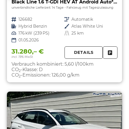
Black Line 1.6 T-GDi HEV AT Android Auto*Navi*SHZ*Kamera*2Z Klimaauto*
unverbindliche Lieferzeit:
14 Tage
Fahrzeug mit Tageszulassung
Fahrzeugnr.
126682
Getriebe
Automatik
Kraftstoff
Hybrid Benzin
Außenfarbe
Atlas White Uni
Leistung
176 kW (239 PS)
Kilometerstand
25 km
01.05.2026
31.280,– €
DETAILS
incl. 19% MwSt.
FAHRZE
PARKEN
Verbrauch kombiniert:
5,60 l/100km
CO
-Klasse:
D
2
CO
-Emissionen:
126,00 g/km
2