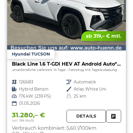
ab 319,– € mtl.
Hyundai TUCSON
Black Line 1.6 T-GDi HEV AT Android Auto*Navi*SHZ*Kamera*2Z Klimaauto*
unverbindliche Lieferzeit:
14 Tage
Fahrzeug mit Tageszulassung
Fahrzeugnr.
126683
Getriebe
Automatik
Kraftstoff
Hybrid Benzin
Außenfarbe
Atlas White Uni
Leistung
176 kW (239 PS)
Kilometerstand
25 km
01.05.2026
31.280,– €
DETAILS
incl. 19% MwSt.
FAHRZE
PARKEN
Verbrauch kombiniert:
5,60 l/100km