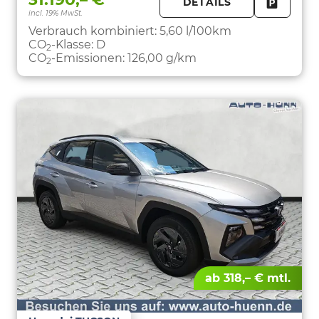
DETAILS
incl. 19% MwSt.
FAHRZE
PARKEN
Verbrauch kombiniert:
5,60 l/100km
CO
-Klasse:
D
2
CO
-Emissionen:
126,00 g/km
2
ab 318,– € mtl.