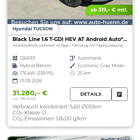
ab 319,– € mtl.
Hyundai TUCSON
Black Line 1.6 T-GDi HEV AT Android Auto*Navi*SHZ*Kamera*2Z Klimaauto*
unverbindliche Lieferzeit:
14 Tage
Fahrzeug mit Tageszulassung
Fahrzeugnr.
126693
Getriebe
Automatik
Kraftstoff
Hybrid Benzin
Außenfarbe
Ecotronic Gray Mineraleffekt
Leistung
176 kW (239 PS)
Kilometerstand
25 km
01.05.2026
31.280,– €
DETAILS
incl. 19% MwSt.
FAHRZE
PARKEN
Verbrauch kombiniert:
5,60 l/100km
CO
-Klasse:
D
2
CO
-Emissionen:
126,00 g/km
2