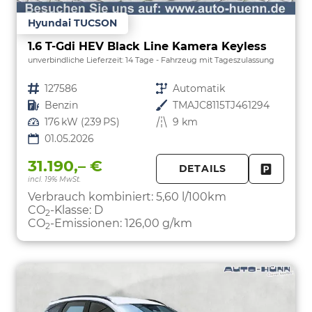
Hyundai TUCSON
1.6 T-Gdi HEV Black Line Kamera Keyless
unverbindliche Lieferzeit:
14 Tage
Fahrzeug mit Tageszulassung
Fahrzeugnr.
127586
Getriebe
Automatik
Kraftstoff
Benzin
Außenfarbe
TMAJC8115TJ461294
Leistung
176 kW (239 PS)
Kilometerstand
9 km
01.05.2026
31.190,– €
DETAILS
incl. 19% MwSt.
FAHRZE
PARKEN
Verbrauch kombiniert:
5,60 l/100km
CO
-Klasse:
D
2
CO
-Emissionen:
126,00 g/km
2