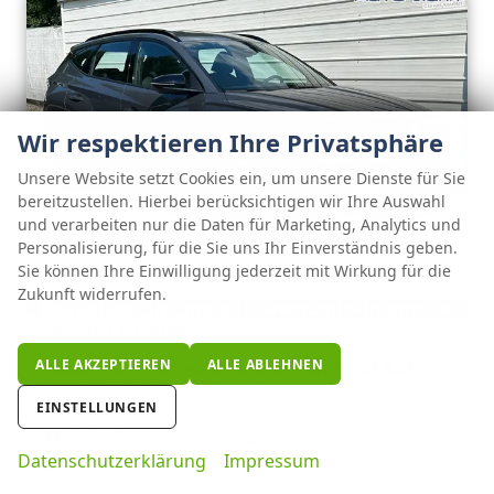
Wir respektieren Ihre Privatsphäre
Unsere Website setzt Cookies ein, um unsere Dienste für Sie
bereitzustellen. Hierbei berücksichtigen wir Ihre Auswahl
und verarbeiten nur die Daten für Marketing, Analytics und
Personalisierung, für die Sie uns Ihr Einverständnis geben.
ab 319,– € mtl.
Sie können Ihre Einwilligung jederzeit mit Wirkung für die
Zukunft widerrufen.
Hyundai TUCSON
ALLE AKZEPTIEREN
ALLE ABLEHNEN
Black Line 1.6 T-GDi HEV AT Android Auto*Navi*SHZ*Kamera*2Z Klimaauto*
unverbindliche Lieferzeit:
14 Tage
Fahrzeug mit Tageszulassung
EINSTELLUNGEN
Fahrzeugnr.
126694
Getriebe
Automatik
Datenschutzerklärung
Impressum
Kraftstoff
Hybrid Benzin
Außenfarbe
Ecotronic Gray Mineraleffekt
Leistung
176 kW (239 PS)
Kilometerstand
25 km