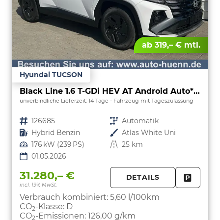
ab 319,– € mtl.
Hyundai TUCSON
Black Line 1.6 T-GDi HEV AT Android Auto*Navi*SHZ*Kamera*2Z Klimaauto*
unverbindliche Lieferzeit:
14 Tage
Fahrzeug mit Tageszulassung
Fahrzeugnr.
126685
Getriebe
Automatik
Kraftstoff
Hybrid Benzin
Außenfarbe
Atlas White Uni
Leistung
176 kW (239 PS)
Kilometerstand
25 km
01.05.2026
31.280,– €
DETAILS
incl. 19% MwSt.
FAHRZE
PARKEN
Verbrauch kombiniert:
5,60 l/100km
CO
-Klasse:
D
2
CO
-Emissionen:
126,00 g/km
2