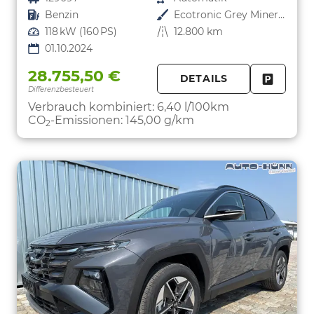
Kraftstoff
Benzin
Außenfarbe
Ecotronic Grey Mineraleffekt
Leistung
118 kW (160 PS)
Kilometerstand
12.800 km
01.10.2024
28.755,50 €
DETAILS
Differenzbesteuert
FAHRZE
PARKEN
Verbrauch kombiniert:
6,40 l/100km
CO
-Emissionen:
145,00 g/km
2