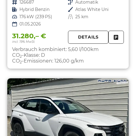
Fahrzeugnr.
126687
Getriebe
Automatik
Kraftstoff
Hybrid Benzin
Außenfarbe
Atlas White Uni
Leistung
176 kW (239 PS)
Kilometerstand
25 km
01.05.2026
31.280,– €
DETAILS
incl. 19% MwSt.
FAHRZE
PARKEN
Verbrauch kombiniert:
5,60 l/100km
CO
-Klasse:
D
2
CO
-Emissionen:
126,00 g/km
2