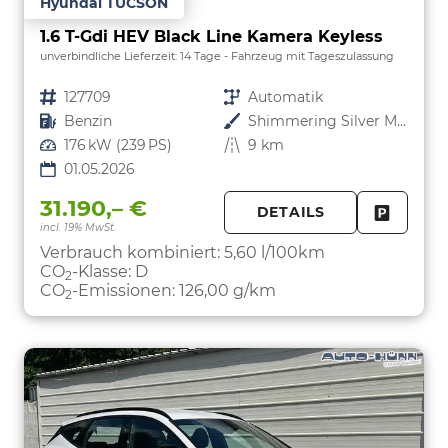
Hyundai TUCSON
1.6 T-Gdi HEV Black Line Kamera Keyless
unverbindliche Lieferzeit:
14 Tage
Fahrzeug mit Tageszulassung
Fahrzeugnr.
127709
Getriebe
Automatik
Kraftstoff
Benzin
Außenfarbe
Shimmering Silver Metallic
Leistung
176 kW (239 PS)
Kilometerstand
9 km
01.05.2026
31.190,– €
DETAILS
incl. 19% MwSt.
FAHRZE
PARKEN
Verbrauch kombiniert:
5,60 l/100km
CO
-Klasse:
D
2
CO
-Emissionen:
126,00 g/km
2