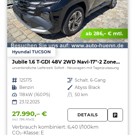
ab 286,– € mtl.
Hyundai TUCSON
Jubile 1.6 T-GDI 48V 2WD Navi-17"-2 Zonen Klimaautomatik-LED-Kamera-Sofort
unverbindliche Lieferzeit: Sofort
Neuwagen mit Tageszulassung
Fahrzeugnr.
125175
Getriebe
Schalt. 6-Gang
Kraftstoff
Benzin
Außenfarbe
Abyss Black
Leistung
118 kW (160 PS)
Kilometerstand
50 km
23.12.2025
27.990,– €
DETAILS
incl. 19% MwSt.
FAHRZE
PARKEN
Verbrauch kombiniert:
6,40 l/100km
CO
-Klasse:
E
2