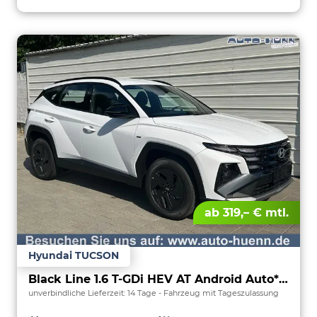
ab 319,– € mtl.
Hyundai TUCSON
Black Line 1.6 T-GDi HEV AT Android Auto*Navi*SHZ*Kamera*2Z Klimaauto*
unverbindliche Lieferzeit:
14 Tage
Fahrzeug mit Tageszulassung