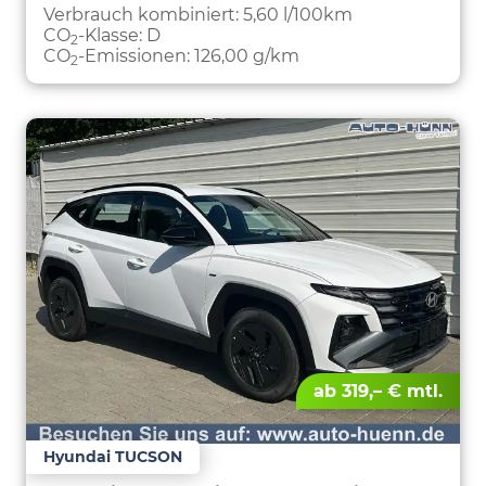
PARKEN
Verbrauch kombiniert:
5,60 l/100km
CO
-Klasse:
D
2
CO
-Emissionen:
126,00 g/km
2
ab 319,– € mtl.
Hyundai TUCSON