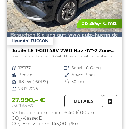
ab 286,– € mtl.
Hyundai TUCSON
Jubile 1.6 T-GDI 48V 2WD Navi-17"-2 Zonen Klimaautomatik-LED-Kamera-Sofort
unverbindliche Lieferzeit: Sofort
Neuwagen mit Tageszulassung
Fahrzeugnr.
125177
Getriebe
Schalt. 6-Gang
Kraftstoff
Benzin
Außenfarbe
Abyss Black
Leistung
118 kW (160 PS)
Kilometerstand
50 km
23.12.2025
27.990,– €
DETAILS
incl. 19% MwSt.
FAHRZE
PARKEN
Verbrauch kombiniert:
6,40 l/100km
CO
-Klasse:
E
2
CO
-Emissionen:
145,00 g/km
2