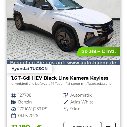
ab 318,– € mtl.
Hyundai TUCSON
1.6 T-Gdi HEV Black Line Kamera Keyless
unverbindliche Lieferzeit:
14 Tage
Fahrzeug mit Tageszulassung
Fahrzeugnr.
127708
Getriebe
Automatik
Kraftstoff
Benzin
Außenfarbe
Atlas White
Leistung
176 kW (239 PS)
Kilometerstand
9 km
01.05.2026
31.190,– €