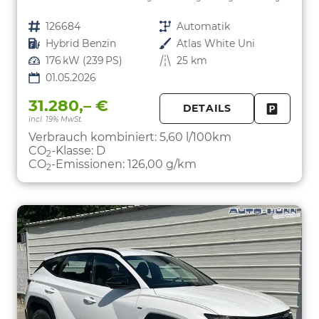
Fahrzeugnr.
126684
Getriebe
Automatik
Kraftstoff
Hybrid Benzin
Außenfarbe
Atlas White Uni
Leistung
176 kW (239 PS)
Kilometerstand
25 km
01.05.2026
31.280,– €
DETAILS
incl. 19% MwSt.
FAHRZE
PARKEN
Verbrauch kombiniert:
5,60 l/100km
CO
-Klasse:
D
2
CO
-Emissionen:
126,00 g/km
2