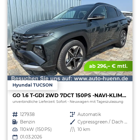
ab 296,– € mtl.
Hyundai TUCSON
GO 1.6 T-GDI 2WD 7DCT 150PS -NAVI-KLIMAAUTOM-ALU18"-SHZ-WINTER-LED-PDC-KAMERA-KEYLESS GO-Sofort
unverbindliche Lieferzeit: Sofort
Neuwagen mit Tageszulassung
Fahrzeugnr.
127938
Getriebe
Automatik
Kraftstoff
Benzin
Außenfarbe
Cypressgreen / Dach Schwarz
Leistung
110 kW (150 PS)
Kilometerstand
10 km
01.03.2026