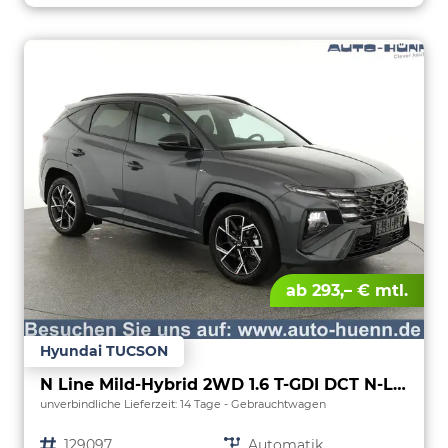
ab 293,– € mtl.
Hyundai TUCSON
N Line Mild-Hybrid 2WD 1.6 T-GDI DCT N-LINE, Navi, 19-Zoll, Teilleder
unverbindliche Lieferzeit:
14 Tage
Gebrauchtwagen
Fahrzeugnr.
129097
Getriebe
Automatik