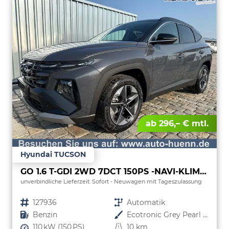
ab 296,– € mtl.
Hyundai TUCSON
GO 1.6 T-GDI 2WD 7DCT 150PS -NAVI-KLIMAAUTOM-ALU18"-SHZ-WINTER-LED-PDC-KAMERA-KEYLESS GO–Sofort
unverbindliche Lieferzeit: Sofort
Neuwagen mit Tageszulassung
Fahrzeugnr.
127936
Getriebe
Automatik
Kraftstoff
Benzin
Außenfarbe
Ecotronic Grey Pearl / Dach Schwarz
Leistung
110 kW (150 PS)
Kilometerstand
10 km