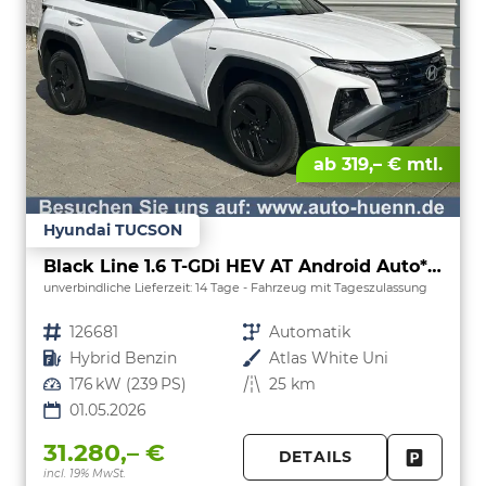
ab 319,– € mtl.
Hyundai TUCSON
Black Line 1.6 T-GDi HEV AT Android Auto*Navi*SHZ*Kamera*2Z Klimaauto*
unverbindliche Lieferzeit:
14 Tage
Fahrzeug mit Tageszulassung
Fahrzeugnr.
126681
Getriebe
Automatik
Kraftstoff
Hybrid Benzin
Außenfarbe
Atlas White Uni
Leistung
176 kW (239 PS)
Kilometerstand
25 km
01.05.2026
31.280,– €
DETAILS
incl. 19% MwSt.
FAHRZE