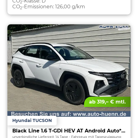
CO
-Klasse:
D
2
CO
-Emissionen:
126,00 g/km
2
ab 319,– € mtl.
Hyundai TUCSON
Black Line 1.6 T-GDi HEV AT Android Auto*Navi*SHZ*Kamera*2Z Klimaauto*
unverbindliche Lieferzeit:
14 Tage
Fahrzeug mit Tageszulassung