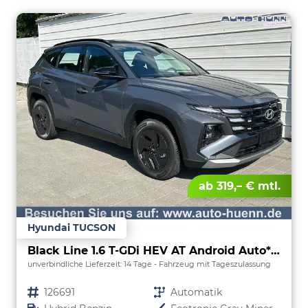
ab 319,– € mtl.
Hyundai TUCSON
Black Line 1.6 T-GDi HEV AT Android Auto*Navi*SHZ*Kamera*2Z Klimaauto*
unverbindliche Lieferzeit:
14 Tage
Fahrzeug mit Tageszulassung
Fahrzeugnr.
126691
Getriebe
Automatik