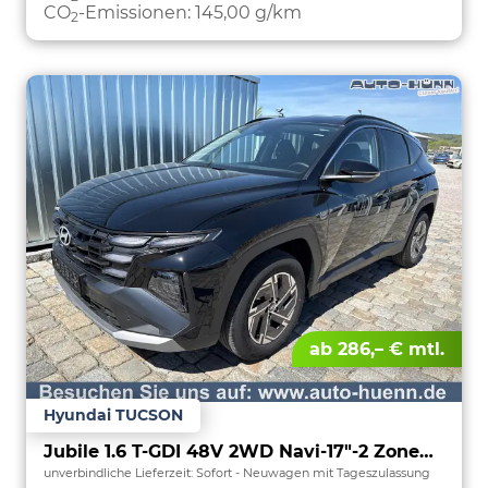
CO
-Emissionen:
145,00 g/km
2
ab 286,– € mtl.
Hyundai TUCSON
Jubile 1.6 T-GDI 48V 2WD Navi-17"-2 Zonen Klimaautomatik-LED-Kamera-Sofort
unverbindliche Lieferzeit: Sofort
Neuwagen mit Tageszulassung