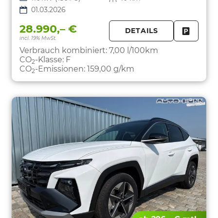
01.03.2026
28.990,– €
DETAILS
incl. 19% MwSt.
FAHRZE
PARKEN
Verbrauch kombiniert:
7,00 l/100km
CO
-Klasse:
F
2
CO
-Emissionen:
159,00 g/km
2