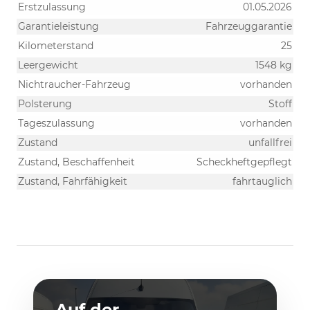
Erstzulassung
01.05.2026
Garantieleistung
Fahrzeuggarantie
Kilometerstand
25
Leergewicht
1548 kg
Nichtraucher-Fahrzeug
vorhanden
Polsterung
Stoff
Tageszulassung
vorhanden
Zustand
unfallfrei
Zustand, Beschaffenheit
Scheckheftgepflegt
Zustand, Fahrfähigkeit
fahrtauglich
Auf der