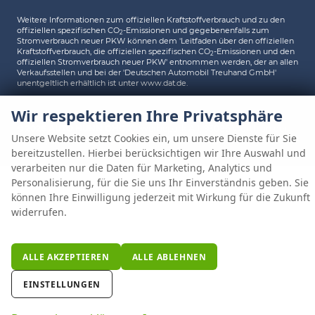
Weitere Informationen zum offiziellen Kraftstoffverbrauch und zu den
offiziellen spezifischen CO
-Emissionen und gegebenenfalls zum
2
Stromverbrauch neuer PKW können dem 'Leitfaden über den offiziellen
Kraftstoffverbrauch, die offiziellen spezifischen CO
-Emissionen und den
2
offiziellen Stromverbrauch neuer PKW' entnommen werden, der an allen
Verkaufsstellen und bei der 'Deutschen Automobil Treuhand GmbH'
unentgeltlich erhältlich ist unter www.dat.de.
Wir respektieren Ihre Privatsphäre
© 2026
AUTO HÜNN OHG
,
Gewerbepark A 1
,
93086
Wörth an der
Unsere Website setzt Cookies ein, um unsere Dienste für Sie
Donau,
09482/80248-0
Powered by Autrado
bereitzustellen. Hierbei berücksichtigen wir Ihre Auswahl und
verarbeiten nur die Daten für Marketing, Analytics und
Personalisierung, für die Sie uns Ihr Einverständnis geben. Sie
können Ihre Einwilligung jederzeit mit Wirkung für die Zukunft
widerrufen.
ALLE AKZEPTIEREN
ALLE ABLEHNEN
EINSTELLUNGEN