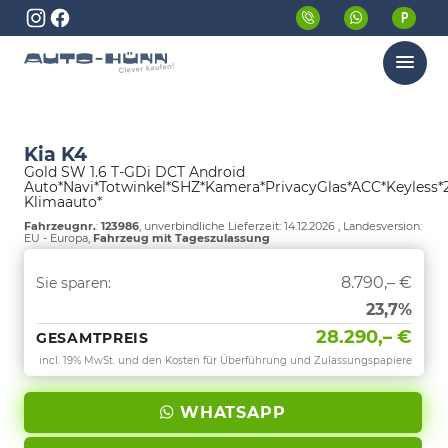
Menü
Kia K4
Gold SW 1.6 T-GDi DCT Android
Auto*Navi*Totwinkel*SHZ*Kamera*PrivacyGlas*ACC*Keyless*
Klimaauto*
Fahrzeugnr.
:
123986
, unverbindliche Lieferzeit:
14.12.2026
, Landesversion:
EU - Europa,
Fahrzeug mit Tageszulassung
8.790,– €
Sie sparen:
23,7%
28.290,– €
GESAMTPREIS
incl. 19% MwSt. und den Kosten für Überführung und Zulassungspapiere
WHATSAPP