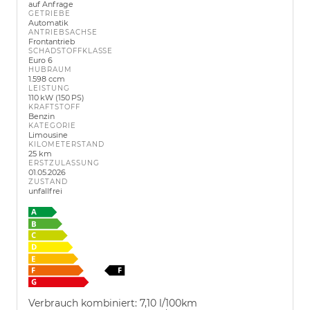
auf Anfrage
GETRIEBE
Automatik
ANTRIEBSACHSE
Frontantrieb
SCHADSTOFFKLASSE
Euro 6
HUBRAUM
1.598 ccm
LEISTUNG
110 kW (150 PS)
KRAFTSTOFF
Benzin
KATEGORIE
Limousine
KILOMETERSTAND
25 km
ERSTZULASSUNG
01.05.2026
ZUSTAND
unfallfrei
Verbrauch kombiniert:
7,10 l/100km