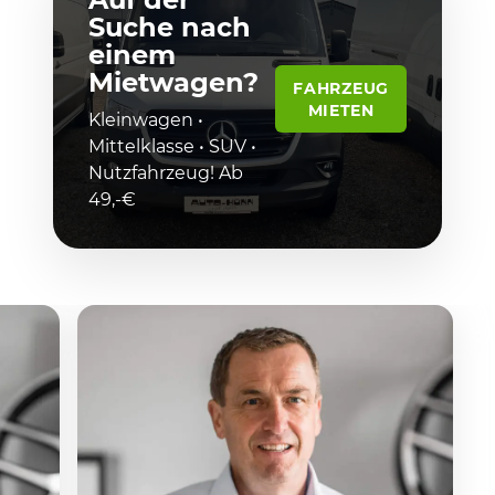
Suche nach
einem
Mietwagen?
FAHRZEUG
MIETEN
Kleinwagen •
Mittelklasse • SUV •
Nutzfahrzeug! Ab
49,-€