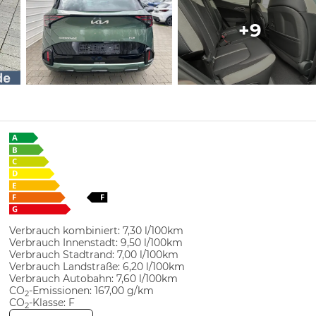
+9
Verbrauch kombiniert:
7,30 l/100km
Verbrauch Innenstadt:
9,50 l/100km
Verbrauch Stadtrand:
7,00 l/100km
Verbrauch Landstraße:
6,20 l/100km
Verbrauch Autobahn:
7,60 l/100km
CO
-Emissionen:
167,00 g/km
2
CO
-Klasse:
F
2