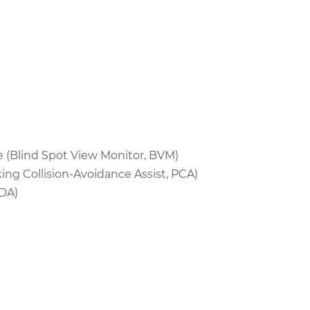
)
e (Blind Spot View Monitor, BVM)
ng Collision-Avoidance Assist, PCA)
HDA)