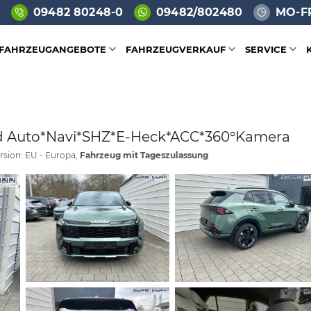
09482 80248-0
09482/802480
MO-FR
FAHRZEUGANGEBOTE
FAHRZEUGVERKAUF
SERVICE
oid Auto*Navi*SHZ*E-Heck*ACC*360°Kamera
rsion: EU - Europa,
Fahrzeug mit Tageszulassung