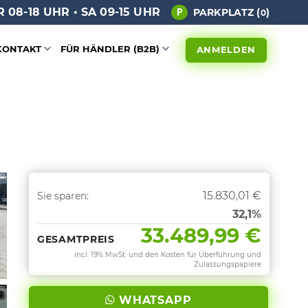
 08-18 UHR • SA 09-15 UHR
PARKPLATZ (
)
0
KONTAKT
FÜR HÄNDLER (B2B)
ANMELDEN
15.830,01 €
Sie sparen:
32,1%
33.489,99 €
GESAMTPREIS
incl. 19% MwSt. und den Kosten für Überführung und
Zulassungspapiere
WHATSAPP