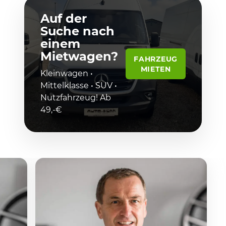
Auf der
Suche nach
einem
Mietwagen?
FAHRZEUG
MIETEN
Kleinwagen •
Mittelklasse • SUV •
Nutzfahrzeug! Ab
49,-€