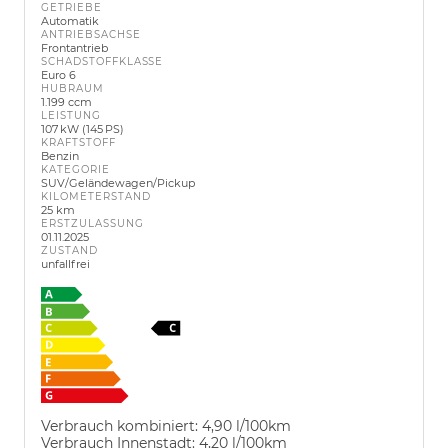
GETRIEBE
Automatik
ANTRIEBSACHSE
Frontantrieb
SCHADSTOFFKLASSE
Euro 6
HUBRAUM
1.199 ccm
LEISTUNG
107 kW (145 PS)
KRAFTSTOFF
Benzin
KATEGORIE
SUV/Geländewagen/Pickup
KILOMETERSTAND
25 km
ERSTZULASSUNG
01.11.2025
ZUSTAND
unfallfrei
Verbrauch kombiniert:
4,90 l/100km
Verbrauch Innenstadt:
4,20 l/100km