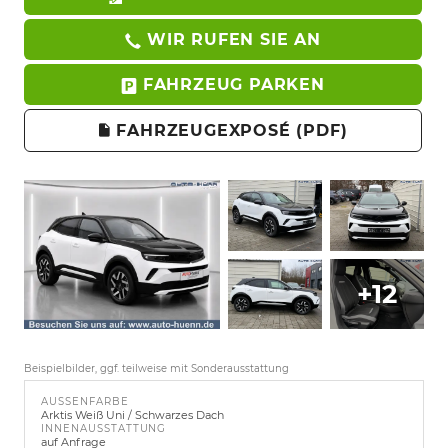
WIR RUFEN SIE AN
FAHRZEUG PARKEN
FAHRZEUGEXPOSÉ (PDF)
+12
Beispielbilder, ggf. teilweise mit Sonderausstattung
AUSSENFARBE
Arktis Weiß Uni / Schwarzes Dach
INNENAUSSTATTUNG
auf Anfrage