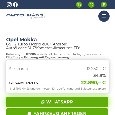
Menü
Opel Mokka
GS 1.2 Turbo Hybrid eDCT Android
Auto*Leder*SHZ*Kamera*Klimaauto*LED*
Fahrzeugnr.
:
120806
, unverbindliche Lieferzeit:
14 Tage
, Landesversion:
EU - Europa,
Fahrzeug mit Tageszulassung
12.250,– €
Sie sparen:
34,9%
22.890,– €
GESAMTPREIS
incl. 19% MwSt. und den Kosten für Überführung und Zulassungspapiere
WHATSAPP
FAHRZEUG ANFRAGEN