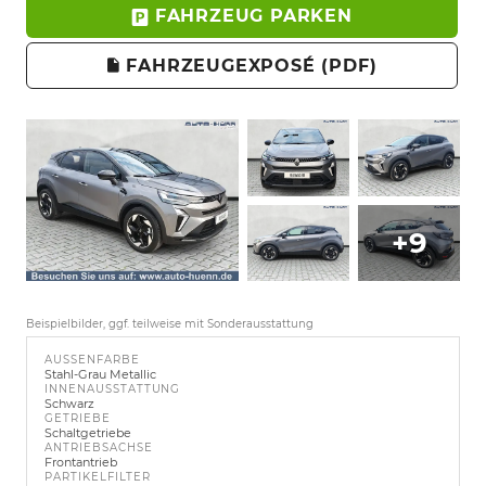
FAHRZEUG PARKEN
FAHRZEUGEXPOSÉ (PDF)
+9
Beispielbilder, ggf. teilweise mit Sonderausstattung
AUSSENFARBE
Stahl-Grau Metallic
INNENAUSSTATTUNG
Schwarz
GETRIEBE
Schaltgetriebe
ANTRIEBSACHSE
Frontantrieb
PARTIKELFILTER