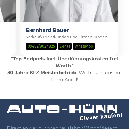
Bernhard Bauer
Verkauf / Privatkunden und Firmenkunden
09482/8024825
E-Mail
WhatsApp
"Top-Endpreis incl. Überführungskosten frei
Wörth."
30 Jahre KFZ Meisterbetrieb!
Wir freuen uns auf
Ihren Anruf!
Direkt an der Autobahnausfahrt Wörth/Wiesent