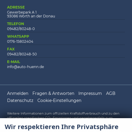
ADRESSE
Gewerbepark A 1
93086 Wörth an der Donau
TELEFON
09482/80248-0
WHATSAPP
0176-15802404
FAX
09482/80248-50
E-MAIL
info@auto-huenn.de
Anmelden
Fragen & Antworten
Impressum
AGB
Datenschutz
Cookie-Einstellungen
Weitere Informationen zum offiziellen Kraftstoffverbrauch und zu den
offiziellen spezifischen CO
-Emissionen und gegebenenfalls zum
2
Stromverbrauch neuer PKW können dem 'Leitfaden über den offiziellen
Wir respektieren Ihre Privatsphäre
Kraftstoffverbrauch, die offiziellen spezifischen CO
-Emissionen und den
2
offiziellen Stromverbrauch neuer PKW' entnommen werden, der an allen