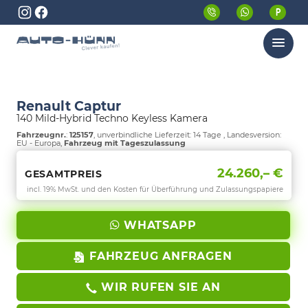
Menü
Renault Captur
140 Mild-Hybrid Techno Keyless Kamera
Fahrzeugnr.
:
125157
, unverbindliche Lieferzeit:
14 Tage
, Landesversion:
EU - Europa,
Fahrzeug mit Tageszulassung
24.260,– €
GESAMTPREIS
incl. 19% MwSt. und den Kosten für Überführung und Zulassungspapiere
WHATSAPP
FAHRZEUG ANFRAGEN
WIR RUFEN SIE AN