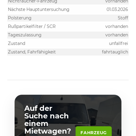
Nichtraucher-Fahrzeug
vorhanden
Nächste Hauptuntersuchung
01.03.2026
Polsterung
Stoff
Rußpartikelfilter / SCR
vorhanden
Tageszulassung
vorhanden
Zustand
unfallfrei
Zustand, Fahrfähigkeit
fahrtauglich
Auf der
Suche nach
einem
Mietwagen?
FAHRZEUG