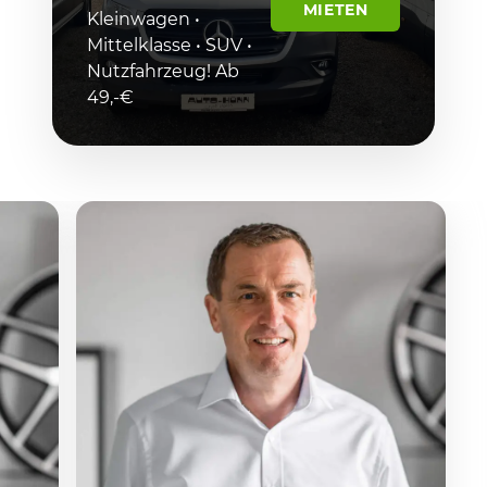
MIETEN
Kleinwagen •
Mittelklasse • SUV •
Nutzfahrzeug! Ab
49,-€