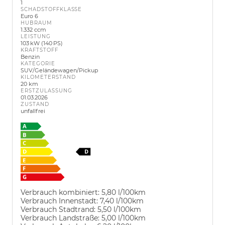
1
SCHADSTOFFKLASSE
Euro 6
HUBRAUM
1.332 ccm
LEISTUNG
103 kW (140 PS)
KRAFTSTOFF
Benzin
KATEGORIE
SUV/Geländewagen/Pickup
KILOMETERSTAND
20 km
ERSTZULASSUNG
01.03.2026
ZUSTAND
unfallfrei
Verbrauch kombiniert:
5,80 l/100km
Verbrauch Innenstadt:
7,40 l/100km
Verbrauch Stadtrand:
5,50 l/100km
Verbrauch Landstraße:
5,00 l/100km