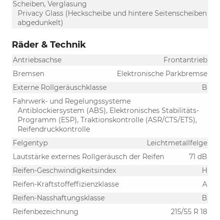
Scheiben, Verglasung
Privacy Glass (Heckscheibe und hintere Seitenscheiben
abgedunkelt)
Räder & Technik
Antriebsachse
Frontantrieb
Bremsen
Elektronische Parkbremse
Externe Rollgeräuschklasse
B
Fahrwerk- und Regelungssysteme
Antiblockiersystem (ABS), Elektronisches Stabilitäts-
Programm (ESP), Traktionskontrolle (ASR/CTS/ETS),
Reifendruckkontrolle
Felgentyp
Leichtmetallfelge
Lautstärke externes Rollgeräusch der Reifen
71 dB
Reifen-Geschwindigkeitsindex
H
Reifen-Kraftstoffeffizienzklasse
A
Reifen-Nasshaftungsklasse
B
Reifenbezeichnung
215/55 R 18