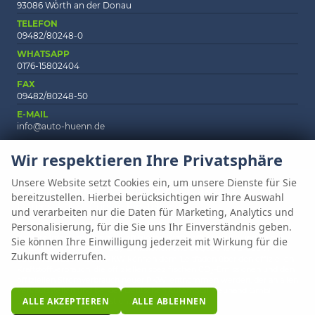
93086 Wörth an der Donau
TELEFON
09482/80248-0
WHATSAPP
0176-15802404
FAX
09482/80248-50
E-MAIL
info@auto-huenn.de
Wir respektieren Ihre Privatsphäre
Unsere Website setzt Cookies ein, um unsere Dienste für Sie
Anmelden
Fragen & Antworten
Impressum
AGB
bereitzustellen. Hierbei berücksichtigen wir Ihre Auswahl
Datenschutz
Cookie-Einstellungen
und verarbeiten nur die Daten für Marketing, Analytics und
Personalisierung, für die Sie uns Ihr Einverständnis geben.
Weitere Informationen zum offiziellen Kraftstoffverbrauch und zu den
Sie können Ihre Einwilligung jederzeit mit Wirkung für die
offiziellen spezifischen CO
-Emissionen und gegebenenfalls zum
2
Zukunft widerrufen.
Stromverbrauch neuer PKW können dem 'Leitfaden über den offiziellen
Kraftstoffverbrauch, die offiziellen spezifischen CO
-Emissionen und den
2
offiziellen Stromverbrauch neuer PKW' entnommen werden, der an allen
Verkaufsstellen und bei der 'Deutschen Automobil Treuhand GmbH'
ALLE AKZEPTIEREN
ALLE ABLEHNEN
unentgeltlich erhältlich ist unter www.dat.de.