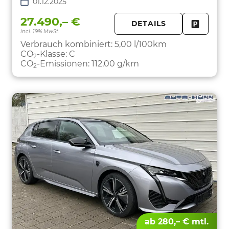
01.12.2025
27.490,– €
DETAILS
incl. 19% MwSt.
FAHRZE
PARKEN
Verbrauch kombiniert:
5,00 l/100km
CO
-Klasse:
C
2
CO
-Emissionen:
112,00 g/km
2
ab 280,– € mtl.