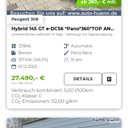
ab 280,– € mtl.
Peugeot 308
Hybrid 145 GT e-DCS6 *Pano*360*TOP ANGEBOT
unverbindliche Lieferzeit:
14 Tage
Fahrzeug mit Tageszulassung
Fahrzeugnr.
121846
Getriebe
Automatik
Kraftstoff
Benzin
Außenfarbe
Perla Nera
Leistung
107 kW (145 PS)
Kilometerstand
15 km
01.12.2025
27.490,– €
DETAILS
incl. 19% MwSt.
FAHRZE
PARKEN
Verbrauch kombiniert:
5,00 l/100km
CO
-Klasse:
C
2
CO
-Emissionen:
112,00 g/km
2