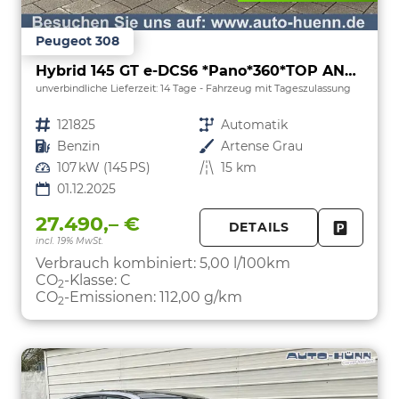
Peugeot 308
Hybrid 145 GT e-DCS6 *Pano*360*TOP ANGEBOT
unverbindliche Lieferzeit:
14 Tage
Fahrzeug mit Tageszulassung
Fahrzeugnr.
121825
Getriebe
Automatik
Kraftstoff
Benzin
Außenfarbe
Artense Grau
Leistung
107 kW (145 PS)
Kilometerstand
15 km
01.12.2025
27.490,– €
DETAILS
incl. 19% MwSt.
FAHRZE
PARKEN
Verbrauch kombiniert:
5,00 l/100km
CO
-Klasse:
C
2
CO
-Emissionen:
112,00 g/km
2