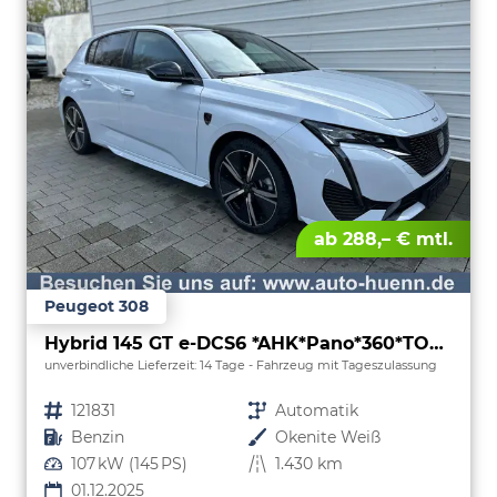
ab 288,– € mtl.
Peugeot 308
Hybrid 145 GT e-DCS6 *AHK*Pano*360*TOP ANGEBOT
unverbindliche Lieferzeit:
14 Tage
Fahrzeug mit Tageszulassung
Fahrzeugnr.
121831
Getriebe
Automatik
Kraftstoff
Benzin
Außenfarbe
Okenite Weiß
Leistung
107 kW (145 PS)
Kilometerstand
1.430 km
01.12.2025