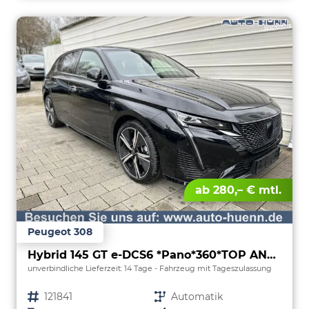
ab 280,– € mtl.
Peugeot 308
Hybrid 145 GT e-DCS6 *Pano*360*TOP ANGEBOT
unverbindliche Lieferzeit:
14 Tage
Fahrzeug mit Tageszulassung
Fahrzeugnr.
121841
Getriebe
Automatik