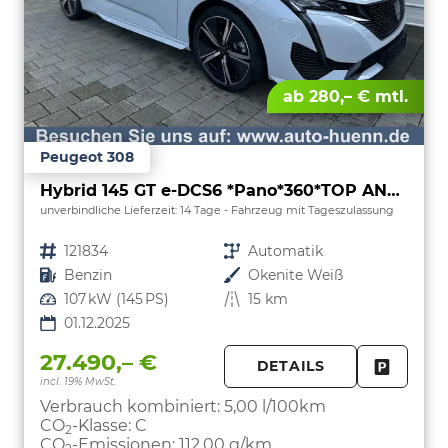
ab 280,– € mtl.
Peugeot 308
Hybrid 145 GT e-DCS6 *Pano*360*TOP ANGEBOT
unverbindliche Lieferzeit:
14 Tage
Fahrzeug mit Tageszulassung
Fahrzeugnr.
121834
Getriebe
Automatik
Kraftstoff
Benzin
Außenfarbe
Okenite Weiß
Leistung
107 kW (145 PS)
Kilometerstand
15 km
01.12.2025
27.490,– €
DETAILS
incl. 19% MwSt.
FAHRZE
PARKEN
Verbrauch kombiniert:
5,00 l/100km
CO
-Klasse:
C
2
CO
-Emissionen:
112,00 g/km