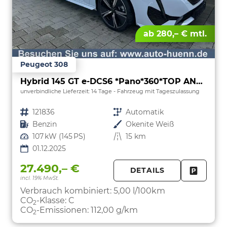
ab 280,– € mtl.
Peugeot 308
Hybrid 145 GT e-DCS6 *Pano*360*TOP ANGEBOT
unverbindliche Lieferzeit:
14 Tage
Fahrzeug mit Tageszulassung
Fahrzeugnr.
121836
Getriebe
Automatik
Kraftstoff
Benzin
Außenfarbe
Okenite Weiß
Leistung
107 kW (145 PS)
Kilometerstand
15 km
01.12.2025
27.490,– €
DETAILS
incl. 19% MwSt.
FAHRZE
PARKEN
Verbrauch kombiniert:
5,00 l/100km
CO
-Klasse:
C
2
CO
-Emissionen:
112,00 g/km
2