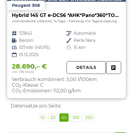
Peugeot 308
Hybrid 145 GT e-DCS6 *AHK*Pano*360*TOP ANGEBOT
unverbindliche Lieferzeit:
14 Tage
Fahrzeug mit Tageszulassung
Fahrzeugnr.
121842
Getriebe
Automatik
Kraftstoff
Benzin
Außenfarbe
Perla Nera
Leistung
107 kW (145 PS)
Kilometerstand
15 km
01.12.2025
28.690,– €
DETAILS
incl. 19% MwSt.
FAHRZE
PARKEN
Verbrauch kombiniert:
5,00 l/100km
CO
-Klasse:
C
2
CO
-Emissionen:
112,00 g/km
2
Datensätze pro Seite:
10
20
50
100
250