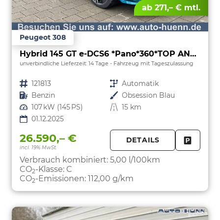
ab 271,– € mtl.
Peugeot 308
Hybrid 145 GT e-DCS6 *Pano*360*TOP ANGEBOT
unverbindliche Lieferzeit:
14 Tage
Fahrzeug mit Tageszulassung
Fahrzeugnr.
121813
Getriebe
Automatik
Kraftstoff
Benzin
Außenfarbe
Obsession Blau
Leistung
107 kW (145 PS)
Kilometerstand
15 km
01.12.2025
26.590,– €
DETAILS
incl. 19% MwSt.
FAHRZE
PARKEN
Verbrauch kombiniert:
5,00 l/100km
CO
-Klasse:
C
2
CO
-Emissionen:
112,00 g/km
2