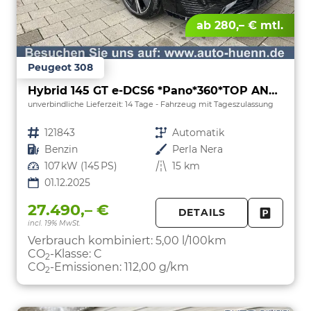
ab 280,– € mtl.
Peugeot 308
Hybrid 145 GT e-DCS6 *Pano*360*TOP ANGEBOT
unverbindliche Lieferzeit:
14 Tage
Fahrzeug mit Tageszulassung
Fahrzeugnr.
121843
Getriebe
Automatik
Kraftstoff
Benzin
Außenfarbe
Perla Nera
Leistung
107 kW (145 PS)
Kilometerstand
15 km
01.12.2025
27.490,– €
DETAILS
incl. 19% MwSt.
FAHRZE
PARKEN
Verbrauch kombiniert:
5,00 l/100km
CO
-Klasse:
C
2
CO
-Emissionen:
112,00 g/km
2