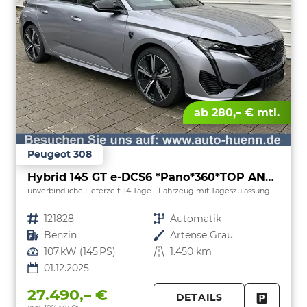
ab 280,– € mtl.
Peugeot 308
Hybrid 145 GT e-DCS6 *Pano*360*TOP ANGEBOT
unverbindliche Lieferzeit:
14 Tage
Fahrzeug mit Tageszulassung
Fahrzeugnr.
121828
Getriebe
Automatik
Kraftstoff
Benzin
Außenfarbe
Artense Grau
Leistung
107 kW (145 PS)
Kilometerstand
1.450 km
01.12.2025
27.490,– €
DETAILS