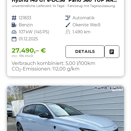
Hybrid 145 GT e-DCS6 *Pano*360*TOP ANGEBOT
unverbindliche Lieferzeit:
14 Tage
Fahrzeug mit Tageszulassung
Fahrzeugnr.
121833
Getriebe
Automatik
Kraftstoff
Benzin
Außenfarbe
Okenite Weiß
Leistung
107 kW (145 PS)
Kilometerstand
1.490 km
01.12.2025
27.490,– €
DETAILS
incl. 19% MwSt.
FAHRZE
PARKEN
Verbrauch kombiniert:
5,00 l/100km
CO
-Emissionen:
112,00 g/km
2