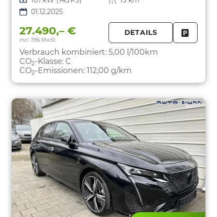
Leistung
107 kW (145 PS)
Kilometerstand
15 km
01.12.2025
27.490,– €
DETAILS
incl. 19% MwSt.
FAHRZE
PARKEN
Verbrauch kombiniert:
5,00 l/100km
CO
-Klasse:
C
2
CO
-Emissionen:
112,00 g/km
2