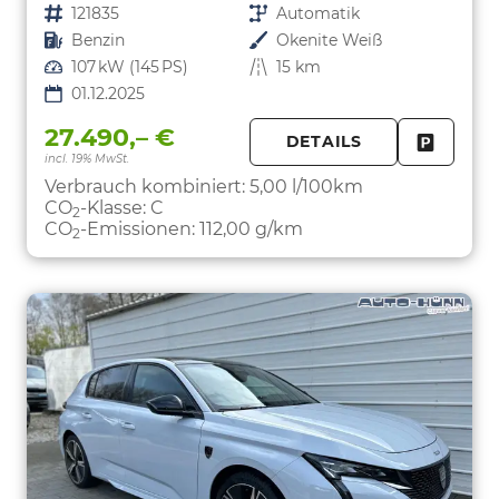
Fahrzeugnr.
121835
Getriebe
Automatik
Kraftstoff
Benzin
Außenfarbe
Okenite Weiß
Leistung
107 kW (145 PS)
Kilometerstand
15 km
01.12.2025
27.490,– €
DETAILS
incl. 19% MwSt.
FAHRZE
PARKEN
Verbrauch kombiniert:
5,00 l/100km
CO
-Klasse:
C
2
CO
-Emissionen:
112,00 g/km
2