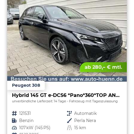
ab 280,– € mtl.
Peugeot 308
Hybrid 145 GT e-DCS6 *Pano*360*TOP ANGEBOT
unverbindliche Lieferzeit:
14 Tage
Fahrzeug mit Tageszulassung
Fahrzeugnr.
121531
Getriebe
Automatik
Kraftstoff
Benzin
Außenfarbe
Perla Nera
Leistung
107 kW (145 PS)
Kilometerstand
15 km