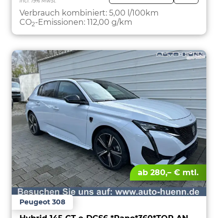
incl. 19% MwSt.
FAHRZE
PARKEN
Verbrauch kombiniert:
5,00 l/100km
CO
-Emissionen:
112,00 g/km
2
ab 280,– € mtl.
Peugeot 308