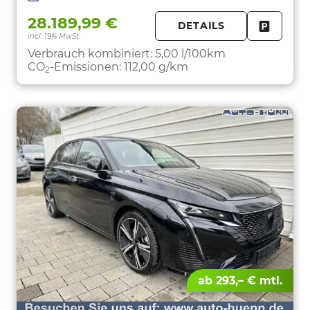
28.189,99 €
DETAILS
incl. 19% MwSt.
FAHRZE
PARKEN
Verbrauch kombiniert:
5,00 l/100km
CO
-Emissionen:
112,00 g/km
2
ab 293,– € mtl.