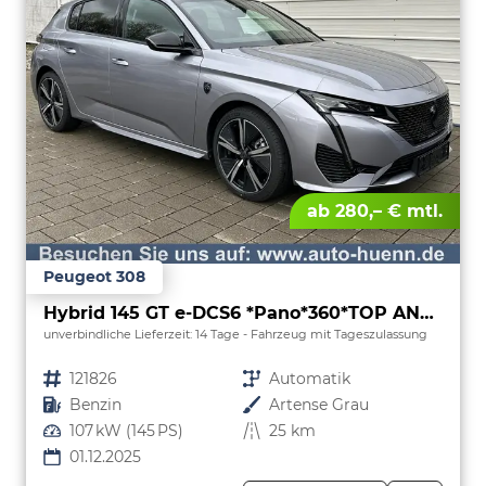
ab 280,– € mtl.
Peugeot 308
Hybrid 145 GT e-DCS6 *Pano*360*TOP ANGEBOT
unverbindliche Lieferzeit:
14 Tage
Fahrzeug mit Tageszulassung
Fahrzeugnr.
121826
Getriebe
Automatik
Kraftstoff
Benzin
Außenfarbe
Artense Grau
Leistung
107 kW (145 PS)
Kilometerstand
25 km
01.12.2025