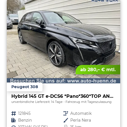
ab 280,– € mtl.
Peugeot 308
Hybrid 145 GT e-DCS6 *Pano*360*TOP ANGEBOT
unverbindliche Lieferzeit:
14 Tage
Fahrzeug mit Tageszulassung
Fahrzeugnr.
121845
Getriebe
Automatik
Kraftstoff
Benzin
Außenfarbe
Perla Nera