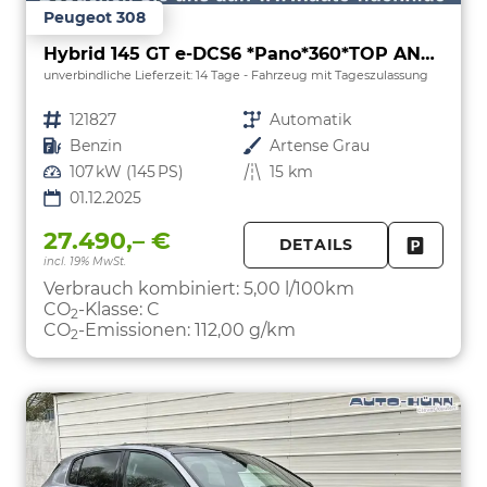
Peugeot 308
Hybrid 145 GT e-DCS6 *Pano*360*TOP ANGEBOT
unverbindliche Lieferzeit:
14 Tage
Fahrzeug mit Tageszulassung
Fahrzeugnr.
121827
Getriebe
Automatik
Kraftstoff
Benzin
Außenfarbe
Artense Grau
Leistung
107 kW (145 PS)
Kilometerstand
15 km
01.12.2025
27.490,– €
DETAILS
incl. 19% MwSt.
FAHRZE
PARKEN
Verbrauch kombiniert:
5,00 l/100km
CO
-Klasse:
C
2
CO
-Emissionen:
112,00 g/km
2