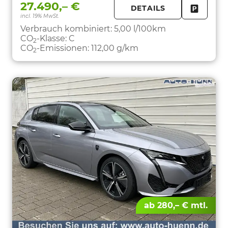
27.490,– €
DETAILS
incl. 19% MwSt.
FAHRZE
PARKEN
Verbrauch kombiniert:
5,00 l/100km
CO
-Klasse:
C
2
CO
-Emissionen:
112,00 g/km
2
ab 280,– € mtl.