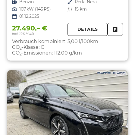
Kraftstoff
Benzin
Außenfarbe
Perla Nera
Leistung
107 kW (145 PS)
Kilometerstand
15 km
01.12.2025
27.490,– €
DETAILS
incl. 19% MwSt.
FAHRZE
PARKEN
Verbrauch kombiniert:
5,00 l/100km
CO
-Klasse:
C
2
CO
-Emissionen:
112,00 g/km
2