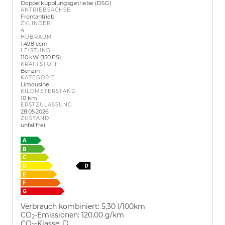
Doppelkupplungsgetriebe (DSG)
ANTRIEBSACHSE
Frontantrieb
ZYLINDER
4
HUBRAUM
1.498 ccm
LEISTUNG
110 kW (150 PS)
KRAFTSTOFF
Benzin
KATEGORIE
Limousine
KILOMETERSTAND
10 km
ERSTZULASSUNG
28.05.2026
ZUSTAND
unfallfrei
Verbrauch kombiniert:
5,30 l/100km
CO
-Emissionen:
120,00 g/km
2
CO
-Klasse:
D