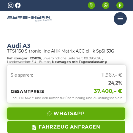
Menü
Audi A3
TFSI 150 S tronic line AHK Matrix ACC elHk SpSi 3JG
Fahrzeugnr.
:
125826
, unverbindliche Lieferzeit:
09.09.2026
,
Landesversion: EU - Europa,
Neuwagen mit Tageszulassung
11.967,– €
Sie sparen:
24,2%
37.400,– €
GESAMTPREIS
incl. 19% MwSt. und den Kosten für Überführung und Zulassungspapiere
WHATSAPP
FAHRZEUG ANFRAGEN