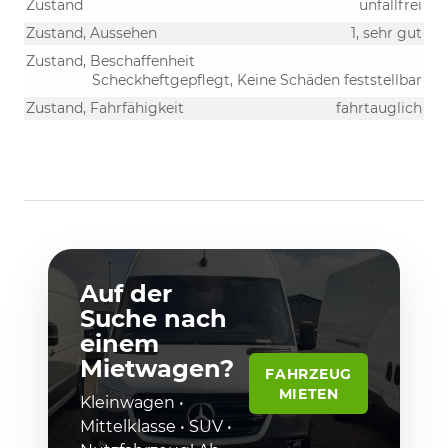
Zustand
unfallfrei
Zustand, Aussehen
1, sehr gut
Zustand, Beschaffenheit
Scheckheftgepflegt, Keine Schäden feststellbar
Zustand, Fahrfähigkeit
fahrtauglich
Auf der
Suche nach
einem
Mietwagen?
FAHRZEUG
MIETEN
Kleinwagen •
Mittelklasse • SUV •