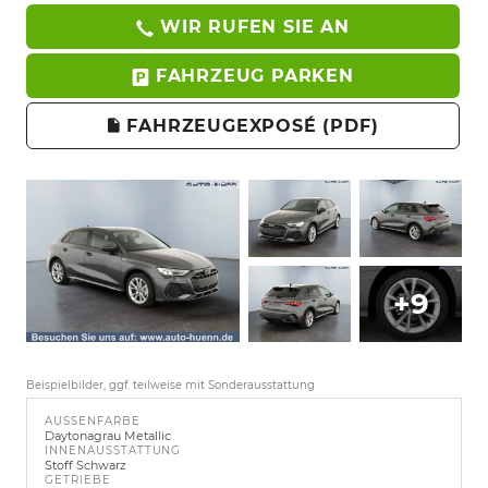
WIR RUFEN SIE AN
FAHRZEUG PARKEN
FAHRZEUGEXPOSÉ (PDF)
+9
Beispielbilder, ggf. teilweise mit Sonderausstattung
AUSSENFARBE
Daytonagrau Metallic
INNENAUSSTATTUNG
Stoff Schwarz
GETRIEBE