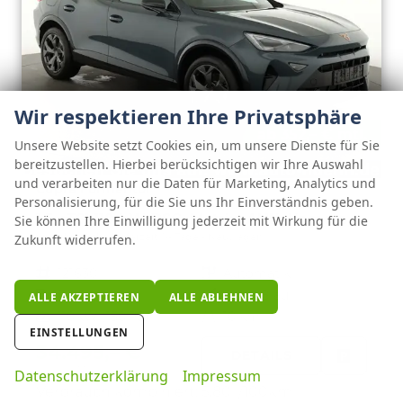
Wir respektieren Ihre Privatsphäre
ab 352,– € mtl.
Unsere Website setzt Cookies ein, um unsere Dienste für Sie
bereitzustellen. Hierbei berücksichtigen wir Ihre Auswahl
und verarbeiten nur die Daten für Marketing, Analytics und
Cupra Formentor
Personalisierung, für die Sie uns Ihr Einverständnis geben.
1.5 eTSI 110 kW DSG, Matrix, AHK, Kamera, Winter, el. Klappe, 5 J.-Garantie
Sie können Ihre Einwilligung jederzeit mit Wirkung für die
unverbindliche Lieferzeit:
14 Tage
Neuwagen
Zukunft widerrufen.
Fahrzeugnr.
121630
Getriebe
Automatik
Kraftstoff
Benzin
Außenfarbe
Fjord Blau
ALLE AKZEPTIEREN
ALLE ABLEHNEN
Leistung
110 kW (150 PS)
Kilometerstand
10 km
EINSTELLUNGEN
34.495,– €
DETAILS
incl. 19% MwSt.
FAHRZE
Datenschutzerklärung
Impressum
PARKEN
Verbrauch kombiniert:
5,80 l/100km