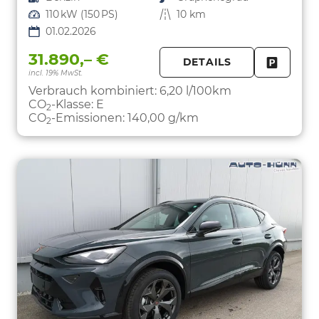
Leistung
110 kW (150 PS)
Kilometerstand
10 km
01.02.2026
31.890,– €
DETAILS
incl. 19% MwSt.
FAHRZE
PARKEN
Verbrauch kombiniert:
6,20 l/100km
CO
-Klasse:
E
2
CO
-Emissionen:
140,00 g/km
2