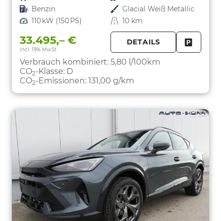
Kraftstoff
Benzin
Außenfarbe
Glacial Weiß Metallic
Leistung
110 kW (150 PS)
Kilometerstand
10 km
33.495,– €
DETAILS
incl. 19% MwSt.
FAHRZE
PARKEN
Verbrauch kombiniert:
5,80 l/100km
CO
-Klasse:
D
2
CO
-Emissionen:
131,00 g/km
2