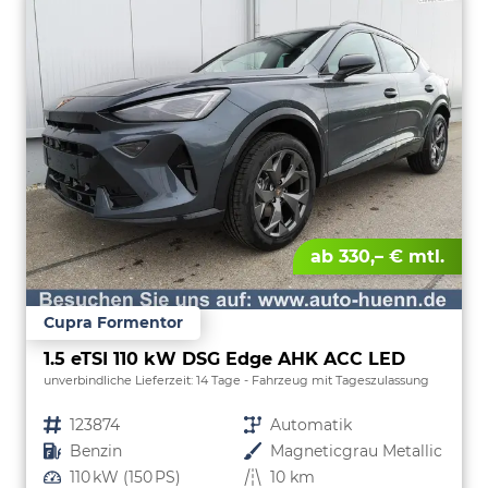
ab 330,– € mtl.
Cupra Formentor
1.5 eTSI 110 kW DSG Edge AHK ACC LED
unverbindliche Lieferzeit:
14 Tage
Fahrzeug mit Tageszulassung
Fahrzeugnr.
123874
Getriebe
Automatik
Kraftstoff
Benzin
Außenfarbe
Magneticgrau Metallic
Leistung
110 kW (150 PS)
Kilometerstand
10 km