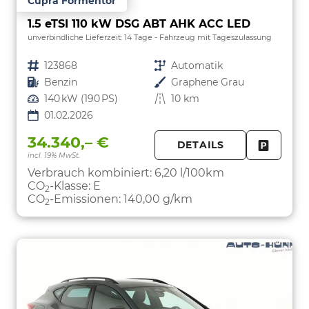
Cupra Formentor
1.5 eTSI 110 kW DSG ABT AHK ACC LED
unverbindliche Lieferzeit:
14 Tage
Fahrzeug mit Tageszulassung
Fahrzeugnr.
123868
Getriebe
Automatik
Kraftstoff
Benzin
Außenfarbe
Graphene Grau
Leistung
140 kW (190 PS)
Kilometerstand
10 km
01.02.2026
34.340,– €
DETAILS
incl. 19% MwSt.
FAHRZE
PARKEN
Verbrauch kombiniert:
6,20 l/100km
CO
-Klasse:
E
2
CO
-Emissionen:
140,00 g/km
2