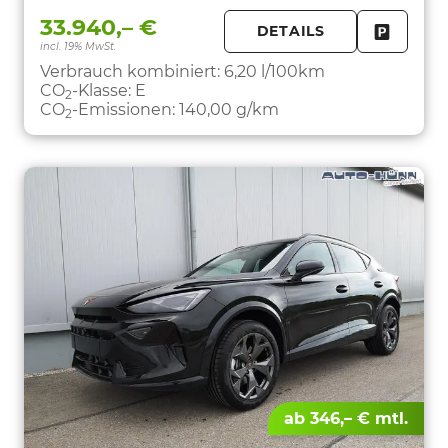
33.940,– €
DETAILS
incl. 19% MwSt.
FAHRZE
PARKEN
Verbrauch kombiniert:
6,20 l/100km
CO
-Klasse:
E
2
CO
-Emissionen:
140,00 g/km
2
ab 346,– € mtl.