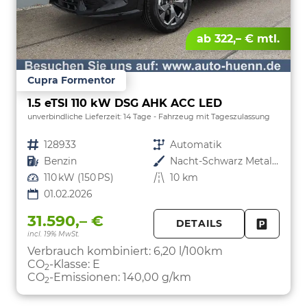
ab 322,– € mtl.
Cupra Formentor
1.5 eTSI 110 kW DSG AHK ACC LED
unverbindliche Lieferzeit:
14 Tage
Fahrzeug mit Tageszulassung
Fahrzeugnr.
128933
Getriebe
Automatik
Kraftstoff
Benzin
Außenfarbe
Nacht-Schwarz Metallic
Leistung
110 kW (150 PS)
Kilometerstand
10 km
01.02.2026
31.590,– €
DETAILS
incl. 19% MwSt.
FAHRZE
PARKEN
Verbrauch kombiniert:
6,20 l/100km
CO
-Klasse:
E
2
CO
-Emissionen:
140,00 g/km
2