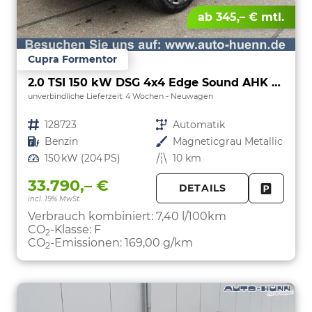
ab 345,– € mtl.
Cupra Formentor
2.0 TSI 150 kW DSG 4x4 Edge Sound AHK ACC LED
unverbindliche Lieferzeit:
4 Wochen
Neuwagen
Fahrzeugnr.
128723
Getriebe
Automatik
Kraftstoff
Benzin
Außenfarbe
Magneticgrau Metallic
Leistung
150 kW (204 PS)
Kilometerstand
10 km
33.790,– €
DETAILS
incl. 19% MwSt.
FAHRZE
PARKEN
Verbrauch kombiniert:
7,40 l/100km
CO
-Klasse:
F
2
CO
-Emissionen:
169,00 g/km
2