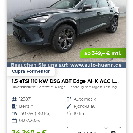
ab 349,– € mtl.
Cupra Formentor
1.5 eTSI 110 kW DSG ABT Edge AHK ACC LED
unverbindliche Lieferzeit:
14 Tage
Fahrzeug mit Tageszulassung
Fahrzeugnr.
123871
Getriebe
Automatik
Kraftstoff
Benzin
Außenfarbe
Fjord-Blau
Leistung
140 kW (190 PS)
Kilometerstand
10 km
01.02.2026
34.240,– €