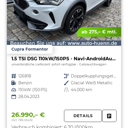
ab 275,– € mtl.
Cupra Formentor
1.5 TSI DSG 110kW/150PS - Navi-AndroidAuto&AppleCarPlay-ACC-Klimaautomatik 3Zonen-SHZ-Lenkradheizung-LED-PDC-Kamera-Sunset-Alu19"-sofort
unverbindliche Lieferzeit: sofort verfügbar
Gebrauchtwagen
Fahrzeugnr.
126818
Getriebe
Doppelkupplungsgetriebe (DSG)
Kraftstoff
Benzin
Außenfarbe
Glacial Weiß Metallic
Leistung
110 kW (150 PS)
Kilometerstand
44.000 km
28.04.2023
26.990,– €
DETAILS
incl. 19% MwSt.
FAHRZE
PARKEN
Verbrauch kombiniert:
6,70 l/100km