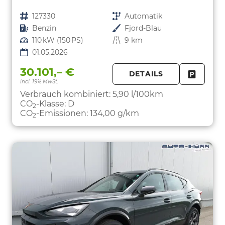
Fahrzeugnr.
127330
Getriebe
Automatik
Kraftstoff
Benzin
Außenfarbe
Fjord-Blau
Leistung
110 kW (150 PS)
Kilometerstand
9 km
01.05.2026
30.101,– €
DETAILS
incl. 19% MwSt.
FAHRZE
PARKEN
Verbrauch kombiniert:
5,90 l/100km
CO
-Klasse:
D
2
CO
-Emissionen:
134,00 g/km
2