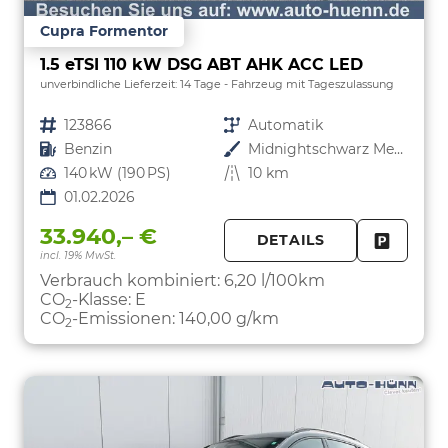
Cupra Formentor
1.5 eTSI 110 kW DSG ABT AHK ACC LED
unverbindliche Lieferzeit:
14 Tage
Fahrzeug mit Tageszulassung
Fahrzeugnr.
123866
Getriebe
Automatik
Kraftstoff
Benzin
Außenfarbe
Midnightschwarz Metallic
Leistung
140 kW (190 PS)
Kilometerstand
10 km
01.02.2026
33.940,– €
DETAILS
incl. 19% MwSt.
FAHRZE
PARKEN
Verbrauch kombiniert:
6,20 l/100km
CO
-Klasse:
E
2
CO
-Emissionen:
140,00 g/km
2