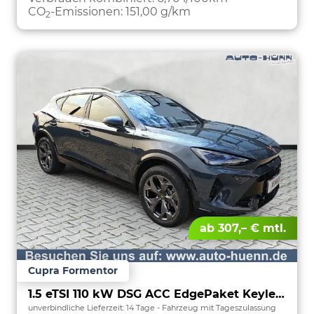
CO
-Emissionen:
151,00 g/km
2
ab 307,– € mtl.
Cupra Formentor
1.5 eTSI 110 kW DSG ACC EdgePaket Keyless Kam
unverbindliche Lieferzeit:
14 Tage
Fahrzeug mit Tageszulassung