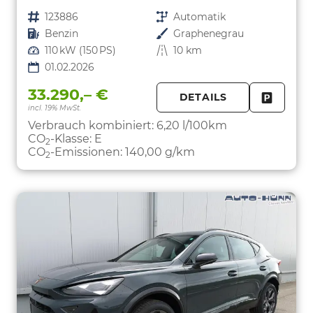
Fahrzeugnr.
123886
Getriebe
Automatik
Kraftstoff
Benzin
Außenfarbe
Graphenegrau
Leistung
110 kW (150 PS)
Kilometerstand
10 km
01.02.2026
33.290,– €
DETAILS
incl. 19% MwSt.
FAHRZE
PARKEN
Verbrauch kombiniert:
6,20 l/100km
CO
-Klasse:
E
2
CO
-Emissionen:
140,00 g/km
2