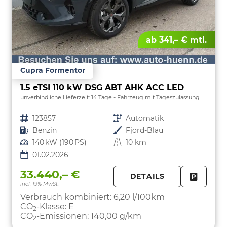
ab 341,– € mtl.
Cupra Formentor
1.5 eTSI 110 kW DSG ABT AHK ACC LED
unverbindliche Lieferzeit:
14 Tage
Fahrzeug mit Tageszulassung
Fahrzeugnr.
123857
Getriebe
Automatik
Kraftstoff
Benzin
Außenfarbe
Fjord-Blau
Leistung
140 kW (190 PS)
Kilometerstand
10 km
01.02.2026
33.440,– €
DETAILS
incl. 19% MwSt.
FAHRZE
PARKEN
Verbrauch kombiniert:
6,20 l/100km
CO
-Klasse:
E
2
CO
-Emissionen:
140,00 g/km
2