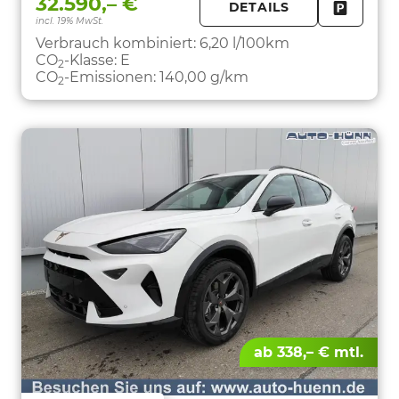
32.590,– €
DETAILS
incl. 19% MwSt.
FAHRZE
PARKEN
Verbrauch kombiniert:
6,20 l/100km
CO
-Klasse:
E
2
CO
-Emissionen:
140,00 g/km
2
ab 338,– € mtl.