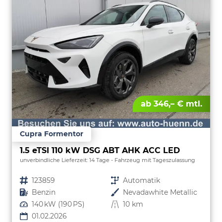
ab 346,– € mtl.
Cupra Formentor
1.5 eTSI 110 kW DSG ABT AHK ACC LED
unverbindliche Lieferzeit:
14 Tage
Fahrzeug mit Tageszulassung
Fahrzeugnr.
123859
Getriebe
Automatik
Kraftstoff
Benzin
Außenfarbe
Nevadawhite Metallic
Leistung
140 kW (190 PS)
Kilometerstand
10 km
01.02.2026