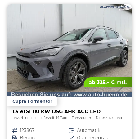
ab 325,– € mtl.
Cupra Formentor
1.5 eTSI 110 kW DSG AHK ACC LED
unverbindliche Lieferzeit:
14 Tage
Fahrzeug mit Tageszulassung
Fahrzeugnr.
123867
Getriebe
Automatik
Kraftstoff
Benzin
Außenfarbe
Graphenegrau