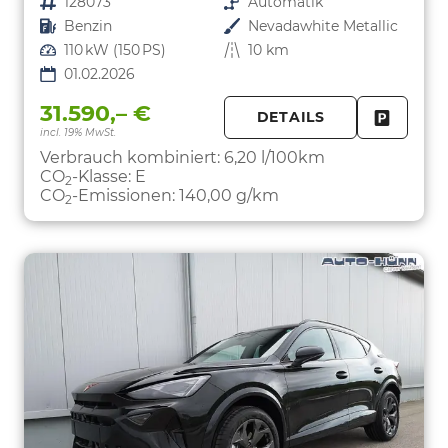
Fahrzeugnr.
128073
Getriebe
Automatik
Kraftstoff
Benzin
Außenfarbe
Nevadawhite Metallic
Leistung
110 kW (150 PS)
Kilometerstand
10 km
01.02.2026
31.590,– €
DETAILS
incl. 19% MwSt.
FAHRZE
PARKEN
Verbrauch kombiniert:
6,20 l/100km
CO
-Klasse:
E
2
CO
-Emissionen:
140,00 g/km
2