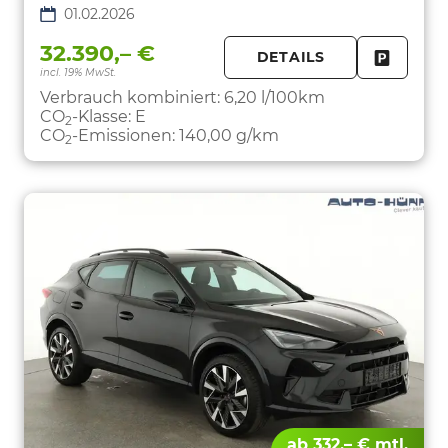
01.02.2026
32.390,– €
DETAILS
incl. 19% MwSt.
FAHRZE
PARKEN
Verbrauch kombiniert:
6,20 l/100km
CO
-Klasse:
E
2
CO
-Emissionen:
140,00 g/km
2
ab 332,– € mtl.