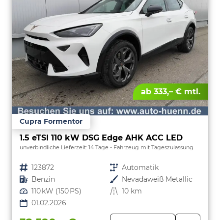
ab 333,– € mtl.
Cupra Formentor
1.5 eTSI 110 kW DSG Edge AHK ACC LED
unverbindliche Lieferzeit:
14 Tage
Fahrzeug mit Tageszulassung
Fahrzeugnr.
123872
Getriebe
Automatik
Kraftstoff
Benzin
Außenfarbe
Nevadaweiß Metallic
Leistung
110 kW (150 PS)
Kilometerstand
10 km
01.02.2026