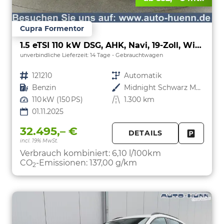
Cupra Formentor
1.5 eTSI 110 kW DSG, AHK, Navi, 19-Zoll, Winterpaket
unverbindliche Lieferzeit:
14 Tage
Gebrauchtwagen
Fahrzeugnr.
121210
Getriebe
Automatik
Kraftstoff
Benzin
Außenfarbe
Midnight Schwarz Metallic
Leistung
110 kW (150 PS)
Kilometerstand
1.300 km
01.11.2025
32.495,– €
DETAILS
incl. 19% MwSt.
FAHRZE
PARKEN
Verbrauch kombiniert:
6,10 l/100km
CO
-Emissionen:
137,00 g/km
2