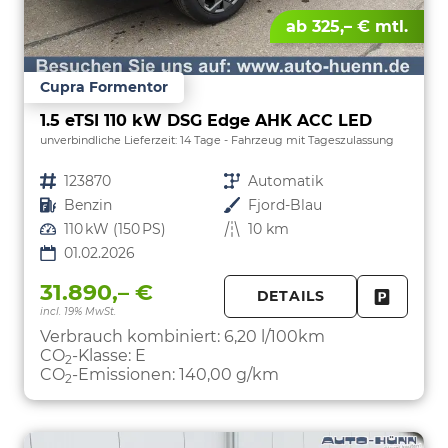
ab 325,– € mtl.
Cupra Formentor
1.5 eTSI 110 kW DSG Edge AHK ACC LED
unverbindliche Lieferzeit:
14 Tage
Fahrzeug mit Tageszulassung
Fahrzeugnr.
123870
Getriebe
Automatik
Kraftstoff
Benzin
Außenfarbe
Fjord-Blau
Leistung
110 kW (150 PS)
Kilometerstand
10 km
01.02.2026
31.890,– €
DETAILS
incl. 19% MwSt.
FAHRZE
PARKEN
Verbrauch kombiniert:
6,20 l/100km
CO
-Klasse:
E
2
CO
-Emissionen:
140,00 g/km
2