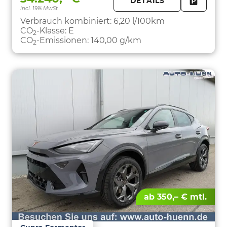
DETAILS
incl. 19% MwSt.
FAHRZE
PARKEN
Verbrauch kombiniert:
6,20 l/100km
CO
-Klasse:
E
2
CO
-Emissionen:
140,00 g/km
2
ab 350,– € mtl.