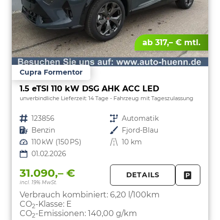
ab 317,– € mtl.
Cupra Formentor
1.5 eTSI 110 kW DSG AHK ACC LED
unverbindliche Lieferzeit:
14 Tage
Fahrzeug mit Tageszulassung
Fahrzeugnr.
123856
Getriebe
Automatik
Kraftstoff
Benzin
Außenfarbe
Fjord-Blau
Leistung
110 kW (150 PS)
Kilometerstand
10 km
01.02.2026
31.090,– €
DETAILS
incl. 19% MwSt.
FAHRZE
PARKEN
Verbrauch kombiniert:
6,20 l/100km
CO
-Klasse:
E
2
CO
-Emissionen:
140,00 g/km
2