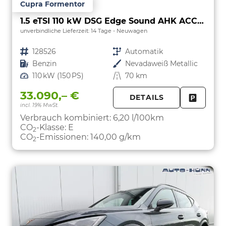
Cupra Formentor
1.5 eTSI 110 kW DSG Edge Sound AHK ACC LED
unverbindliche Lieferzeit:
14 Tage
Neuwagen
Fahrzeugnr.
128526
Getriebe
Automatik
Kraftstoff
Benzin
Außenfarbe
Nevadaweiß Metallic
Leistung
110 kW (150 PS)
Kilometerstand
70 km
33.090,– €
DETAILS
incl. 19% MwSt.
FAHRZE
PARKEN
Verbrauch kombiniert:
6,20 l/100km
CO
-Klasse:
E
2
CO
-Emissionen:
140,00 g/km
2