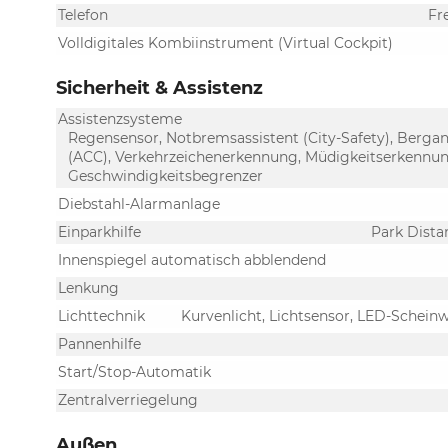
Telefon
Fr
Volldigitales Kombiinstrument (Virtual Cockpit)
Sicherheit & Assistenz
Assistenzsysteme
Regensensor, Notbremsassistent (City-Safety), Berga
(ACC), Verkehrzeichenerkennung, Müdigkeitserkennun
Geschwindigkeitsbegrenzer
Diebstahl-Alarmanlage
Einparkhilfe
Park Dista
Innenspiegel automatisch abblendend
Lenkung
Lichttechnik
Kurvenlicht, Lichtsensor, LED-Scheinwe
Pannenhilfe
Start/Stop-Automatik
Zentralverriegelung
Außen