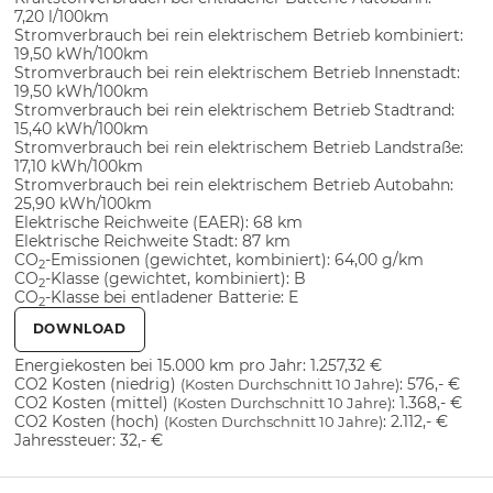
7,20 l/100km
Stromverbrauch bei rein elektrischem Betrieb kombiniert:
19,50 kWh/100km
Stromverbrauch bei rein elektrischem Betrieb Innenstadt:
19,50 kWh/100km
Stromverbrauch bei rein elektrischem Betrieb Stadtrand:
15,40 kWh/100km
Stromverbrauch bei rein elektrischem Betrieb Landstraße:
17,10 kWh/100km
Stromverbrauch bei rein elektrischem Betrieb Autobahn:
25,90 kWh/100km
Elektrische Reichweite (EAER):
68 km
Elektrische Reichweite Stadt:
87 km
CO
-Emissionen (gewichtet, kombiniert):
64,00 g/km
2
CO
-Klasse (gewichtet, kombiniert):
B
2
CO
-Klasse bei entladener Batterie:
E
2
DOWNLOAD
Energiekosten bei 15.000 km pro Jahr:
1.257,32 €
CO2 Kosten (niedrig)
:
576,- €
(Kosten Durchschnitt 10 Jahre)
CO2 Kosten (mittel)
:
1.368,- €
(Kosten Durchschnitt 10 Jahre)
CO2 Kosten (hoch)
:
2.112,- €
(Kosten Durchschnitt 10 Jahre)
Jahressteuer:
32,- €