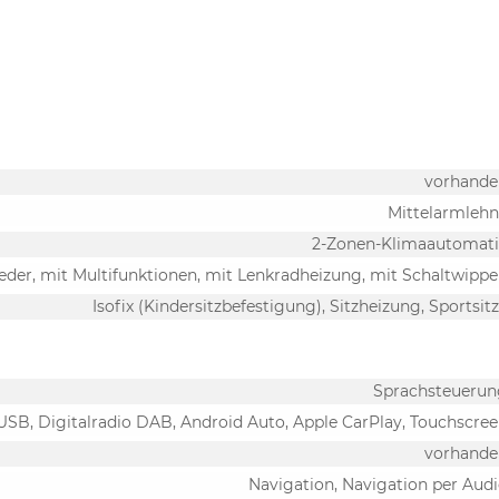
vorhande
Mittelarmleh
2-Zonen-Klimaautomati
Leder, mit Multifunktionen, mit Lenkradheizung, mit Schaltwipp
Isofix (Kindersitzbefestigung), Sitzheizung, Sportsit
Sprachsteuerun
 USB, Digitalradio DAB, Android Auto, Apple CarPlay, Touchscre
vorhande
Navigation, Navigation per Aud