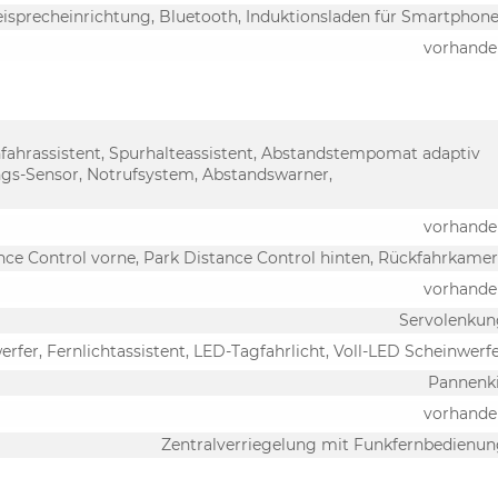
eisprecheinrichtung, Bluetooth, Induktionsladen für Smartphon
vorhande
nfahrassistent, Spurhalteassistent, Abstandstempomat adaptiv
gs-Sensor, Notrufsystem, Abstandswarner,
vorhande
nce Control vorne, Park Distance Control hinten, Rückfahrkame
vorhande
Servolenkun
rfer, Fernlichtassistent, LED-Tagfahrlicht, Voll-LED Scheinwerf
Pannenk
vorhande
Zentralverriegelung mit Funkfernbedienu