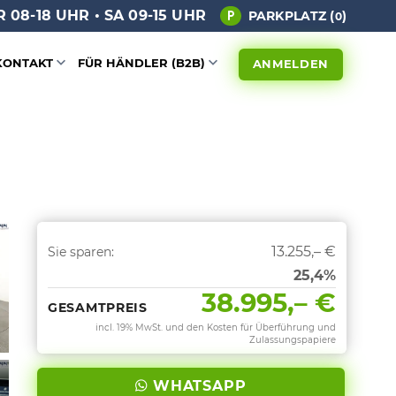
 08-18 UHR • SA 09-15 UHR
PARKPLATZ (
)
0
KONTAKT
FÜR HÄNDLER (B2B)
ANMELDEN
13.255,– €
Sie sparen:
25,4%
38.995,– €
GESAMTPREIS
incl. 19% MwSt. und den Kosten für Überführung und
Zulassungspapiere
WHATSAPP