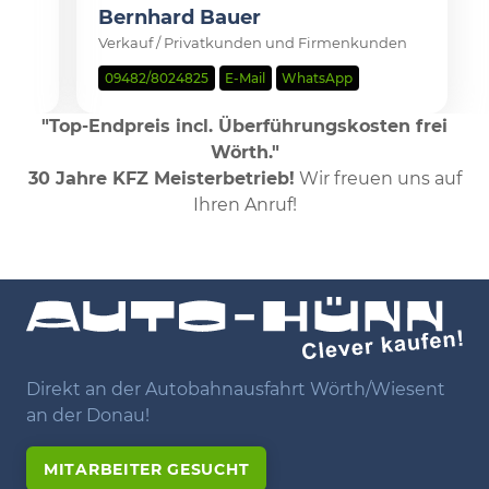
Bernhard Bauer
Verkauf / Privatkunden und Firmenkunden
09482/8024825
E-Mail
WhatsApp
"Top-Endpreis incl. Überführungskosten frei
Wörth."
30 Jahre KFZ Meisterbetrieb!
Wir freuen uns auf
Ihren Anruf!
Direkt an der Autobahnausfahrt Wörth/Wiesent
an der Donau!
MITARBEITER GESUCHT