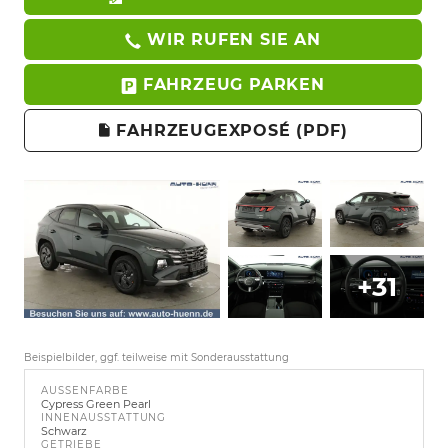
WIR RUFEN SIE AN
FAHRZEUG PARKEN
FAHRZEUGEXPOSÉ (PDF)
+31
Beispielbilder, ggf. teilweise mit Sonderausstattung
AUSSENFARBE
Cypress Green Pearl
INNENAUSSTATTUNG
Schwarz
GETRIEBE