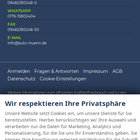
09482/80248-0
WHATSAPP
0176-15802404
FAX
09482/80248-50
E-MAIL
info@auto-huenn.de
Anmelden
Fragen & Antworten
Impressum
AGB
Datenschutz
Cookie-Einstellungen
Weitere Informationen zum offiziellen Kraftstoffverbrauch und zu den
offiziellen spezifischen CO
-Emissionen und gegebenenfalls zum
2
Wir respektieren Ihre Privatsphäre
Stromverbrauch neuer PKW können dem 'Leitfaden über den offiziellen
Kraftstoffverbrauch, die offiziellen spezifischen CO
-Emissionen und den
2
offiziellen Stromverbrauch neuer PKW' entnommen werden, der an allen
Unsere Website setzt Cookies ein, um unsere Dienste für Sie
Verkaufsstellen und bei der 'Deutschen Automobil Treuhand GmbH'
bereitzustellen. Hierbei berücksichtigen wir Ihre Auswahl und
unentgeltlich erhältlich ist unter www.dat.de.
verarbeiten nur die Daten für Marketing, Analytics und
Personalisierung, für die Sie uns Ihr Einverständnis geben. Sie
können Ihre Einwilligung jederzeit mit Wirkung für die Zukunft