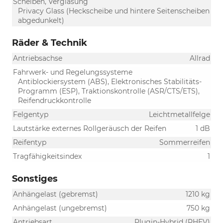
Scheiben, Verglasung
Privacy Glass (Heckscheibe und hintere Seitenscheiben
abgedunkelt)
Räder & Technik
Antriebsachse
Allrad
Fahrwerk- und Regelungssysteme
Antiblockiersystem (ABS), Elektronisches Stabilitäts-
Programm (ESP), Traktionskontrolle (ASR/CTS/ETS),
Reifendruckkontrolle
Felgentyp
Leichtmetallfelge
Lautstärke externes Rollgeräusch der Reifen
1 dB
Reifentyp
Sommerreifen
Tragfähigkeitsindex
1
Sonstiges
Anhängelast (gebremst)
1210 kg
Anhängelast (ungebremst)
750 kg
Antriebsart
Plugin-Hybrid (PHEV)