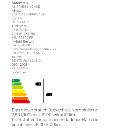
Automatik
ANTRIEBSACHSE
Allrad
SCHADSTOFFKLASSE
Euro 6
HUBRAUM
1.598 ccm
LEISTUNG
211 kW (287 PS)
KRAFTSTOFF
Hybrid Benzin
KATEGORIE
SUV/Geländewagen/Pickup
KILOMETERSTAND
10 km
ERSTZULASSUNG
01.04.2026
ZUSTAND
unfallfrei
Energieverbrauch (gewichtet, kombiniert):
2,80 l/100km + 10,90 kWh/100km
Kraftstoffverbrauch bei entladener Batterie
kombiniert:
6,00 l/100km