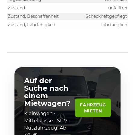
Zustand
unfallfrei
Zustand, Beschaffenheit
Scheckheftgepflegt
Zustand, Fahrfähigkeit
fahrtauglich
Auf der
Suche nach
einem
Mietwagen?
FAHRZEUG
MIETEN
Kleinwagen •
Mittelklasse • SUV •
Nutzfahrzeug! Ab