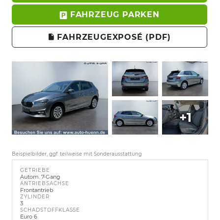
FAHRZEUG PARKEN
FAHRZEUGEXPOSÉ (PDF)
+1
Beispielbilder, ggf. teilweise mit Sonderausstattung
GETRIEBE
Autom. 7-Gang
ANTRIEBSACHSE
Frontantrieb
ZYLINDER
3
SCHADSTOFFKLASSE
Euro 6