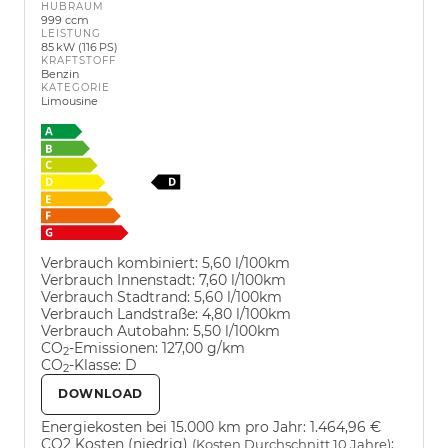
HUBRAUM
999 ccm
LEISTUNG
85 kW (116 PS)
KRAFTSTOFF
Benzin
KATEGORIE
Limousine
Verbrauch kombiniert:
5,60 l/100km
Verbrauch Innenstadt:
7,60 l/100km
Verbrauch Stadtrand:
5,60 l/100km
Verbrauch Landstraße:
4,80 l/100km
Verbrauch Autobahn:
5,50 l/100km
CO
-Emissionen:
127,00 g/km
2
CO
-Klasse:
D
2
DOWNLOAD
Energiekosten bei 15.000 km pro Jahr:
1.464,96 €
CO2 Kosten (niedrig)
:
(Kosten Durchschnitt 10 Jahre)