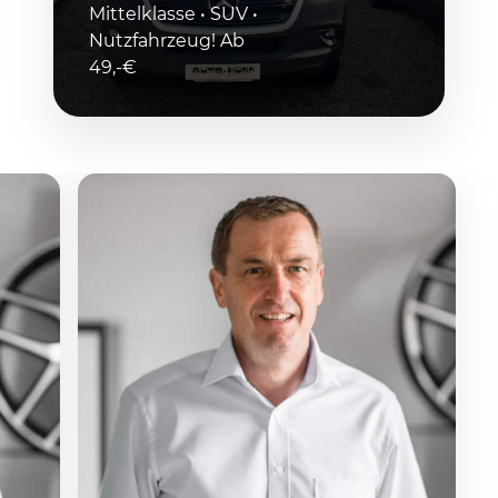
Mittelklasse • SUV •
Nutzfahrzeug! Ab
49,-€