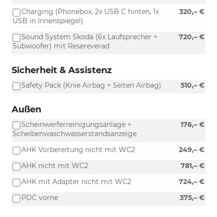
Charging (Phonebox, 2x USB C hinten, 1x
320,– €
USB in Innenspiegel)
Sound System Skoda (6x Laufsprecher +
720,– €
Subwoofer) mit Resereverad
Sicherheit & Assistenz
Safety Pack (Knie Airbag + Seiten Airbag)
510,– €
Außen
Scheinwerferreinigungsanlage +
176,– €
Scheibenwaschwasserstandsanzeige
AHK Vorbereitung nicht mit WC2
249,– €
AHK nicht mit WC2
781,– €
AHK mit Adapter nicht mit WC2
724,– €
PDC vorne
375,– €