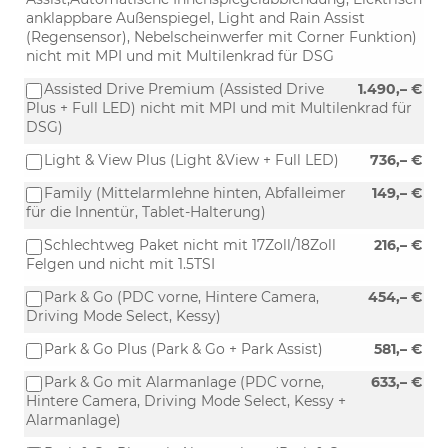
anklappbare Außenspiegel, Light and Rain Assist
(Regensensor), Nebelscheinwerfer mit Corner Funktion)
nicht mit MPI und mit Multilenkrad für DSG
Assisted Drive Premium (Assisted Drive
1.490,– €
Plus + Full LED) nicht mit MPI und mit Multilenkrad für
DSG)
Light & View Plus (Light &View + Full LED)
736,– €
Family (Mittelarmlehne hinten, Abfalleimer
149,– €
für die Innentür, Tablet-Halterung)
Schlechtweg Paket nicht mit 17Zoll/18Zoll
216,– €
Felgen und nicht mit 1.5TSI
Park & Go (PDC vorne, Hintere Camera,
454,– €
Driving Mode Select, Kessy)
Park & Go Plus (Park & Go + Park Assist)
581,– €
Park & Go mit Alarmanlage (PDC vorne,
633,– €
Hintere Camera, Driving Mode Select, Kessy +
Alarmanlage)