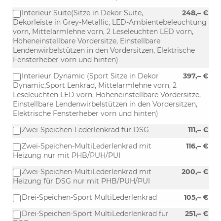
Interieur Suite(Sitze in Dekor Suite,
248,– €
Dekorleiste in Grey-Metallic, LED-Ambientebeleuchtung
vorn, Mittelarmlehne vorn, 2 Leseleuchten LED vorn,
Höheneinstellbare Vordersitze, Einstellbare
Lendenwirbelstützen in den Vordersitzen, Elektrische
Fensterheber vorn und hinten)
Interieur Dynamic (Sport Sitze in Dekor
397,– €
Dynamic,Sport Lenkrad, Mittelarmlehne vorn, 2
Leseleuchten LED vorn, Höheneinstellbare Vordersitze,
Einstellbare Lendenwirbelstützen in den Vordersitzen,
Elektrische Fensterheber vorn und hinten)
Zwei-Speichen-Lederlenkrad für DSG
111,– €
Zwei-Speichen-MultiLederlenkrad mit
116,– €
Heizung nur mit PHB/PUH/PUI
Zwei-Speichen-MultiLederlenkrad mit
200,– €
Heizung für DSG nur mit PHB/PUH/PUI
Drei-Speichen-Sport MultiLederlenkrad
105,– €
Drei-Speichen-Sport MultiLederlenkrad für
251,– €