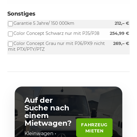
Sonstiges
Garantie 5 Jahre/ 150 000km
212,– €
Color Concept Schwarz nur mit PJ5/PJ8
254,99 €
Color Concept Grau nur mit PJ6/PX9 nicht
269,– €
mit PTX/PTY/PTZ
Auf der
Suche nach
einem
Mietwagen?
FAHRZEUG
MIETEN
Kleinwagen •