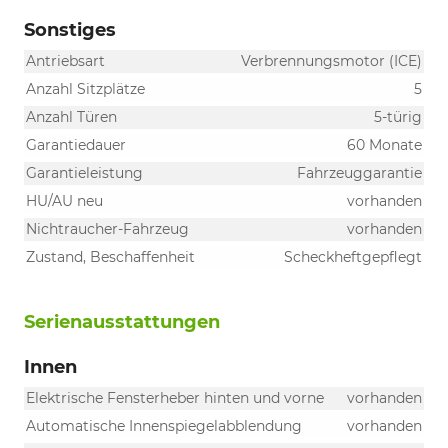
Sonstiges
Antriebsart
Verbrennungsmotor (ICE)
Anzahl Sitzplätze
5
Anzahl Türen
5-türig
Garantiedauer
60 Monate
Garantieleistung
Fahrzeuggarantie
HU/AU neu
vorhanden
Nichtraucher-Fahrzeug
vorhanden
Zustand, Beschaffenheit
Scheckheftgepflegt
Serienausstattungen
Innen
Elektrische Fensterheber hinten und vorne
vorhanden
Automatische Innenspiegelabblendung
vorhanden