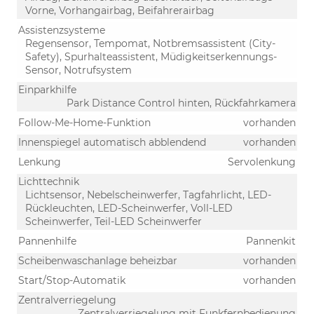
Vorne, Vorhangairbag, Beifahrerairbag
Assistenzsysteme
Regensensor, Tempomat, Notbremsassistent (City-
Safety), Spurhalteassistent, Müdigkeitserkennungs-
Sensor, Notrufsystem
Einparkhilfe
Park Distance Control hinten, Rückfahrkamera
Follow-Me-Home-Funktion
vorhanden
Innenspiegel automatisch abblendend
vorhanden
Lenkung
Servolenkung
Lichttechnik
Lichtsensor, Nebelscheinwerfer, Tagfahrlicht, LED-
Rückleuchten, LED-Scheinwerfer, Voll-LED
Scheinwerfer, Teil-LED Scheinwerfer
Pannenhilfe
Pannenkit
Scheibenwaschanlage beheizbar
vorhanden
Start/Stop-Automatik
vorhanden
Zentralverriegelung
Zentralverriegelung mit Funkfernbedienung