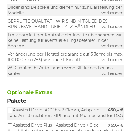
Bilder sind Beispiele und dienen nur zur Darstellung der
Modelle
vorhanden
GEPRÜFTE QUALITÄT - WIR SIND MITGLIED DES
BUNDESVERBAND FREIER KFZ-HÄNDLER
vorhanden
Trotz sorgfältiger Kontrolle der Inhalte übernehmen wir
keine Haftung für eventuelle Eingabefehler in der
Anzeige
vorhanden
Verlängerung der Herstellergarantie auf 5 Jahre bis max.
100.000 km (2+3) was zuerst Eintritt
vorhanden
WIR kaufen Ihr Auto - auch wenn SIE keines bei uns
kaufen!
vorhanden
Optionale Extras
Pakete
Assisted Drive (ACC bis 210km/h, Adaptive
450,– €
Lane Assist) nicht mit MPI und mit Multilenkrad für DSG
Assisted Drive Plus ( Assisted Drive + Side
769,– €
Assist,Automatische Innenspiegelabblendung, Elektrisch