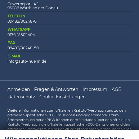
Gewerbepark A 1
93086 Wörth an der Donau
TELEFON
09482/80248-0
WHATSAPP
0176-15802404
FAX
09482/80248-50
E-MAIL
info@auto-huenn.de
Anmelden
Fragen & Antworten
Impressum
AGB
Datenschutz
Cookie-Einstellungen
Weitere Informationen zum offiziellen Kraftstoffverbrauch und zu den
offiziellen spezifischen CO
-Emissionen und gegebenenfalls zum
2
Stromverbrauch neuer PKW können dem 'Leitfaden über den offiziellen
Kraftstoffverbrauch, die offiziellen spezifischen CO
-Emissionen und den
2
offiziellen Stromverbrauch neuer PKW' entnommen werden, der an allen
Verkaufsstellen und bei der 'Deutschen Automobil Treuhand GmbH'
unentgeltlich erhältlich ist unter www.dat.de.