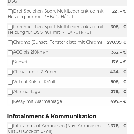
DSG
Drei-Speichen-Sport MultiLederlenkrad mit
221,– €
Heizung nur mit PHB/PUH/PUI
Drei-Speichen-Sport MultiLederlenkrad mit
305,– €
Heizung für DSG nur mit PHB/PUH/PUI
Chrome (Sunset, Fensterleiste mit Chrom)
270,99 €
ACC bis 210km/h
332,– €
Sunset
176,– €
Climatronic -2 Zonen
424,– €
Virtual Kokpit 10Zoll
505,– €
Alarmanlage
279,– €
Kessy mit Alarmanlage
497,– €
Infotainment & Kommunikation
Infotainment Amundsen (Navi Amundsen,
1.378,– €
Virtual Cockpit10Zoll)