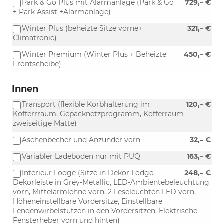
Park & Go Plus mit Alarmanlage (Park & Go
729,– €
+ Park Assist +Alarmanlage)
Winter Plus (beheizte Sitze vorne+
321,– €
Climatronic)
Winter Premium (Winter Plus + Beheizte
450,– €
Frontscheibe)
Innen
Transport (flexible Korbhalterung im
120,– €
Kofferrraum, Gepäcknetzprogramm, Kofferraum
zweiseitige Matte)
Aschenbecher und Anzünder vorn
32,– €
Variabler Ladeboden nur mit PUQ
163,– €
Interieur Lodge (Sitze in Dekor Lodge,
248,– €
Dekorleiste in Grey-Metallic, LED-Ambientebeleuchtung
vorn, Mittelarmlehne vorn, 2 Leseleuchten LED vorn,
Höheneinstellbare Vordersitze, Einstellbare
Lendenwirbelstützen in den Vordersitzen, Elektrische
Fensterheber vorn und hinten)