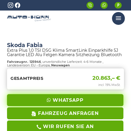
Menü
Skoda Fabia
Extra Plus 1,0 TSI DSG Klima SmartLink Einparkhilfe 5J
Garantie LED Alu Felgen Kamera Sitzheizung Bluetooth
Fahrzeugnr.
:
125946
, unverbindliche Lieferzeit: 4-6 Monate ,
Landesversion: EU - Europa,
Neuwagen
20.863,– €
GESAMTPREIS
incl. 19% MwSt.
WHATSAPP
FAHRZEUG ANFRAGEN
WIR RUFEN SIE AN