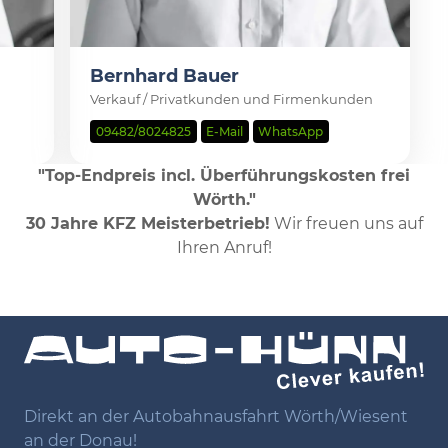
Bernhard Bauer
Verkauf / Privatkunden und Firmenkunden
09482/8024825
E-Mail
WhatsApp
"Top-Endpreis incl. Überführungskosten frei
Wörth."
30 Jahre KFZ Meisterbetrieb!
Wir freuen uns auf
Ihren Anruf!
Direkt an der Autobahnausfahrt Wörth/Wiesent
an der Donau!