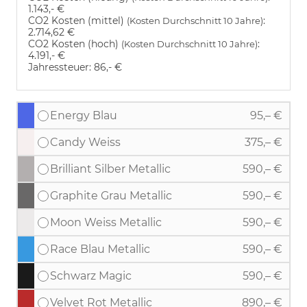
1.143,- €
CO2 Kosten (mittel)
:
(Kosten Durchschnitt 10 Jahre)
2.714,62 €
CO2 Kosten (hoch)
:
(Kosten Durchschnitt 10 Jahre)
4.191,- €
Jahressteuer:
86,- €
Energy Blau
95,– €
Candy Weiss
375,– €
Brilliant Silber Metallic
590,– €
Graphite Grau Metallic
590,– €
Moon Weiss Metallic
590,– €
Race Blau Metallic
590,– €
Schwarz Magic
590,– €
Velvet Rot Metallic
890,– €