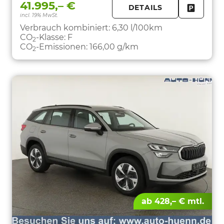
41.995,– €
DETAILS
incl. 19% MwSt.
FAHRZE
PARKEN
Verbrauch kombiniert:
6,30 l/100km
CO
-Klasse:
F
2
CO
-Emissionen:
166,00 g/km
2
ab 428,– € mtl.