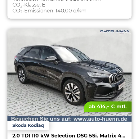
CO
-Klasse:
E
2
CO
-Emissionen:
140,00 g/km
2
ab 414,– € mtl.
Skoda Kodiaq
2.0 TDI 110 kW Selection DSG 5Si. Matrix 4J.Gar.