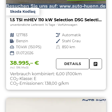
Skoda Kodiaq
1.5 TSI mHEV 110 kW Selection DSG Selection, AHK, Navi, Side, Kamera, Winter, 4 J.- Garantie
unverbindliche Lieferzeit:
14 Tage
Vorführwagen
Fahrzeugnr.
127783
Getriebe
Automatik
Kraftstoff
Benzin
Außenfarbe
Stahl Grau
Leistung
110 kW (150 PS)
Kilometerstand
850 km
01.07.2026
38.995,– €
DETAILS
incl. 19% MwSt.
FAHRZE
PARKEN
Verbrauch kombiniert:
6,00 l/100km
CO
-Klasse:
E
2
CO
-Emissionen:
138,00 g/km
2