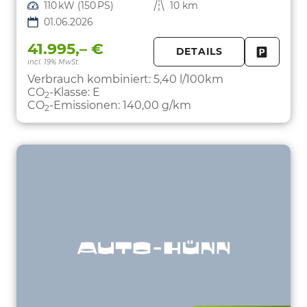
Leistung
110 kW (150 PS)
Kilometerstand
10 km
01.06.2026
41.995,– €
DETAILS
incl. 19% MwSt.
FAHRZE
PARKEN
Verbrauch kombiniert:
5,40 l/100km
CO
-Klasse:
E
2
CO
-Emissionen:
140,00 g/km
2