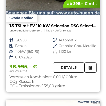
ab 398,– € mtl.
Skoda Kodiaq
1.5 TSI mHEV 110 kW Selection DSG Selection, AHK, Navi, Side, Kamera, Winter, 4 J.- Garantie
unverbindliche Lieferzeit:
14 Tage
Vorführwagen
Fahrzeugnr.
126950
Getriebe
Automatik
Kraftstoff
Benzin
Außenfarbe
Graphite Grau Metallic
Leistung
110 kW (150 PS)
Kilometerstand
1.100 km
01.07.2026
38.995,– €
DETAILS
incl. 19% MwSt.
FAHRZE
PARKEN
Verbrauch kombiniert:
6,00 l/100km
CO
-Klasse:
E
2
CO
-Emissionen:
138,00 g/km
2