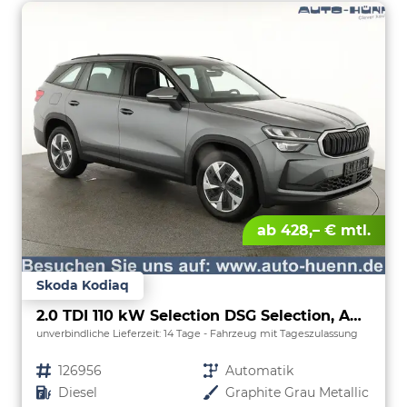
ab 428,– € mtl.
Skoda Kodiaq
2.0 TDI 110 kW Selection DSG Selection, AHK, Navi, Side, Kamera, Winter, 4 J.-Garantie
unverbindliche Lieferzeit:
14 Tage
Fahrzeug mit Tageszulassung
Fahrzeugnr.
126956
Getriebe
Automatik
Kraftstoff
Diesel
Außenfarbe
Graphite Grau Metallic