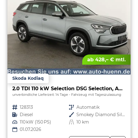
ab 428,– € mtl.
Skoda Kodiaq
2.0 TDI 110 kW Selection DSG Selection, AHK, Navi, Side, Kamera, Winter, 4 J.-Garantie
unverbindliche Lieferzeit:
14 Tage
Fahrzeug mit Tageszulassung
Fahrzeugnr.
128313
Getriebe
Automatik
Kraftstoff
Diesel
Außenfarbe
Smokey Diamond Silver Metallic
Leistung
110 kW (150 PS)
Kilometerstand
10 km
01.07.2026