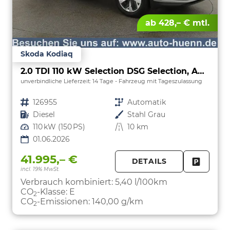
ab 428,– € mtl.
Skoda Kodiaq
2.0 TDI 110 kW Selection DSG Selection, AHK, Navi, Side, Kamera, Winter, 4 J.-Garantie
unverbindliche Lieferzeit:
14 Tage
Fahrzeug mit Tageszulassung
Fahrzeugnr.
126955
Getriebe
Automatik
Kraftstoff
Diesel
Außenfarbe
Stahl Grau
Leistung
110 kW (150 PS)
Kilometerstand
10 km
01.06.2026
41.995,– €
DETAILS
incl. 19% MwSt.
FAHRZE
PARKEN
Verbrauch kombiniert:
5,40 l/100km
CO
-Klasse:
E
2
CO
-Emissionen:
140,00 g/km
2