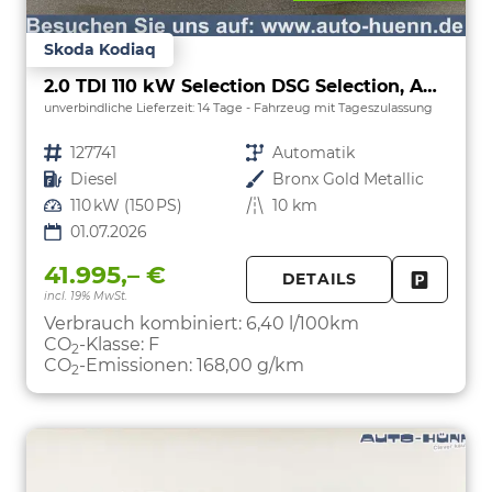
Skoda Kodiaq
2.0 TDI 110 kW Selection DSG Selection, AHK, Navi, Kamera, Side, Winter
unverbindliche Lieferzeit:
14 Tage
Fahrzeug mit Tageszulassung
Fahrzeugnr.
127741
Getriebe
Automatik
Kraftstoff
Diesel
Außenfarbe
Bronx Gold Metallic
Leistung
110 kW (150 PS)
Kilometerstand
10 km
01.07.2026
41.995,– €
DETAILS
incl. 19% MwSt.
FAHRZE
PARKEN
Verbrauch kombiniert:
6,40 l/100km
CO
-Klasse:
F
2
CO
-Emissionen:
168,00 g/km
2