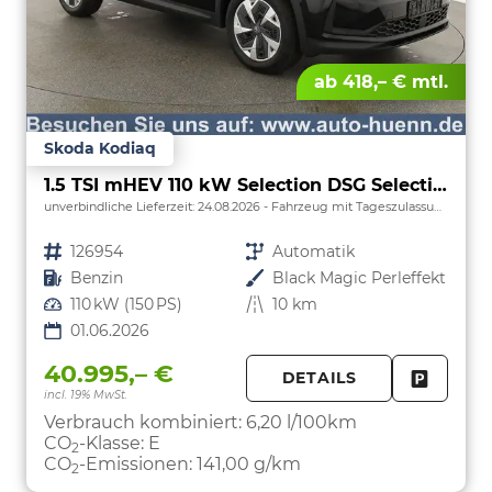
ab 418,– € mtl.
Skoda Kodiaq
1.5 TSI mHEV 110 kW Selection DSG Selection, 7-Sitzer, AHK, Navi, Side, Kamera, Winter, 4 J.- Garantie
unverbindliche Lieferzeit:
24.08.2026
Fahrzeug mit Tageszulassung
Fahrzeugnr.
126954
Getriebe
Automatik
Kraftstoff
Benzin
Außenfarbe
Black Magic Perleffekt
Leistung
110 kW (150 PS)
Kilometerstand
10 km
01.06.2026
40.995,– €
DETAILS
incl. 19% MwSt.
FAHRZE
PARKEN
Verbrauch kombiniert:
6,20 l/100km
CO
-Klasse:
E
2
CO
-Emissionen:
141,00 g/km
2