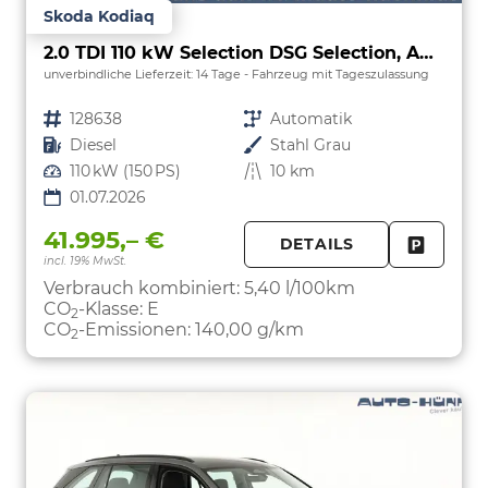
Skoda Kodiaq
2.0 TDI 110 kW Selection DSG Selection, AHK, Navi, Side, Kamera, Winter, 4 J.-Garantie
unverbindliche Lieferzeit:
14 Tage
Fahrzeug mit Tageszulassung
Fahrzeugnr.
128638
Getriebe
Automatik
Kraftstoff
Diesel
Außenfarbe
Stahl Grau
Leistung
110 kW (150 PS)
Kilometerstand
10 km
01.07.2026
41.995,– €
DETAILS
incl. 19% MwSt.
FAHRZE
PARKEN
Verbrauch kombiniert:
5,40 l/100km
CO
-Klasse:
E
2
CO
-Emissionen:
140,00 g/km
2