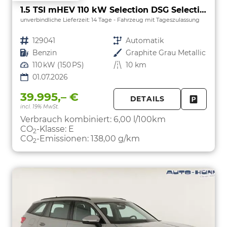
1.5 TSI mHEV 110 kW Selection DSG Selection, AHK, Navi, Side, Kamera, Winter, 4 J.- Garantie
unverbindliche Lieferzeit:
14 Tage
Fahrzeug mit Tageszulassung
Fahrzeugnr.
129041
Getriebe
Automatik
Kraftstoff
Benzin
Außenfarbe
Graphite Grau Metallic
Leistung
110 kW (150 PS)
Kilometerstand
10 km
01.07.2026
39.995,– €
DETAILS
incl. 19% MwSt.
FAHRZE
PARKEN
Verbrauch kombiniert:
6,00 l/100km
CO
-Klasse:
E
2
CO
-Emissionen:
138,00 g/km
2