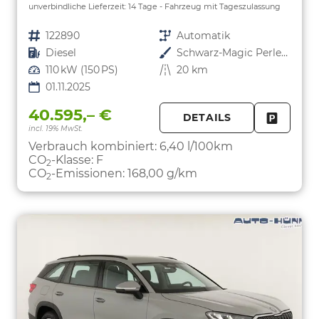
unverbindliche Lieferzeit:
14 Tage
Fahrzeug mit Tageszulassung
Fahrzeugnr.
122890
Getriebe
Automatik
Kraftstoff
Diesel
Außenfarbe
Schwarz-Magic Perleffekt
Leistung
110 kW (150 PS)
Kilometerstand
20 km
01.11.2025
40.595,– €
DETAILS
incl. 19% MwSt.
FAHRZE
PARKEN
Verbrauch kombiniert:
6,40 l/100km
CO
-Klasse:
F
2
CO
-Emissionen:
168,00 g/km
2