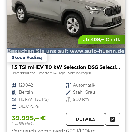
ab 408,– € mtl.
Skoda Kodiaq
1.5 TSI mHEV 110 kW Selection DSG Selection, 7-Sitzer, AHK, Navi, Side, Kamera, Winter, 4 J.- Garantie
unverbindliche Lieferzeit:
14 Tage
Vorführwagen
Fahrzeugnr.
129042
Getriebe
Automatik
Kraftstoff
Benzin
Außenfarbe
Stahl Grau
Leistung
110 kW (150 PS)
Kilometerstand
900 km
01.07.2026
39.995,– €
DETAILS
incl. 19% MwSt.
FAHRZE
PARKEN
Verbrauch kombiniert:
6,20 l/100km