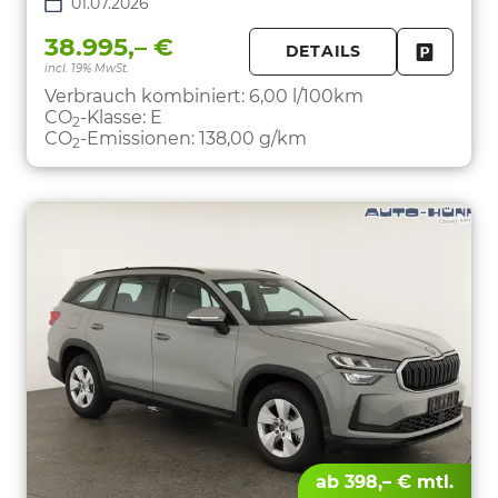
01.07.2026
38.995,– €
DETAILS
incl. 19% MwSt.
FAHRZE
PARKEN
Verbrauch kombiniert:
6,00 l/100km
CO
-Klasse:
E
2
CO
-Emissionen:
138,00 g/km
2
ab 398,– € mtl.