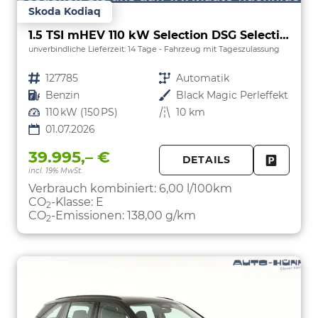
Skoda Kodiaq
1.5 TSI mHEV 110 kW Selection DSG Selection, AHK, Navi, Side, Kamera, Winter, 4 J.- Garantie
unverbindliche Lieferzeit:
14 Tage
Fahrzeug mit Tageszulassung
Fahrzeugnr.
127785
Getriebe
Automatik
Kraftstoff
Benzin
Außenfarbe
Black Magic Perleffekt
Leistung
110 kW (150 PS)
Kilometerstand
10 km
01.07.2026
39.995,– €
DETAILS
incl. 19% MwSt.
FAHRZE
PARKEN
Verbrauch kombiniert:
6,00 l/100km
CO
-Klasse:
E
2
CO
-Emissionen:
138,00 g/km
2