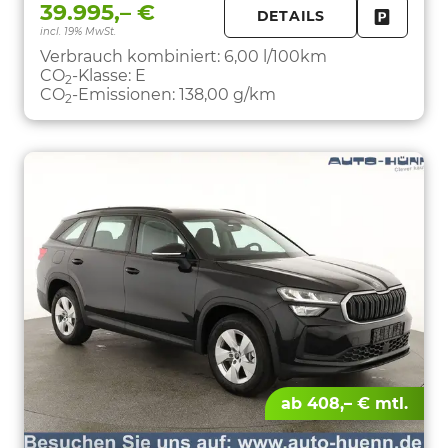
39.995,– €
DETAILS
incl. 19% MwSt.
FAHRZE
PARKEN
Verbrauch kombiniert:
6,00 l/100km
CO
-Klasse:
E
2
CO
-Emissionen:
138,00 g/km
2
ab 408,– € mtl.