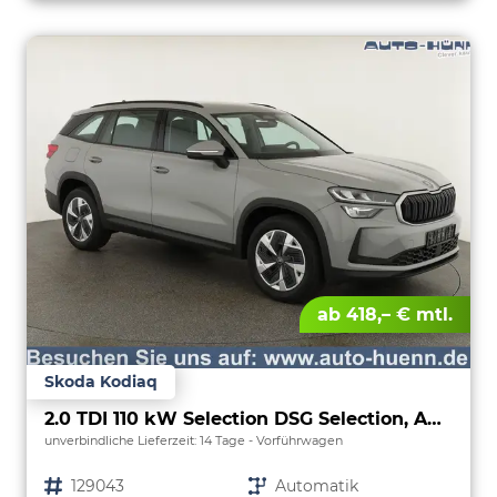
ab 418,– € mtl.
Skoda Kodiaq
2.0 TDI 110 kW Selection DSG Selection, AHK, Navi, Side, Kamera, Winter, 4 J.-Garantie
unverbindliche Lieferzeit:
14 Tage
Vorführwagen
Fahrzeugnr.
129043
Getriebe
Automatik