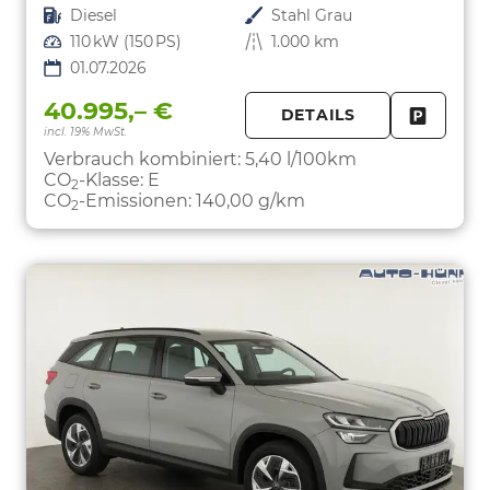
Kraftstoff
Diesel
Außenfarbe
Stahl Grau
Leistung
110 kW (150 PS)
Kilometerstand
1.000 km
01.07.2026
40.995,– €
DETAILS
incl. 19% MwSt.
FAHRZE
PARKEN
Verbrauch kombiniert:
5,40 l/100km
CO
-Klasse:
E
2
CO
-Emissionen:
140,00 g/km
2