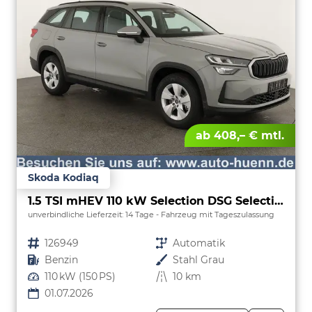
ab 408,– € mtl.
Skoda Kodiaq
1.5 TSI mHEV 110 kW Selection DSG Selection, AHK, Navi, Side, Kamera, Winter, 4 J.- Garantie
unverbindliche Lieferzeit:
14 Tage
Fahrzeug mit Tageszulassung
Fahrzeugnr.
126949
Getriebe
Automatik
Kraftstoff
Benzin
Außenfarbe
Stahl Grau
Leistung
110 kW (150 PS)
Kilometerstand
10 km
01.07.2026