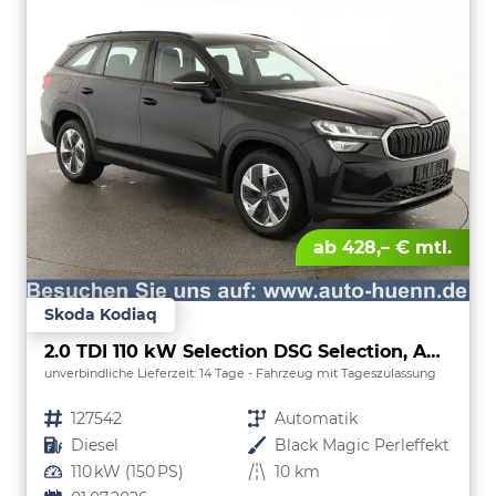
ab 428,– € mtl.
Skoda Kodiaq
2.0 TDI 110 kW Selection DSG Selection, AHK, Navi, Side, Kamera, Winter, 4 J.-Garantie
unverbindliche Lieferzeit:
14 Tage
Fahrzeug mit Tageszulassung
Fahrzeugnr.
127542
Getriebe
Automatik
Kraftstoff
Diesel
Außenfarbe
Black Magic Perleffekt
Leistung
110 kW (150 PS)
Kilometerstand
10 km