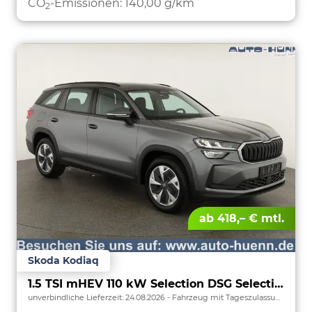
CO
-Emissionen:
140,00 g/km
2
ab 418,– € mtl.
Skoda Kodiaq
1.5 TSI mHEV 110 kW Selection DSG Selection, 7-Sitzer, AHK, Navi, Side, Kamera, Winter, 4 J.- Garantie
unverbindliche Lieferzeit:
24.08.2026
Fahrzeug mit Tageszulassung