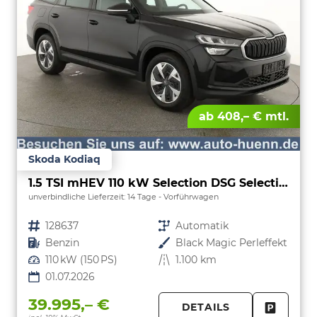
ab 408,– € mtl.
Skoda Kodiaq
1.5 TSI mHEV 110 kW Selection DSG Selection, 7-Sitzer, AHK, Navi, Side, Kamera, Winter, 4 J.- Garantie
unverbindliche Lieferzeit:
14 Tage
Vorführwagen
Fahrzeugnr.
128637
Getriebe
Automatik
Kraftstoff
Benzin
Außenfarbe
Black Magic Perleffekt
Leistung
110 kW (150 PS)
Kilometerstand
1.100 km
01.07.2026
39.995,– €
DETAILS