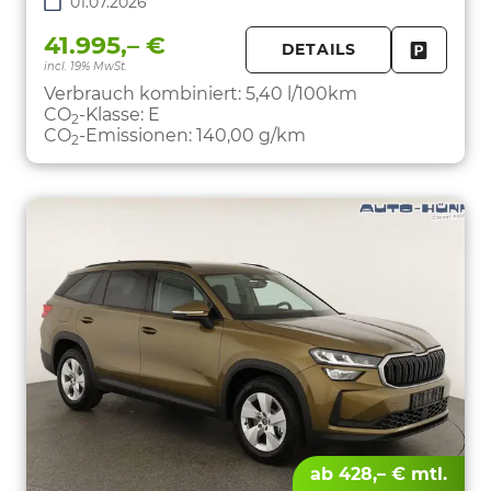
01.07.2026
41.995,– €
DETAILS
incl. 19% MwSt.
FAHRZE
PARKEN
Verbrauch kombiniert:
5,40 l/100km
CO
-Klasse:
E
2
CO
-Emissionen:
140,00 g/km
2
ab 428,– € mtl.