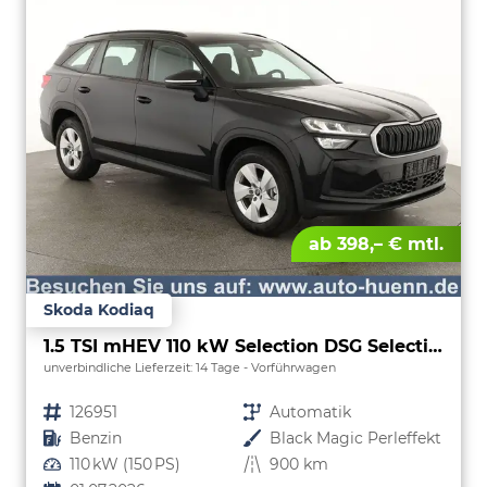
ab 398,– € mtl.
Skoda Kodiaq
1.5 TSI mHEV 110 kW Selection DSG Selection, AHK, Navi, Side, Kamera, Winter, 4 J.- Garantie
unverbindliche Lieferzeit:
14 Tage
Vorführwagen
Fahrzeugnr.
126951
Getriebe
Automatik
Kraftstoff
Benzin
Außenfarbe
Black Magic Perleffekt
Leistung
110 kW (150 PS)
Kilometerstand
900 km