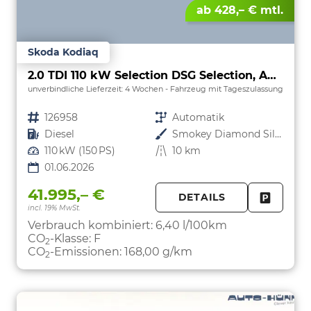
ab 428,– € mtl.
Skoda Kodiaq
2.0 TDI 110 kW Selection DSG Selection, AHK, Navi, Side, Kamera, Winter, 4 J.-Garantie
unverbindliche Lieferzeit:
4 Wochen
Fahrzeug mit Tageszulassung
Fahrzeugnr.
126958
Getriebe
Automatik
Kraftstoff
Diesel
Außenfarbe
Smokey Diamond Silver Metallic
Leistung
110 kW (150 PS)
Kilometerstand
10 km
01.06.2026
41.995,– €
DETAILS
incl. 19% MwSt.
FAHRZE
PARKEN
Verbrauch kombiniert:
6,40 l/100km
CO
-Klasse:
F
2
CO
-Emissionen:
168,00 g/km
2