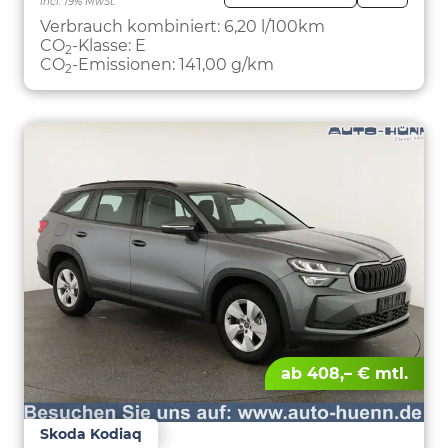
incl. 19% MwSt.
FAHRZE
PARKEN
Verbrauch kombiniert:
6,20 l/100km
CO
-Klasse:
E
2
CO
-Emissionen:
141,00 g/km
2
ab 408,– € mtl.
Skoda Kodiaq