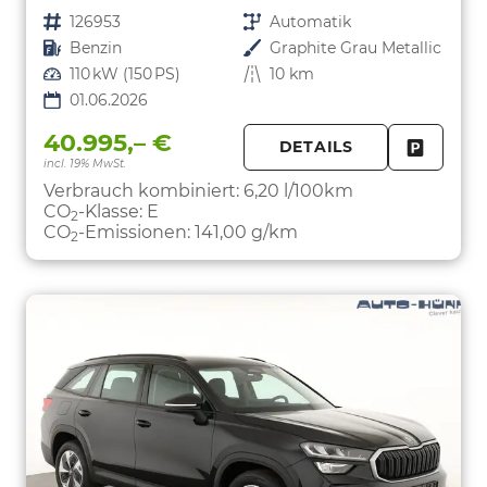
Fahrzeugnr.
126953
Getriebe
Automatik
Kraftstoff
Benzin
Außenfarbe
Graphite Grau Metallic
Leistung
110 kW (150 PS)
Kilometerstand
10 km
01.06.2026
40.995,– €
DETAILS
incl. 19% MwSt.
FAHRZE
PARKEN
Verbrauch kombiniert:
6,20 l/100km
CO
-Klasse:
E
2
CO
-Emissionen:
141,00 g/km
2