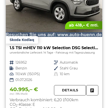
ab 418,– € mtl.
Skoda Kodiaq
1.5 TSI mHEV 110 kW Selection DSG Selection, 7-Sitzer, AHK, Navi, Side, Kamera, Winter, 4 J.- Garantie
unverbindliche Lieferzeit:
14 Tage
Fahrzeug mit Tageszulassung
Fahrzeugnr.
126952
Getriebe
Automatik
Kraftstoff
Benzin
Außenfarbe
Stahl Grau
Leistung
110 kW (150 PS)
Kilometerstand
10 km
01.07.2026
40.995,– €
DETAILS
incl. 19% MwSt.
FAHRZE
PARKEN
Verbrauch kombiniert:
6,20 l/100km
CO
-Klasse:
E
2