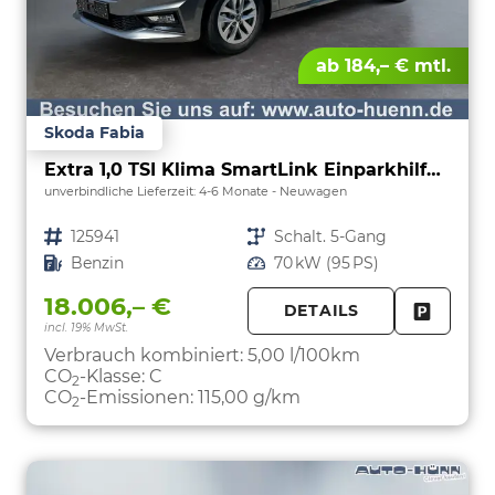
ab 184,– € mtl.
Skoda Fabia
Extra 1,0 TSI Klima SmartLink Einparkhilfe 5J Garantie LED Scheinwerfer Bluetooth
unverbindliche Lieferzeit: 4-6 Monate
Neuwagen
Fahrzeugnr.
125941
Getriebe
Schalt. 5-Gang
Kraftstoff
Benzin
Leistung
70 kW (95 PS)
18.006,– €
DETAILS
incl. 19% MwSt.
FAHRZE
PARKEN
Verbrauch kombiniert:
5,00 l/100km
CO
-Klasse:
C
2
CO
-Emissionen:
115,00 g/km
2