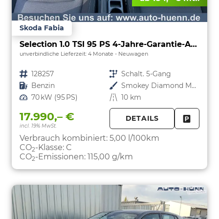
Skoda Fabia
Selection 1.0 TSI 95 PS 4-Jahre-Garantie-AppleCarPlay-AndroidAuto-LED-PDC-Sitzheizung-DAB-Klima
unverbindliche Lieferzeit:
4 Monate
Neuwagen
Fahrzeugnr.
128257
Getriebe
Schalt. 5-Gang
Kraftstoff
Benzin
Außenfarbe
Smokey Diamond Metallic
Leistung
70 kW (95 PS)
Kilometerstand
10 km
17.990,– €
DETAILS
incl. 19% MwSt.
FAHRZE
PARKEN
Verbrauch kombiniert:
5,00 l/100km
CO
-Klasse:
C
2
CO
-Emissionen:
115,00 g/km
2