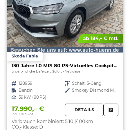
ab 184,– € mtl.
Skoda Fabia
130 Jahre 1.0 MPI 80 PS-Virtuelles Cockpit-AppleCarplay-Android-Auto-LED-Klima-Tempomat-Rückfahrkamera-DAB-SHZ-15" Alu-sofort
unverbindliche Lieferzeit: Sofort
Neuwagen
Fahrzeugnr.
128959
Getriebe
Schalt. 5-Gang
Kraftstoff
Benzin
Außenfarbe
Smokey Diamond Metallic
Leistung
59 kW (80 PS)
17.990,– €
DETAILS
incl. 19% MwSt.
FAHRZE
PARKEN
Verbrauch kombiniert:
5,10 l/100km
CO
-Klasse:
D
2