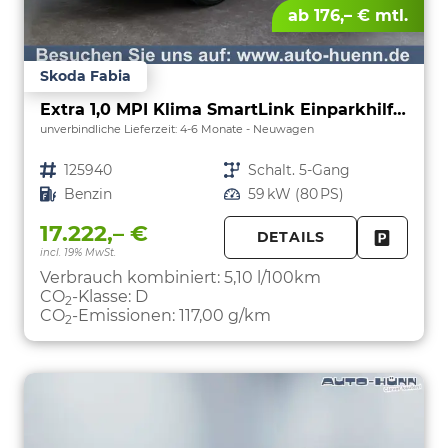
ab 176,– € mtl.
Skoda Fabia
Extra 1,0 MPI Klima SmartLink Einparkhilfe 5J Garantie LED Scheinwerfer Bluetooth
unverbindliche Lieferzeit: 4-6 Monate
Neuwagen
Fahrzeugnr.
125940
Getriebe
Schalt. 5-Gang
Kraftstoff
Benzin
Leistung
59 kW (80 PS)
17.222,– €
DETAILS
incl. 19% MwSt.
FAHRZE
PARKEN
Verbrauch kombiniert:
5,10 l/100km
CO
-Klasse:
D
2
CO
-Emissionen:
117,00 g/km
2