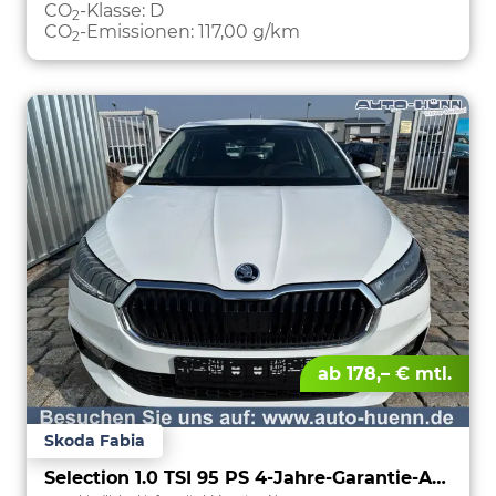
CO
-Klasse:
D
2
CO
-Emissionen:
117,00 g/km
2
ab 178,– € mtl.
Skoda Fabia
Selection 1.0 TSI 95 PS 4-Jahre-Garantie-AppleCarPlay-AndroidAuto-LED-PDC-Sitzheizung-DAB-Klima