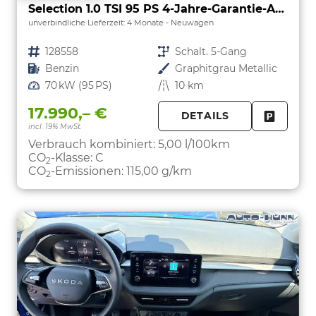
Selection 1.0 TSI 95 PS 4-Jahre-Garantie-AppleCarPlay-AndroidAuto-LED-PDC-Sitzheizung-DAB-Klima
unverbindliche Lieferzeit:
4 Monate
Neuwagen
Fahrzeugnr.
128558
Getriebe
Schalt. 5-Gang
Kraftstoff
Benzin
Außenfarbe
Graphitgrau Metallic
Leistung
70 kW (95 PS)
Kilometerstand
10 km
17.990,– €
DETAILS
incl. 19% MwSt.
FAHRZE
PARKEN
Verbrauch kombiniert:
5,00 l/100km
CO
-Klasse:
C
2
CO
-Emissionen:
115,00 g/km
2