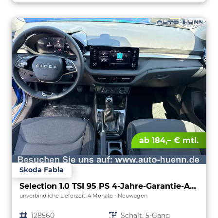
ab 184,– € mtl.
Skoda Fabia
Selection 1.0 TSI 95 PS 4-Jahre-Garantie-AppleCarPlay-AndroidAuto-LED-PDC-Sitzheizung-DAB-Klima
unverbindliche Lieferzeit:
4 Monate
Neuwagen
Fahrzeugnr.
128560
Getriebe
Schalt. 5-Gang