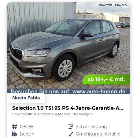
ab 184,– € mtl.
Skoda Fabia
Selection 1.0 TSI 95 PS 4-Jahre-Garantie-AppleCarPlay-AndroidAuto-LED-PDC-Sitzheizung-DAB-Klima
unverbindliche Lieferzeit:
4 Monate
Neuwagen
Fahrzeugnr.
128255
Getriebe
Schalt. 5-Gang
Kraftstoff
Benzin
Außenfarbe
Graphitgrau Metallic