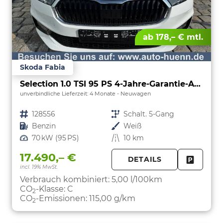
ab 178,– € mtl.
Skoda Fabia
Selection 1.0 TSI 95 PS 4-Jahre-Garantie-AppleCarPlay-AndroidAuto-LED-PDC-Sitzheizung-DAB-Klima
unverbindliche Lieferzeit:
4 Monate
Neuwagen
Fahrzeugnr.
128556
Getriebe
Schalt. 5-Gang
Kraftstoff
Benzin
Außenfarbe
Weiß
Leistung
70 kW (95 PS)
Kilometerstand
10 km
17.490,– €
DETAILS
incl. 19% MwSt.
FAHRZE
PARKEN
Verbrauch kombiniert:
5,00 l/100km
CO
-Klasse:
C
2
CO
-Emissionen:
115,00 g/km
2