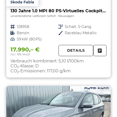
Skoda Fabia
130 Jahre 1.0 MPI 80 PS-Virtuelles Cockpit-AppleCarplay-Android-Auto-LED-Klima-Tempomat-Rückfahrkamera-DAB-SHZ-15" Alu-sofort
unverbindliche Lieferzeit: Sofort
Neuwagen
Fahrzeugnr.
128958
Getriebe
Schalt. 5-Gang
Kraftstoff
Benzin
Außenfarbe
Raceblau Metallic
Leistung
59 kW (80 PS)
17.990,– €
DETAILS
incl. 19% MwSt.
FAHRZE
PARKEN
Verbrauch kombiniert:
5,10 l/100km
CO
-Klasse:
D
2
CO
-Emissionen:
117,00 g/km
2