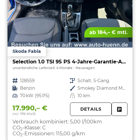
ab 184,– € mtl.
Skoda Fabia
Selection 1.0 TSI 95 PS 4-Jahre-Garantie-AppleCarPlay-AndroidAuto-LED-PDC-Sitzheizung-DAB-Klima
unverbindliche Lieferzeit:
4 Monate
Neuwagen
Fahrzeugnr.
128559
Getriebe
Schalt. 5-Gang
Kraftstoff
Benzin
Außenfarbe
Smokey Diamond Metallic
Leistung
70 kW (95 PS)
Kilometerstand
10 km
17.990,– €
DETAILS
incl. 19% MwSt.
FAHRZE
PARKEN
Verbrauch kombiniert:
5,00 l/100km
CO
-Klasse:
C
2
CO
-Emissionen:
115,00 g/km
2