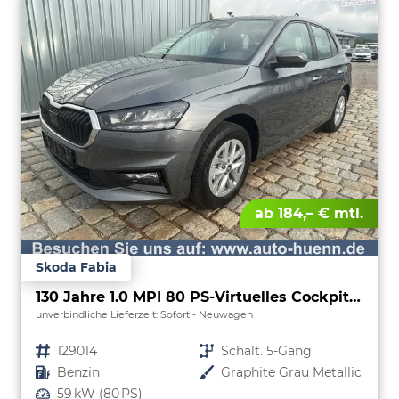
ab 184,– € mtl.
Skoda Fabia
130 Jahre 1.0 MPI 80 PS-Virtuelles Cockpit-AppleCarplay-Android-Auto-LED-Klima-Tempomat-Rückfahrkamera-DAB-SHZ-15" Alu-sofort
unverbindliche Lieferzeit: Sofort
Neuwagen
Fahrzeugnr.
129014
Getriebe
Schalt. 5-Gang
Kraftstoff
Benzin
Außenfarbe
Graphite Grau Metallic
Leistung
59 kW (80 PS)