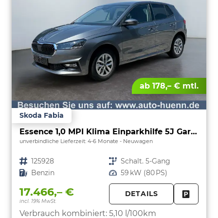
ab 178,– € mtl.
Skoda Fabia
Essence 1,0 MPI Klima Einparkhilfe 5J Garantie LED Scheinwerfer Bluetooth
unverbindliche Lieferzeit: 4-6 Monate
Neuwagen
Fahrzeugnr.
125928
Getriebe
Schalt. 5-Gang
Kraftstoff
Benzin
Leistung
59 kW (80 PS)
17.466,– €
DETAILS
incl. 19% MwSt.
FAHRZE
PARKEN
Verbrauch kombiniert:
5,10 l/100km