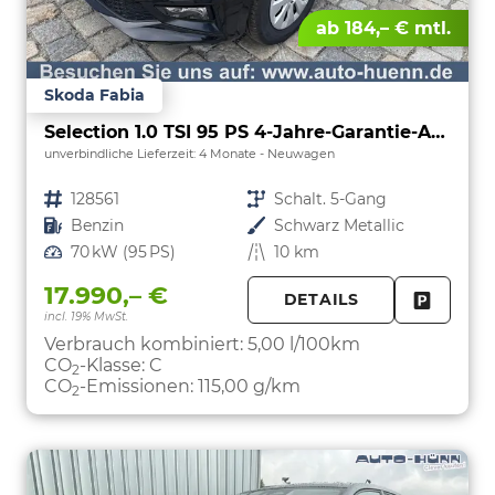
ab 184,– € mtl.
Skoda Fabia
Selection 1.0 TSI 95 PS 4-Jahre-Garantie-AppleCarPlay-AndroidAuto-LED-PDC-Sitzheizung-DAB-Klima
unverbindliche Lieferzeit:
4 Monate
Neuwagen
Fahrzeugnr.
128561
Getriebe
Schalt. 5-Gang
Kraftstoff
Benzin
Außenfarbe
Schwarz Metallic
Leistung
70 kW (95 PS)
Kilometerstand
10 km
17.990,– €
DETAILS
incl. 19% MwSt.
FAHRZE
PARKEN
Verbrauch kombiniert:
5,00 l/100km
CO
-Klasse:
C
2
CO
-Emissionen:
115,00 g/km
2