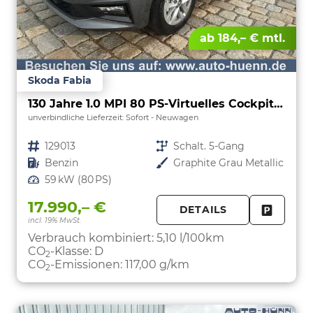
ab 184,– € mtl.
Skoda Fabia
130 Jahre 1.0 MPI 80 PS-Virtuelles Cockpit-AppleCarplay-Android-Auto-LED-Klima-Tempomat-Rückfahrkamera-DAB-SHZ-15" Alu-sofort
unverbindliche Lieferzeit: Sofort
Neuwagen
Fahrzeugnr.
129013
Getriebe
Schalt. 5-Gang
Kraftstoff
Benzin
Außenfarbe
Graphite Grau Metallic
Leistung
59 kW (80 PS)
17.990,– €
DETAILS
incl. 19% MwSt.
FAHRZE
PARKEN
Verbrauch kombiniert:
5,10 l/100km
CO
-Klasse:
D
2
CO
-Emissionen:
117,00 g/km
2