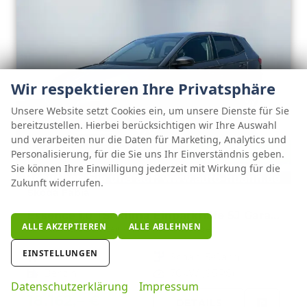
Wir respektieren Ihre Privatsphäre
Unsere Website setzt Cookies ein, um unsere Dienste für Sie
bereitzustellen. Hierbei berücksichtigen wir Ihre Auswahl
und verarbeiten nur die Daten für Marketing, Analytics und
ab 185,– € mtl.
Personalisierung, für die Sie uns Ihr Einverständnis geben.
Sie können Ihre Einwilligung jederzeit mit Wirkung für die
Zukunft widerrufen.
Skoda Fabia
Essence 1,0 TSI Klima Einparkhilfe 5J Garantie LED Scheinwerfer Bluetooth
ALLE AKZEPTIEREN
ALLE ABLEHNEN
unverbindliche Lieferzeit: 4-6 Monate
Neuwagen
EINSTELLUNGEN
Fahrzeugnr.
125929
Getriebe
Schalt. 5-Gang
Kraftstoff
Benzin
Leistung
70 kW (95 PS)
Datenschutzerklärung
Impressum
18.162,– €
DETAILS