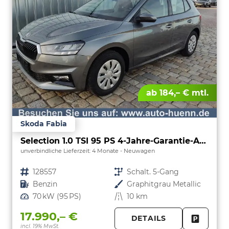
ab 184,– € mtl.
Skoda Fabia
Selection 1.0 TSI 95 PS 4-Jahre-Garantie-AppleCarPlay-AndroidAuto-LED-PDC-Sitzheizung-DAB-Klima
unverbindliche Lieferzeit:
4 Monate
Neuwagen
Fahrzeugnr.
128557
Getriebe
Schalt. 5-Gang
Kraftstoff
Benzin
Außenfarbe
Graphitgrau Metallic
Leistung
70 kW (95 PS)
Kilometerstand
10 km
17.990,– €
DETAILS
incl. 19% MwSt.
FAHRZE