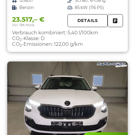
Fahrzeugnr.
125837
Getriebe
Schalt. 6-Gang
Kraftstoff
Benzin
Leistung
85 kW (116 PS)
23.517,– €
DETAILS
incl. 19% MwSt.
FAHRZE
PARKEN
Verbrauch kombiniert:
5,40 l/100km
CO
-Klasse:
D
2
CO
-Emissionen:
122,00 g/km
2