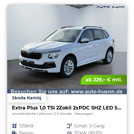
ab 229,– € mtl.
Skoda Kamiq
Extra Plus 1,0 TSI 2Zokli 2xPDC SHZ LED 5JG
unverbindliche Lieferzeit: 3-5 Monate
Neuwagen
Fahrzeugnr.
125849
Getriebe
Schalt. 5-Gang
Kraftstoff
Benzin
Leistung
70 kW (95 PS)