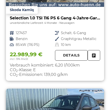
Skoda Kamiq
Selection 1.0 TSI 116 PS 6 Gang 4-Jahre-Garantie-Anhängerkupplung schwenkbar-Kessy-16" Alu-2-Zonen-Climatronic-Tempomat-LED-AppleCarPlay-AndroidAuto-Rückfahrkamera-2xPDC
unverbindliche Lieferzeit:
4 Monate
Neuwagen
Fahrzeugnr.
127457
Getriebe
Schalt. 6-Gang
Kraftstoff
Benzin
Außenfarbe
Graphitgrau Metallic
Leistung
85 kW (116 PS)
Kilometerstand
10 km
22.989,99 €
DETAILS
incl. 19% MwSt.
FAHRZE
PARKEN
Verbrauch kombiniert:
6,20 l/100km
CO
-Klasse:
E
2
CO
-Emissionen:
139,00 g/km
2