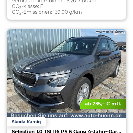
Verbrauch kombiniert:
6,20 l/100km
CO
-Klasse:
E
2
CO
-Emissionen:
139,00 g/km
2
ab 235,– € mtl.
Skoda Kamiq
Selection 1.0 TSI 116 PS 6 Gang 4-Jahre-Garantie-Anhängerkupplung schwenkbar-Kessy-16" Alu-2-Zonen-Climatronic-Tempomat-LED-AppleCarPlay-AndroidAuto-Rückfahrkamera-2xPDC