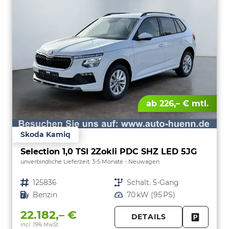
ab 226,– € mtl.
Skoda Kamiq
Selection 1,0 TSI 2Zokli PDC SHZ LED 5JG
unverbindliche Lieferzeit: 3-5 Monate
Neuwagen
Fahrzeugnr.
125836
Getriebe
Schalt. 5-Gang
Kraftstoff
Benzin
Leistung
70 kW (95 PS)
22.182,– €
DETAILS
incl. 19% MwSt.
FAHRZE