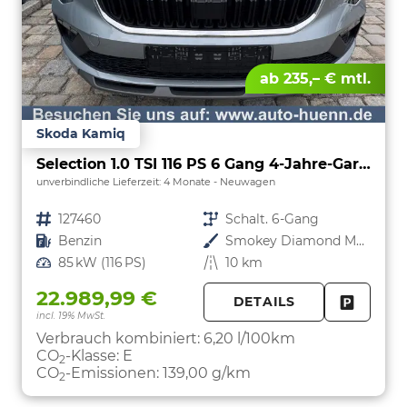
ab 235,– € mtl.
Skoda Kamiq
Selection 1.0 TSI 116 PS 6 Gang 4-Jahre-Garantie-Anhängerkupplung schwenkbar-Kessy-16" Alu-2-Zonen-Climatronic-Tempomat-LED-AppleCarPlay-AndroidAuto-Rückfahrkamera-2xPDC
unverbindliche Lieferzeit:
4 Monate
Neuwagen
Fahrzeugnr.
127460
Getriebe
Schalt. 6-Gang
Kraftstoff
Benzin
Außenfarbe
Smokey Diamond Metallic
Leistung
85 kW (116 PS)
Kilometerstand
10 km
22.989,99 €
DETAILS
incl. 19% MwSt.
FAHRZE
PARKEN
Verbrauch kombiniert:
6,20 l/100km
CO
-Klasse:
E
2
CO
-Emissionen:
139,00 g/km
2