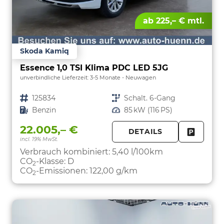
ab 225,– € mtl.
Skoda Kamiq
Essence 1,0 TSI Klima PDC LED 5JG
unverbindliche Lieferzeit: 3-5 Monate
Neuwagen
Fahrzeugnr.
125834
Getriebe
Schalt. 6-Gang
Kraftstoff
Benzin
Leistung
85 kW (116 PS)
22.005,– €
DETAILS
incl. 19% MwSt.
FAHRZE
PARKEN
Verbrauch kombiniert:
5,40 l/100km
CO
-Klasse:
D
2
CO
-Emissionen:
122,00 g/km
2