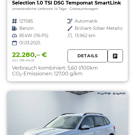
Selection 1.0 TSI DSG Tempomat SmartLink
unverbindliche Lieferzeit:
14 Tage
Gebrauchtwagen
Fahrzeugnr.
127585
Getriebe
Automatik
Kraftstoff
Benzin
Außenfarbe
Brilliant-Silber Metallic
Leistung
85 kW (116 PS)
Kilometerstand
13.962 km
01.03.2025
22.280,– €
DETAILS
incl. 19% MwSt.
FAHRZE
PARKEN
Verbrauch kombiniert:
5,60 l/100km
CO
-Emissionen:
127,00 g/km
2