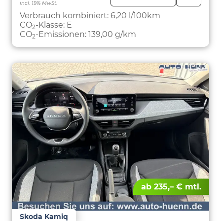
incl. 19% MwSt.
FAHRZE
PARKEN
Verbrauch kombiniert:
6,20 l/100km
CO
-Klasse:
E
2
CO
-Emissionen:
139,00 g/km
2
ab 235,– € mtl.
Skoda Kamiq