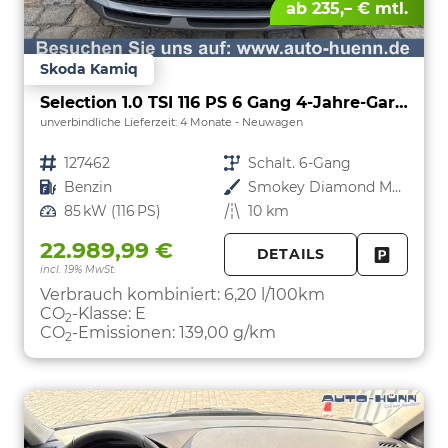
ab 235,– € mtl.
Skoda Kamiq
Selection 1.0 TSI 116 PS 6 Gang 4-Jahre-Garantie-Anhängerkupplung schwenkbar-Kessy-16" Alu-2-Zonen-Climatronic-Tempomat-LED-AppleCarPlay-AndroidAuto-Rückfahrkamera-2xPDC
unverbindliche Lieferzeit:
4 Monate
Neuwagen
Fahrzeugnr.
127462
Getriebe
Schalt. 6-Gang
Kraftstoff
Benzin
Außenfarbe
Smokey Diamond Metallic
Leistung
85 kW (116 PS)
Kilometerstand
10 km
22.989,99 €
DETAILS
incl. 19% MwSt.
FAHRZE
PARKEN
Verbrauch kombiniert:
6,20 l/100km
CO
-Klasse:
E
2
CO
-Emissionen:
139,00 g/km
2