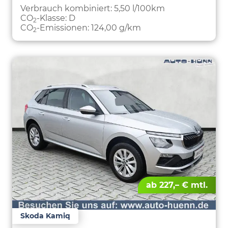
PARKEN
Verbrauch kombiniert:
5,50 l/100km
CO
-Klasse:
D
2
CO
-Emissionen:
124,00 g/km
2
ab 227,– € mtl.
Skoda Kamiq