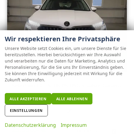
Wir respektieren Ihre Privatsphäre
Unsere Website setzt Cookies ein, um unsere Dienste für Sie
bereitzustellen. Hierbei berücksichtigen wir Ihre Auswahl
ab 241,– € mtl.
und verarbeiten nur die Daten für Marketing, Analytics und
Personalisierung, für die Sie uns Ihr Einverständnis geben.
Sie können Ihre Einwilligung jederzeit mit Wirkung für die
Skoda Kamiq
Zukunft widerrufen.
Selection 1.0 TSI 116 PS DSG 4-Jahre-Garantie--Kessy-16" Alu-2-Zonen-Climatronic-Tempomat-LED-AppleCarPlay-AndroidAuto-Rückfahrkamera-2xPDC
unverbindliche Lieferzeit:
3 Wochen
Neuwagen
ALLE AKZEPTIEREN
ALLE ABLEHNEN
Fahrzeugnr.
122915
Getriebe
Doppelkupplungsgetriebe (DSG)
EINSTELLUNGEN
Kraftstoff
Benzin
Außenfarbe
Weiß
Leistung
85 kW (116 PS)
Kilometerstand
10 km
Datenschutzerklärung
Impressum
23.590,– €
DETAILS