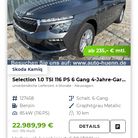
ab 235,– € mtl.
Skoda Kamiq
Selection 1.0 TSI 116 PS 6 Gang 4-Jahre-Garantie-Anhängerkupplung schwenkbar-Kessy-16" Alu-2-Zonen-Climatronic-Tempomat-LED-AppleCarPlay-AndroidAuto-Rückfahrkamera-2xPDC
unverbindliche Lieferzeit:
4 Monate
Neuwagen
Fahrzeugnr.
127458
Getriebe
Schalt. 6-Gang
Kraftstoff
Benzin
Außenfarbe
Graphitgrau Metallic
Leistung
85 kW (116 PS)
Kilometerstand
10 km
22.989,99 €
DETAILS
incl. 19% MwSt.
FAHRZE
PARKEN