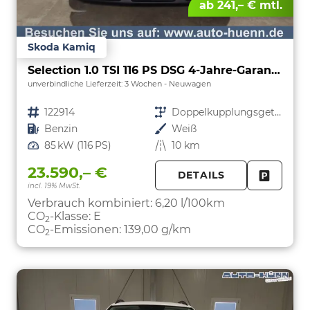
ab 241,– € mtl.
Skoda Kamiq
Selection 1.0 TSI 116 PS DSG 4-Jahre-Garantie--Kessy-16" Alu-2-Zonen-Climatronic-Tempomat-LED-AppleCarPlay-AndroidAuto-Rückfahrkamera-2xPDC
unverbindliche Lieferzeit:
3 Wochen
Neuwagen
Fahrzeugnr.
122914
Getriebe
Doppelkupplungsgetriebe (DSG)
Kraftstoff
Benzin
Außenfarbe
Weiß
Leistung
85 kW (116 PS)
Kilometerstand
10 km
23.590,– €
DETAILS
incl. 19% MwSt.
FAHRZE
PARKEN
Verbrauch kombiniert:
6,20 l/100km
CO
-Klasse:
E
2
CO
-Emissionen:
139,00 g/km
2