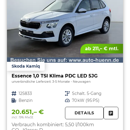
ab 211,– € mtl.
Skoda Kamiq
Essence 1,0 TSI Klima PDC LED 5JG
unverbindliche Lieferzeit: 3-5 Monate
Neuwagen
Fahrzeugnr.
125833
Getriebe
Schalt. 5-Gang
Kraftstoff
Benzin
Leistung
70 kW (95 PS)
20.651,– €
DETAILS
incl. 19% MwSt.
FAHRZE
PARKEN
Verbrauch kombiniert:
5,50 l/100km