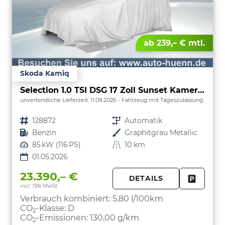
ab 239,– € mtl.
Skoda Kamiq
Selection 1.0 TSI DSG 17 Zoll Sunset Kamera PDC v+h
unverbindliche Lieferzeit:
11.09.2026
Fahrzeug mit Tageszulassung
Fahrzeugnr.
128872
Getriebe
Automatik
Kraftstoff
Benzin
Außenfarbe
Graphitgrau Metallic
Leistung
85 kW (116 PS)
Kilometerstand
10 km
01.05.2026
23.390,– €
DETAILS
incl. 19% MwSt.
FAHRZE
PARKEN
Verbrauch kombiniert:
5,80 l/100km
CO
-Klasse:
D
2
CO
-Emissionen:
130,00 g/km
2