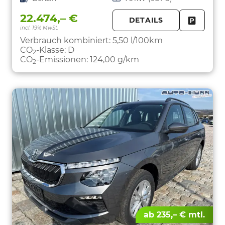
22.474,– €
DETAILS
incl. 19% MwSt.
FAHRZE
PARKEN
Verbrauch kombiniert:
5,50 l/100km
CO
-Klasse:
D
2
CO
-Emissionen:
124,00 g/km
2
ab 235,– € mtl.