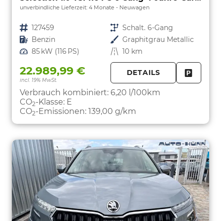
unverbindliche Lieferzeit:
4 Monate
Neuwagen
Fahrzeugnr.
127459
Getriebe
Schalt. 6-Gang
Kraftstoff
Benzin
Außenfarbe
Graphitgrau Metallic
Leistung
85 kW (116 PS)
Kilometerstand
10 km
22.989,99 €
DETAILS
incl. 19% MwSt.
FAHRZE
PARKEN
Verbrauch kombiniert:
6,20 l/100km
CO
-Klasse:
E
2
CO
-Emissionen:
139,00 g/km
2