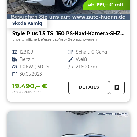
ab 199,– € mtl.
Skoda Kamiq
Style Plus 1.5 TSI 150 PS-Navi-Kamera-SHZ-ACC-17"Alu-Sofort
unverbindliche Lieferzeit: sofort
Gebrauchtwagen
Fahrzeugnr.
128169
Getriebe
Schalt. 6-Gang
Kraftstoff
Benzin
Außenfarbe
Weiß
Leistung
110 kW (150 PS)
Kilometerstand
21.600 km
30.05.2023
19.490,– €
DETAILS
Differenzbesteuert
FAHRZE
PARKEN