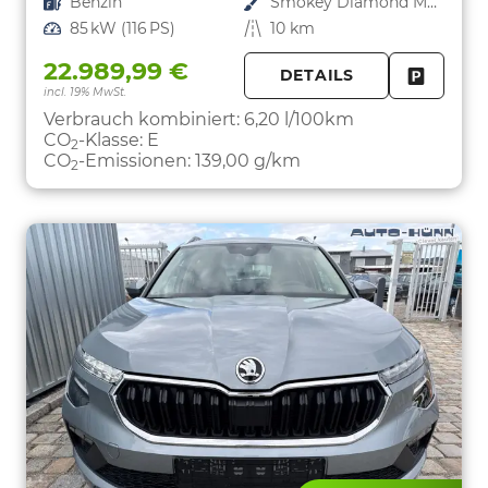
Kraftstoff
Benzin
Außenfarbe
Smokey Diamond Metallic
Leistung
85 kW (116 PS)
Kilometerstand
10 km
22.989,99 €
DETAILS
incl. 19% MwSt.
FAHRZE
PARKEN
Verbrauch kombiniert:
6,20 l/100km
CO
-Klasse:
E
2
CO
-Emissionen:
139,00 g/km
2