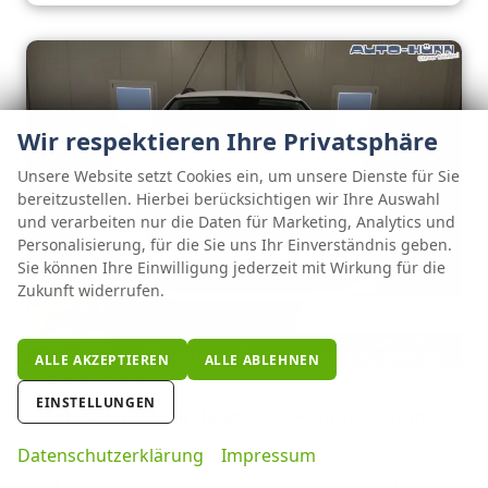
Wir respektieren Ihre Privatsphäre
Unsere Website setzt Cookies ein, um unsere Dienste für Sie
bereitzustellen. Hierbei berücksichtigen wir Ihre Auswahl
und verarbeiten nur die Daten für Marketing, Analytics und
Personalisierung, für die Sie uns Ihr Einverständnis geben.
Sie können Ihre Einwilligung jederzeit mit Wirkung für die
Zukunft widerrufen.
ab 241,– € mtl.
ALLE AKZEPTIEREN
ALLE ABLEHNEN
Skoda Kamiq
EINSTELLUNGEN
Selection 1.0 TSI 116 PS DSG 4-Jahre-Garantie--Kessy-16" Alu-2-Zonen-Climatronic-Tempomat-LED-AppleCarPlay-AndroidAuto-Rückfahrkamera-2xPDC
unverbindliche Lieferzeit:
3 Wochen
Neuwagen
Datenschutzerklärung
Impressum
Fahrzeugnr.
122915
Getriebe
Doppelkupplungsgetriebe (DSG)