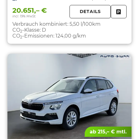
20.651,– €
DETAILS
incl. 19% MwSt.
FAHRZE
PARKEN
Verbrauch kombiniert:
5,50 l/100km
CO
-Klasse:
D
2
CO
-Emissionen:
124,00 g/km
2
ab 215,– € mtl.