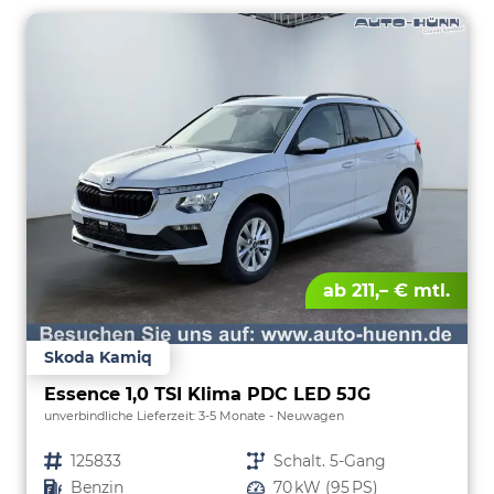
ab 211,– € mtl.
Skoda Kamiq
Essence 1,0 TSI Klima PDC LED 5JG
unverbindliche Lieferzeit: 3-5 Monate
Neuwagen
Fahrzeugnr.
125833
Getriebe
Schalt. 5-Gang
Kraftstoff
Benzin
Leistung
70 kW (95 PS)