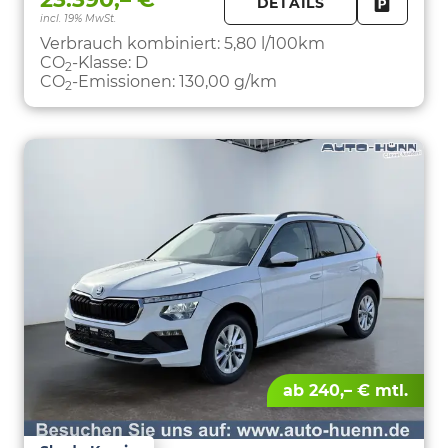
DETAILS
incl. 19% MwSt.
FAHRZE
PARKEN
Verbrauch kombiniert:
5,80 l/100km
CO
-Klasse:
D
2
CO
-Emissionen:
130,00 g/km
2
ab 240,– € mtl.