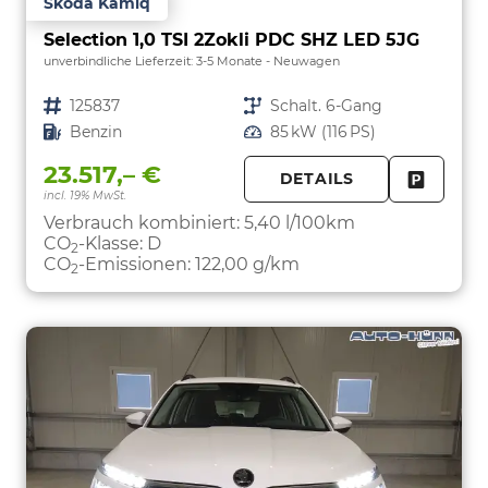
Skoda Kamiq
Selection 1,0 TSI 2Zokli PDC SHZ LED 5JG
unverbindliche Lieferzeit: 3-5 Monate
Neuwagen
Fahrzeugnr.
125837
Getriebe
Schalt. 6-Gang
Kraftstoff
Benzin
Leistung
85 kW (116 PS)
23.517,– €
DETAILS
incl. 19% MwSt.
FAHRZE
PARKEN
Verbrauch kombiniert:
5,40 l/100km
CO
-Klasse:
D
2
CO
-Emissionen:
122,00 g/km
2