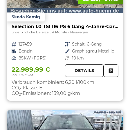
Skoda Kamiq
Selection 1.0 TSI 116 PS 6 Gang 4-Jahre-Garantie-Anhängerkupplung schwenkbar-Kessy-16" Alu-2-Zonen-Climatronic-Tempomat-LED-AppleCarPlay-AndroidAuto-Rückfahrkamera-2xPDC
unverbindliche Lieferzeit:
4 Monate
Neuwagen
Fahrzeugnr.
127459
Getriebe
Schalt. 6-Gang
Kraftstoff
Benzin
Außenfarbe
Graphitgrau Metallic
Leistung
85 kW (116 PS)
Kilometerstand
10 km
22.989,99 €
DETAILS
incl. 19% MwSt.
FAHRZE
PARKEN
Verbrauch kombiniert:
6,20 l/100km
CO
-Klasse:
E
2
CO
-Emissionen:
139,00 g/km
2