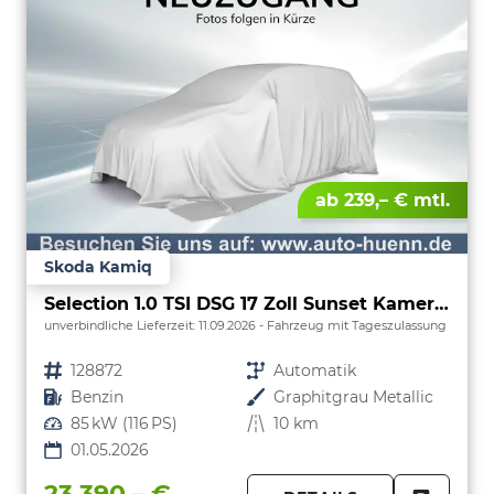
ab 239,– € mtl.
Skoda Kamiq
Selection 1.0 TSI DSG 17 Zoll Sunset Kamera PDC v+h
unverbindliche Lieferzeit:
11.09.2026
Fahrzeug mit Tageszulassung
Fahrzeugnr.
128872
Getriebe
Automatik
Kraftstoff
Benzin
Außenfarbe
Graphitgrau Metallic
Leistung
85 kW (116 PS)
Kilometerstand
10 km
01.05.2026
23.390,– €