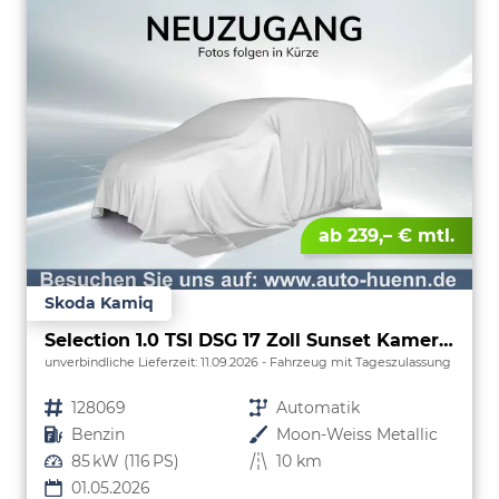
ab 239,– € mtl.
Skoda Kamiq
Selection 1.0 TSI DSG 17 Zoll Sunset Kamera PDC v+h
unverbindliche Lieferzeit:
11.09.2026
Fahrzeug mit Tageszulassung
Fahrzeugnr.
128069
Getriebe
Automatik
Kraftstoff
Benzin
Außenfarbe
Moon-Weiss Metallic
Leistung
85 kW (116 PS)
Kilometerstand
10 km
01.05.2026