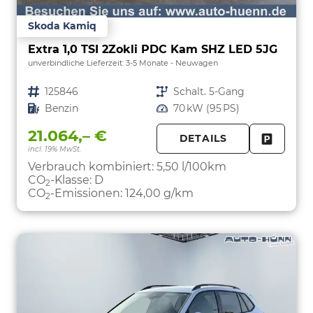
Skoda Kamiq
Extra 1,0 TSI 2Zokli PDC Kam SHZ LED 5JG
unverbindliche Lieferzeit: 3-5 Monate
Neuwagen
Fahrzeugnr.
125846
Getriebe
Schalt. 5-Gang
Kraftstoff
Benzin
Leistung
70 kW (95 PS)
21.064,– €
DETAILS
incl. 19% MwSt.
FAHRZE
PARKEN
Verbrauch kombiniert:
5,50 l/100km
CO
-Klasse:
D
2
CO
-Emissionen:
124,00 g/km
2