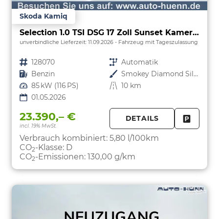
Skoda Kamiq
Selection 1.0 TSI DSG 17 Zoll Sunset Kamera PDC v+h
unverbindliche Lieferzeit:
11.09.2026
Fahrzeug mit Tageszulassung
Fahrzeugnr.
128070
Getriebe
Automatik
Kraftstoff
Benzin
Außenfarbe
Smokey Diamond Silber Metallic
Leistung
85 kW (116 PS)
Kilometerstand
10 km
01.05.2026
23.390,– €
DETAILS
incl. 19% MwSt.
FAHRZE
PARKEN
Verbrauch kombiniert:
5,80 l/100km
CO
-Klasse:
D
2
CO
-Emissionen:
130,00 g/km
2