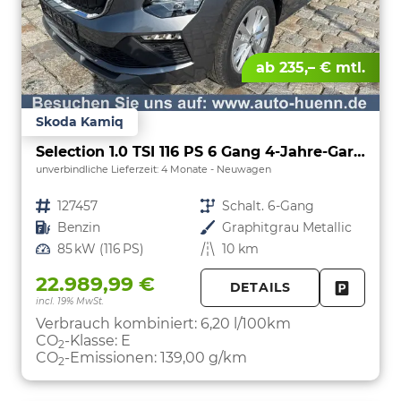
ab 235,– € mtl.
Skoda Kamiq
Selection 1.0 TSI 116 PS 6 Gang 4-Jahre-Garantie-Anhängerkupplung schwenkbar-Kessy-16" Alu-2-Zonen-Climatronic-Tempomat-LED-AppleCarPlay-AndroidAuto-Rückfahrkamera-2xPDC
unverbindliche Lieferzeit:
4 Monate
Neuwagen
Fahrzeugnr.
127457
Getriebe
Schalt. 6-Gang
Kraftstoff
Benzin
Außenfarbe
Graphitgrau Metallic
Leistung
85 kW (116 PS)
Kilometerstand
10 km
22.989,99 €
DETAILS
incl. 19% MwSt.
FAHRZE
PARKEN
Verbrauch kombiniert:
6,20 l/100km
CO
-Klasse:
E
2
CO
-Emissionen:
139,00 g/km
2