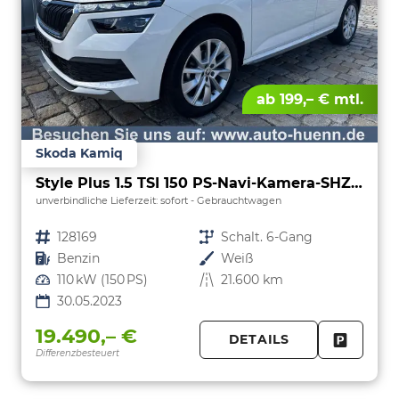
ab 199,– € mtl.
Skoda Kamiq
Style Plus 1.5 TSI 150 PS-Navi-Kamera-SHZ-ACC-17"Alu-Sofort
unverbindliche Lieferzeit: sofort
Gebrauchtwagen
Fahrzeugnr.
128169
Getriebe
Schalt. 6-Gang
Kraftstoff
Benzin
Außenfarbe
Weiß
Leistung
110 kW (150 PS)
Kilometerstand
21.600 km
30.05.2023
19.490,– €
DETAILS
Differenzbesteuert
FAHRZE
PARKEN