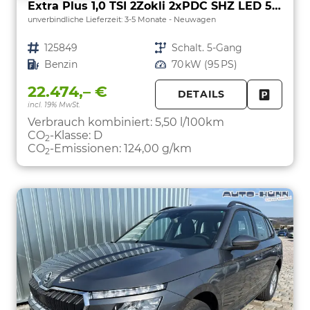
Extra Plus 1,0 TSI 2Zokli 2xPDC SHZ LED 5JG
unverbindliche Lieferzeit: 3-5 Monate
Neuwagen
Fahrzeugnr.
125849
Getriebe
Schalt. 5-Gang
Kraftstoff
Benzin
Leistung
70 kW (95 PS)
22.474,– €
DETAILS
incl. 19% MwSt.
FAHRZE
PARKEN
Verbrauch kombiniert:
5,50 l/100km
CO
-Klasse:
D
2
CO
-Emissionen:
124,00 g/km
2