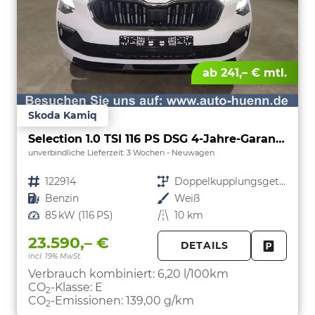
ab 241,– € mtl.
Skoda Kamiq
Selection 1.0 TSI 116 PS DSG 4-Jahre-Garantie--Kessy-16" Alu-2-Zonen-Climatronic-Tempomat-LED-AppleCarPlay-AndroidAuto-Rückfahrkamera-2xPDC
unverbindliche Lieferzeit:
3 Wochen
Neuwagen
Fahrzeugnr.
122914
Getriebe
Doppelkupplungsgetriebe (DSG)
Kraftstoff
Benzin
Außenfarbe
Weiß
Leistung
85 kW (116 PS)
Kilometerstand
10 km
23.590,– €
DETAILS
incl. 19% MwSt.
FAHRZE
PARKEN
Verbrauch kombiniert:
6,20 l/100km
CO
-Klasse:
E
2
CO
-Emissionen:
139,00 g/km
2