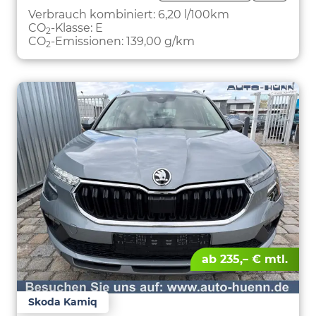
PARKEN
Verbrauch kombiniert:
6,20 l/100km
CO
-Klasse:
E
2
CO
-Emissionen:
139,00 g/km
2
ab 235,– € mtl.
Skoda Kamiq