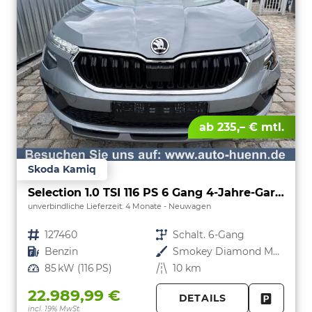
ab 235,– € mtl.
Skoda Kamiq
Selection 1.0 TSI 116 PS 6 Gang 4-Jahre-Garantie-Anhängerkupplung schwenkbar-Kessy-16" Alu-2-Zonen-Climatronic-Tempomat-LED-AppleCarPlay-AndroidAuto-Rückfahrkamera-2xPDC
unverbindliche Lieferzeit:
4 Monate
Neuwagen
Fahrzeugnr.
127460
Getriebe
Schalt. 6-Gang
Kraftstoff
Benzin
Außenfarbe
Smokey Diamond Metallic
Leistung
85 kW (116 PS)
Kilometerstand
10 km
22.989,99 €
DETAILS
incl. 19% MwSt.
FAHRZE