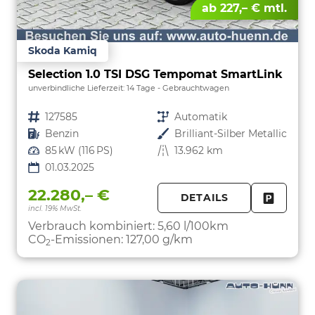
ab 227,– € mtl.
Skoda Kamiq
Selection 1.0 TSI DSG Tempomat SmartLink
unverbindliche Lieferzeit:
14 Tage
Gebrauchtwagen
Fahrzeugnr.
127585
Getriebe
Automatik
Kraftstoff
Benzin
Außenfarbe
Brilliant-Silber Metallic
Leistung
85 kW (116 PS)
Kilometerstand
13.962 km
01.03.2025
22.280,– €
DETAILS
incl. 19% MwSt.
FAHRZE
PARKEN
Verbrauch kombiniert:
5,60 l/100km
CO
-Emissionen:
127,00 g/km
2