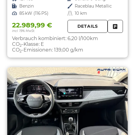
Kraftstoff
Benzin
Außenfarbe
Raceblau Metallic
Leistung
85 kW (116 PS)
Kilometerstand
10 km
22.989,99 €
DETAILS
incl. 19% MwSt.
FAHRZE
PARKEN
Verbrauch kombiniert:
6,20 l/100km
CO
-Klasse:
E
2
CO
-Emissionen:
139,00 g/km
2