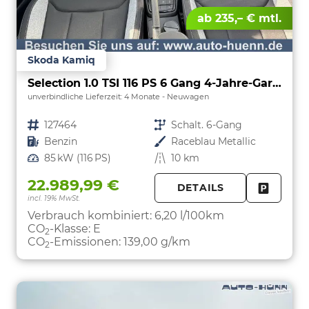
ab 235,– € mtl.
Skoda Kamiq
Selection 1.0 TSI 116 PS 6 Gang 4-Jahre-Garantie-Anhängerkupplung schwenkbar-Kessy-16" Alu-2-Zonen-Climatronic-Tempomat-LED-AppleCarPlay-AndroidAuto-Rückfahrkamera-2xPDC
unverbindliche Lieferzeit:
4 Monate
Neuwagen
Fahrzeugnr.
127464
Getriebe
Schalt. 6-Gang
Kraftstoff
Benzin
Außenfarbe
Raceblau Metallic
Leistung
85 kW (116 PS)
Kilometerstand
10 km
22.989,99 €
DETAILS
incl. 19% MwSt.
FAHRZE
PARKEN
Verbrauch kombiniert:
6,20 l/100km
CO
-Klasse:
E
2
CO
-Emissionen:
139,00 g/km
2