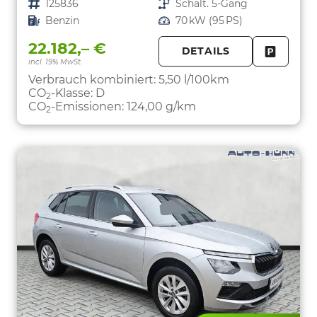
Fahrzeugnr.
125836
Getriebe
Schalt. 5-Gang
Kraftstoff
Benzin
Leistung
70 kW (95 PS)
22.182,– €
DETAILS
incl. 19% MwSt.
FAHRZE
PARKEN
Verbrauch kombiniert:
5,50 l/100km
CO
-Klasse:
D
2
CO
-Emissionen:
124,00 g/km
2