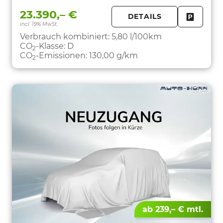
23.390,– €
DETAILS
incl. 19% MwSt.
FAHRZE
PARKEN
Verbrauch kombiniert:
5,80 l/100km
CO
-Klasse:
D
2
CO
-Emissionen:
130,00 g/km
2
ab 239,– € mtl.