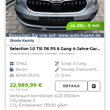
ab 235,– € mtl.
Skoda Kamiq
Selection 1.0 TSI 116 PS 6 Gang 4-Jahre-Garantie-Anhängerkupplung schwenkbar-Kessy-16" Alu-2-Zonen-Climatronic-Tempomat-LED-AppleCarPlay-AndroidAuto-Rückfahrkamera-2xPDC
unverbindliche Lieferzeit:
4 Monate
Neuwagen
Fahrzeugnr.
127462
Getriebe
Schalt. 6-Gang
Kraftstoff
Benzin
Außenfarbe
Smokey Diamond Metallic
Leistung
85 kW (116 PS)
Kilometerstand
10 km
22.989,99 €
DETAILS
incl. 19% MwSt.
FAHRZE
PARKEN
Verbrauch kombiniert:
6,20 l/100km
CO
-Klasse:
E
2
CO
-Emissionen:
139,00 g/km
2