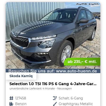
ab 235,– € mtl.
Skoda Kamiq
Selection 1.0 TSI 116 PS 6 Gang 4-Jahre-Garantie-Anhängerkupplung schwenkbar-Kessy-16" Alu-2-Zonen-Climatronic-Tempomat-LED-AppleCarPlay-AndroidAuto-Rückfahrkamera-2xPDC
unverbindliche Lieferzeit:
4 Monate
Neuwagen
Fahrzeugnr.
127458
Getriebe
Schalt. 6-Gang
Kraftstoff
Benzin
Außenfarbe
Graphitgrau Metallic