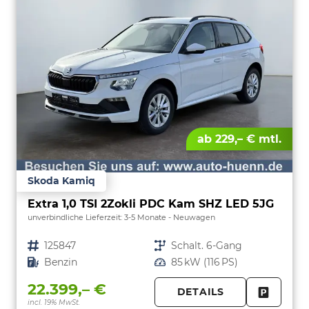
ab 229,– € mtl.
Skoda Kamiq
Extra 1,0 TSI 2Zokli PDC Kam SHZ LED 5JG
unverbindliche Lieferzeit: 3-5 Monate
Neuwagen
Fahrzeugnr.
125847
Getriebe
Schalt. 6-Gang
Kraftstoff
Benzin
Leistung
85 kW (116 PS)
22.399,– €
DETAILS
incl. 19% MwSt.
FAHRZE