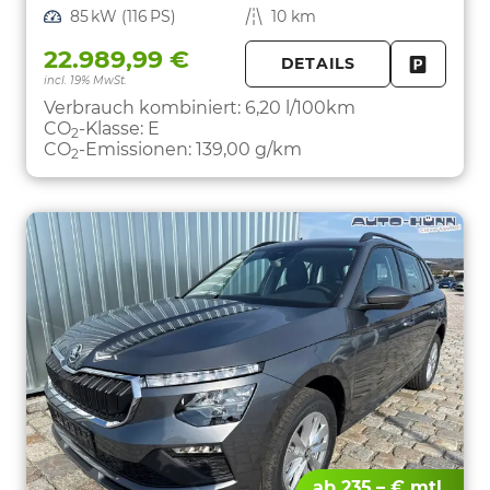
Leistung
85 kW (116 PS)
Kilometerstand
10 km
22.989,99 €
DETAILS
incl. 19% MwSt.
FAHRZE
PARKEN
Verbrauch kombiniert:
6,20 l/100km
CO
-Klasse:
E
2
CO
-Emissionen:
139,00 g/km
2
ab 235,– € mtl.