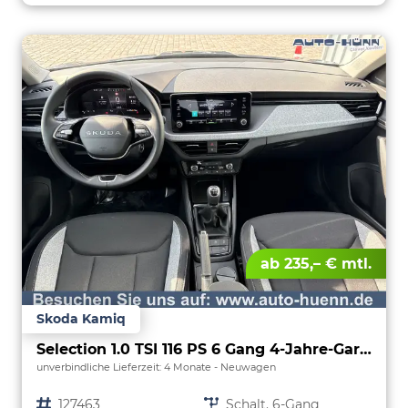
ab 235,– € mtl.
Skoda Kamiq
Selection 1.0 TSI 116 PS 6 Gang 4-Jahre-Garantie-Anhängerkupplung schwenkbar-Kessy-16" Alu-2-Zonen-Climatronic-Tempomat-LED-AppleCarPlay-AndroidAuto-Rückfahrkamera-2xPDC
unverbindliche Lieferzeit:
4 Monate
Neuwagen
Fahrzeugnr.
127463
Getriebe
Schalt. 6-Gang