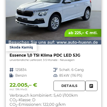
ab 225,– € mtl.
Skoda Kamiq
Essence 1,0 TSI Klima PDC LED 5JG
unverbindliche Lieferzeit: 3-5 Monate
Neuwagen
Fahrzeugnr.
125834
Getriebe
Schalt. 6-Gang
Kraftstoff
Benzin
Leistung
85 kW (116 PS)
22.005,– €
DETAILS
incl. 19% MwSt.
FAHRZE
PARKEN
Verbrauch kombiniert:
5,40 l/100km
CO
-Klasse:
D
2
CO
-Emissionen:
122,00 g/km
2