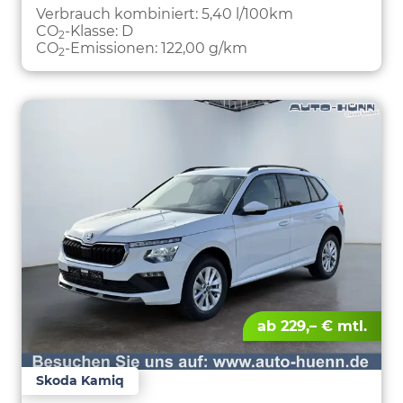
PARKEN
Verbrauch kombiniert:
5,40 l/100km
CO
-Klasse:
D
2
CO
-Emissionen:
122,00 g/km
2
ab 229,– € mtl.
Skoda Kamiq