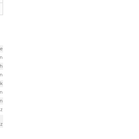
ne
n
ch
n
k
n
en
tz
tz