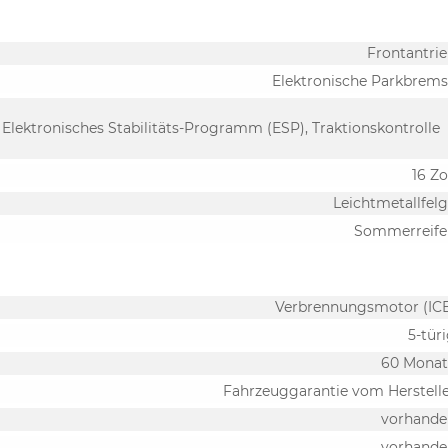
Frontantri
Elektronische Parkbrem
 Elektronisches Stabilitäts-Programm (ESP), Traktionskontrolle
16 Zo
Leichtmetallfel
Sommerreife
Verbrennungsmotor (IC
5-tür
60 Monat
Fahrzeuggarantie vom Herstell
vorhande
vorhande