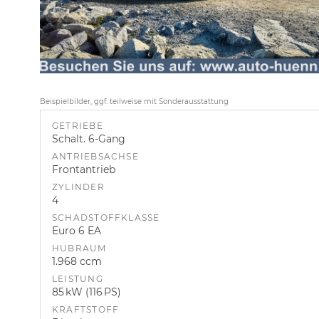
Beispielbilder, ggf. teilweise mit Sonderausstattung
GETRIEBE
Schalt. 6-Gang
ANTRIEBSACHSE
Frontantrieb
ZYLINDER
4
SCHADSTOFFKLASSE
Euro 6 EA
HUBRAUM
1.968 ccm
LEISTUNG
85 kW (116 PS)
KRAFTSTOFF