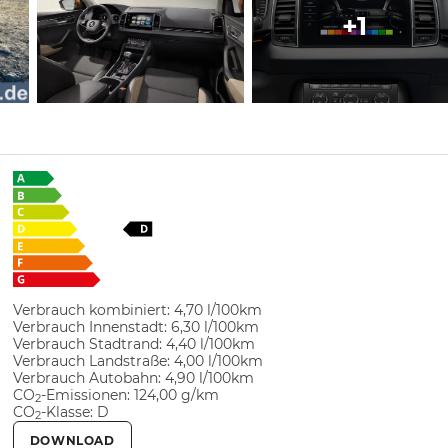
+1
Verbrauch kombiniert:
4,70 l/100km
Verbrauch Innenstadt:
6,30 l/100km
Verbrauch Stadtrand:
4,40 l/100km
Verbrauch Landstraße:
4,00 l/100km
Verbrauch Autobahn:
4,90 l/100km
CO
-Emissionen:
124,00 g/km
2
CO
-Klasse:
D
2
DOWNLOAD