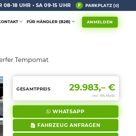
 08-18 UHR • SA 09-15 UHR
PARKPLATZ (
)
0
KONTAKT
FÜR HÄNDLER (B2B)
ANMELDEN
nwerfer Tempomat
29.983,– €
GESAMTPREIS
incl. 19% MwSt.
WHATSAPP
FAHRZEUG ANFRAGEN