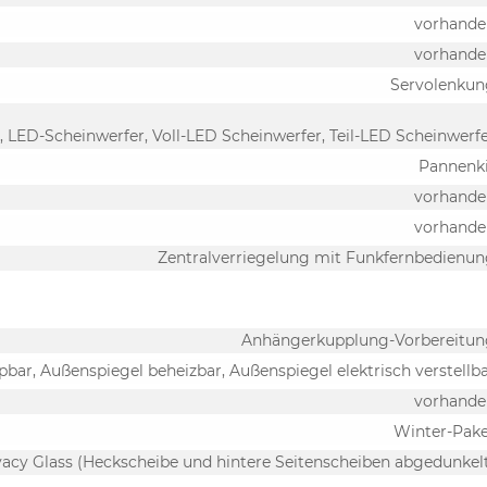
vorhande
vorhande
Servolenkun
 LED-Scheinwerfer, Voll-LED Scheinwerfer, Teil-LED Scheinwerf
Pannenk
vorhande
vorhande
Zentralverriegelung mit Funkfernbedienu
Anhängerkupplung-Vorbereitun
pbar, Außenspiegel beheizbar, Außenspiegel elektrisch verstellb
vorhande
Winter-Pak
vacy Glass (Heckscheibe und hintere Seitenscheiben abgedunkel