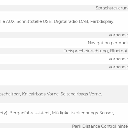
Sprachsteuerun
lle AUX, Schnittstelle USB, Digitalradio DAB, Farbdisplay,
vorhande
Navigation per Aud
Freisprecheinrichtung, Bluetoo
vorhande
vorhande
bschaltbar, Knieairbags Vorne, Seitenairbags Vorne,
ty), Berganfahrassistent, Müdigkeitserkennungs-Sensor,
Park Distance Control hint