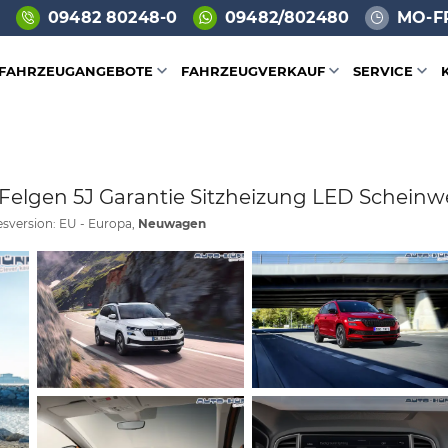
09482 80248-0
09482/802480
MO-FR
FAHRZEUGANGEBOTE
FAHRZEUGVERKAUF
SERVICE
lu Felgen 5J Garantie Sitzheizung LED Schei
desversion: EU - Europa,
Neuwagen