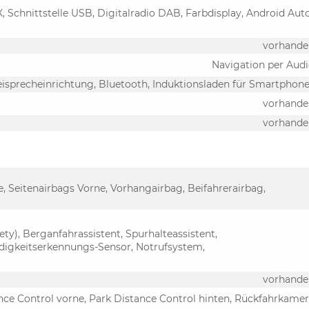
, Schnittstelle USB, Digitalradio DAB, Farbdisplay, Android Auto
vorhande
Navigation per Aud
eisprecheinrichtung, Bluetooth, Induktionsladen für Smartphon
vorhande
vorhande
e, Seitenairbags Vorne, Vorhangairbag, Beifahrerairbag,
y), Berganfahrassistent, Spurhalteassistent,
digkeitserkennungs-Sensor, Notrufsystem,
vorhande
nce Control vorne, Park Distance Control hinten, Rückfahrkame