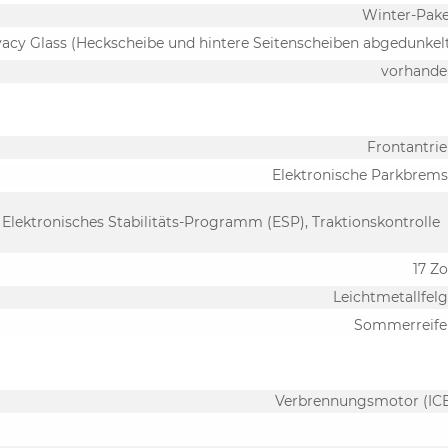
Winter-Pak
vacy Glass (Heckscheibe und hintere Seitenscheiben abgedunkel
vorhande
Frontantri
Elektronische Parkbrem
 Elektronisches Stabilitäts-Programm (ESP), Traktionskontrolle
17 Zo
Leichtmetallfel
Sommerreife
Verbrennungsmotor (IC