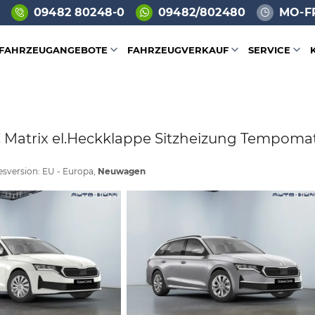
09482 80248-0
09482/802480
MO-FR
FAHRZEUGANGEBOTE
FAHRZEUGVERKAUF
SERVICE
C Matrix el.Heckklappe Sitzheizung Tempomat 
desversion: EU - Europa,
Neuwagen