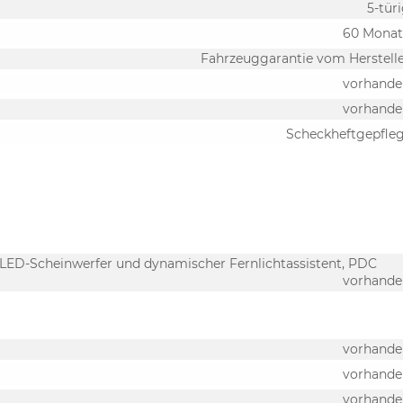
5-tür
60 Monat
Fahrzeuggarantie vom Herstell
vorhande
vorhande
Scheckheftgepfle
x-LED-Scheinwerfer und dynamischer Fernlichtassistent, PDC
vorhande
vorhande
vorhande
vorhande