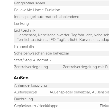
Fahrprofilauswahl
Follow-Me-Home-Funktion
Innenspiegel automatisch abblendend
Lenkung
Lichttechnik
Lichtsensor, Nebelscheinwerfer, Tagfahrlicht, Nebels
Fernlichtassistent, LED-Tagfahrlicht, Kurvenlicht, ada
Pannenhilfe
Scheibenwaschanlage beheizbar
Start/Stop-Automatik
Zentralverriegelung
Zentralverriegelung mit Fu
Außen
Anhängerkupplung
Außenspiegel
Außenspiegel beheizbar, Außenspie
Dachreling
Gepäckraum-/Heckklappe
Elekt