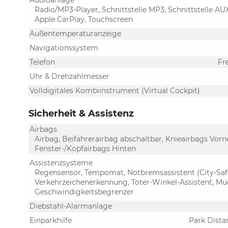
Audioanlage
Radio/MP3-Player, Schnittstelle MP3, Schnittstelle AUX
Apple CarPlay, Touchscreen
Außentemperaturanzeige
Navigationssystem
Telefon
Fr
Uhr & Drehzahlmesser
Volldigitales Kombiinstrument (Virtual Cockpit)
Sicherheit & Assistenz
Airbags
Airbag, Beifahrerairbag abschaltbar, Knieairbags Vorn
Fenster-/Kopfairbags Hinten
Assistenzsysteme
Regensensor, Tempomat, Notbremsassistent (City-Safet
Verkehrzeichenerkennung, Toter-Winkel-Assistent, Mü
Geschwindigkeitsbegrenzer
Diebstahl-Alarmanlage
Einparkhilfe
Park Dista