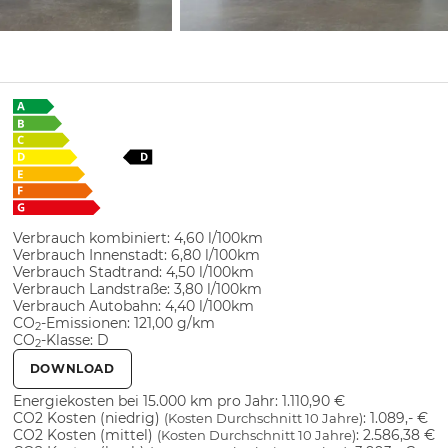
Verbrauch kombiniert:
4,60 l/100km
Verbrauch Innenstadt:
6,80 l/100km
Verbrauch Stadtrand:
4,50 l/100km
Verbrauch Landstraße:
3,80 l/100km
Verbrauch Autobahn:
4,40 l/100km
CO
-Emissionen:
121,00 g/km
2
CO
-Klasse:
D
2
DOWNLOAD
Energiekosten bei 15.000 km pro Jahr:
1.110,90 €
CO2 Kosten (niedrig)
:
1.089,- €
(Kosten Durchschnitt 10 Jahre)
CO2 Kosten (mittel)
:
2.586,38 €
(Kosten Durchschnitt 10 Jahre)