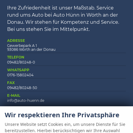
Ihre Zufriedenheit ist unser Maßstab. Service
rund ums Auto bei Auto Hünn in Wörth an der
Donau. Wir stehen für Kompetenz und Service.
Bei uns stehen Sie im Mittelpunkt.
ADRESSE
Gewerbepark A 1
93086 Wörth an der Donau
TELEFON
09482/80248-0
WHATSAPP
0176-15802404
FAX
09482/80248-50
E-MAIL
info@auto-huenn.de
Wir respektieren Ihre Privatsphäre
Unsere Website setzt Cookies ein, um unsere Dienste für Sie
Anmelden
Fragen & Antworten
Impressum
AGB
bereitzustellen. Hierbei berücksichtigen wir Ihre Auswahl