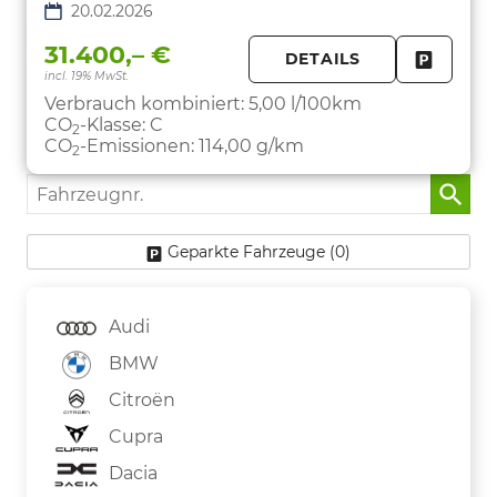
20.02.2026
31.400,– €
DETAILS
incl. 19% MwSt.
FAHRZE
PARKEN
Verbrauch kombiniert:
5,00 l/100km
CO
-Klasse:
C
2
CO
-Emissionen:
114,00 g/km
2
Fahrzeugnr.
Geparkte Fahrzeuge (
0
)
Audi
BMW
Citroën
Cupra
Dacia