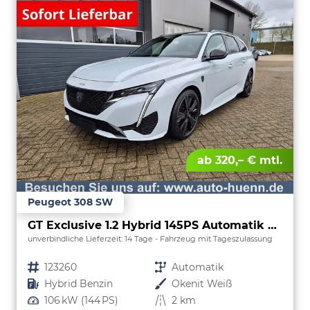
ab 320,– € mtl.
Peugeot 308 SW
GT Exclusive 1.2 Hybrid 145PS Automatik Matrix-LED elektr. PanoDach Heckklappe Sitzheizung Lenkradheizung Navi 10" HD-Touchscreen wireless Apple CarPlay + Android Auto FOCAL-System 2x Keyless ACC 4x Kamera PDC v+h 18"LM
unverbindliche Lieferzeit:
14 Tage
Fahrzeug mit Tageszulassung
Fahrzeugnr.
123260
Getriebe
Automatik
Kraftstoff
Hybrid Benzin
Außenfarbe
Okenit Weiß
Leistung
106 kW (144 PS)
Kilometerstand
2 km