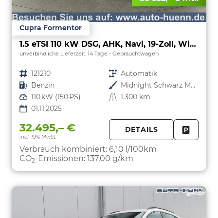
Cupra Formentor
1.5 eTSI 110 kW DSG, AHK, Navi, 19-Zoll, Winterpaket
unverbindliche Lieferzeit:
14 Tage
Gebrauchtwagen
Fahrzeugnr.
121210
Getriebe
Automatik
Kraftstoff
Benzin
Außenfarbe
Midnight Schwarz Metallic
Leistung
110 kW (150 PS)
Kilometerstand
1.300 km
01.11.2025
32.495,– €
DETAILS
incl. 19% MwSt.
FAHRZE
PARKEN
Verbrauch kombiniert:
6,10 l/100km
CO
-Emissionen:
137,00 g/km
2