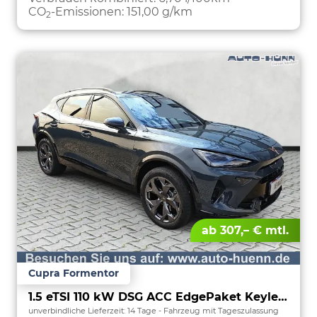
CO
-Emissionen:
151,00 g/km
2
ab 307,– € mtl.
Cupra Formentor
1.5 eTSI 110 kW DSG ACC EdgePaket Keyless Kam
unverbindliche Lieferzeit:
14 Tage
Fahrzeug mit Tageszulassung