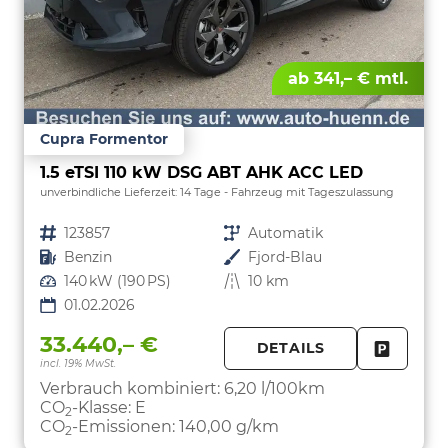
ab 341,– € mtl.
Cupra Formentor
1.5 eTSI 110 kW DSG ABT AHK ACC LED
unverbindliche Lieferzeit:
14 Tage
Fahrzeug mit Tageszulassung
Fahrzeugnr.
123857
Getriebe
Automatik
Kraftstoff
Benzin
Außenfarbe
Fjord-Blau
Leistung
140 kW (190 PS)
Kilometerstand
10 km
01.02.2026
33.440,– €
DETAILS
incl. 19% MwSt.
FAHRZE
PARKEN
Verbrauch kombiniert:
6,20 l/100km
CO
-Klasse:
E
2
CO
-Emissionen:
140,00 g/km
2