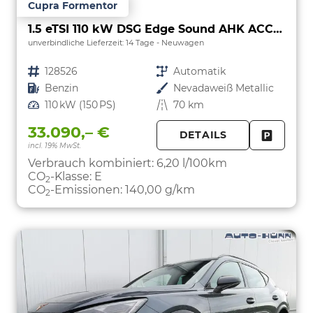
Cupra Formentor
1.5 eTSI 110 kW DSG Edge Sound AHK ACC LED
unverbindliche Lieferzeit:
14 Tage
Neuwagen
Fahrzeugnr.
128526
Getriebe
Automatik
Kraftstoff
Benzin
Außenfarbe
Nevadaweiß Metallic
Leistung
110 kW (150 PS)
Kilometerstand
70 km
33.090,– €
DETAILS
incl. 19% MwSt.
FAHRZE
PARKEN
Verbrauch kombiniert:
6,20 l/100km
CO
-Klasse:
E
2
CO
-Emissionen:
140,00 g/km
2