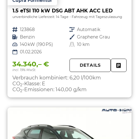
Cupra Formentor
1.5 eTSI 110 kW DSG ABT AHK ACC LED
unverbindliche Lieferzeit:
14 Tage
Fahrzeug mit Tageszulassung
Fahrzeugnr.
123868
Getriebe
Automatik
Kraftstoff
Benzin
Außenfarbe
Graphene Grau
Leistung
140 kW (190 PS)
Kilometerstand
10 km
01.02.2026
34.340,– €
DETAILS
incl. 19% MwSt.
FAHRZE
PARKEN
Verbrauch kombiniert:
6,20 l/100km
CO
-Klasse:
E
2
CO
-Emissionen:
140,00 g/km
2