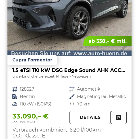
ab 338,– € mtl.
Cupra Formentor
1.5 eTSI 110 kW DSG Edge Sound AHK ACC LED
unverbindliche Lieferzeit:
14 Tage
Neuwagen
Fahrzeugnr.
128527
Getriebe
Automatik
Kraftstoff
Benzin
Außenfarbe
Magneticgrau Metallic
Leistung
110 kW (150 PS)
Kilometerstand
70 km
33.090,– €
DETAILS
incl. 19% MwSt.
FAHRZE
PARKEN
Verbrauch kombiniert:
6,20 l/100km
CO
-Klasse:
E
2