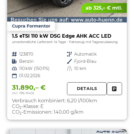
ab 325,– € mtl.
Cupra Formentor
1.5 eTSI 110 kW DSG Edge AHK ACC LED
unverbindliche Lieferzeit:
14 Tage
Fahrzeug mit Tageszulassung
Fahrzeugnr.
123870
Getriebe
Automatik
Kraftstoff
Benzin
Außenfarbe
Fjord-Blau
Leistung
110 kW (150 PS)
Kilometerstand
10 km
01.02.2026
31.890,– €
DETAILS
incl. 19% MwSt.
FAHRZE
PARKEN
Verbrauch kombiniert:
6,20 l/100km
CO
-Klasse:
E
2
CO
-Emissionen:
140,00 g/km
2