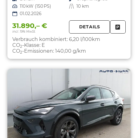
Leistung
110 kW (150 PS)
Kilometerstand
10 km
01.02.2026
31.890,– €
DETAILS
incl. 19% MwSt.
FAHRZE
PARKEN
Verbrauch kombiniert:
6,20 l/100km
CO
-Klasse:
E
2
CO
-Emissionen:
140,00 g/km
2