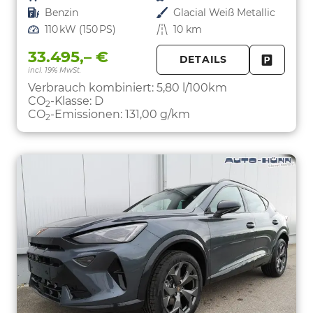
Kraftstoff
Benzin
Außenfarbe
Glacial Weiß Metallic
Leistung
110 kW (150 PS)
Kilometerstand
10 km
33.495,– €
DETAILS
incl. 19% MwSt.
FAHRZE
PARKEN
Verbrauch kombiniert:
5,80 l/100km
CO
-Klasse:
D
2
CO
-Emissionen:
131,00 g/km
2