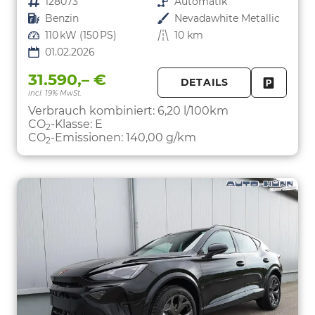
Fahrzeugnr.
128073
Getriebe
Automatik
Kraftstoff
Benzin
Außenfarbe
Nevadawhite Metallic
Leistung
110 kW (150 PS)
Kilometerstand
10 km
01.02.2026
31.590,– €
DETAILS
incl. 19% MwSt.
FAHRZE
PARKEN
Verbrauch kombiniert:
6,20 l/100km
CO
-Klasse:
E
2
CO
-Emissionen:
140,00 g/km
2