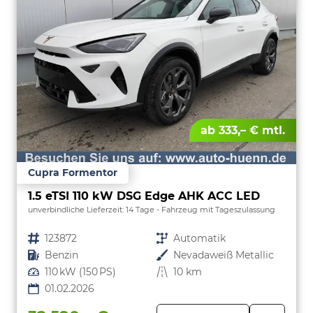
ab 333,– € mtl.
Cupra Formentor
1.5 eTSI 110 kW DSG Edge AHK ACC LED
unverbindliche Lieferzeit:
14 Tage
Fahrzeug mit Tageszulassung
Fahrzeugnr.
123872
Getriebe
Automatik
Kraftstoff
Benzin
Außenfarbe
Nevadaweiß Metallic
Leistung
110 kW (150 PS)
Kilometerstand
10 km
01.02.2026