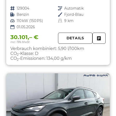
Fahrzeugnr.
129004
Getriebe
Automatik
Kraftstoff
Benzin
Außenfarbe
Fjord-Blau
Leistung
110 kW (150 PS)
Kilometerstand
9 km
01.05.2026
30.101,– €
DETAILS
incl. 19% MwSt.
FAHRZE
PARKEN
Verbrauch kombiniert:
5,90 l/100km
CO
-Klasse:
D
2
CO
-Emissionen:
134,00 g/km
2