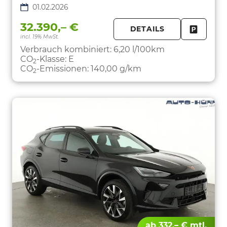
01.02.2026
32.390,– €
DETAILS
incl. 19% MwSt.
FAHRZE
PARKEN
Verbrauch kombiniert:
6,20 l/100km
CO
-Klasse:
E
2
CO
-Emissionen:
140,00 g/km
2
ab 332,– € mtl.