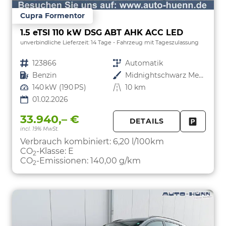
Cupra Formentor
1.5 eTSI 110 kW DSG ABT AHK ACC LED
unverbindliche Lieferzeit:
14 Tage
Fahrzeug mit Tageszulassung
Fahrzeugnr.
123866
Getriebe
Automatik
Kraftstoff
Benzin
Außenfarbe
Midnightschwarz Metallic
Leistung
140 kW (190 PS)
Kilometerstand
10 km
01.02.2026
33.940,– €
DETAILS
incl. 19% MwSt.
FAHRZE
PARKEN
Verbrauch kombiniert:
6,20 l/100km
CO
-Klasse:
E
2
CO
-Emissionen:
140,00 g/km
2