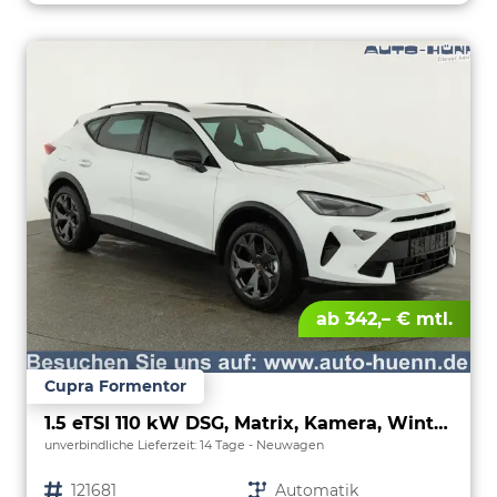
ab 342,– € mtl.
Cupra Formentor
1.5 eTSI 110 kW DSG, Matrix, Kamera, Winter, el. Klappe, 5 J.-Garantie
unverbindliche Lieferzeit:
14 Tage
Neuwagen
Fahrzeugnr.
121681
Getriebe
Automatik