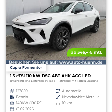
ab 346,– € mtl.
Cupra Formentor
1.5 eTSI 110 kW DSG ABT AHK ACC LED
unverbindliche Lieferzeit:
14 Tage
Fahrzeug mit Tageszulassung
Fahrzeugnr.
123859
Getriebe
Automatik
Kraftstoff
Benzin
Außenfarbe
Nevadawhite Metallic
Leistung
140 kW (190 PS)
Kilometerstand
10 km
01.02.2026