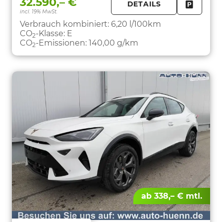
32.590,– €
DETAILS
incl. 19% MwSt.
FAHRZE
PARKEN
Verbrauch kombiniert:
6,20 l/100km
CO
-Klasse:
E
2
CO
-Emissionen:
140,00 g/km
2
ab 338,– € mtl.