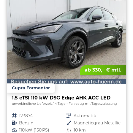
ab 330,– € mtl.
Cupra Formentor
1.5 eTSI 110 kW DSG Edge AHK ACC LED
unverbindliche Lieferzeit:
14 Tage
Fahrzeug mit Tageszulassung
Fahrzeugnr.
123874
Getriebe
Automatik
Kraftstoff
Benzin
Außenfarbe
Magneticgrau Metallic
Leistung
110 kW (150 PS)
Kilometerstand
10 km