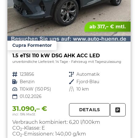
ab 317,– € mtl.
Cupra Formentor
1.5 eTSI 110 kW DSG AHK ACC LED
unverbindliche Lieferzeit:
14 Tage
Fahrzeug mit Tageszulassung
Fahrzeugnr.
123856
Getriebe
Automatik
Kraftstoff
Benzin
Außenfarbe
Fjord-Blau
Leistung
110 kW (150 PS)
Kilometerstand
10 km
01.02.2026
31.090,– €
DETAILS
incl. 19% MwSt.
FAHRZE
PARKEN
Verbrauch kombiniert:
6,20 l/100km
CO
-Klasse:
E
2
CO
-Emissionen:
140,00 g/km
2