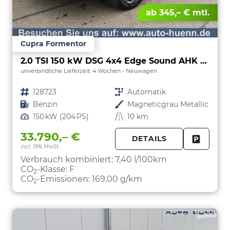
ab 345,– € mtl.
Cupra Formentor
2.0 TSI 150 kW DSG 4x4 Edge Sound AHK ACC LED
unverbindliche Lieferzeit:
4 Wochen
Neuwagen
Fahrzeugnr.
128723
Getriebe
Automatik
Kraftstoff
Benzin
Außenfarbe
Magneticgrau Metallic
Leistung
150 kW (204 PS)
Kilometerstand
10 km
33.790,– €
DETAILS
incl. 19% MwSt.
FAHRZE
PARKEN
Verbrauch kombiniert:
7,40 l/100km
CO
-Klasse:
F
2
CO
-Emissionen:
169,00 g/km
2