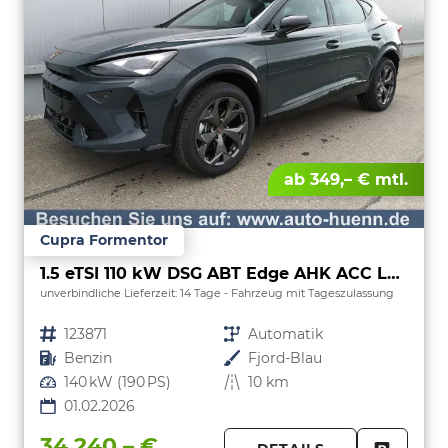
ab 349,– € mtl.
Cupra Formentor
1.5 eTSI 110 kW DSG ABT Edge AHK ACC LED
unverbindliche Lieferzeit:
14 Tage
Fahrzeug mit Tageszulassung
Fahrzeugnr.
123871
Getriebe
Automatik
Kraftstoff
Benzin
Außenfarbe
Fjord-Blau
Leistung
140 kW (190 PS)
Kilometerstand
10 km
01.02.2026
34.240,– €