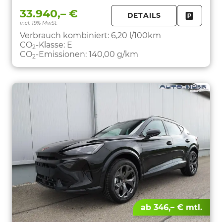
33.940,– €
DETAILS
incl. 19% MwSt.
FAHRZE
PARKEN
Verbrauch kombiniert:
6,20 l/100km
CO
-Klasse:
E
2
CO
-Emissionen:
140,00 g/km
2
ab 346,– € mtl.