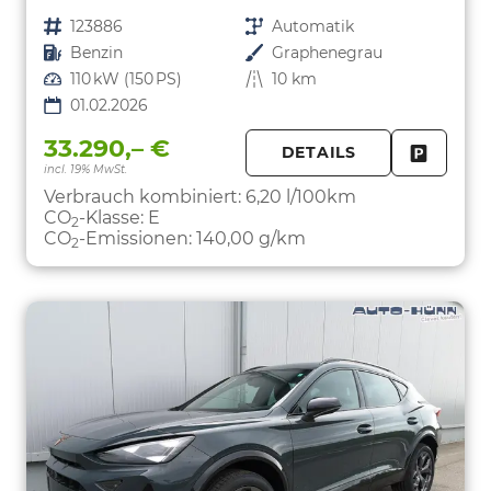
Fahrzeugnr.
123886
Getriebe
Automatik
Kraftstoff
Benzin
Außenfarbe
Graphenegrau
Leistung
110 kW (150 PS)
Kilometerstand
10 km
01.02.2026
33.290,– €
DETAILS
incl. 19% MwSt.
FAHRZE
PARKEN
Verbrauch kombiniert:
6,20 l/100km
CO
-Klasse:
E
2
CO
-Emissionen:
140,00 g/km
2