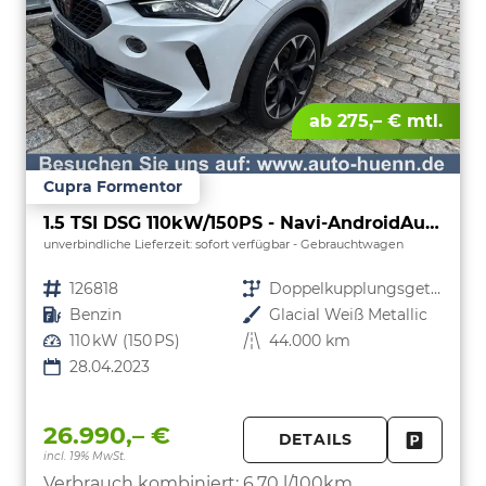
ab 275,– € mtl.
Cupra Formentor
1.5 TSI DSG 110kW/150PS - Navi-AndroidAuto&AppleCarPlay-ACC-Klimaautomatik 3Zonen-SHZ-Lenkradheizung-LED-PDC-Kamera-Sunset-Alu19"-sofort
unverbindliche Lieferzeit: sofort verfügbar
Gebrauchtwagen
Fahrzeugnr.
126818
Getriebe
Doppelkupplungsgetriebe (DSG)
Kraftstoff
Benzin
Außenfarbe
Glacial Weiß Metallic
Leistung
110 kW (150 PS)
Kilometerstand
44.000 km
28.04.2023
26.990,– €
DETAILS
incl. 19% MwSt.
FAHRZE
PARKEN
Verbrauch kombiniert:
6,70 l/100km