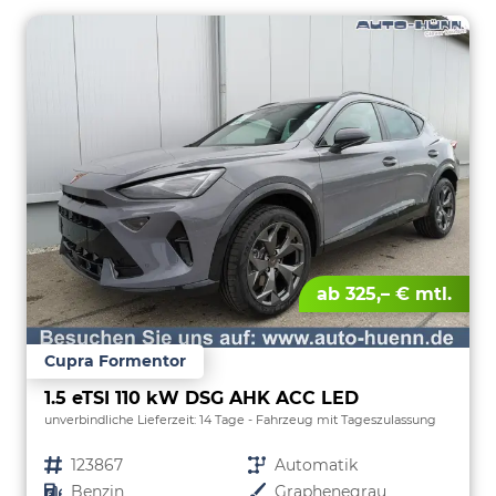
ab 325,– € mtl.
Cupra Formentor
1.5 eTSI 110 kW DSG AHK ACC LED
unverbindliche Lieferzeit:
14 Tage
Fahrzeug mit Tageszulassung
Fahrzeugnr.
123867
Getriebe
Automatik
Kraftstoff
Benzin
Außenfarbe
Graphenegrau