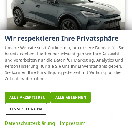
Wir respektieren Ihre Privatsphäre
ab 352,– € mtl.
Unsere Website setzt Cookies ein, um unsere Dienste für Sie
bereitzustellen. Hierbei berücksichtigen wir Ihre Auswahl
und verarbeiten nur die Daten für Marketing, Analytics und
Cupra Formentor
Personalisierung, für die Sie uns Ihr Einverständnis geben.
1.5 eTSI 110 kW DSG, Matrix, AHK, Kamera, Winter, el. Klappe, 5 J.-Garantie
Sie können Ihre Einwilligung jederzeit mit Wirkung für die
unverbindliche Lieferzeit:
14 Tage
Neuwagen
Zukunft widerrufen.
Fahrzeugnr.
121630
Getriebe
Automatik
Kraftstoff
Benzin
Außenfarbe
Fjord Blau
ALLE AKZEPTIEREN
ALLE ABLEHNEN
Leistung
110 kW (150 PS)
Kilometerstand
10 km
EINSTELLUNGEN
34.495,– €
DETAILS
incl. 19% MwSt.
FAHRZE
Datenschutzerklärung
Impressum
PARKEN
Verbrauch kombiniert:
5,80 l/100km