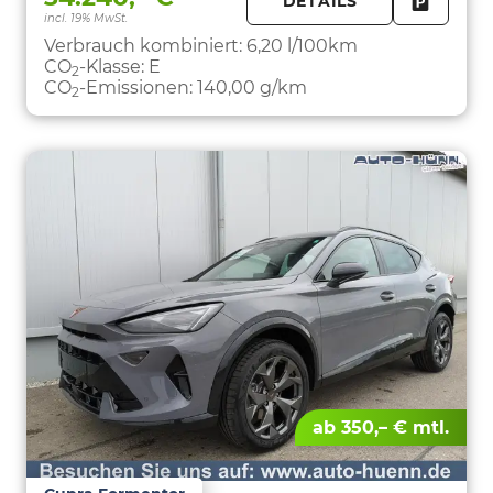
DETAILS
incl. 19% MwSt.
FAHRZE
PARKEN
Verbrauch kombiniert:
6,20 l/100km
CO
-Klasse:
E
2
CO
-Emissionen:
140,00 g/km
2
ab 350,– € mtl.