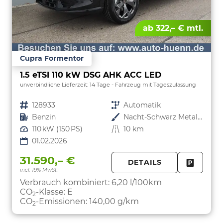
ab 322,– € mtl.
Cupra Formentor
1.5 eTSI 110 kW DSG AHK ACC LED
unverbindliche Lieferzeit:
14 Tage
Fahrzeug mit Tageszulassung
Fahrzeugnr.
128933
Getriebe
Automatik
Kraftstoff
Benzin
Außenfarbe
Nacht-Schwarz Metallic
Leistung
110 kW (150 PS)
Kilometerstand
10 km
01.02.2026
31.590,– €
DETAILS
incl. 19% MwSt.
FAHRZE
PARKEN
Verbrauch kombiniert:
6,20 l/100km
CO
-Klasse:
E
2
CO
-Emissionen:
140,00 g/km
2