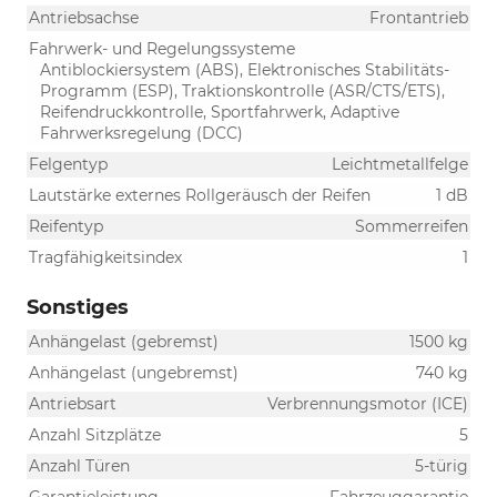
Antriebsachse
Frontantrieb
Fahrwerk- und Regelungssysteme
Antiblockiersystem (ABS), Elektronisches Stabilitäts-
Programm (ESP), Traktionskontrolle (ASR/CTS/ETS),
Reifendruckkontrolle, Sportfahrwerk, Adaptive
Fahrwerksregelung (DCC)
Felgentyp
Leichtmetallfelge
Lautstärke externes Rollgeräusch der Reifen
1 dB
Reifentyp
Sommerreifen
Tragfähigkeitsindex
1
Sonstiges
Anhängelast (gebremst)
1500 kg
Anhängelast (ungebremst)
740 kg
Antriebsart
Verbrennungsmotor (ICE)
Anzahl Sitzplätze
5
Anzahl Türen
5-türig
Garantieleistung
Fahrzeuggarantie