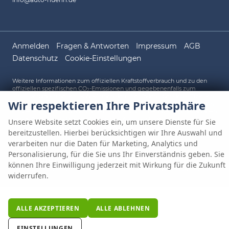
Anmelden
Fragen & Antworten
Impressum
AGB
Datenschutz
Cookie-Einstellungen
Weitere Informationen zum offiziellen Kraftstoffverbrauch und zu den
offiziellen spezifischen CO
-Emissionen und gegebenenfalls zum
2
Stromverbrauch neuer PKW können dem 'Leitfaden über den offiziellen
Wir respektieren Ihre Privatsphäre
Kraftstoffverbrauch, die offiziellen spezifischen CO
-Emissionen und den
2
offiziellen Stromverbrauch neuer PKW' entnommen werden, der an allen
Verkaufsstellen und bei der 'Deutschen Automobil Treuhand GmbH'
Unsere Website setzt Cookies ein, um unsere Dienste für Sie
unentgeltlich erhältlich ist unter www.dat.de.
bereitzustellen. Hierbei berücksichtigen wir Ihre Auswahl und
verarbeiten nur die Daten für Marketing, Analytics und
Personalisierung, für die Sie uns Ihr Einverständnis geben. Sie
© 2026
AUTO HÜNN OHG
,
Gewerbepark A 1
,
93086
Wörth an der
können Ihre Einwilligung jederzeit mit Wirkung für die Zukunft
Donau,
09482/80248-0
Powered by Autrado
widerrufen.
ALLE AKZEPTIEREN
ALLE ABLEHNEN
EINSTELLUNGEN