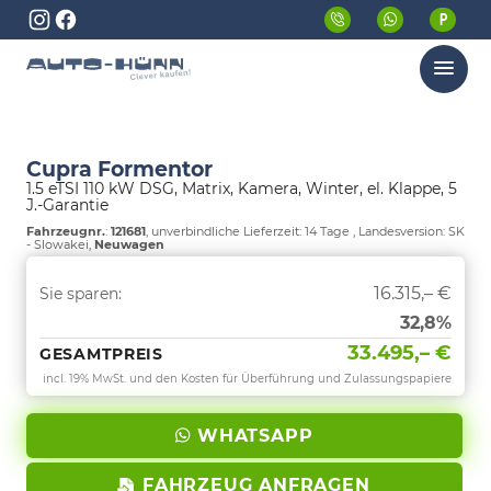
Menü
Cupra Formentor
1.5 eTSI 110 kW DSG, Matrix, Kamera, Winter, el. Klappe, 5
J.-Garantie
Fahrzeugnr.
:
121681
, unverbindliche Lieferzeit:
14 Tage
, Landesversion: SK
- Slowakei,
Neuwagen
16.315,– €
Sie sparen:
32,8%
33.495,– €
GESAMTPREIS
incl. 19% MwSt. und den Kosten für Überführung und Zulassungspapiere
WHATSAPP
FAHRZEUG ANFRAGEN