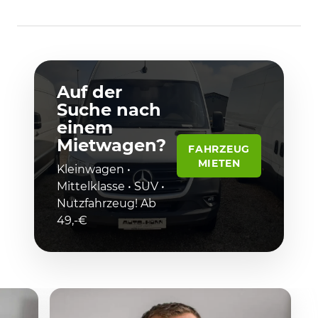
Auf der
Suche nach
einem
Mietwagen?
FAHRZEUG
MIETEN
Kleinwagen •
Mittelklasse • SUV •
Nutzfahrzeug! Ab
49,-€