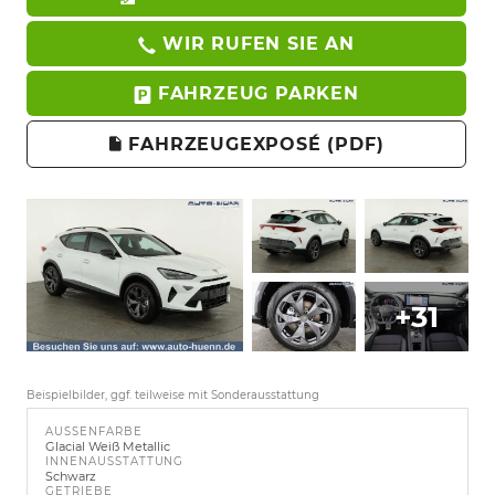
WIR RUFEN SIE AN
FAHRZEUG PARKEN
FAHRZEUGEXPOSÉ (PDF)
+31
Beispielbilder, ggf. teilweise mit Sonderausstattung
AUSSENFARBE
Glacial Weiß Metallic
INNENAUSSTATTUNG
Schwarz
GETRIEBE