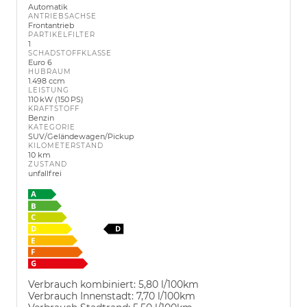
Automatik
ANTRIEBSACHSE
Frontantrieb
PARTIKELFILTER
1
SCHADSTOFFKLASSE
Euro 6
HUBRAUM
1.498 ccm
LEISTUNG
110 kW (150 PS)
KRAFTSTOFF
Benzin
KATEGORIE
SUV/Geländewagen/Pickup
KILOMETERSTAND
10 km
ZUSTAND
unfallfrei
Verbrauch kombiniert:
5,80 l/100km
Verbrauch Innenstadt:
7,70 l/100km