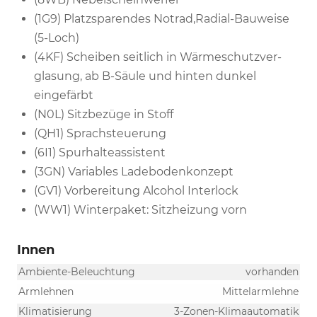
(1G9) Platzsparendes Notrad,Radial-Bauweise
(5-Loch)
(4KF) Scheiben seitlich in Wärmeschutzver-
glasung, ab B-Säule und hinten dunkel
eingefärbt
(N0L) Sitzbezüge in Stoff
(QH1) Sprachsteuerung
(6I1) Spurhalteassistent
(3GN) Variables Ladebodenkonzept
(GV1) Vorbereitung Alcohol Interlock
(WW1) Winterpaket: Sitzheizung vorn
Innen
Ambiente-Beleuchtung
vorhanden
Armlehnen
Mittelarmlehne
Klimatisierung
3-Zonen-Klimaautomatik