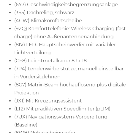
(6Y7) Geschwindigkeitsbegrenzungsanlage
(3S5) Dachreling, schwarz
(4GW) Klimakomfortscheibe
(9ZQ) Komforttelefonie: Wireless Charging (fast
charge) ohne Außenantennenanbindung
(8IV) LED- Hauptscheinwerfer mit variabler
Lichtverteilung
(CF8) Leichtmetallräder 8J x 18
(7P4) Lendenwirbelstütze, manuell einstellbar
in Vordersitzlehnen
(8G7) Matrix-Beam hochauflösend plus digitale
Projektion
(JX1) Mit Kreuzungsassistent
(LT2) Mit prädiktiven Speedlimiter (pLIM)
(7UX) Navigationssystem-Vorbereitung
(Baseline)
(8WB) Nebelscheinwerfer