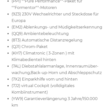
(PP1) ""Pure Performance""-Paket für
""Formentor""-Motoren
(9Z3) 230V Wechselrichter und Steckdose für
Europa
(EM2) Ablenkungs- und Müdigkeitserkennung
(QQ9) Ambientebeleuchtung
(8T3) Automatische Distanzregelung
(QJ1) Chrom-Paket
(KH7) Climatronic ( 3-Zonen ) mit
Klimabedienteil hinten
(7AL) Diebstahlalarmanlage, Innenraumüber-
wachung,Back-up-Horn und Abschleppschutz
(7X2) Einparkhilfe vorn und hinten
(7J2) virtual Cockpit (volldigitales
Kombiinstrument)
(YW9) Garantieverlängerung 3 Jahre/150.000
km