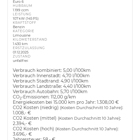
Euro 6
HUBRAUM
1.199 ccm
LEISTUNG
107 kW (145 PS)
KRAFTSTOFF
Benzin
KATEGORIE
Limousine
KILOMETERSTAND
1.430 km
ERSTZULASSUNG
01.12.2025
ZUSTAND
unfallfrei
Verbrauch kombiniert:
5,00 l/100km
Verbrauch Innenstadt:
4,70 l/100km
Verbrauch Stadtrand:
4,90 l/100km
Verbrauch Landstraße:
4,40 l/100km
Verbrauch Autobahn:
5,70 l/100km
CO
-Emissionen:
112,00 g/km
2
Energiekosten bei 15.000 km pro Jahr:
1.308,00 €
CO2 Kosten (niedrig)
:
(Kosten Durchschnitt 10 Jahre)
1.008,- €
CO2 Kosten (mittel)
:
(Kosten Durchschnitt 10 Jahre)
2.394,- €
CO2 Kosten (hoch)
:
(Kosten Durchschnitt 10 Jahre)
3.696,- €
Jahressteuer:
58,- €