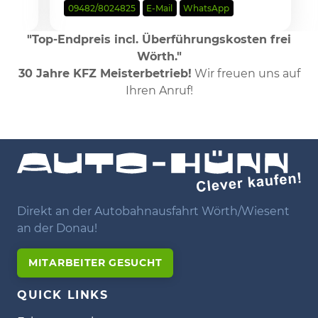
09482/8024825
E-Mail
WhatsApp
"Top-Endpreis incl. Überführungskosten frei
Wörth."
30 Jahre KFZ Meisterbetrieb!
Wir freuen uns auf
Ihren Anruf!
Direkt an der Autobahnausfahrt Wörth/Wiesent
an der Donau!
MITARBEITER GESUCHT
QUICK LINKS