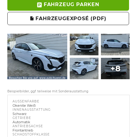
FAHRZEUG PARKEN
FAHRZEUGEXPOSÉ (PDF)
+8
Beispielbilder, ggf. teilweise mit Sonderausstattung
AUSSENFARBE
Okenite Weiß
INNENAUSSTATTUNG
Schwarz
GETRIEBE
Automatik
ANTRIEBSACHSE
Frontantrieb
SCHADSTOFFKLASSE