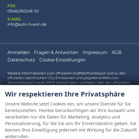
FAX
09482/80248-50
E-MAIL
info@auto-huenn.de
Anmelden
Fragen & Antworten
Impressum
AGB
Datenschutz
Cookie-Einstellungen
Weitere Informationen zum offiziellen Kraftstoffverbrauch und zu den
offiziellen spezifischen CO
-Emissionen und gegebenenfalls zum
2
Stromverbrauch neuer PKW können dem 'Leitfaden über den offiziellen
Kraftstoffverbrauch, die offiziellen spezifischen CO
-Emissionen und den
2
Wir respektieren Ihre Privatsphäre
offiziellen Stromverbrauch neuer PKW' entnommen werden, der an allen
Verkaufsstellen und bei der 'Deutschen Automobil Treuhand GmbH'
unentgeltlich erhältlich ist unter www.dat.de.
Unsere Website setzt Cookies ein, um unsere Dienste für Sie
bereitzustellen. Hierbei berücksichtigen wir Ihre Auswahl und
verarbeiten nur die Daten für Marketing, Analytics und
© 2026
AUTO HÜNN OHG
,
Gewerbepark A 1
,
93086
Wörth an der
Personalisierung, für die Sie uns Ihr Einverständnis geben. Sie
Donau,
09482/80248-0
Powered by Autrado
können Ihre Einwilligung jederzeit mit Wirkung für die Zukunft
widerrufen.