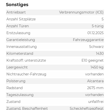
Sonstiges
Antriebsart
Verbrennungsmotor (ICE)
Anzahl Sitzplätze
5
Anzahl Türen
5-türig
Erstzulassung
01.12.2025
Garantieleistung
Fahrzeuggarantie
Innenausstattung
Schwarz
Kilometerstand
1430
Kraftstoff: unterstützte
E10 geeignet
Leergewicht
1450 kg
Nichtraucher-Fahrzeug
vorhanden
Polsterung
Alcantara
Radstand
2675 mm
Tageszulassung
vorhanden
Zustand
unfallfrei
Zustand, Beschaffenheit
Scheckheftgepflegt