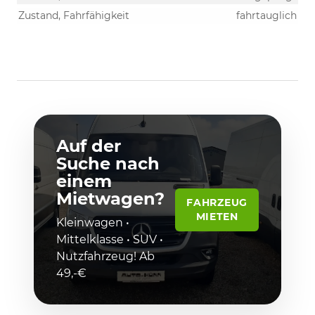
Zustand, Fahrfähigkeit
fahrtauglich
Auf der
Suche nach
einem
Mietwagen?
FAHRZEUG
MIETEN
Kleinwagen •
Mittelklasse • SUV •
Nutzfahrzeug! Ab
49,-€