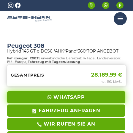
Menü
Peugeot 308
Hybrid 145 GT e-DCS6 *AHK*Pano*360*TOP ANGEBOT
Fahrzeugnr.
:
121831
, unverbindliche Lieferzeit:
14 Tage
, Landesversion:
EU - Europa,
Fahrzeug mit Tageszulassung
28.189,99 €
GESAMTPREIS
incl. 19% MwSt.
WHATSAPP
FAHRZEUG ANFRAGEN
WIR RUFEN SIE AN