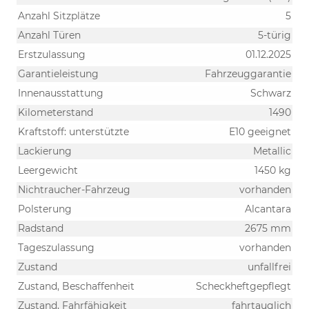
Anzahl Sitzplätze
5
Anzahl Türen
5-türig
Erstzulassung
01.12.2025
Garantieleistung
Fahrzeuggarantie
Innenausstattung
Schwarz
Kilometerstand
1490
Kraftstoff: unterstützte
E10 geeignet
Lackierung
Metallic
Leergewicht
1450 kg
Nichtraucher-Fahrzeug
vorhanden
Polsterung
Alcantara
Radstand
2675 mm
Tageszulassung
vorhanden
Zustand
unfallfrei
Zustand, Beschaffenheit
Scheckheftgepflegt
Zustand, Fahrfähigkeit
fahrtauglich