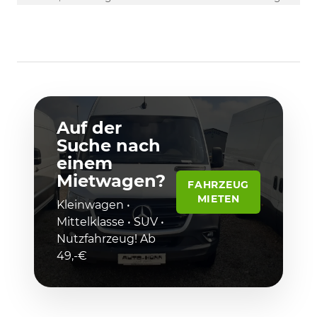
Auf der
Suche nach
einem
Mietwagen?
FAHRZEUG
MIETEN
Kleinwagen •
Mittelklasse • SUV •
Nutzfahrzeug! Ab
49,-€