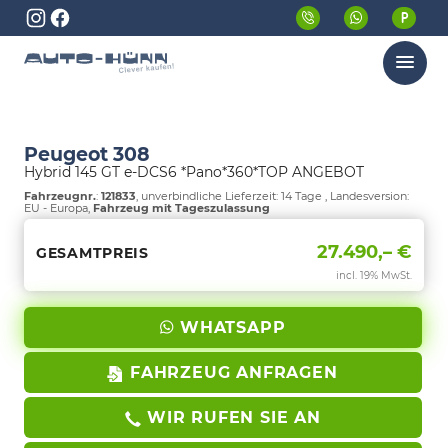
Menü
Peugeot 308
Hybrid 145 GT e-DCS6 *Pano*360*TOP ANGEBOT
Fahrzeugnr.
:
121833
, unverbindliche Lieferzeit:
14 Tage
, Landesversion:
EU - Europa,
Fahrzeug mit Tageszulassung
27.490,– €
GESAMTPREIS
incl. 19% MwSt.
WHATSAPP
FAHRZEUG ANFRAGEN
WIR RUFEN SIE AN