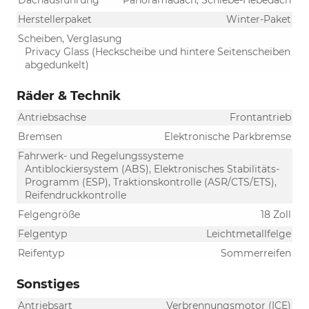
Dachausführung
Panoramadach, Schiebe-Hebedach
Herstellerpaket
Winter-Paket
Scheiben, Verglasung
Privacy Glass (Heckscheibe und hintere Seitenscheiben
abgedunkelt)
Räder & Technik
Antriebsachse
Frontantrieb
Bremsen
Elektronische Parkbremse
Fahrwerk- und Regelungssysteme
Antiblockiersystem (ABS), Elektronisches Stabilitäts-
Programm (ESP), Traktionskontrolle (ASR/CTS/ETS),
Reifendruckkontrolle
Felgengröße
18 Zoll
Felgentyp
Leichtmetallfelge
Reifentyp
Sommerreifen
Sonstiges
Antriebsart
Verbrennungsmotor (ICE)