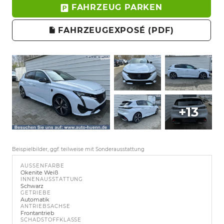
FAHRZEUG PARKEN
FAHRZEUGEXPOSÉ (PDF)
+13
Beispielbilder, ggf. teilweise mit Sonderausstattung
AUSSENFARBE
Okenite Weiß
INNENAUSSTATTUNG
Schwarz
GETRIEBE
Automatik
ANTRIEBSACHSE
Frontantrieb
SCHADSTOFFKLASSE