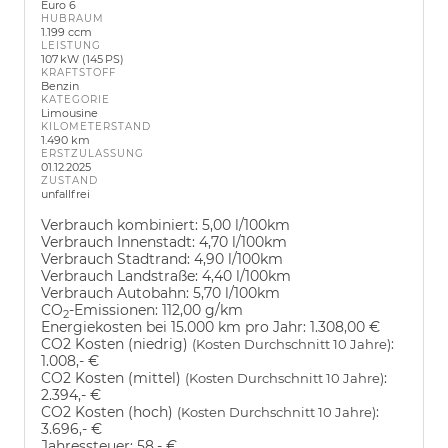
Euro 6
HUBRAUM
1.199 ccm
LEISTUNG
107 kW (145 PS)
KRAFTSTOFF
Benzin
KATEGORIE
Limousine
KILOMETERSTAND
1.490 km
ERSTZULASSUNG
01.12.2025
ZUSTAND
unfallfrei
Verbrauch kombiniert:
5,00 l/100km
Verbrauch Innenstadt:
4,70 l/100km
Verbrauch Stadtrand:
4,90 l/100km
Verbrauch Landstraße:
4,40 l/100km
Verbrauch Autobahn:
5,70 l/100km
CO
-Emissionen:
112,00 g/km
2
Energiekosten bei 15.000 km pro Jahr:
1.308,00 €
CO2 Kosten (niedrig)
:
(Kosten Durchschnitt 10 Jahre)
1.008,- €
CO2 Kosten (mittel)
:
(Kosten Durchschnitt 10 Jahre)
2.394,- €
CO2 Kosten (hoch)
:
(Kosten Durchschnitt 10 Jahre)
3.696,- €
Jahressteuer:
58,- €