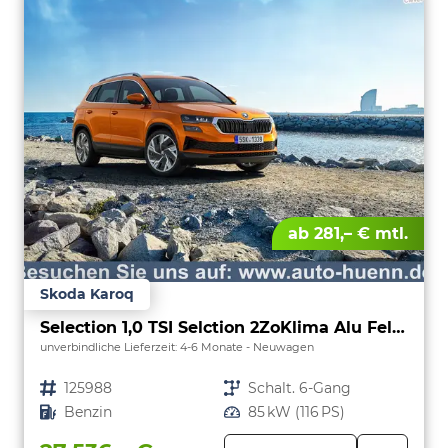
ab 281,– € mtl.
Skoda Karoq
Selection 1,0 TSI Selction 2ZoKlima Alu Felgen 5J Garantie Sitzheizung LED Scheinwerfer Tempomat
unverbindliche Lieferzeit: 4-6 Monate
Neuwagen
Fahrzeugnr.
125988
Getriebe
Schalt. 6-Gang
Kraftstoff
Benzin
Leistung
85 kW (116 PS)