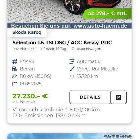
ab 278,– € mtl.
Skoda Karoq
Selection 1.5 TSI DSG / ACC Kessy PDC
unverbindliche Lieferzeit:
14 Tage
Gebrauchtwagen
Fahrzeugnr.
127494
Getriebe
Automatik
Kraftstoff
Benzin
Außenfarbe
Velvet-Rot Metallic
Leistung
110 kW (150 PS)
Kilometerstand
13.720 km
01.05.2025
27.230,– €
DETAILS
incl. 19% MwSt.
FAHRZE
PARKEN
Verbrauch kombiniert:
6,10 l/100km
CO
-Emissionen:
138,00 g/km
2