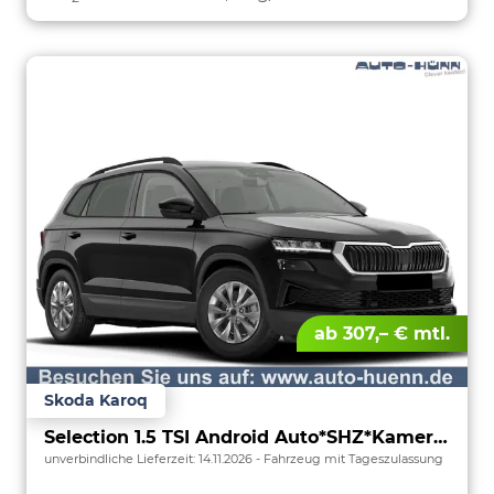
ab 307,– € mtl.
Skoda Karoq
Selection 1.5 TSI Android Auto*SHZ*Kamera*PDC v/h*Klimaauto*SUNSET*LED
unverbindliche Lieferzeit:
14.11.2026
Fahrzeug mit Tageszulassung