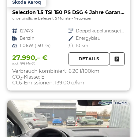
Skoda Karoq
Selection 1.5 TSI 150 PS DSG 4 Jahre Garantie-Keyless Start-AppleCarPlay-AndroidAuto-Sunset-Tempomat-2-Zonen-Klima-16''Alu
unverbindliche Lieferzeit:
5 Monate
Neuwagen
Fahrzeugnr.
127473
Getriebe
Doppelkupplungsgetriebe (DSG)
Kraftstoff
Benzin
Außenfarbe
Energyblau
Leistung
110 kW (150 PS)
Kilometerstand
10 km
27.990,– €
DETAILS
incl. 19% MwSt.
FAHRZE
PARKEN
Verbrauch kombiniert:
6,20 l/100km
CO
-Klasse:
E
2
CO
-Emissionen:
139,00 g/km
2