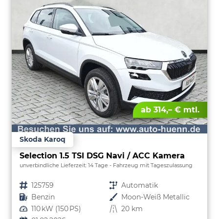
ab 314,– € mtl.
Skoda Karoq
Selection 1.5 TSI DSG Navi / ACC Kamera
unverbindliche Lieferzeit:
14 Tage
Fahrzeug mit Tageszulassung
Fahrzeugnr.
125759
Getriebe
Automatik
Kraftstoff
Benzin
Außenfarbe
Moon-Weiß Metallic
Leistung
110 kW (150 PS)
Kilometerstand
20 km