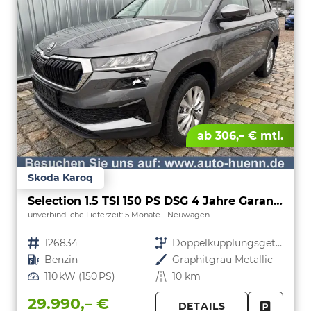
ab 306,– € mtl.
Skoda Karoq
Selection 1.5 TSI 150 PS DSG 4 Jahre Garantie-Anhängerkupplung-Keyless Start-AppleCarPlay-AndroidAuto-Sunset-Tempomat-2-Zonen-Klima-16''Alu
unverbindliche Lieferzeit:
5 Monate
Neuwagen
Fahrzeugnr.
126834
Getriebe
Doppelkupplungsgetriebe (DSG)
Kraftstoff
Benzin
Außenfarbe
Graphitgrau Metallic
Leistung
110 kW (150 PS)
Kilometerstand
10 km
29.990,– €
DETAILS