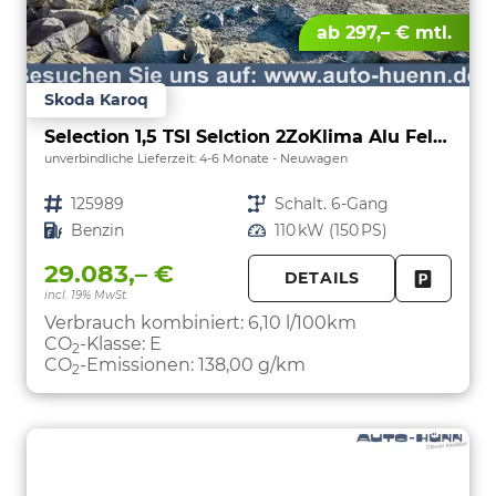
ab 297,– € mtl.
Skoda Karoq
Selection 1,5 TSI Selction 2ZoKlima Alu Felgen 5J Garantie Sitzheizung LED Scheinwerfer Tempomat
unverbindliche Lieferzeit: 4-6 Monate
Neuwagen
Fahrzeugnr.
125989
Getriebe
Schalt. 6-Gang
Kraftstoff
Benzin
Leistung
110 kW (150 PS)
29.083,– €
DETAILS
incl. 19% MwSt.
FAHRZE
PARKEN
Verbrauch kombiniert:
6,10 l/100km
CO
-Klasse:
E
2
CO
-Emissionen:
138,00 g/km
2