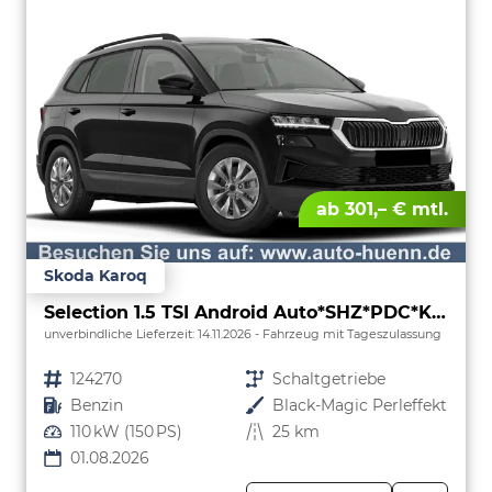
ab 301,– € mtl.
Skoda Karoq
Selection 1.5 TSI Android Auto*SHZ*PDC*Klimaauto*SUNSET*LED
unverbindliche Lieferzeit:
14.11.2026
Fahrzeug mit Tageszulassung
Fahrzeugnr.
124270
Getriebe
Schaltgetriebe
Kraftstoff
Benzin
Außenfarbe
Black-Magic Perleffekt
Leistung
110 kW (150 PS)
Kilometerstand
25 km
01.08.2026