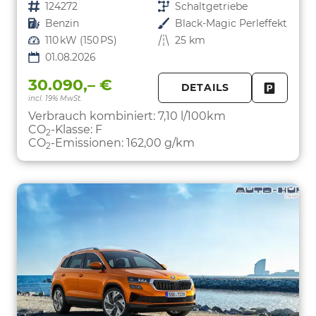
Fahrzeugnr.
124272
Getriebe
Schaltgetriebe
Kraftstoff
Benzin
Außenfarbe
Black-Magic Perleffekt
Leistung
110 kW (150 PS)
Kilometerstand
25 km
01.08.2026
30.090,– €
DETAILS
incl. 19% MwSt.
FAHRZE
PARKEN
Verbrauch kombiniert:
7,10 l/100km
CO
-Klasse:
F
2
CO
-Emissionen:
162,00 g/km
2