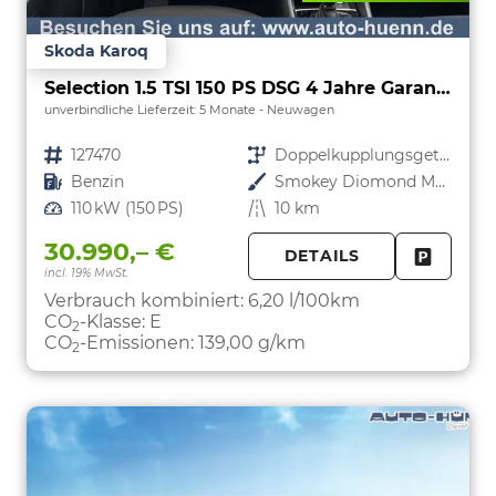
Skoda Karoq
Selection 1.5 TSI 150 PS DSG 4 Jahre Garantie-Anhängerkupplung-2x PDC-RückfahrkameraKeyless Start-AppleCarPlay-AndroidAuto-Sunset-Tempomat-2-Zonen-Klima-16''Alu
unverbindliche Lieferzeit:
5 Monate
Neuwagen
Fahrzeugnr.
127470
Getriebe
Doppelkupplungsgetriebe (DSG)
Kraftstoff
Benzin
Außenfarbe
Smokey Diomond Metallic
Leistung
110 kW (150 PS)
Kilometerstand
10 km
30.990,– €
DETAILS
incl. 19% MwSt.
FAHRZE
PARKEN
Verbrauch kombiniert:
6,20 l/100km
CO
-Klasse:
E
2
CO
-Emissionen:
139,00 g/km
2