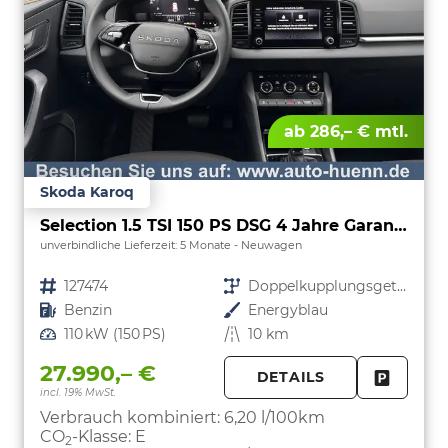
ab 286,– € mtl.
Skoda Karoq
Selection 1.5 TSI 150 PS DSG 4 Jahre Garantie-Keyless Start-AppleCarPlay-AndroidAuto-Sunset-Tempomat-2-Zonen-Klima-16''Alu
unverbindliche Lieferzeit:
5 Monate
Neuwagen
Fahrzeugnr.
127474
Getriebe
Doppelkupplungsgetriebe (DSG)
Kraftstoff
Benzin
Außenfarbe
Energyblau
Leistung
110 kW (150 PS)
Kilometerstand
10 km
27.990,– €
DETAILS
incl. 19% MwSt.
FAHRZE
PARKEN
Verbrauch kombiniert:
6,20 l/100km
CO
-Klasse:
E
2