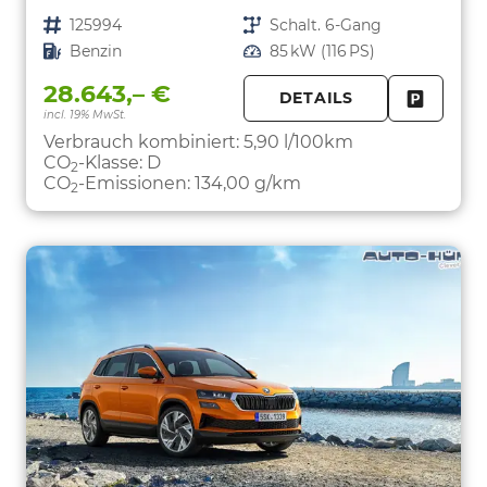
Fahrzeugnr.
125994
Getriebe
Schalt. 6-Gang
Kraftstoff
Benzin
Leistung
85 kW (116 PS)
28.643,– €
DETAILS
incl. 19% MwSt.
FAHRZE
PARKEN
Verbrauch kombiniert:
5,90 l/100km
CO
-Klasse:
D
2
CO
-Emissionen:
134,00 g/km
2