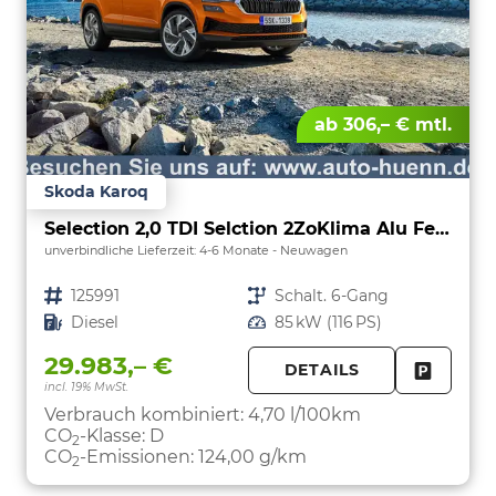
ab 306,– € mtl.
Skoda Karoq
Selection 2,0 TDI Selction 2ZoKlima Alu Felgen 5J Garantie Sitzheizung LED Scheinwerfer Tempomat
unverbindliche Lieferzeit: 4-6 Monate
Neuwagen
Fahrzeugnr.
125991
Getriebe
Schalt. 6-Gang
Kraftstoff
Diesel
Leistung
85 kW (116 PS)
29.983,– €
DETAILS
incl. 19% MwSt.
FAHRZE
PARKEN
Verbrauch kombiniert:
4,70 l/100km
CO
-Klasse:
D
2
CO
-Emissionen:
124,00 g/km
2