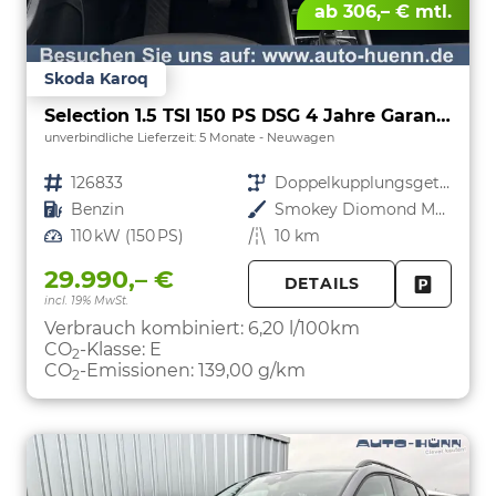
ab 306,– € mtl.
Skoda Karoq
Selection 1.5 TSI 150 PS DSG 4 Jahre Garantie-Anhängerkupplung-Keyless Start-AppleCarPlay-AndroidAuto-Sunset-Tempomat-2-Zonen-Klima-16''Alu
unverbindliche Lieferzeit:
5 Monate
Neuwagen
Fahrzeugnr.
126833
Getriebe
Doppelkupplungsgetriebe (DSG)
Kraftstoff
Benzin
Außenfarbe
Smokey Diomond Metallic
Leistung
110 kW (150 PS)
Kilometerstand
10 km
29.990,– €
DETAILS
incl. 19% MwSt.
FAHRZE
PARKEN
Verbrauch kombiniert:
6,20 l/100km
CO
-Klasse:
E
2
CO
-Emissionen:
139,00 g/km
2