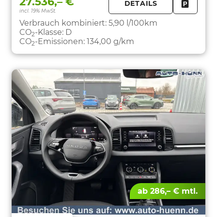
27.536,– €
DETAILS
incl. 19% MwSt.
FAHRZE
PARKEN
Verbrauch kombiniert:
5,90 l/100km
CO
-Klasse:
D
2
CO
-Emissionen:
134,00 g/km
2
ab 286,– € mtl.