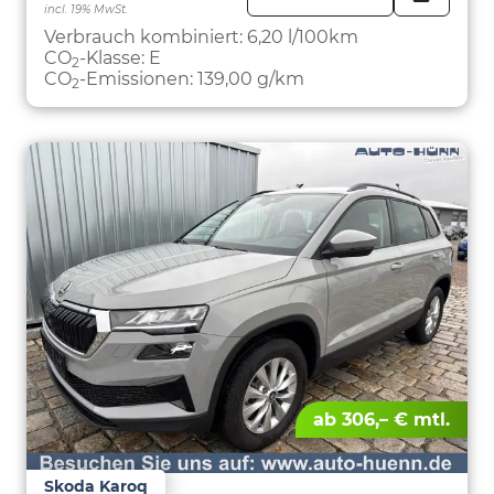
incl. 19% MwSt.
FAHRZE
PARKEN
Verbrauch kombiniert:
6,20 l/100km
CO
-Klasse:
E
2
CO
-Emissionen:
139,00 g/km
2
ab 306,– € mtl.
Skoda Karoq