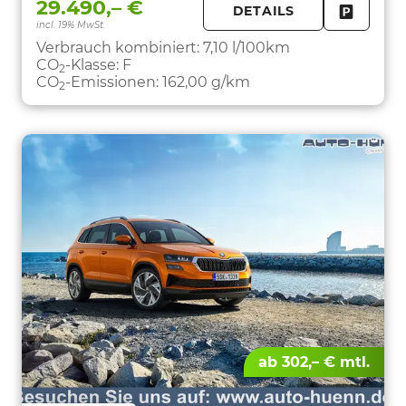
29.490,– €
DETAILS
incl. 19% MwSt.
FAHRZE
PARKEN
Verbrauch kombiniert:
7,10 l/100km
CO
-Klasse:
F
2
CO
-Emissionen:
162,00 g/km
2
ab 302,– € mtl.