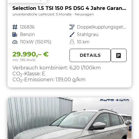
Selection 1.5 TSI 150 PS DSG 4 Jahre Garantie-Anhängerkupplung-Keyless Start-AppleCarPlay-AndroidAuto-Sunset-Tempomat-2-Zonen-Klima-16''Alu
unverbindliche Lieferzeit:
5 Monate
Neuwagen
Fahrzeugnr.
126836
Getriebe
Doppelkupplungsgetriebe (DSG)
Kraftstoff
Benzin
Außenfarbe
Stahlgrau
Leistung
110 kW (150 PS)
Kilometerstand
10 km
29.990,– €
DETAILS
incl. 19% MwSt.
FAHRZE
PARKEN
Verbrauch kombiniert:
6,20 l/100km
CO
-Klasse:
E
2
CO
-Emissionen:
139,00 g/km
2