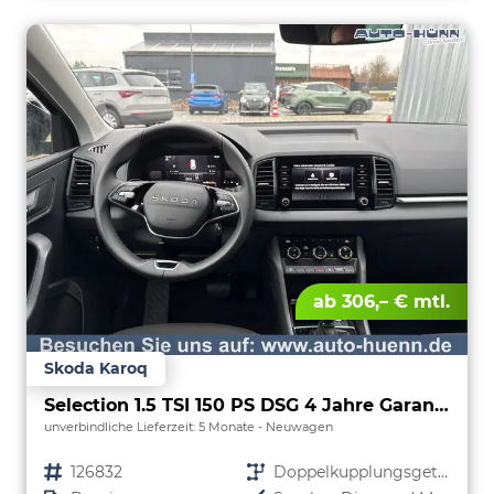
ab 306,– € mtl.
Skoda Karoq
Selection 1.5 TSI 150 PS DSG 4 Jahre Garantie-Anhängerkupplung-Keyless Start-AppleCarPlay-AndroidAuto-Sunset-Tempomat-2-Zonen-Klima-16''Alu
unverbindliche Lieferzeit:
5 Monate
Neuwagen
Fahrzeugnr.
126832
Getriebe
Doppelkupplungsgetriebe (DSG)