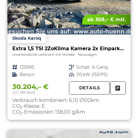
ab 308,– € mtl.
Skoda Karoq
Extra 1,5 TSI 2ZoKlima Kamera 2x Einparkhilfe Alu Felgen 5J Garantie Sitzheizung LED Scheinwerfer ACC
unverbindliche Lieferzeit: 4-6 Monate
Neuwagen
Fahrzeugnr.
125995
Getriebe
Schalt. 6-Gang
Kraftstoff
Benzin
Leistung
110 kW (150 PS)
30.204,– €
DETAILS
incl. 19% MwSt.
FAHRZE
PARKEN
Verbrauch kombiniert:
6,10 l/100km
CO
-Klasse:
E
2
CO
-Emissionen:
138,00 g/km
2