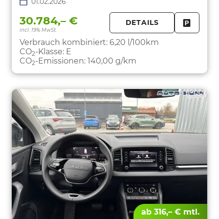
01.02.2026
30.784,– €
DETAILS
incl. 19% MwSt.
FAHRZE
PARKEN
Verbrauch kombiniert:
6,20 l/100km
CO
-Klasse:
E
2
CO
-Emissionen:
140,00 g/km
2
ab 316,– € mtl.