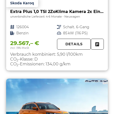
Skoda Karoq
Extra Plus 1,0 TSI 2ZoKlima Kamera 2x Einparkhilfe Alu Felgen 5J Garantie Sitzheizung Matrix el Heckklappe ACC
unverbindliche Lieferzeit: 4-6 Monate
Neuwagen
Fahrzeugnr.
126004
Getriebe
Schalt. 6-Gang
Kraftstoff
Benzin
Leistung
85 kW (116 PS)
29.567,– €
DETAILS
incl. 19% MwSt.
FAHRZE
PARKEN
Verbrauch kombiniert:
5,90 l/100km
CO
-Klasse:
D
2
CO
-Emissionen:
134,00 g/km
2