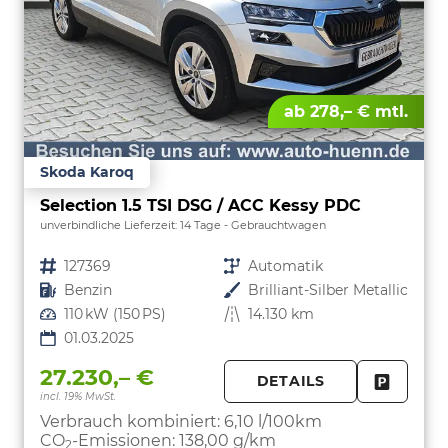
ab 278,– € mtl.
Skoda Karoq
Selection 1.5 TSI DSG / ACC Kessy PDC
unverbindliche Lieferzeit:
14 Tage
Gebrauchtwagen
Fahrzeugnr.
127369
Getriebe
Automatik
Kraftstoff
Benzin
Außenfarbe
Brilliant-Silber Metallic
Leistung
110 kW (150 PS)
Kilometerstand
14.130 km
01.03.2025
27.230,– €
DETAILS
incl. 19% MwSt.
FAHRZE
PARKEN
Verbrauch kombiniert:
6,10 l/100km
CO
-Emissionen:
138,00 g/km
2