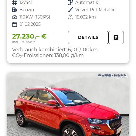
Fahrzeugnr.
127441
Getriebe
Automatik
Kraftstoff
Benzin
Außenfarbe
Velvet-Rot Metallic
Leistung
110 kW (150 PS)
Kilometerstand
15.032 km
01.02.2025
27.230,– €
DETAILS
incl. 19% MwSt.
FAHRZE
PARKEN
Verbrauch kombiniert:
6,10 l/100km
CO
-Emissionen:
138,00 g/km
2