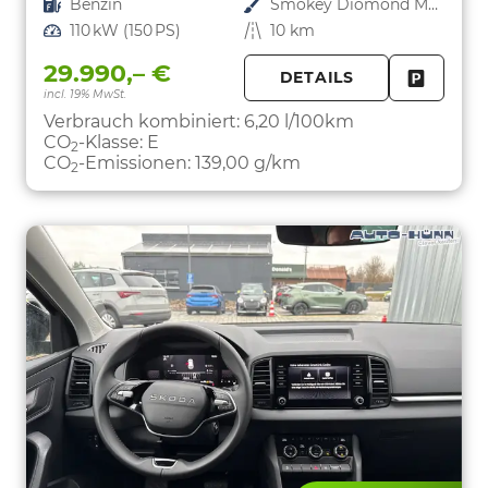
Kraftstoff
Benzin
Außenfarbe
Smokey Diomond Metallic
Leistung
110 kW (150 PS)
Kilometerstand
10 km
29.990,– €
DETAILS
incl. 19% MwSt.
FAHRZE
PARKEN
Verbrauch kombiniert:
6,20 l/100km
CO
-Klasse:
E
2
CO
-Emissionen:
139,00 g/km
2