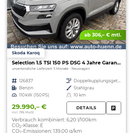
ab 306,– € mtl.
Skoda Karoq
Selection 1.5 TSI 150 PS DSG 4 Jahre Garantie-Anhängerkupplung-Keyless Start-AppleCarPlay-AndroidAuto-Sunset-Tempomat-2-Zonen-Klima-16''Alu
unverbindliche Lieferzeit:
5 Monate
Neuwagen
Fahrzeugnr.
126837
Getriebe
Doppelkupplungsgetriebe (DSG)
Kraftstoff
Benzin
Außenfarbe
Stahlgrau
Leistung
110 kW (150 PS)
Kilometerstand
10 km
29.990,– €
DETAILS
incl. 19% MwSt.
FAHRZE
PARKEN
Verbrauch kombiniert:
6,20 l/100km
CO
-Klasse:
E
2
CO
-Emissionen:
139,00 g/km
2