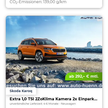
CO
-Emissionen:
139,00 g/km
2
ab 292,– € mtl.
Skoda Karoq
Extra 1,0 TSI 2ZoKlima Kamera 2x Einparkhilfe Alu Felgen 5J Garantie Sitzheizung LED Scheinwerfer ACC
unverbindliche Lieferzeit: 4-6 Monate
Neuwagen