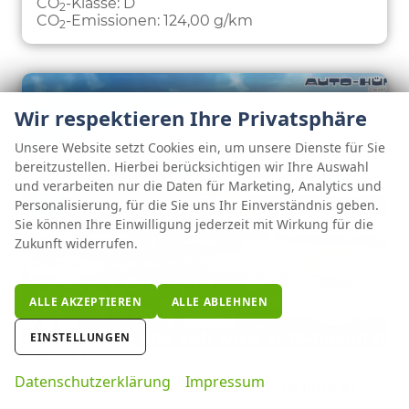
CO
-Klasse:
D
2
CO
-Emissionen:
124,00 g/km
2
Wir respektieren Ihre Privatsphäre
Unsere Website setzt Cookies ein, um unsere Dienste für Sie
bereitzustellen. Hierbei berücksichtigen wir Ihre Auswahl
und verarbeiten nur die Daten für Marketing, Analytics und
Personalisierung, für die Sie uns Ihr Einverständnis geben.
Sie können Ihre Einwilligung jederzeit mit Wirkung für die
Zukunft widerrufen.
ALLE AKZEPTIEREN
ALLE ABLEHNEN
ab 318,– € mtl.
EINSTELLUNGEN
Skoda Karoq
Datenschutzerklärung
Impressum
Selection 1,5 TSI DSG Selction 2ZoKlima Alu Felgen 5J Garantie Sitzheizung LED Scheinwerfer Tempomat
unverbindliche Lieferzeit: 4-6 Monate
Neuwagen