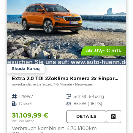
ab 317,– € mtl.
Skoda Karoq
Extra 2,0 TDI 2ZoKlima Kamera 2x Einparkhilfe Alu Felgen 5J Garantie Sitzheizung LED Scheinwerfer ACC
unverbindliche Lieferzeit: 4-6 Monate
Neuwagen
Fahrzeugnr.
125997
Getriebe
Schalt. 6-Gang
Kraftstoff
Diesel
Leistung
85 kW (116 PS)
31.109,99 €
DETAILS
incl. 19% MwSt.
FAHRZE
PARKEN
Verbrauch kombiniert:
4,70 l/100km